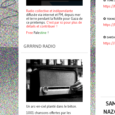
✿ ᴛᴜɴᴇ ᴢ
https:/
Radio collective et indépendante
diffusée via internet et FM, depuis mer
et terre pendant la flotille pour Gaza de
✿ ᴛᴇᴋɴᴏ
ce printemps.
C'est par ici pour plus de
https:/
détails et contribuer !
Free
Pale
stine
!
✿ ᴅᴀʀꜱʜᴀ
https:/
GRRRND RADIO
SAM
Un arc-en-ciel planté dans le béton.
NAZ
1001 chansons offertes par les