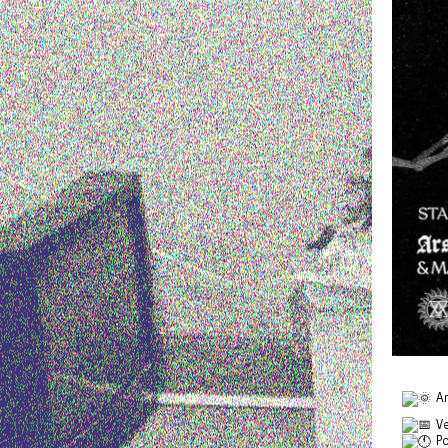
Ar
Ve
Po