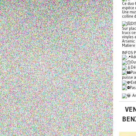
Ce duo 
espèce 
Une musi
colline 
DI
Sur plac
trucs ce
vinyles 
Arsenic
Matiere
INFOS P
Ad
Ou
Dé
Po
puisse 
Ent
Pa
Ars
VEN
BEN