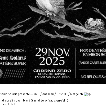
senic Solaris présente — OvO / Ana Iesu / Cr3c3ll3 / Nazgelph
ndredi 29 novembre à Grrrnd Zero (Vaulx-en-Velin)
rtes : 19h30