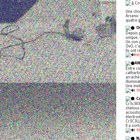
Co
Une chou
Arsenic
quatre g
O
Depuis p
unique, 
Un son a
OvO, c’e
Ils ont 
ht
AN
Entre c
catharti
arrachés
illumina
Une inv
h
C
Cr3c3ll3
chelous.
acoustiq
électron
Cr3C3LL3
Il a sor
ht
N