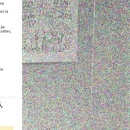
une
ns la
 de
ssettes,
ne
,