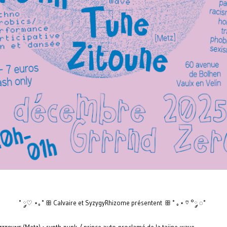
˚ ◌༘♡ ⋆｡˚ ꕥ Calvaire et SyzygyRhizome présentent ꕥ ˚ ｡⋆ ♡ °༘ ◌˚