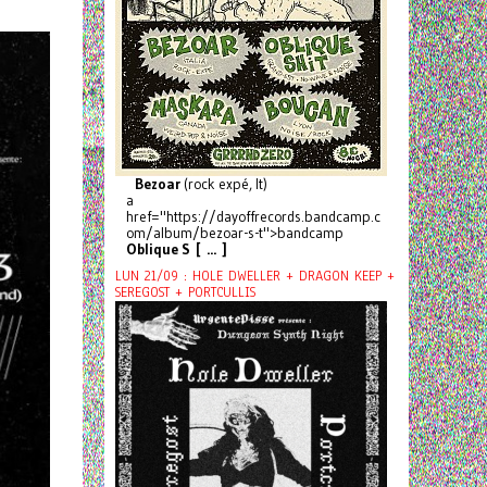
Bezoar
(rock expé, It)
a
href="https://dayoffrecords.bandcamp.c
om/album/bezoar-s-t">bandcamp
Oblique S [ ... ]
LUN 21/09 : HOLE DWELLER + DRAGON KEEP +
SEREGOST + PORTCULLIS