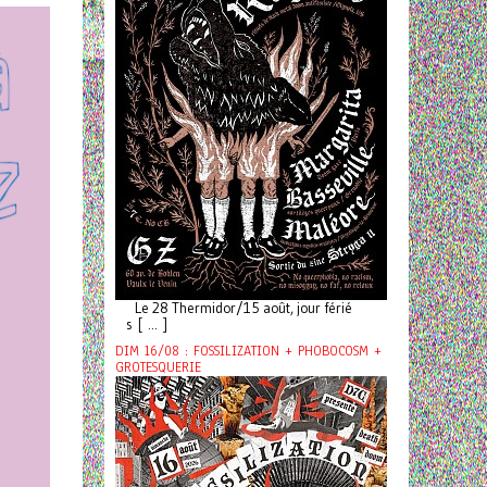
Le 28 Thermidor/15 août, jour férié
s [ ... ]
DIM 16/08 : FOSSILIZATION + PHOBOCOSM +
GROTESQUERIE