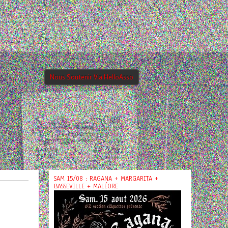
Nous Soutenir Via HelloAsso
SAM 15/08 : RAGANA + MARGARITA +
BASSEVILLE + MALÉORE