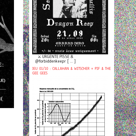
⚔️ URGENTE PISSE &
@forbiddenkeepr [ ... ]
JEU 01/10 : CALLAHAN & WITSCHER + PIF & THE
GEE GEES