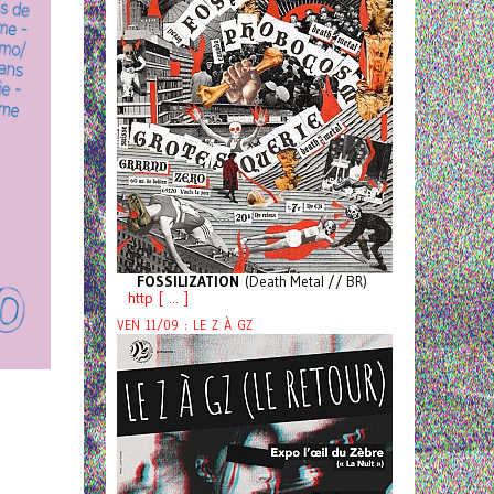
FOSSILIZATION
(Death Metal // BR)
http [ ... ]
VEN 11/09 : LE Z À GZ