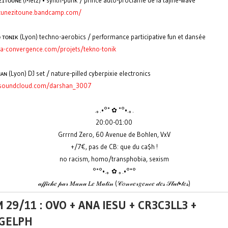
ɪᴛᴏᴜɴᴇ (Metz) • synth-punk / prince auto-proclamé de la tajine-wave
/tunezitoune.bandcamp.com/
 ᴛᴏɴɪᴋ (Lyon) techno-aerobics / performance participative fun et dansée
/la-convergence.com/projets/tekno-tonik
ɴ (Lyon) DJ set / nature-pilled cyberpixie electronics
/soundcloud.com/darshan_3007
.｡.•°˚ ✿ ˚°•.｡.
20:00-01:00
Grrrnd Zero, 60 Avenue de Bohlen, VxV
+/7€, pas de CB: que du ca$h !
no racism, homo/transphobia, sexism
°˚°•.｡ ✿ ｡.•°˚°
𝒶𝒻𝒻𝒾𝒸𝒽𝑒 𝓅𝒶𝓇 𝑀𝒶𝓃𝓊 𝐿𝑒 𝑀𝒶𝓉𝒾𝓃 (𝒞𝑜𝓃𝓋𝑒𝓇𝑔𝑒𝓃𝒸𝑒 𝒹𝑒𝓈 𝒮𝓁𝓊𝓉•𝓉𝑒𝓈)
 29/11 : OVO + ANA IESU + CR3C3LL3 +
GELPH