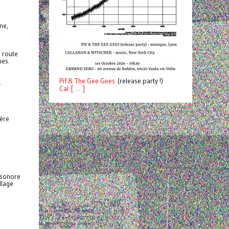
me,
e route
ues.
Pif
& The Gee Gees
(release party !)
.
C
a
l [ ... ]
ière
e sonore
llage