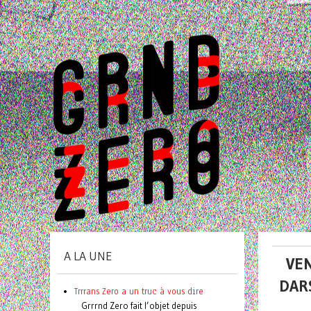
A LA UNE
VEN
DAR
Trrrans Zero a un truc à vous dire
Grrrnd Zero fait l’objet depuis