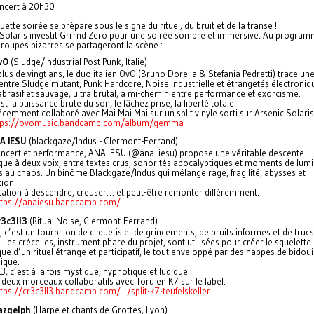
ncert à 20h30
ette soirée se prépare sous le signe du rituel, du bruit et de la transe !
 Solaris investit Grrrnd Zero pour une soirée sombre et immersive. Au program
roupes bizarres se partageront la scène :
vO
(Sludge/Industrial Post Punk, Italie)
lus de vingt ans, le duo italien OvO (Bruno Dorella & Stefania Pedretti) trace un
entre Sludge mutant, Punk Hardcore, Noise Industrielle et étrangetés électroniq
brasif et sauvage, ultra brutal, à mi-chemin entre performance et exorcisme.
st la puissance brute du son, le lâchez prise, la liberté totale.
récemment collaboré avec Mai Mai Mai sur un split vinyle sorti sur Arsenic Solaris
tps://ovomusic.bandcamp.com/album/gemma
A IESU
(blackgaze/Indus - Clermont-Ferrand)
oncert et performance, ANA IESU (@ana_iesu) propose une véritable descente
que à deux voix, entre textes crus, sonorités apocalyptiques et moments de lum
 au chaos. Un binôme Blackgaze/Indus qui mélange rage, fragilité, abysses et
tion.
itation à descendre, creuser… et peut-être remonter différemment.
ttps://anaiesu.bandcamp.com/
r3c3ll3
(Ritual Noise, Clermont-Ferrand)
, c’est un tourbillon de cliquetis et de grincements, de bruits informes et de trucs
 Les crécelles, instrument phare du projet, sont utilisées pour créer le squelett
ue d’un rituel étrange et participatif, le tout enveloppé par des nappes de bidoui
ique.
, c’est à la fois mystique, hypnotique et ludique.
ti deux morceaux collaboratifs avec Toru en K7 sur le label.
tps://cr3c3ll3.bandcamp.com/.../split-k7-teufelskeller...
azgelph
(Harpe et chants de Grottes, Lyon)