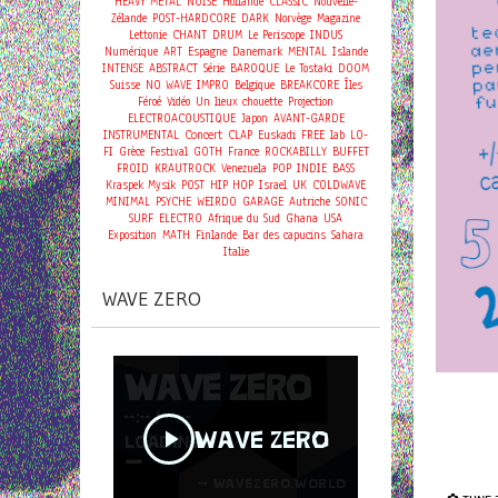
HEAVY METAL
NOISE
Hollande
CLASSIC
Nouvelle-
Zélande
POST-HARDCORE
DARK
Norvège
Magazine
Lettonie
CHANT
DRUM
Le Periscope
INDUS
Numérique
ART
Espagne
Danemark
MENTAL
Islande
INTENSE
ABSTRACT
Série
BAROQUE
Le Tostaki
DOOM
Suisse
NO WAVE
IMPRO
Belgique
BREAKCORE
Îles
Féroé
Vidéo
Un lieux chouette
Projection
ELECTROACOUSTIQUE
Japon
AVANT-GARDE
Concert
INSTRUMENTAL
CLAP
Euskadi
FREE
lab
LO-
FI
Grèce
Festival
GOTH
France
ROCKABILLY
BUFFET
FROID
KRAUTROCK
Venezuela
POP
INDIE
BASS
Kraspek Mysik
POST
HIP HOP
Israel
UK
COLDWAVE
MINIMAL
PSYCHE
WEIRDO
GARAGE
Autriche
SONIC
SURF
ELECTRO
Afrique du Sud
Ghana
USA
Exposition
MATH
Finlande
Bar des capucins
Sahara
Italie
WAVE ZERO