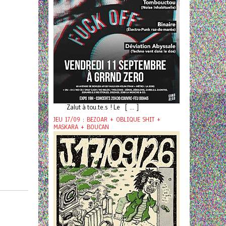
Zalut à tou.te.s ! Le [ ... ]
JEU 17/09 : BEZOAR + OBLIQUE SHIT +
MASKARA + BOUCAN