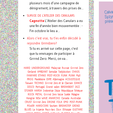
plusieurs mois d’une campagne de
dénigrement, à travers des prises de...
SURVIE DE L'ATELIER DES CANULARS
Cagnotte
L’Atelier des Canulars a eu
une fin d'année bien mouvementée : -
Fin octobre le lieu a...
Alors c'est vrai, tu t'es enfin décidé à
rejoindre Grrrndzero?
Si tu es arrivé sur cette page, c'est
que tu envisages de participer à
Grrrnd Zero. Merci, on va...
HARD
UNDERGROUND
Malaysie
Russie
Grrrnd Zero
Gerland
AMBIANT
Somalie
Tadjikistan
CHAOS
FANFARE
ETHNO
POST-ROCK
FUNK
PUNK
Mp3
PROG
Macédoine
EXPE
Allemagne
ACOUSTIQUE
Taiwan
TECHNO
Grrrnd Zero et le Clacson
DANCE
DISCO
Portugal
Grand salon
BREAKBEAT
JAZZ
STONER
HARSH
Indonésie
Ibiza
République Tchèque
ROCK
METAL
Grrrnd Zero Vaise
Suède
Pologne
Hongrie
NEW WAVE
ANARCHO
Canada
Australie
CRUST
Grrrnd Zero
DRONE
FOLK
EMO
POST-PUNK
POWER
HARDCORE
Soutien
BREAKSTEP
GRIND
BLUES
La triperie
Pays-bas
Divx
Ethiopie
GUITARE