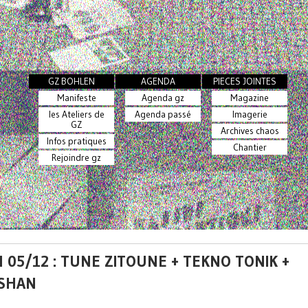
GZ BOHLEN
AGENDA
PIECES JOINTES
Manifeste
Agenda gz
Magazine
les Ateliers de
Agenda passé
Imagerie
GZ
Archives chaos
Infos pratiques
Chantier
Rejoindre gz
 05/12 : TUNE ZITOUNE + TEKNO TONIK +
SHAN