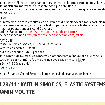
troglodyte mélange harpe, chant guttural et manipulations électroniques, dans 
de maelstrom improvisé d’étrangeté poétique et tellurique.
que organique, bizarre et envoûtante, surgie du fin fond d’une grotte cachée da
de Fourvière.
STRO
e, retrouvez la distro et toutes les nouveautés d'Arsenic Solaris (on a sorti plein
s dernières semaines!) ainsi que celle du super label cassette Matière Super : ca
et autres pépites underground à explorer !
 solaris Bandcamp :
https://arsenicsolaris.bandcamp.com/
 Super bandcamp :
https://matieresuper.bandcamp.com/music
RATIQUES :
resse : 60 Av. de Bohlen, 69120 Vaulx-en-Velin
verture des portes : 19h30
but des concerts : 20h30 précises
ur le confort de toustes, les concerts commenceront à l’heure afin que chacun.u
attraper le dernier métro/tram donc ne soyez pas en retard
rée : +/- 8€ (cash only)
s de
relou.es
enic Solaris x Grrrnd Zero — alliance de bruit, de transe et de liberté.
 28/11 : KAITLIN SIMOTICS, ELASTIC SYSTEMS
JAMIN MOUTTE