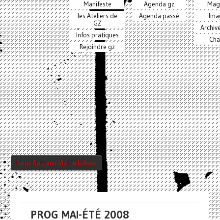
Manifeste
Agenda gz
Mag
les Ateliers de
Agenda passé
Ima
GZ
Archiv
Infos pratiques
Cha
Rejoindre gz
Nous Soutenir Via HelloAsso
PROG MAI-ÉTÉ 2008