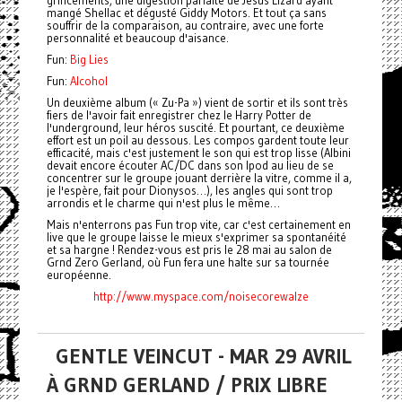
grincements, une digestion parfaite de Jesus Lizard ayant
mangé Shellac et dégusté Giddy Motors. Et tout ça sans
souffrir de la comparaison, au contraire, avec une forte
personnalité et beaucoup d'aisance.
Fun:
Big Lies
Fun:
Alcohol
Un deuxième album (« Zu-Pa ») vient de sortir et ils sont très
fiers de l'avoir fait enregistrer chez le Harry Potter de
l'underground, leur héros suscité. Et pourtant, ce deuxième
effort est un poil au dessous. Les compos gardent toute leur
efficacité, mais c'est justement le son qui est trop lisse (Albini
devait encore écouter AC/DC dans son Ipod au lieu de se
concentrer sur le groupe jouant derrière la vitre, comme il a,
je l'espère, fait pour Dionysos…), les angles qui sont trop
arrondis et le charme qui n'est plus le même…
Mais n'enterrons pas Fun trop vite, car c'est certainement en
live que le groupe laisse le mieux s'exprimer sa spontanéité
et sa hargne ! Rendez-vous est pris le 28 mai au salon de
Grnd Zero Gerland, où Fun fera une halte sur sa tournée
européenne.
http://www.myspace.com/noisecorewalze
GENTLE VEINCUT - MAR 29 AVRIL
À GRND GERLAND / PRIX LIBRE