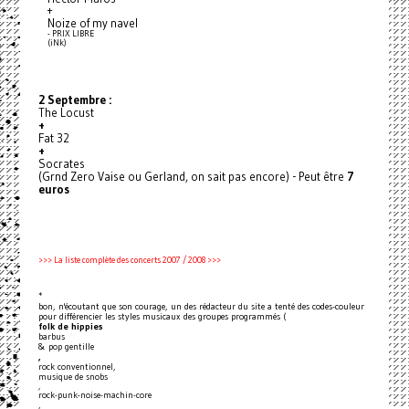
+
Noize of my navel
- PRIX LIBRE
(iNk)
2 Septembre :
The Locust
+
Fat 32
+
Socrates
(Grnd Zero Vaise ou Gerland, on sait pas encore) - Peut être
7
euros
>>> La liste complète des concerts 2007 / 2008 >>>
*
bon, n'écoutant que son courage, un des rédacteur du site a tenté des codes-couleur
pour différencier les styles musicaux des groupes programmés (
folk de hippies
barbus
& pop gentille
,
rock conventionnel,
musique de snobs
,
rock-punk-noise-machin-core
,