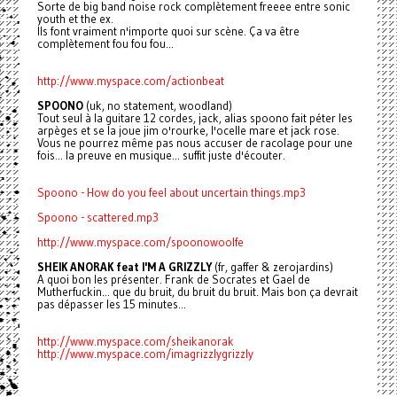
Sorte de big band noise rock complètement freeee entre sonic
youth et the ex.
Ils font vraiment n'importe quoi sur scène. Ça va être
complètement fou fou fou...
http://www.myspace.com/actionbeat
SPOONO
(uk, no statement, woodland)
Tout seul à la guitare 12 cordes, jack, alias spoono fait péter les
arpèges et se la joue jim o'rourke, l'ocelle mare et jack rose.
Vous ne pourrez même pas nous accuser de racolage pour une
fois... la preuve en musique... suffit juste d'écouter.
Spoono - How do you feel about uncertain things.mp3
Spoono - scattered.mp3
http://www.myspace.com/spoonowoolfe
SHEIK ANORAK feat I'M A GRIZZLY
(fr, gaffer & zerojardins)
A quoi bon les présenter. Frank de Socrates et Gael de
Mutherfuckin... que du bruit, du bruit du bruit. Mais bon ça devrait
pas dépasser les 15 minutes...
http://www.myspace.com/sheikanorak
http://www.myspace.com/imagrizzlygrizzly