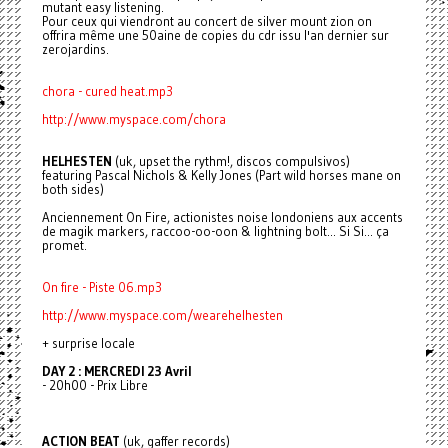
mutant easy listening.
Pour ceux qui viendront au concert de silver mount zion on
offrira même une 50aine de copies du cdr issu l'an dernier sur
zerojardins.
chora - cured heat.mp3
http://www.myspace.com/chora
HELHESTEN
(uk, upset the rythm!, discos compulsivos)
featuring Pascal Nichols & Kelly Jones (Part wild horses mane on
both sides)
Anciennement On Fire, actionistes noise londoniens aux accents
de magik markers, raccoo-oo-oon & lightning bolt... Si Si... ça
promet.
On fire - Piste 06.mp3
http://www.myspace.com/wearehelhesten
+ surprise locale
DAY 2 : MERCREDI 23 Avril
- 20h00 - Prix Libre
ACTION BEAT
(uk, gaffer records)