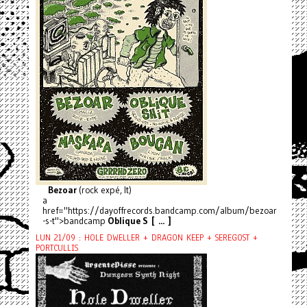
Bezoar
(rock expé, It)
a
href="https://dayoffrecords.bandcamp.com/album/bezoar
-s-t">bandcamp
Oblique S [ ... ]
LUN 21/09 : HOLE DWELLER + DRAGON KEEP + SEREGOST +
PORTCULLIS