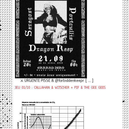
⚔️ URGENTE PISSE & @forbiddenkeepr [ ... ]
JEU 01/10 : CALLAHAN & WITSCHER + PIF & THE GEE GEES