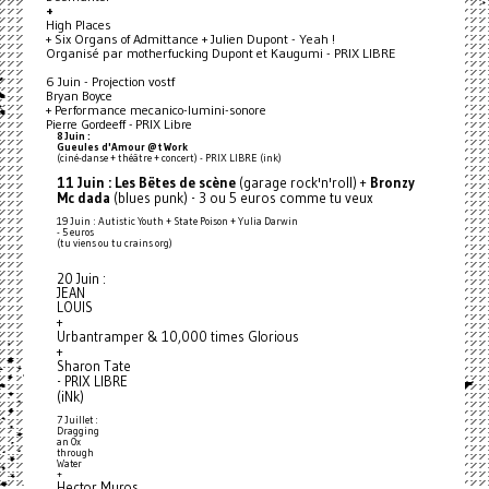
+
High Places
+ Six Organs of Admittance + Julien Dupont - Yeah !
Organisé par motherfucking Dupont et Kaugumi - PRIX LIBRE
6 Juin - Projection vostf
Bryan Boyce
+ Performance mecanico-lumini-sonore
Pierre Gordeeff - PRIX Libre
8 Juin :
Gueules d'Amour @t Work
(ciné-danse + théâtre + concert) - PRIX LIBRE (ink)
11 Juin :
Les Bëtes de scène
(garage rock'n'roll) +
Bronzy
Mc dada
(blues punk) - 3 ou 5 euros comme tu veux
19 Juin : Autistic Youth + State Poison + Yulia Darwin
- 5 euros
(tu viens ou tu crains org)
20 Juin :
JEAN
LOUIS
+
Urbantramper & 10,000 times Glorious
+
Sharon Tate
- PRIX LIBRE
(iNk)
7 Juillet :
Dragging
an Ox
through
Water
+
Hector Muros