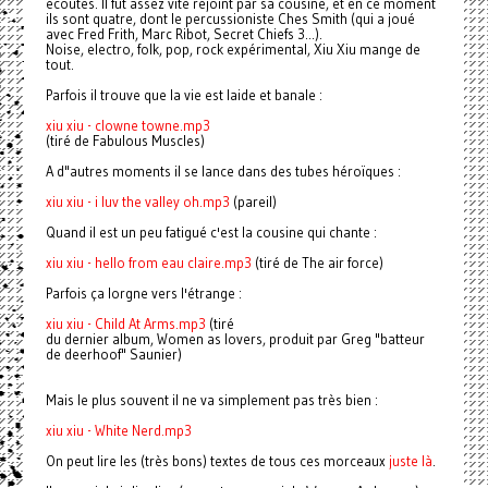
écoutes. Il fut assez vite rejoint par sa cousine, et en ce moment
ils sont quatre, dont le percussioniste Ches Smith (qui a joué
avec Fred Frith, Marc Ribot, Secret Chiefs 3...).
Noise, electro, folk, pop, rock expérimental, Xiu Xiu mange de
tout.
Parfois il trouve que la vie est laide et banale :
xiu xiu - clowne towne.mp3
(tiré de Fabulous Muscles)
A d"autres moments il se lance dans des tubes héroïques :
xiu xiu - i luv the valley oh.mp3
(pareil)
Quand il est un peu fatigué c'est la cousine qui chante :
xiu xiu - hello from eau claire.mp3
(tiré de The air force)
Parfois ça lorgne vers l'étrange :
xiu xiu - Child At Arms.mp3
(tiré
du dernier album, Women as lovers, produit par Greg "batteur
de deerhoof" Saunier)
Mais le plus souvent il ne va simplement pas très bien :
xiu xiu - White Nerd.mp3
On peut lire les (très bons) textes de tous ces morceaux
juste là
.