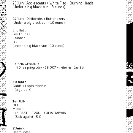
23 Juin : Adolescents + White Flag + Burning Heads
(Under a big black sun - 8 euros)
24 Juin : Dirtbombs + Buttshakers
(Under a big black sun - 10 euros)
3 juillet :
Les Thugs !!!!
+ Marvin +
Iku
(under a big black sun - 10 euros)
GRND GERLAND
(40 rue pré gaudry - 69 007 - métro jean Jaurès)
30 mai :
Gablé + Lapin Machin
- (orga ubik)
1er JUIN :
OFF
MINOR
+ LE PARTI + 12XU + YULIA DARWIN
- (Sick again) - 5 €
2 Juin -
Deerhunter