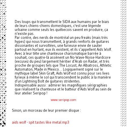
Des loups qui transmettent le SIDA aux humains par le biais
de leurs chiens-chiens domestiques, c'est une légende
urbaine comme seuls les québecois savent en produire, ça
n’existe pas.
Par contre, des nerds de montréal un peu freaks (mais très
hypes) qui nous transmettent, à grands renforts de guitares
dissonantes et survoltées, une furieuse envie de sauter
partout en hurlant, eux ils existent, et ils s’appellent Aids Wolf.
Avec à leur tête une chanteuse charismatique barrée à
souhait, ces quatre-là assènent un No-Wave-Noise-Hardcore
(excusez du peu) largement héritier d’Arab on Radar, et très
proche de groupes tels que The Locust, An Albatross, Athletic
Automaton, Made in Mexico… Logiquement signé sur le
mythique label Skin Graft, Aids Wolf est connu pour ses lives
furieux à même le sol qui transcendent le public à la manière
d’un Lightning Bolt de guitares stridentes.
Indispensable aussi : admirer les magnifiques sérigraphies
que réalisent la chanteuse et le batteur d’Aids Wolf au sein de
leur atelier Seripop !
www.seripop.com
Sinon, un morceau de leur premier disque :
aids wolf - spit tastes like metal.mp3