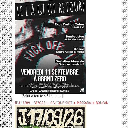
Zalut à tou.te.s ! Le [ ... ]
JEU 17/09 : BEZOAR + OBLIQUE SHIT + MASKARA + BOUCAN