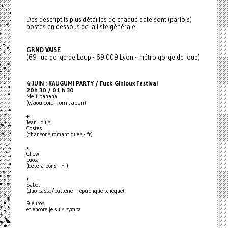
Des descriptifs plus détaillés de chaque date sont (parfois)
postés en dessous de la liste générale.
GRND VAISE
(69 rue gorge de Loup - 69 009 Lyon - métro gorge de loup)
4 JUIN : KAUGUMI PARTY / Fuck Ginioux Festival
20h 30 / 01 h 30
Melt banana
(Waou core from Japan)
+
Jean Louis
Costes
(chansons romantiques - fr)
+
Chew
bacca
(bête à poils - Fr)
+
Sabot
(duo basse/batterie - république tchèque)
9 euros
et encore je suis sympa