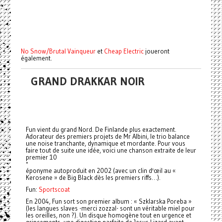
No Snow/Brutal Vainqueur
et
Cheap Electric
joueront
également.
GRAND DRAKKAR NOIR
Fun vient du grand Nord. De Finlande plus exactement.
Adorateur des premiers projets de Mr Albini, le trio balance
une noise tranchante, dynamique et mordante. Pour vous
faire tout de suite une idée, voici une chanson extraite de leur
premier 10
"
éponyme autoproduit en 2002 (avec un clin d'œil au «
Kerosene » de Big Black dès les premiers riffs…).
Fun:
Sportscoat
En 2004, Fun sort son premier album : « Szklarska Poreba »
(les langues slaves -merci zozzal- sont un véritable miel pour
les oreilles, non ?). Un disque homogène tout en urgence et