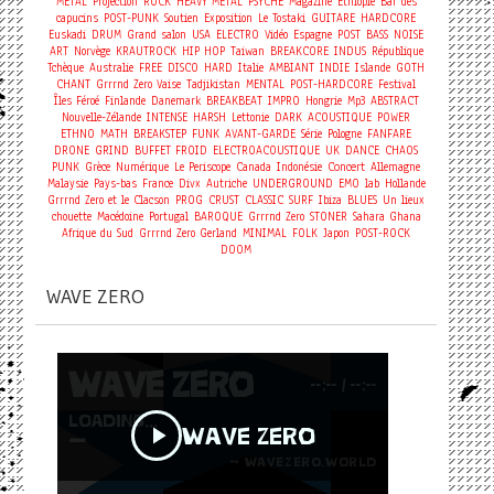
METAL
Projection
ROCK
HEAVY METAL
PSYCHE
Magazine
Ethiopie
Bar des
capucins
POST-PUNK
Soutien
Exposition
Le Tostaki
GUITARE
HARDCORE
Euskadi
DRUM
Grand salon
USA
ELECTRO
Vidéo
Espagne
POST
BASS
NOISE
ART
Norvège
KRAUTROCK
HIP HOP
Taiwan
BREAKCORE
INDUS
République
Tchèque
Australie
FREE
DISCO
HARD
Italie
AMBIANT
INDIE
Islande
GOTH
CHANT
Grrrnd Zero Vaise
Tadjikistan
MENTAL
POST-HARDCORE
Festival
Îles Féroé
Finlande
Danemark
BREAKBEAT
IMPRO
Hongrie
Mp3
ABSTRACT
Nouvelle-Zélande
INTENSE
HARSH
Lettonie
DARK
ACOUSTIQUE
POWER
ETHNO
MATH
BREAKSTEP
FUNK
AVANT-GARDE
Série
Pologne
FANFARE
DRONE
GRIND
BUFFET FROID
ELECTROACOUSTIQUE
UK
DANCE
CHAOS
Concert
PUNK
Grèce
Numérique
Le Periscope
Canada
Indonésie
Allemagne
Malaysie
Pays-bas
France
Divx
Autriche
UNDERGROUND
EMO
lab
Hollande
Grrrnd Zero et le Clacson
PROG
CRUST
CLASSIC
SURF
Ibiza
BLUES
Un lieux
chouette
Macédoine
Portugal
BAROQUE
Grrrnd Zero
STONER
Sahara
Ghana
Afrique du Sud
Grrrnd Zero Gerland
MINIMAL
FOLK
Japon
POST-ROCK
DOOM
WAVE ZERO