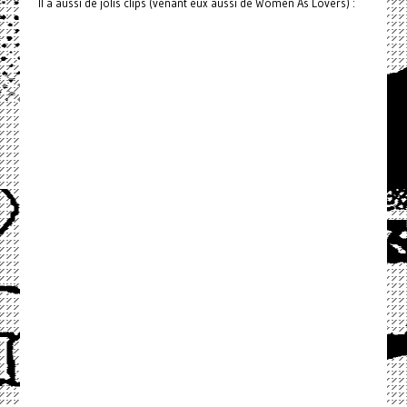
Il a aussi de jolis clips (venant eux aussi de Women As Lovers) :