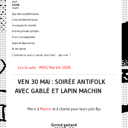
post-
néo&
math
,
pop-stars académiques
,
cultures électroniques
,
musiques du monde
,
autres groupes sympas
,
trucs incroyaaables
,
expos de beauzartys
,
et j'en passe
…
) comme ça vous y verrez plus clair… pas vrai ?
Lire la suite : PROG Mai-été 2008
VEN 30 MAI : SOIRÉE ANTIFOLK
AVEC GABLÉ ET LAPIN MACHIN
Merci à
Marion
et à charlie pour leurs jolis flys
Grrrnd gerland