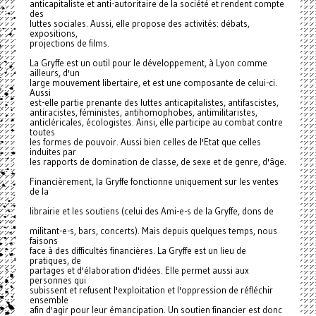
anticapitaliste et anti-autoritaire de la société et rendent compte
des
luttes sociales. Aussi, elle propose des activités: débats,
expositions,
projections de films.
La Gryffe est un outil pour le développement, à Lyon comme
ailleurs, d'un
large mouvement libertaire, et est une composante de celui-ci.
Aussi
est-elle partie prenante des luttes anticapitalistes, antifascistes,
antiracistes, féministes, antihomophobes, antimilitaristes,
anticléricales, écologistes. Ainsi, elle participe au combat contre
toutes
les formes de pouvoir. Aussi bien celles de l'Etat que celles
induites par
les rapports de domination de classe, de sexe et de genre, d'âge.
Financièrement, la Gryffe fonctionne uniquement sur les ventes
de la
librairie et les soutiens (celui des Ami-e-s de la Gryffe, dons de
militant-e-s, bars, concerts). Mais depuis quelques temps, nous
faisons
face à des difficultés financières. La Gryffe est un lieu de
pratiques, de
partages et d'élaboration d'idées. Elle permet aussi aux
personnes qui
subissent et refusent l'exploitation et l'oppression de réfléchir
ensemble
afin d'agir pour leur émancipation. Un soutien financier est donc