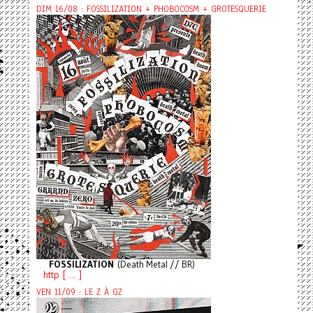
DIM 16/08 : FOSSILIZATION + PHOBOCOSM + GROTESQUERIE
FOSSILIZATION
(Death Metal // BR)
http [ ... ]
VEN 11/09 : LE Z À GZ