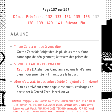
Page 137 sur 147
Début
Précédent
132
133
134
135
136
137
138
139
140
141
Suivant
Fin
A LA UNE
Trrrans Zero a un truc à vous dire
Grrrnd Zero fait l’objet depuis plusieurs mois d’une
campagne de dénigrement, à travers des prises de...
SURVIE DE L'ATELIER DES CANULARS
Cagnotte
L’Atelier des Canulars a eu une fin d'année
bien mouvementée : - Fin octobre le lieu a...
Alors c'est vrai, tu t'es enfin décidé à rejoindre Grrrndzero?
Si tu es arrivé sur cette page, c'est que tu envisages de
participer à Grrrnd Zero. Merci, on va...
GARAGE
Belgique
Suède
Russie
La triperie
ROCKABILLY
EXPE
CLAP
LO-FI
INSTRUMENTAL
WEIRDO
COLDWAVE
Israel
Somalie
SONIC
NEW WAVE
Suisse
Kraspek Mysik
ANARCHO
JAZZ
TECHNO
Venezuela
POP
NO WAVE