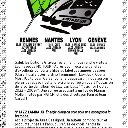
Salut, les Éditions Gravats reviennent nous rendre visite à
Lyon avec Le NO TOUR ! Après avoir reçu une pelletée
d'excellents concerts affiliés au label ces années passées
(Clara! Fusiller, Bernardino Femminielli, Low Jack, Opera
Mort, IUEKE, Jean Carval, Johana Beaussart...) nous aurons le
plaisir de recevoir cette fois-ci une soirée unique à l’occasion
de la sortie de l'album de Jazz Lambaux “Music For Fools :
2022 – 20024″. Une soirée associant à un live de Manoir
Molle (invitée par HATCH) et à des dj sets par Pam et Jean
Carval !
⧩ JAZZ LAMBAUX
Énergie dungeon core pour une hyperpop à la
bretonne.
est le projet de Jules Cassignol. Un auteur-compositeur et
producteur basé à Paris, qui refuse de choisir entre la