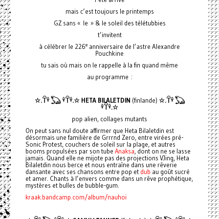
mais c’est toujours le printemps
GZ sans « le » & le soleil des télétubbies
t’invitent
e
à célébrer le 226
anniversaire de l’astre Alexandre
Pouchkine
tu sais où mais on le rappelle à la fin quand même
au programme :
☆.𓋼𓍊 𓆏 𓍊𓋼𓍊.☆ HETA BILALETDIN
(finlande)
☆.𓋼𓍊 𓆏
𓍊𓋼𓍊.☆
pop alien, collages mutants
On peut sans nul doute affirmer que Heta Bilaletdin est
désormais une familière de Grrrnd Zero, entre virées pré-
Sonic Protest, couchers de soleil sur la plage, et autres
booms propulsées par son tube
Anaksa
, dont on ne se lasse
jamais. Quand elle ne mijote pas des projections VJing, Heta
Bilaletdin nous berce et nous entraîne dans une rêverie
dansante avec ses chansons entre pop et
dub
au goût sucré
et amer. Chants à l’envers comme dans un rêve prophétique,
mystères et bulles de bubble-gum.
kraak.bandcamp.com/album/nauhoi