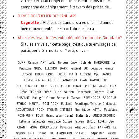
Grrrnd Zero fait l’objet depuis plusieurs mois d’une
campagne de dénigrement, à travers des prises de...
SURVIE DE L'ATELIER DES CANULARS
Cagnotte
L’Atelier des Canulars a eu une fin d'année
bien mouvementée : - Fin octobre le lieu a...
Alors c'est vrai, tu t'es enfin décidé à rejoindre Grrrndzero?
Si tu es arrivé sur cette page, c'est que tu envisages de
participer à Grrrnd Zero. Merci, on va...
SURF
Canada
ART
Vidéo
Norvège
Japon
Islande
HARDCORE
Le
Periscope
NOISE
ELECTRO
DARK
Festival
UK
Belgique
France
Ethiopie
DRUM
CRUST
DISCO
MATH
Autriche
Mp3
DANCE
INSTRUMENTAL
HIP HOP
ANARCHO
AVANT-GARDE
POST
ELECTROACOUSTIQUE
BUFFET FROID
CHAOS
POP
NO WAVE
FUNK
Concert
Grèce
TECHNO
Suède
PUNK
Soutien
Danemark
CLAP
AMBIANT
Portugal
Grrrnd Zero et le Clacson
BREAKCORE
BAROQUE
ETHNO
MENTAL
POST-ROCK
Euskadi
République Tchèque
Indonésie
ACOUSTIQUE
ROCK
STONER
INTENSE
Numérique
METAL
Macédoine
POST-PUNK
FOLK
Grand salon
Israel
Italie
lab
UNDERGROUND
Lettonie
Venezuela
Australie
Suisse
Taiwan
INDIE
LO-FI
USA
CHANT
PROG
ROCKABILLY
Pays-bas
Afrique du Sud
FANFARE
La
triperie
FREE
Ghana
POST-HARDCORE
WEIRDO
Tadjikistan
Russie