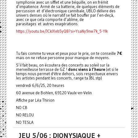
symphonie avec un sifflet et une béquille, on en frémit
d’impatience. Armé de sa batterie, de quelques éléments de
percussion et d’électronique cannibale, UBLO délivre des
univers denses où le narratif se fait bouffer par l’en-deçà,
avec ce que cela comporte d’abîme, de
parasitages et autres exagérations.
https://youtu.be/JCklXeb5yQ8?si=YsaNy9nw7k_5-YIk
Tu fais comme tu veux et peux pour le prix, on te conseille
7€
mais on ne refuse personne pour manque de moyens.
S’il fait beau, on écoutera des concerts au soleil sur la
merveilleuse terrasse de GZ !
donc viens à l’heure
(et si le
temps nous permet d'être dehors, sois respectueux envers
les artistes pendant les concerts, range ta JBL stp)
vendredi 6/6/25, 20 heures
60 avenue de Bohlen, 69120 Vaulx-en-Velin
Affiche par Léa Thirion
NO CB
NO RELOU
NO TESLA
JEU 5/06 : DIONYSIAQUE +