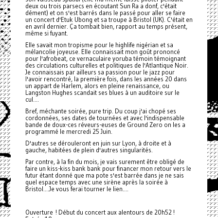
deux ou trois parsecs en écoutant Sun Ra a donf, c'était
dément) et on s'est barrés dans le passé pour aller se faire
un concert d'Etuk Ubong et sa troupe à Bristol (UK). C'était en
en avril dernier. Ça tombait bien, rapport au temps présent,
même si fuyant.
Elle savait mon tropisme pour le highlife nigérian et sa
mélancolie joyeuse. Elle connaissait mon goût prononcé
pour l'afrobeat, ce vernaculaire yoruba témoin témoignant
des circulations culturelles et politiques de l'Atlantique Noir.
Je connaissais par ailleurs sa passion pour le jazz pour
l'avoir rencontré, la première fois, dans les années 20 dans
un appart de Harlem, alors en pleine renaissance, ou
Langston Hughes scandait ses blues à un auditoire sur le
cul....
Bref, méchante soirée, pure trip. Du coup j'ai chopé ses
cordonnées, ses dates de tournées et avec l'indispensable
bande de doux-ces réveurs-euses de Ground Zero on les a
programmé le mercredi 25 Juin.
D'autres se dérouleront en juin sur Lyon, à droite et à
gauche, habitées de plein d'autres singularités.
Par contre, à la fin du mois, je vais surement être obligé de
faire un kiss-kiss bank bank pour financer mon retour vers le
futur étant donné que ma pote s'est barrée dans je ne sais
quel espace temps avec une sirène après la soirée à
Bristol....Je vous ferai tourner le lien....
Ouverture ! Début du concert aux alentours de 20h52 !