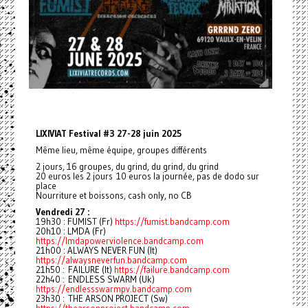
LIXIVIAT Festival #3 27-28 juin 2025
Même lieu, même équipe, groupes différents
2 jours, 16 groupes, du grind, du grind, du grind
20 euros les 2 jours 10 euros la journée, pas de dodo sur
place
Nourriture et boissons, cash only, no CB
Vendredi 27 :
19h30 : FUMIST (Fr)
https://fumist.bandcamp.com
20h10 : LMDA (Fr)
https://lmdapowerviolence.bandcamp.com
21h00 : ALWAYS NEVER FUN (It)
https://alwaysneverfun.bandcamp.com
21h50 : FAILURE (It)
https://failure.bandcamp.com
22h40 : ENDLESS SWARM (Uk)
https://endlessswarmpv.bandcamp.com
23h30 : THE ARSON PROJECT (Sw)