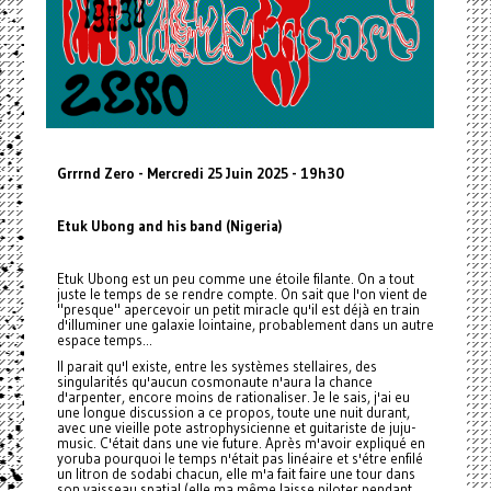
Grrrnd Zero - Mercredi 25 Juin 2025 - 19h30
Etuk Ubong and his band (Nigeria)
Etuk Ubong est un peu comme une étoile filante. On a tout
juste le temps de se rendre compte. On sait que l'on vient de
"presque" apercevoir un petit miracle qu'il est déjà en train
d'illuminer une galaxie lointaine, probablement dans un autre
espace temps...
Il parait qu'l existe, entre les systèmes stellaires, des
singularités qu'aucun cosmonaute n'aura la chance
d'arpenter, encore moins de rationaliser. Je le sais, j'ai eu
une longue discussion a ce propos, toute une nuit durant,
avec une vieille pote astrophysicienne et guitariste de juju-
music. C'était dans une vie future. Après m'avoir expliqué en
yoruba pourquoi le temps n'était pas linéaire et s'étre enfilé
un litron de sodabi chacun, elle m'a fait faire une tour dans
son vaisseau spatial (elle ma même laisse piloter pendant