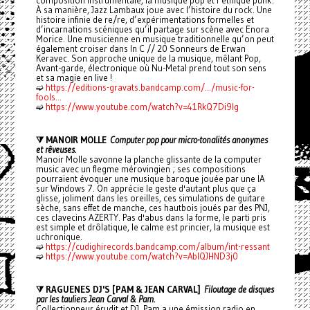
composition instrumentale, la musique pop et l’éthique punk.
À sa manière, Jazz Lambaux joue avec l’histoire du rock. Une
histoire infinie de re/re, d’expérimentations formelles et
d’incarnations scéniques qu’il partage sur scène avec Enora
Morice. Une musicienne en musique traditionnelle qu’on peut
également croiser dans In C // 20 Sonneurs de Erwan
Keravec. Son approche unique de la musique, mêlant Pop,
Avant-garde, électronique où Nu-Metal prend tout son sens
et sa magie en live !
➫
https://editions-gravats.bandcamp.com/.../music-for-
fools...
➫
https://www.youtube.com/watch?v=41RkQ7Di9lg
⧩ MANOIR MOLLE
Computer pop pour micro-tonalités anonymes
et rêveuses.
Manoir Molle savonne la planche glissante de la computer
music avec un flegme mérovingien ; ses compositions
pourraient évoquer une musique baroque jouée par une IA
sur Windows 7. On apprécie le geste d'autant plus que ça
glisse, joliment dans les oreilles, ces simulations de guitare
sèche, sans effet de manche, ces hautbois joués par des PNJ,
ces clavecins AZERTY. Pas d'abus dans la forme, le parti pris
est simple et drôlatique, le calme est princier, la musique est
uchronique.
➫
https://cudighirecords.bandcamp.com/album/int-ressant
➫
https://www.youtube.com/watch?v=AbIQJHND3j0
⧩ RAGUENES DJ'S [PAM & JEAN CARVAL]
Filoutage de disques
par les tauliers Jean Carval & Pam.
Collectionneur érudit et DJ, Pam a une émission radio en