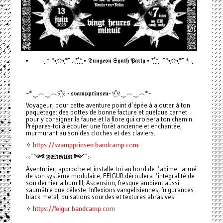
·̩̩̥͙＊*•̩̩͙✩•̩̩͙*˚ .·͙*̩̩͙˚̩̥̩̥*̩̩̥͙ • 𝕯𝖚𝖓𝖌𝖊𝖔𝖓 𝕾𝖞𝖓𝖙𝖍 𝕻𝖆𝖗𝖙𝖞 • *̩̩̥͙˚̩̥̩̥*̩̩͙‧͙ .˚*•̩̩͙✩•̩̩͙*˚＊·̩̩̥͙
~*‿︵‿︵୨˚̣̣̣͙୧ - 𝖘𝖛𝖆𝖒𝖕𝖕𝖗𝖎𝖓𝖘𝖊𝖓- ୨˚̣̣̣͙୧‿︵‿︵*~
Voyageur, pour cette aventure point d’épée à ajouter à ton
paquetage: des bottes de bonne facture et quelque carnet
pour y consigner la faune et la flore qui croisera ton chemin.
Prépares-toi à écouter une forêt ancienne et enchantée,
murmurant au son des cloches et des claviers.
✧
https://svampprinsen.bandcamp.com
··:¨༺ 𝔉𝔈ℑ𝔊𝔘ℜ ༻¨:·
Aventurier, approche et installe-toi au bord de l’abîme : armé
de son système modulaire, FEIGUR déroulera l’intégralité de
son dernier album III, Ascension, fresque ambient aussi
saumâtre que céleste. Inflexions vangelisiennes, fulgurances
black metal, pulsations sourdes et textures abrasives
✧
https://feigur.bandcamp.com