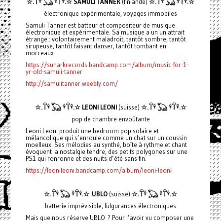
☆.𓋼𓍊 𓆏 𓍊𓋼𓍊.☆
SAMULI TANNER
(finlande)
☆.𓋼𓍊 𓆏 𓍊𓋼𓍊.☆
électronique expérimentale, voyages immobiles
Samuli Tanner est batteur et compositeur de musique
électronique et expérimentale. Sa musique a un un attrait
étrange : volontairement maladroit, tantôt sombre, tantôt
sirupeuse, tantôt faisant danser, tantôt tombant en
morceaux.
https://sunarkrecords.bandcamp.com/album/music-for-1-
yr-old-samuli-tanner
http://samulitanner.weebly.com/
☆.𓋼𓍊 𓆏 𓍊𓋼𓍊.☆
LEONI LEONI
(suisse)
☆.𓋼𓍊 𓆏 𓍊𓋼𓍊.☆
pop de chambre envoûtante
Leoni Leoni produit une bedroom pop solaire et
mélancolique qui s’enroule comme un chat sur un coussin
moelleux. Ses mélodies au synthé, boîte à rythme et chant
évoquent la nostalgie tendre, des petits polygones sur une
PS1 qui ronronne et des nuits d’été sans fin.
https://leonileoni.bandcamp.com/album/leoni-leoni
☆.𓋼𓍊 𓆏 𓍊𓋼𓍊.☆
UBLO
(suisse)
☆.𓋼𓍊 𓆏 𓍊𓋼𓍊.☆
batterie imprévisible, fulgurances électroniques
Mais que nous réserve UBLO ? Pour l’avoir vu composer une