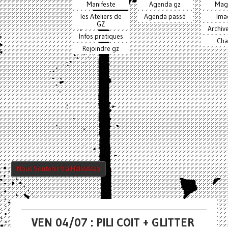
Manifeste
Agenda gz
Mag
les Ateliers de
Agenda passé
Ima
GZ
Archiv
Infos pratiques
Cha
Rejoindre gz
Nous Soutenir Via HelloAsso
VEN 04/07 : PILI COIT + GLITTER