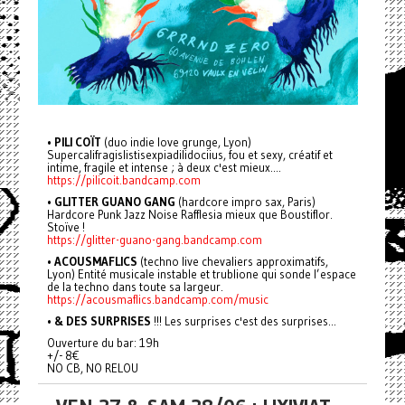
•
PILI COÏT
(duo indie love grunge, Lyon)
Supercalifragislistisexpiadilidociius, fou et sexy, créatif et
intime, fragile et intense ; à deux c'est mieux....
https://pilicoit.bandcamp.com
•
GLITTER GUANO GANG
(hardcore impro sax, Paris)
Hardcore Punk Jazz Noise Rafflesia mieux que Boustiflor.
Stoïve !
https://glitter-guano-gang.bandcamp.com
•
ACOUSMAFLICS
(techno live chevaliers approximatifs,
Lyon) Entité musicale instable et trublione qui sonde l’espace
de la techno dans toute sa largeur.
https://acousmaflics.bandcamp.com/music
•
& DES SURPRISES
!!! Les surprises c'est des surprises...
Ouverture du bar: 19h
+/- 8€
NO CB, NO RELOU