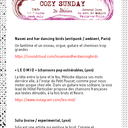
Naomi and her dancing birds (antipunk / ambient, Paris)
Un fantôme et un oiseau, orgue, guitare et chemises trop
grandes
https://soundcloud.com/noamiandherdancingbirds
• L E O M I D • (chansons pop vulnérables, Lyon)
La tête entre la lune et le feu, Mélodie dépose ses mots
derrière elle, à l’instar du Petit Poucet, comme pour nous
inviter jusque chez elle. Dans un guitare-voix solitaire, la voix
lead de Hôtel Particulier propose des chansons françaises
aux textes dénudés, à la fois bruts et fleuris.
https://www.instagram.com/leo.mid/
Julia (noise / experimental, Lyon)
Julia est une artiste qui explore le bruit, l’image et