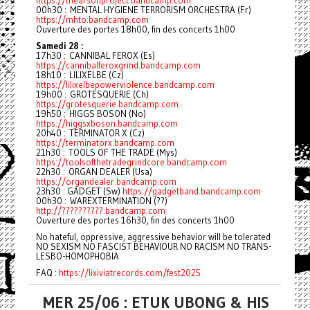
https://thearsonproject.bandcamp.com
00h30 : MENTAL HYGIENE TERRORISM ORCHESTRA (Fr)
https://mhto.bandcamp.com
Ouverture des portes 18h00, fin des concerts 1h00
Samedi 28 :
17h30 : CANNIBAL FEROX (Es)
https://cannibalferoxgrind.bandcamp.com
18h10 : LILIXELBE (Cz)
https://lilixelbepowerviolence.bandcamp.com
19h00 : GROTESQUERIE (Ch)
https://grotesquerie.bandcamp.com
19h50 : HIGGS BOSON (No)
https://higgsxboson.bandcamp.com
20h40 : TERMINATOR X (Cz)
https://terminatorx.bandcamp.com
21h30 : TOOLS OF THE TRADE (Mys)
https://toolsofthetradegrindcore.bandcamp.com
22h30 : ORGAN DEALER (Usa)
https://organdealer.bandcamp.com
23h30 : GADGET (Sw)
https://gadgetband.bandcamp.com
00h30 : WAREXTERMINATION (??)
http://??????????.bandcamp.com
Ouverture des portes 16h30, fin des concerts 1h00
No hateful, oppressive, aggressive behavior will be tolerated
NO SEXISM NO FASCIST BEHAVIOUR NO RACISM NO TRANS-
LESBO-HOMOPHOBIA
FAQ :
https://lixiviatrecords.com/fest2025
MER 25/06 : ETUK UBONG & HIS