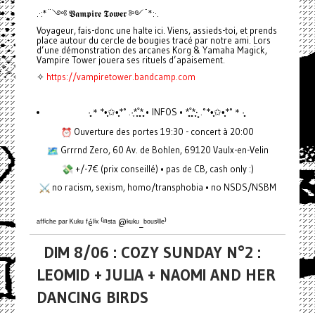
.·:*¨༺ 𝖁𝖆𝖒𝖕𝖎𝖗𝖊 𝕿𝖔𝖜𝖊𝖗 ༻¨*:·.
Voyageur, fais-donc une halte ici. Viens, assieds-toi, et prends
place autour du cercle de bougies tracé par notre ami. Lors
d’une démonstration des arcanes Korg & Yamaha Magick,
Vampire Tower jouera ses rituels d’apaisement.
✧
https://vampiretower.bandcamp.com
·̩̩̥͙＊*•̩̩͙✩•̩̩͙*˚ .·͙*̩̩͙˚̩̥̩̥*̩̩̥͙ • INFOS • *̩̩̥͙˚̩̥̩̥*̩̩͙‧͙ .˚*•̩̩͙✩•̩̩͙*˚＊·̩̩̥͙
Ouverture des portes 19:30 - concert à 20:00
Grrrnd Zero, 60 Av. de Bohlen, 69120 Vaulx-en-Velin
+/-7€ (prix conseillé) • pas de CB, cash only :)
no racism, sexism, homo/transphobia • no NSDS/NSBM
ᵃᶠᶠⁱᶜʰᵉ ᵖᵃʳ ᴷᵘᵏᵘ ᶠéˡⁱˣ ⁽ⁱⁿˢᵗᵃ @ᵏᵘᵏᵘ_ᵇᵒᵘˢⁱˡˡᵉ⁾
DIM 8/06 : COZY SUNDAY N°2 :
LEOMID + JULIA + NAOMI AND HER
DANCING BIRDS