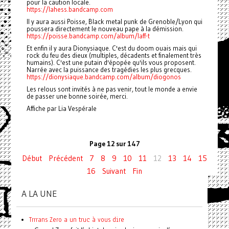
pour la caution locale.
https://lahess.bandcamp.com
Il y aura aussi Poisse, Black metal punk de Grenoble/Lyon qui
poussera directement le nouveau pape à la démission.
https://poisse.bandcamp.com/album/laff-t
Et enfin il y aura Dionysiaque. C'est du doom ouais mais qui
rock du feu des dieux (multiples, décadents et finalement très
humains). C'est une putain d'épopée qu'ils vous proposent.
Narrée avec la puissance des tragédies les plus grecques.
https://dionysiaque.bandcamp.com/album/diogonos
Les relous sont invités à ne pas venir, tout le monde a envie
de passer une bonne soirée, merci.
Affiche par Lia Vespérale
Page 12 sur 147
Début
Précédent
7
8
9
10
11
12
13
14
15
16
Suivant
Fin
A LA UNE
Trrrans Zero a un truc à vous dire