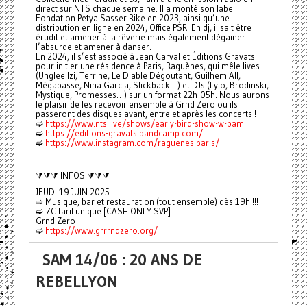
direct sur NTS chaque semaine. Il a monté son label
Fondation Petya Sasser Rike en 2023, ainsi qu’une
distribution en ligne en 2024, Office PSR. En dj, il sait être
érudit et amener à la rêverie mais également dégainer
l’absurde et amener à danser.
En 2024, il s’est associé à Jean Carval et Éditions Gravats
pour initier une résidence à Paris, Raguènes, qui mêle lives
(Unglee Izi, Terrine, Le Diable Dégoutant, Guilhem All,
Mégabasse, Nina Garcia, Slickback…) et DJs (Lyio, Brodinski,
Mystique, Promesses…) sur un format 22h-05h. Nous aurons
le plaisir de les recevoir ensemble à Grnd Zero ou ils
passeront des disques avant, entre et après les concerts !
➫
https://www.nts.live/shows/early-bird-show-w-pam
➫
https://editions-gravats.bandcamp.com/
➫
https://www.instagram.com/raguenes.paris/
⧩⧩⧩ INFOS ⧩⧩⧩
JEUDI 19 JUIN 2025
⇨ Musique, bar et restauration (tout ensemble) dès 19h !!!
➫ 7€ tarif unique [CASH ONLY SVP]
Grnd Zero
➫
https://www.grrrndzero.org/
SAM 14/06 : 20 ANS DE
REBELLYON