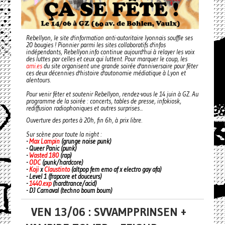
Rebellyon, le site d'information anti-autoritaire lyonnais souffle ses
20 bougies ! Pionnier parmi les sites collaboratifs d'infos
indépendants, Rebellyon.info continue aujourd'hui à relayer les voix
des luttes par celles et ceux qui luttent. Pour marquer le coup, les
ami.es
du site organisent une grande soirée d'anniversaire pour fêter
ces deux décennies d'histoire d'autonomie médiatique à Lyon et
alentours.
Pour venir fêter et soutenir Rebellyon, rendez-vous le 14 juin à GZ. Au
programme de la soirée : concerts, tables de presse, infokiosk,
rediffusion radiophoniques et autres surprises...
Ouverture des portes à 20h, fin 6h, à prix libre.
Sur scène pour toute la night :
-
Max Lampin
(grunge noise punk)
- Queer Panic (punk)
-
Wasted 180
(rap)
-
ODC
(punk/hardcore)
-
Koji
x
Claustinto
(altpop fem emo af x electro gay afa)
- Level 1 (frapcore et douceurs)
-
1440.exp
(hardtrance/acid)
- DJ Carnaval (techno boum boum)
VEN 13/06 : SVVAMPPRINSEN +