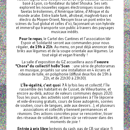
basé à Lyon, co-fondateur du label Shouka. Ses sets
explorent les nouvelles vagues électroniques issues des
favelas brésiliennes, d’Amérique latine, d’Afrique et du
monde arabe. Entre baile funk, afrobeat, maghreb-bass et
électro du Moyen-Orient, Nessym tisse un pont entre les
scènes du Sud global et celles d’ici, façonnant un son hybride
et immersif qui transporte son public à travers des paysages
musicaux inédits.
Pour le repas
, le Cartel des Cantines et l’association Idir
Espoir et Solidarité seront aux commandes pour nous
régaler,
de 19h à 21h
. Au menu, on peut déjà annoncer des
briks aux légumes et de la soupe orientale aux légumes. Le
tout végé et vegan friendly !
La salle d’exposition du GZ accueillera aussi
l’oeuvre
"Chora" du collectif hoBo’Scen
: une série de photoramas
en musique, projetés sur une installation en 4 écrans et
rideaux de tulle, en polyphonie (diffusé deux fois de 19h à
21h, et de 21h30 à 23h30).
L’Île-égalité, c’est quoi ?
À la fois lieu et collectif, l’Île
rassemble des habitant·es de Cusset, de Villeurbanne, et
encore au-delà, autour de valeurs communes depuis 2020.
Tous les jours, des activités sont organisées à l’Île (épicerie
et vide-dressing gratuits, cours de boxe autogérés, soirées
de soutien, cours de langues, aide aux devoirs...), et plusieurs
associations et collectifs y tiennent permanences et
réunions. Des actions concrètes pour se rencontrer, tisser
des réseaux de solidarité, et bien sûr se retrouver dans des
moments de joie !
Entrée à prix libre
(prévois du cash, pas de CB sur place !)