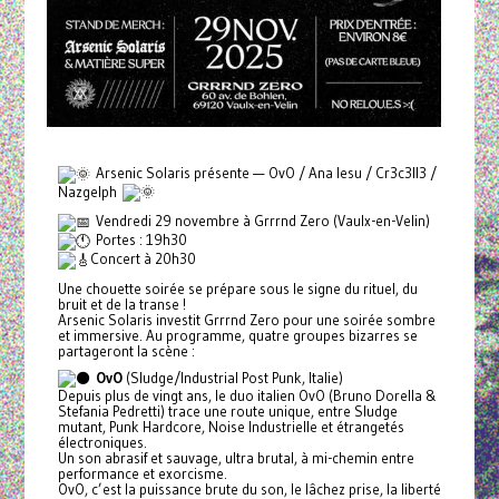
Arsenic Solaris présente — OvO / Ana Iesu / Cr3c3ll3 /
Nazgelph
Vendredi 29 novembre à Grrrnd Zero (Vaulx-en-Velin)
Portes : 19h30
Concert à 20h30
Une chouette soirée se prépare sous le signe du rituel, du
bruit et de la transe !
Arsenic Solaris investit Grrrnd Zero pour une soirée sombre
et immersive. Au programme, quatre groupes bizarres se
partageront la scène :
OvO
(Sludge/Industrial Post Punk, Italie)
Depuis plus de vingt ans, le duo italien OvO (Bruno Dorella &
Stefania Pedretti) trace une route unique, entre Sludge
mutant, Punk Hardcore, Noise Industrielle et étrangetés
électroniques.
Un son abrasif et sauvage, ultra brutal, à mi-chemin entre
performance et exorcisme.
OvO, c’est la puissance brute du son, le lâchez prise, la liberté