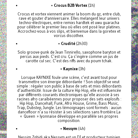
•
Crocus B2B Vortex
(1h)
Crocus et vortex viennent animer la boom du gz, entre club,
rave et gouter d'anniversaire. Elles melangent leur univers
techno-électriques, entre remixs hardtek et uwu guaracha
pour célébrer le premier lieu où elles ont posé leur platines.
Accrochez-vous à vos slips, et bienvenue dans la goretex et
vorcus discothex.
•
Crudité
(2h30)
Solo groove-punk de Jean Tinnirello, saxophone baryton et
percus aux pieds. C’est cru. Ça s’ingère comme un jus de
carotte cul sec. C’est des riffs avec du poum tchak.
•
Kaynixe
(3h)
Lorsque KAYNIXE foule une scène, c’est avant tout pour
transmettre son énergie débordante ! Son objectif se veut
simple : régaler son public à base de sets et mixs débordants
d’authenticité. Issue de la culture Hip Hop, elle est influencée
par différents courants électroniques qu’elle associe à ses
racines afro caraïbéennes pour proposer des sets explosifs :
Hip Hop, Dancehall, Funk, Afro House, Grime, Bass Music,
Trap, Dubstep, Jungle. Les témoignages sont formels : aucun
dancefloor n’a su résister à ses sélections sans frontière.La
« Queen » lyonnaise développe en parallèle ses propres
composition.
•
Nessym
(4h)
Nessim Zghidi aka Nessym est un DJ et producteur tunisien