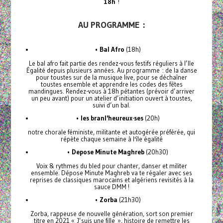
18h
!
AU PROGRAMME :
•
Bal Afro
(18h)
Le bal afro fait partie des rendez-vous festifs réguliers à l’Ile
Égalité depuis plusieurs années. Au programme : de la danse
pour toustes sur de la musique live, pour se déchaîner
toustes ensemble et apprendre les codes des fêtes
mandingues. Rendez-vous à 18h pétantes (prévoir d’arriver
un peu avant) pour un atelier d’initiation ouvert à toustes,
suivi d’un bal.
•
les branl'heureux·ses
(20h)
notre chorale féministe, militante et autogérée préférée, qui
répète chaque semaine à l'île égalité
•
Depose Minute Maghreb
(20h30)
Voix & rythmes du bled pour chanter, danser et militer
ensemble. Dépose Minute Maghreb va te régaler avec ses
reprises de classiques marocains et algériens revisités à la
sauce DMM !
•
Zorba
(21h30)
Zorba, rappeuse de nouvelle génération, sort son premier
titre en 2021 « J’suis une fille », histoire de remettre les