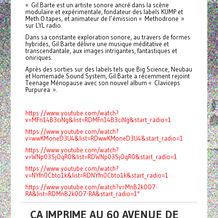
« Gil.Barte est un artiste sonore ancré dans la scène
modulaire et expérimentale, fondateur des labels KUMP et
Meth.O.tapes, et animateur de l’émission « Methodrone »
sur LYL radio.
Dans sa constante exploration sonore, au travers de formes
hybrides, Gil.Barte délivre une musique méditative et
transcendantale, aux images intrigantes, fantastiques et
oniriques.
Après des sorties sur des labels tels que Big Science, Neubau
et Homemade Sound System, Gil.Barte a récemment rejoint
Teenage Ménopause avec son nouvel album « Claviceps
Purpurea ».
https://www.youtube.com/watch?
v=MFn14B3ciNg&list=RDMFn14B3ciNg&start_radio=1
https://www.youtube.com/watch?
v=wwKMoneD3U4&list=RDwwKMoneD3U4&start_radio=1
https://www.youtube.com/watch?
v=WNp03SjOqR0&list=RDWNp03SjOqR0&start_radio=1
https://www.youtube.com/watch?
v=NYfn0Cbto1k&list=RDNYfn0Cbto1k&start_radio=1
https://www.youtube.com/watch?v=MnB2k0O7-
RA&list=RDMnB2k0O7-RA&start_radio=1"
CA IMPRIME AU 60 AVENUE DE