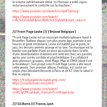
le volume extrêmement élevé. Ici l'humain a enfin repris
victorieusement le contrôle sur la machine.”
https://www.youtube.com/watch?v=QpiFTajUsog
https://www.youtube.com/watch?
v=RcYxXZGAzWE&list=RDRcYxXZGAzWE&start_radio=1
/// Front Page Leslie /// { Brüssel Belgique }
"Front Page Leslie est un musicien multidisciplinaire basé à
Bruxelles. Batteur depuis son plus jeune âge, pianiste à ses
heures et geek modulaire, Leslie est habité par le punk, le
jazz, les dessins animés grunge et la rave. Sa musique est la
bande-son parfaite d'une errance alcoolisée dans la ville,
d'une déambulation d'adolescent rentrant chez ses parents
après une soirée sordide et psychédélique. Il a collaboré
avec plusieurs groupes, dont Magic Max et J3M3I (dont il est
le fondateur). Son projet solo Front Page Leslie a été lancé
cette année. Son premier album, Feelings, est sortie en
vinyle chez Jelodanti Records à Paris et en K7 chez le label U-
Bac à Leipzig.
https://frontpageleslie.bandcamp.com/
https://soundcloud.com/j3m3i
https://www.youtube.com/watch?
v=vKCJgGMrrq4&ab_channel=FrontPageLeslie
/// Gil.Barte /// France, Lyon