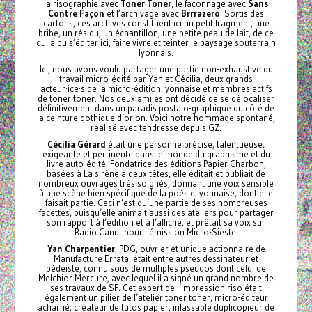
la risographie avec
Toner Toner
, le façonnage avec
Sans
Contre Façon
et l’archivage avec
Brrrazero
. Sortis des
cartons, ces archives constituent ici un petit fragment, une
bribe, un résidu, un échantillon, une petite peau de lait, de ce
qui a pu s’éditer ici, faire vivre et teinter le paysage souterrain
lyonnais.
Ici, nous avons voulu partager une partie non-exhaustive du
travail micro-édité par Yan et Cécilia, deux grands
acteur·ice·s de la micro-édition lyonnaise et membres actifs
de toner toner. Nos deux ami·es ont décidé de se délocaliser
définitivement dans un paradis postalo-graphique du côté de
la ceinture gothique d’orion. Voici notre hommage spontané,
réalisé avec tendresse depuis GZ.
Cécilia Gérard
était une personne précise, talentueuse,
exigeante et pertinente dans le monde du graphisme et du
livre auto-édité. Fondatrice des éditions Papier Charbon,
basées à La sirène à deux têtes, elle éditait et publiait de
nombreux ouvrages très soignés, donnant une voix sensible
à une scène bien spécifique de la poésie lyonnaise, dont elle
faisait partie. Ceci n’est qu’une partie de ses nombreuses
facettes, puisqu’elle animait aussi des ateliers pour partager
son rapport à l’édition et à l’affiche, et prêtait sa voix sur
Radio Canut pour l'émission Micro-Sieste.
Yan Charpentier
, PDG, ouvrier et unique actionnaire de
Manufacture Errata, était entre autres dessinateur et
bédéiste, connu sous de multiples pseudos dont celui de
Melchior Mercure, avec lequel il a signé un grand nombre de
ses travaux de SF. Cet expert de l’impression riso était
également un pilier de l’atelier toner toner, micro-éditeur
acharné, créateur de tutos papier, inlassable duplicopieur de