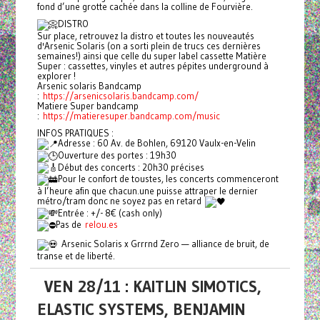
fond d’une grotte cachée dans la colline de Fourvière.
DISTRO
Sur place, retrouvez la distro et toutes les nouveautés
d'Arsenic Solaris (on a sorti plein de trucs ces dernières
semaines!) ainsi que celle du super label cassette Matière
Super : cassettes, vinyles et autres pépites underground à
explorer !
Arsenic solaris Bandcamp
:
https://arsenicsolaris.bandcamp.com/
Matiere Super bandcamp
:
https://matieresuper.bandcamp.com/music
INFOS PRATIQUES :
Adresse : 60 Av. de Bohlen, 69120 Vaulx-en-Velin
Ouverture des portes : 19h30
Début des concerts : 20h30 précises
Pour le confort de toustes, les concerts commenceront
à l’heure afin que chacun.une puisse attraper le dernier
métro/tram donc ne soyez pas en retard
Entrée : +/- 8€ (cash only)
Pas de
relou.es
Arsenic Solaris x Grrrnd Zero — alliance de bruit, de
transe et de liberté.
VEN 28/11 : KAITLIN SIMOTICS,
ELASTIC SYSTEMS, BENJAMIN