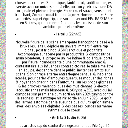
choses aux claires. Sa musique, tantôt brut, tantôt douce, est
servie avec un univers bien à elle, ou l’on y retrouve une DA
originale et pleine d’énergie. Entre cru et suave, sensible et
tranchant, Zorba produit tout de façon « Homemade ». Entre
sonorités trap et égotrip, elle sort un second EP« RAPSTAR »
en 5 titres, qui nous emmène dans les coulisses de son
ambition pour elle-même.
•
le talu
(22h45)
Nouvelle figure de la scène émergente francophone basé·e à
Bruxelles, le talu déploie un univers immersif, entre rap
digital, post trip hop, ASMR érotique et pop triste.
Accompagné sur scène par la productrice & compositrice
maïa blondeau, iel propose un live intime & colérique, porté
par l’aura incandescente d’une communauté émo &
contestataire aux influences contradictoires. le talu aime être
en équipe, descendre dans le public, inviter ses amixs sur
scène. Son phrasé alterne entre flegme sensuel & insolence
acérée, pour parler d’amoures queers, se moquer des riches
& noyer son chagrin dans l’autotune, sur les prods glitchées
& les grooves mélancoliques des musiciennes & électro-
acousticiennes maïa blondeau & o0ryxss_4355, avec qui iel
compose son premier album sorti en Juin 2024:tuning contre
la sadness, et la mixtape nls nlr sortie en Juin 2025. Le goût
des larmes estompé par la sueur de quelqu’unx qu’on aime 4
ever, des envolées digitales & des basses lourdes au même
rythme que le coeur
•
Antifa Studio
(00h)
les artistes rap du studio d'enregistrement de l'île égalité