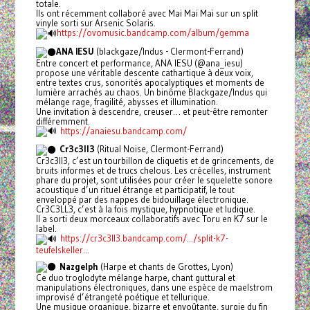
totale.
Ils ont récemment collaboré avec Mai Mai Mai sur un split
vinyle sorti sur Arsenic Solaris.
https://ovomusic.bandcamp.com/album/gemma
ANA IESU
(blackgaze/Indus - Clermont-Ferrand)
Entre concert et performance, ANA IESU (@ana_iesu)
propose une véritable descente cathartique à deux voix,
entre textes crus, sonorités apocalyptiques et moments de
lumière arrachés au chaos. Un binôme Blackgaze/Indus qui
mélange rage, fragilité, abysses et illumination.
Une invitation à descendre, creuser… et peut-être remonter
différemment.
https://anaiesu.bandcamp.com/
Cr3c3ll3
(Ritual Noise, Clermont-Ferrand)
Cr3c3ll3, c’est un tourbillon de cliquetis et de grincements, de
bruits informes et de trucs chelous. Les crécelles, instrument
phare du projet, sont utilisées pour créer le squelette sonore
acoustique d’un rituel étrange et participatif, le tout
enveloppé par des nappes de bidouillage électronique.
Cr3C3LL3, c’est à la fois mystique, hypnotique et ludique.
Il a sorti deux morceaux collaboratifs avec Toru en K7 sur le
label.
https://cr3c3ll3.bandcamp.com/.../split-k7-
teufelskeller...
Nazgelph
(Harpe et chants de Grottes, Lyon)
Ce duo troglodyte mélange harpe, chant guttural et
manipulations électroniques, dans une espèce de maelstrom
improvisé d’étrangeté poétique et tellurique.
Une musique organique, bizarre et envoûtante, surgie du fin