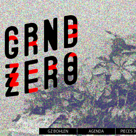
GZ BOHLEN
AGENDA
PIECES 