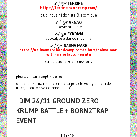
➶-͙˚ ༘✶ TERRINE
https://terrine.bandcamp.com/
club indus hédoniste & atomique
➶-͙˚ ༘✶ ARNAQ
poésie bruitiste
➶-͙˚ ༘✶ FCKDMN
apocalypse dance machine
➶-͙˚ ༘✶ NAIIMA MARE
https://naiimamare.bandcamp.com/album/naima-mar-
with-manufactur-errata
stridulations & percussions
plus ou moins sept 7 balles
on est en semaine et comme tu peux le voir y'a plein de
trucs, donc on va commencer tôt
DIM 24/11 GROUND ZERO
KRUMP BATTLE + BORN2TRAP
EVENT
13h - 18h