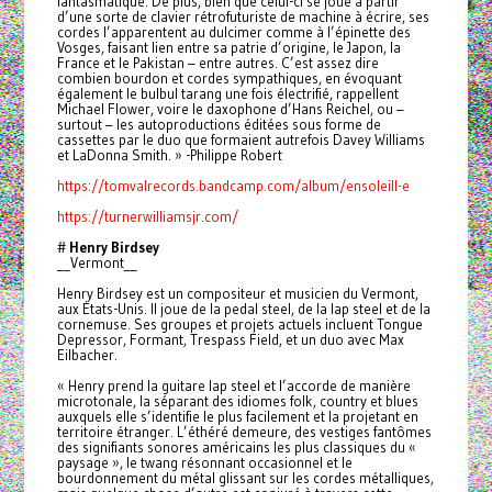
fantasmatique. De plus, bien que celui-ci se joue à partir
d’une sorte de clavier rétrofuturiste de machine à écrire, ses
cordes l’apparentent au dulcimer comme à l’épinette des
Vosges, faisant lien entre sa patrie d’origine, le Japon, la
France et le Pakistan – entre autres. C’est assez dire
combien bourdon et cordes sympathiques, en évoquant
également le bulbul tarang une fois électrifié, rappellent
Michael Flower, voire le daxophone d’Hans Reichel, ou –
surtout – les autoproductions éditées sous forme de
cassettes par le duo que formaient autrefois Davey Williams
et LaDonna Smith. » -Philippe Robert
https://tomvalrecords.bandcamp.com/album/ensoleill-e
https://turnerwilliamsjr.com/
#
Henry Birdsey
__Vermont__
Henry Birdsey est un compositeur et musicien du Vermont,
aux États-Unis. Il joue de la pedal steel, de la lap steel et de la
cornemuse. Ses groupes et projets actuels incluent Tongue
Depressor, Formant, Trespass Field, et un duo avec Max
Eilbacher.
« Henry prend la guitare lap steel et l’accorde de manière
microtonale, la séparant des idiomes folk, country et blues
auxquels elle s’identifie le plus facilement et la projetant en
territoire étranger. L’éthéré demeure, des vestiges fantômes
des signifiants sonores américains les plus classiques du «
paysage », le twang résonnant occasionnel et le
bourdonnement du métal glissant sur les cordes métalliques,