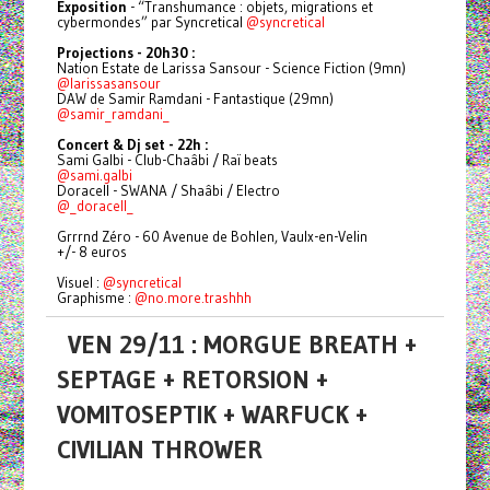
Exposition
- “Transhumance : objets, migrations et
cybermondes” par Syncretical
@syncretical
Projections - 20h30 :
Nation Estate de Larissa Sansour - Science Fiction (9mn)
@larissasansour
DAW de Samir Ramdani - Fantastique (29mn)
@samir_ramdani_
Concert & Dj set - 22h :
Sami Galbi - Club-Chaâbi / Raï beats
@sami.galbi
Doracell - SWANA / Shaâbi / Electro
@_doracell_
Grrrnd Zéro - 60 Avenue de Bohlen, Vaulx-en-Velin
+/- 8 euros
Visuel :
@syncretical
Graphisme :
@no.more.trashhh
VEN 29/11 : MORGUE BREATH +
SEPTAGE + RETORSION +
VOMITOSEPTIK + WARFUCK +
CIVILIAN THROWER