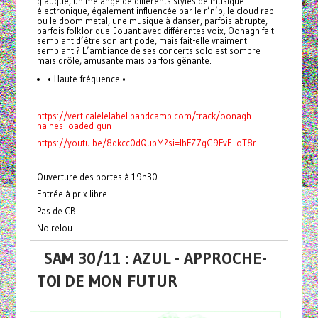
glauque, un mélange de différents styles de musique
électronique, également influencée par le r’n’b, le cloud rap
ou le doom metal, une musique à danser, parfois abrupte,
parfois folklorique. Jouant avec différentes voix, Oonagh fait
semblant d’être son antipode, mais fait-elle vraiment
semblant ? L’ambiance de ses concerts solo est sombre
mais drôle, amusante mais parfois gênante.
• Haute fréquence •
https://verticalelelabel.bandcamp.com/track/oonagh-
haines-loaded-gun
https://youtu.be/8qkcc0dQupM?si=IbFZ7gG9FvE_oT8r
Ouverture des portes à 19h30
Entrée à prix libre.
Pas de CB
No relou
SAM 30/11 : AZUL - APPROCHE-
TOI DE MON FUTUR