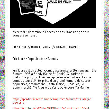
Mercredi 3 décembre à l’occasion des 20ans de gz nous
vous présentons :
PRIX LIBRE // ROUGE GORGE // O0NAGH HAINES
Prix Libre • Popdub expe • Rennes
Prix Libre est un auteur-compositeur-interprète français, né le
6 mars 1993 à Bondy (Seine St-Denis). Guitariste et
mélodiste pop, il cultive une apparence singulière. Il est le
compositeur et l'interprète d'un grand nombre de succès
populaires, notamment : Tanta Ilusíon, Tu Sigues, Le
Supermarché, Me Alegro de Verte ou encore Ma Mamie.
https://prixlibrerecord.bandcamp.com/album/me-alegro-
de-verte
https://youtu.be/yXMdwZ9UQtI?si=7w1yGKxE7OF7ZZut