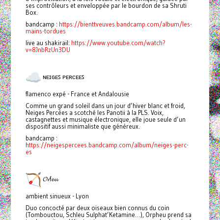
ses contrôleurs et enveloppée par le bourdon de sa Shruti
Box.
bandcamp :
https://bienttveuves.bandcamp.com/album/les-
mains-tordues
live au shakirail:
https://www.youtube.com/watch?
v=8JnbRzUn3DU
ɴᴇɪɢᴇꜱ ᴘᴇʀᴄᴇᴇꜱ
flamenco expé - France et Andalousie
Comme un grand soleil dans un jour d’hiver blanc et froid,
Neiges Percées a scotché les Panotii à la PLS. Voix,
castagnettes et musique électronique, elle joue seule d’un
dispositif aussi minimaliste que généreux.
bandcamp :
https://neigespercees.bandcamp.com/album/neiges-perc-
es
𝓞𝓻f𝓮𝓾
ambient sinueux - Lyon
Duo concocté par deux oiseaux bien connus du coin
(Tombouctou, Schleu Sulphat’Ketamine…), Orpheu prend sa