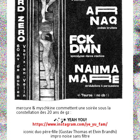
mercure & myschkine commettent une soirée sous la
constellation des 20 ans de gz :
➶-͙˚ ༘✶ YEAH YOU!
https://www.instagram.com/ye_yu_fam/
iconic duo père-fille (Gustav Thomas et Elvin Brandhi)
impro noise sans filtre