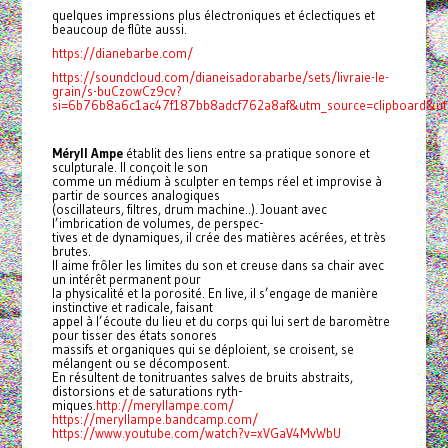
quelques impressions plus électroniques et éclectiques et
beaucoup de flûte aussi.
https://dianebarbe.com/
https://soundcloud.com/dianeisadorabarbe/sets/livraie-le-
grain/s-buCzowCz9cv?
si=6b76b8a6c1ac47f187bb8adcf762a8af&utm_source=clipboard&ut
Méryll Ampe
établit des liens entre sa pratique sonore et
sculpturale. Il conçoit le son
comme un médium à sculpter en temps réel et improvise à
partir de sources analogiques
(oscillateurs, filtres, drum machine..). Jouant avec
l’imbrication de volumes, de perspec-
tives et de dynamiques, il crée des matières acérées, et très
brutes.
Il aime frôler les limites du son et creuse dans sa chair avec
un intérêt permanent pour
la physicalité et la porosité. En live, il s’engage de manière
instinctive et radicale, faisant
appel à l’écoute du lieu et du corps qui lui sert de baromètre
pour tisser des états sonores
massifs et organiques qui se déploient, se croisent, se
mélangent ou se décomposent.
En résultent de tonitruantes salves de bruits abstraits,
distorsions et de saturations ryth-
miques.
http://meryllampe.com/
https://meryllampe.bandcamp.com/
https://www.youtube.com/watch?v=xVGaV4MvWbU