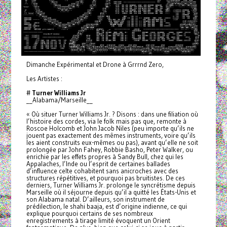
Dimanche Expérimental et Drone à Grrrnd Zero,
Les Artistes :
#
Turner Williams Jr
__Alabama/Marseille__
« Où situer Turner Williams Jr. ? Disons : dans une filiation où
l’histoire des cordes, via le folk mais pas que, remonte à
Roscoe Holcomb et John Jacob Niles (peu importe qu’ils ne
jouent pas exactement des mêmes instruments, voire qu’ils
les aient construits eux-mêmes ou pas), avant qu’elle ne soit
prolongée par John Fahey, Robbie Basho, Peter Walker, ou
enrichie par les effets propres à Sandy Bull, chez qui les
Appalaches, l’Inde ou l’esprit de certaines ballades
d’influence celte cohabitent sans anicroches avec des
structures répétitives, et pourquoi pas bruitistes. De ces
derniers, Turner Williams Jr. prolonge le syncrétisme depuis
Marseille où il séjourne depuis qu’il a quitté les États-Unis et
son Alabama natal. D’ailleurs, son instrument de
prédilection, le shahi baaja, est d’origine indienne, ce qui
explique pourquoi certains de ses nombreux
enregistrements à tirage limité évoquent un Orient