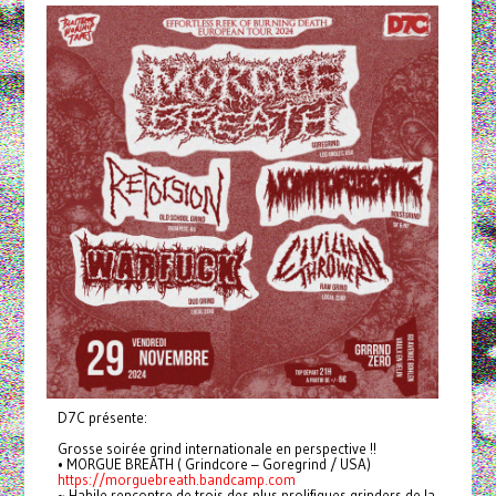
D7C présente:
Grosse soirée grind internationale en perspective !!
• MORGUE BREATH ( Grindcore – Goregrind / USA)
https://morguebreath.bandcamp.com
~ Habile rencontre de trois des plus prolifiques grinders de la