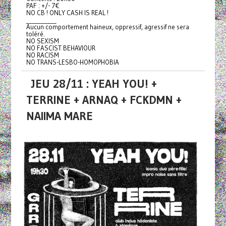
PAF : +/- 7€
NO CB ! ONLY CASH IS REAL !
__________
Aucun comportement haineux, oppressif, agressif ne sera
toléré.
NO SEXISM
NO FASCIST BEHAVIOUR
NO RACISM
NO TRANS-LESBO-HOMOPHOBIA
JEU 28/11 : YEAH YOU! +
TERRINE + ARNAQ + FCKDMN +
NAIIMA MARE