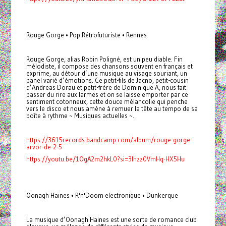
Rouge Gorge • Pop Rétrofuturiste • Rennes
Rouge Gorge, alias Robin Poligné, est un peu diable. Fin
mélodiste, il compose des chansons souvent en français et
exprime, au détour d’une musique au visage souriant, un
panel varié d’émotions. Ce petit-fils de Jacno, petit-cousin
d’Andreas Dorau et petit-frère de Dominique A, nous fait
passer du rire aux larmes et on se laisse emporter par ce
sentiment cotonneux, cette douce mélancolie qui penche
vers le disco et nous amène à remuer la tête au tempo de sa
boîte à rythme ~ Musiques actuelles ~.
https://3615records.bandcamp.com/album/rouge-gorge-
arvor-de-2-5
https://youtu.be/1OgA2m2hkL0?si=3lhzz0VmHq-HX5Hu
Oonagh Haines • R'n'Doom electronique • Dunkerque
La musique d’Oonagh Haines est une sorte de romance club