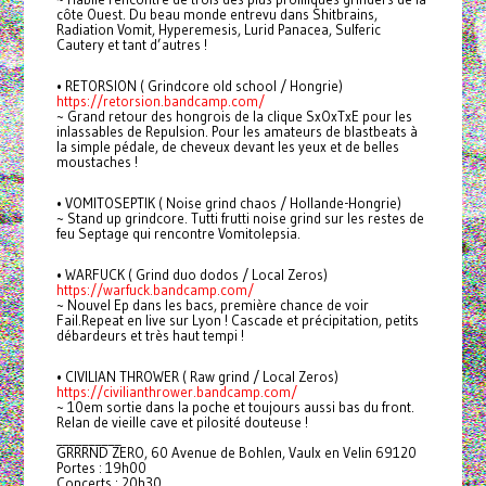
côte Ouest. Du beau monde entrevu dans Shitbrains,
Radiation Vomit, Hyperemesis, Lurid Panacea, Sulferic
Cautery et tant d’autres !
• RETORSION ( Grindcore old school / Hongrie)
https://retorsion.bandcamp.com/
~ Grand retour des hongrois de la clique SxOxTxE pour les
inlassables de Repulsion. Pour les amateurs de blastbeats à
la simple pédale, de cheveux devant les yeux et de belles
moustaches !
• VOMITOSEPTIK ( Noise grind chaos / Hollande-Hongrie)
~ Stand up grindcore. Tutti frutti noise grind sur les restes de
feu Septage qui rencontre Vomitolepsia.
• WARFUCK ( Grind duo dodos / Local Zeros)
https://warfuck.bandcamp.com/
~ Nouvel Ep dans les bacs, première chance de voir
Fail.Repeat en live sur Lyon ! Cascade et précipitation, petits
débardeurs et très haut tempi !
• CIVILIAN THROWER ( Raw grind / Local Zeros)
https://civilianthrower.bandcamp.com/
~ 10em sortie dans la poche et toujours aussi bas du front.
Relan de vieille cave et pilosité douteuse !
__________
GRRRND ZERO, 60 Avenue de Bohlen, Vaulx en Velin 69120
Portes : 19h00
Concerts : 20h30