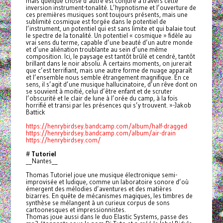
mais quelque chose d’autre est conjuré à travers cette
inversion instrument-tonalité. L’hypnotisme et l’ouverture de
ces premières musiques sont toujours présents, mais une
sublimité cosmique est forgée dans le potentiel de
l’instrument, un potentiel qui est sans limite et qui balaie tout
le spectre de la tonalité. Un potentiel « cosmique » fidèle au
vrai sens du terme, capable d’une beauté d’un autre monde
et d’une aliénation troublante au sein d’une même
composition. Ici, le paysage est tantôt brûlé et cendré, tantôt
brillant dans le noir absolu. À certains moments, on jurerait
que c’est terrifiant, mais une autre forme de nuage apparaît
et l’ensemble nous semble étrangement magnifique. En ce
sens, il s’agit d’une musique hallucinatoire, d’un rêve dont on
se souvient à moitié, celui d’être enfant et de scruter
l’obscurité et le clair de lune à l’orée du camp, à la fois
horrifié et transi par les présences qui s’y trouvent. »-Jakob
Battick
https://henrybirdsey.bandcamp.com/album/half-dragged
https://henrybirdsey.bandcamp.com/album/air-drain
https://henrybirdsey.com/
#
Tutoriel
__Nantes__
Thomas Tutoriel joue une musique électronique semi-
improvisée et ludique, comme un laboratoire sonore d’où
émergent des mélodies d’aventures et des matières
bizarres. En quête de mécanismes magiques, les timbres de
synthèse se mélangent à un curieux corpus de sons
cartoonesques et impressionnistes.
Thomas joue aussi dans le duo Elastic Systems, passe des