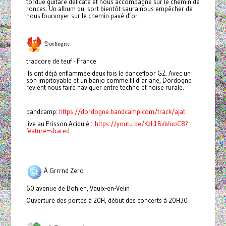
tordue guitare délicate et nous accompagne sur le chemin de
ronces. Un album qui sort bientôt saura nous empêcher de
nous fourvoyer sur le chemin pavé d’or.
𝔇𝔬𝔯𝔡𝔬𝔤𝔫𝔢
tradcore de teuf - France
Ils ont déjà enflammée deux fois le dancefloor GZ. Avec un
son impitoyable et un banjo comme fil d’ariane, Dordogne
revient nous faire naviguer entre techno et noise rurale.
bandcamp:
https://dordogne.bandcamp.com/track/ajat
live au Frisson Acidulé :
https://youtu.be/KzL1BvWnoC8?
feature=shared
À Grrrnd Zero
60 avenue de Bohlen, Vaulx-en-Velin
Ouverture des portes à 20H, début des concerts à 20H30