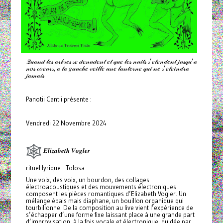
𝒬𝓊𝒶𝓃𝒹 𝓁𝑒𝓈 𝒶𝓇𝒷𝓇𝑒𝓈 𝓈𝑒 𝒹𝑒𝓃𝓊𝒹𝑒𝓃𝓉 𝑒𝓉 𝓆𝓊𝑒 𝓁𝑒𝓈 𝓃𝓊𝒾𝓉𝓈 𝓈’𝑒𝓉𝑒𝓃𝒹𝑒𝓃𝓉 𝒿𝓊𝓈𝓆𝓊’𝒶
𝓃𝑜𝓈 𝒸𝑜𝑒𝓊𝓇𝓈, 𝒶 𝓉𝒶 𝑔𝒶𝓊𝒸𝒽𝑒 𝓋𝑒𝒾𝓁𝓁𝑒 𝓊𝓃𝑒 𝓁𝒶𝓃𝓉𝑒𝓇𝓃𝑒 𝓆𝓊𝒾 𝓃𝑒 𝓈’𝑒𝓉𝑒𝒾𝓃𝒹𝓇𝒶
𝒿𝒶𝓂𝒶𝒾𝓈
Panotii Cantii présente :
Vendredi 22 Novembre 2024
𝑬𝒍𝒊𝒛𝒂𝒃𝒆𝒕𝒉 𝑽𝒐𝒈𝒍𝒆𝒓
rituel lyrique - Tolosa
Une voix, des voix, un bourdon, des collages
électroacoustiques et des mouvements électroniques
composent les pièces romantiques d’Elizabeth Vogler. Un
mélange épais mais diaphane, un bouillon organique qui
tourbillonne. De la composition au live vient l’expérience de
s’échapper d’une forme fixe laissant place à une grande part
d’improvisation, à la fois vocale et électronique, guidée par