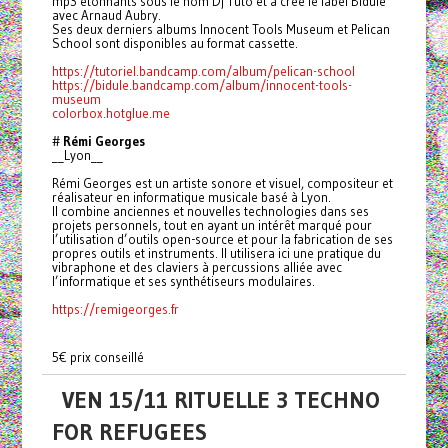
mp3 étonnants sous le nom Dj Tuto et a créé le label Bidule
avec Arnaud Aubry.
Ses deux derniers albums Innocent Tools Museum et Pelican
School sont disponibles au format cassette.
https://tutoriel.bandcamp.com/album/pelican-school
https://bidule.bandcamp.com/album/innocent-tools-
museum
colorbox.hotglue.me
#
Rémi Georges
__Lyon__
Rémi Georges est un artiste sonore et visuel, compositeur et
réalisateur en informatique musicale basé à Lyon.
Il combine anciennes et nouvelles technologies dans ses
projets personnels, tout en ayant un intérêt marqué pour
l’utilisation d’outils open-source et pour la fabrication de ses
propres outils et instruments. Il utilisera ici une pratique du
vibraphone et des claviers à percussions alliée avec
l’informatique et ses synthétiseurs modulaires.
https://remigeorges.fr
5€ prix conseillé
VEN 15/11 RITUELLE 3 TECHNO
FOR REFUGEES