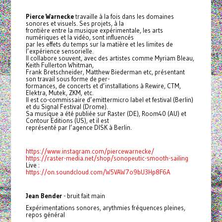
Pierce Warnecke
travaille à la fois dans les domaines
sonores et visuels. Ses projets, à la
frontière entre la musique expérimentale, les arts
numériques et la vidéo, sont influencés
par les effets du temps sur la matière et les limites de
l’expérience sensorielle.
Il collabore souvent, avec des artistes comme Myriam Bleau,
Keith Fullerton Whitman,
Frank Bretschneider, Matthew Biederman etc, présentant
son travail sous forme de per-
formances, de concerts et d’installations à Rewire, CTM,
Elektra, Mutek, ZKM, etc.
Il est co-commissaire d’emittermicro label et festival (Berlin)
et du Signal Festival (Drome).
Sa musique a été publiée sur Raster (DE), Room40 (AU) et
Contour Editions (US), et il est
représenté par l’agence DISK à Berlin.
https://www.instagram.com/piercewarnecke/
https://raster-media.net/shop/sonopeutic-smooth-sailing
Live :
https://on.soundcloud.com/W5VAW7o9bU3Hp8F6A
Jean Bender
- bruit fait main
Expérimentations sonores, arythmies fréquences pleines,
repos général