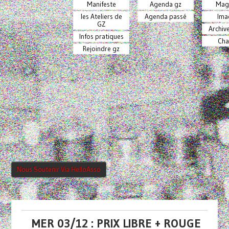
Manifeste
Agenda gz
Mag
les Ateliers de
Agenda passé
Ima
GZ
Archiv
Infos pratiques
Cha
Rejoindre gz
Nous Soutenir Via HelloAsso
MER 03/12 : PRIX LIBRE + ROUGE