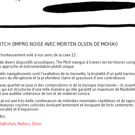
ITCH (IMPRO NOISE AVEC MORTEN OLSEN DE MOHA!)
 honteusement volé à nos amis de la cave 12 :
 de divers dispositifs acoustiques, The Pitch navigue à travers les territoires soni
e approche et instrumentation plutôt unique.
tils navigationnels sont l’exaltation de la clarinette, la brutalité d’un petit harm
eurs du vibraphone et la profondeur claire et spacieuse d’une contrebasse.
au quartet ne joue ni des compositions ni de la musique improvisée – ils jouent
qui est structurée d’une telle manière qu’elle garantit un maximum de flexibilité
t une audible cohérence de ton et de matériel sonore.
tat est une très belle combinaison de mélodies minimales-répétitives et de tapis
tueuses couches colorées évoluant lentement et évoquant de forts sentiments
oralité et d’expansion.
fos :
Baltschun
,
Nutters
,
Olsen