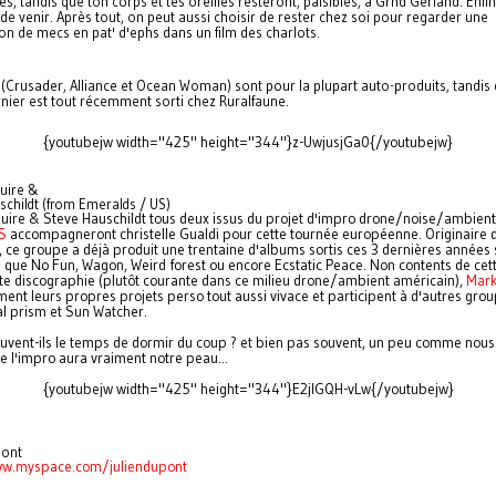
s, tandis que ton corps et tes oreilles resteront, paisibles, à Grnd Gerland. Enfin 
de venir. Après tout, on peut aussi choisir de rester chez soi pour regarder une
ion de mecs en pat' d'ephs dans un film des charlots.
(Crusader, Alliance et Ocean Woman) sont pour la plupart auto-produits, tandis 
rnier est tout récemment sorti chez Ruralfaune.
{youtubejw width="425" height="344"}z-UwjusjGa0{/youtubejw}
uire &
schildt (from Emeralds / US)
ire & Steve Hauschildt tous deux issus du projet d'impro drone/noise/ambient
S
accompagneront christelle Gualdi pour cette tournée européenne. Originaire 
, ce groupe a déjà produit une trentaine d'albums sortis ces 3 dernières années 
ls que No Fun, Wagon, Weird forest ou encore Ecstatic Peace. Non contents de cet
te discographie (plutôt courante dans ce milieu drone/ambient américain),
Mar
ent leurs propres projets perso tout aussi vivace et participent à d'autres grou
l prism et Sun Watcher.
uvent-ils le temps de dormir du coup ? et bien pas souvent, un peu comme nous e
e l'impro aura vraiment notre peau...
{youtubejw width="425" height="344"}E2jlGQH-vLw{/youtubejw}
pont
ww.myspace.com/juliendupont