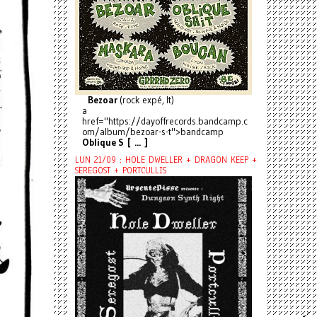
Bezoar
(rock expé, It)
a
href="https://dayoffrecords.bandcamp.c
om/album/bezoar-s-t">bandcamp
Oblique S [ ... ]
LUN 21/09 : HOLE DWELLER + DRAGON KEEP +
SEREGOST + PORTCULLIS