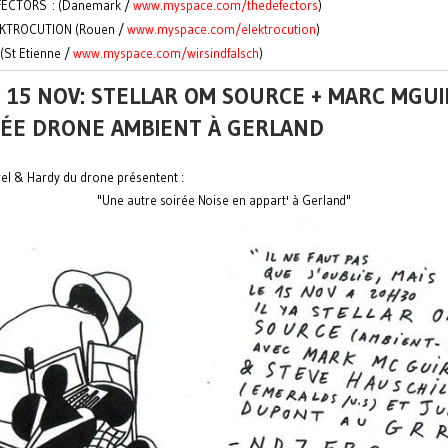
FECTORS : (Danemark /
www.myspace.com/thedefectors
)
EKTROCUTION (Rouen /
www.myspace.com/elektrocution
)
(St Etienne /
www.myspace.com/wirsindfalsch
)
 15 NOV: STELLAR OM SOURCE + MARC MGUI
RÉE DRONE AMBIENT À GERLAND
el & Hardy du drone présentent :
"Une autre soirée Noise en appart' à Gerland"