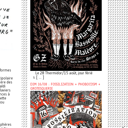
 formes
Le 28 Thermidor/15 août, jour férié
s [ ... ]
tipolaire
père des
DIM 16/08 : FOSSILIZATION + PHOBOCOSM +
aldi
GROTESQUERIE
laviers
nces à
ette
 ou
sphères