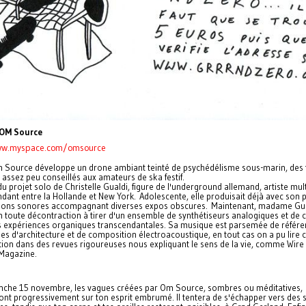
 OM Source
ww.myspace.com/omsource
m Source développe un drone ambiant teinté de psychédélisme sous-marin, des
 assez peu conseillés aux amateurs de ska festif.
t du projet solo de Christelle Gualdi, figure de l'underground allemand, artiste mul
ant entre la Hollande et New York. Adolescente, elle produisait déjà avec son 
ations sonores accompagnant diverses expos obscures. Maintenant, madame Gu
n toute décontraction à tirer d'un ensemble de synthétiseurs analogiques et de c
s expériences organiques transcendantales. Sa musique est parsemée de référe
es d'architecture et de composition électroacoustique, en tout cas on a pu lire c
tion dans des revues rigoureuses nous expliquant le sens de la vie, comme Wire
Magazine.
nche 15 novembre, les vagues créées par Om Source, sombres ou méditatives,
ont progressivement sur ton esprit embrumé. Il tentera de s'échapper vers des 