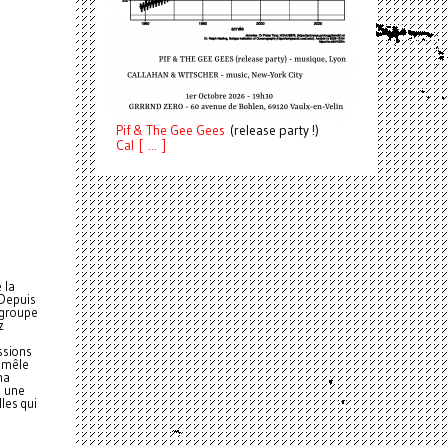
Pif
& The Gee Gees
(release party !)
C
a
l [ ... ]
 la
 Depuis
 groupe
z
ssions
l mêle
na
s une
lles qui