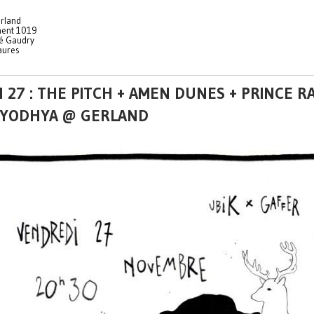
rland
ent 1019
é Gaudry
aures
 27 : THE PITCH + AMEN DUNES + PRINCE R
AYODHYA @ GERLAND