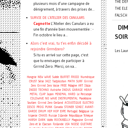
THE DE
plusieurs mois d’une campagne de
THE EL
dénigrement, à travers des prises de...
FALSCH 
SURVIE DE L'ATELIER DES CANULARS
Cagnotte
L’Atelier des Canulars a eu
DIM
une fin d'année bien mouvementée : -
Fin octobre le lieu a...
SOI
Alors c'est vrai, tu t'es enfin décidé à
rejoindre Grrrndzero?
Les Laur
Si tu es arrivé sur cette page, c'est
que tu envisages de participer à
Grrrnd Zero. Merci, on va...
Hongrie
NEW WAVE
Suède
BUFFET FROID
Numérique
CRUST
Série
JAZZ
Tadjikistan
MATH
SURF
Grrrnd
Zero
Grrrnd Zero Vaise
FREE
Pologne
ART
Ibiza
INDIE
TECHNO
Autriche
INDUS
GARAGE
HEAVY
METAL
CLAP
Japon
MINIMAL
HARD
Le Periscope
COLDWAVE
NO WAVE
INSTRUMENTAL
Macédoine
Soutien
Grrrnd Zero Gerland
ACOUSTIQUE
ELECTRO
DISCO
PROG
PUNK
Canada
STONER
SONIC
AVANT-
GARDE
DRUM
HIP HOP
EXPE
Portugal
Belgique
La
triperie
CHAOS
Russie
Islande
République Tchèque
HARSH
DARK
Vidéo
ROCKABILLY
Magazine
Grrrnd
Zero et le Clacson
Finlande
USA
NOISE
GUITARE