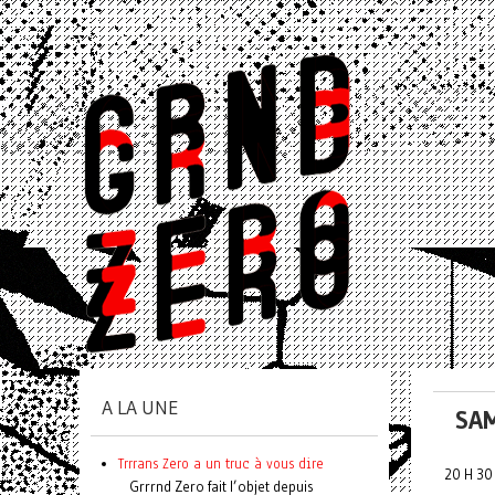
A LA UNE
SAM
Trrrans Zero a un truc à vous dire
20 H 30
Grrrnd Zero fait l’objet depuis