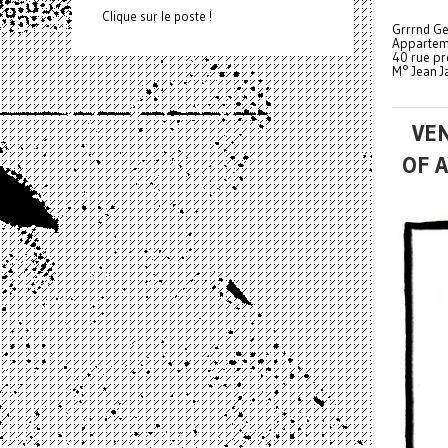
Clique sur le poste !
Grrrnd Ge
Appartem
40 rue pr
M° Jean J
VEN
OF 