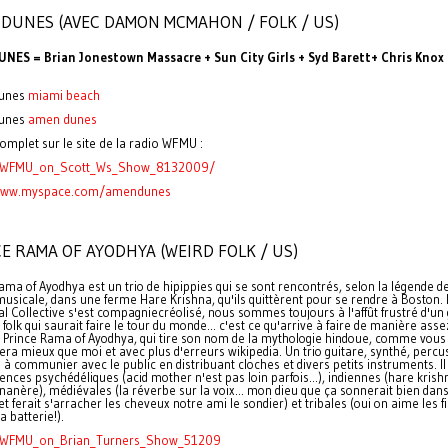
DUNES (AVEC DAMON MCMAHON / FOLK / US)
NES = Brian Jonestown Massacre + Sun City Girls + Syd Barett+ Chris Knox
unes
miami beach
unes
amen dunes
complet sur le site de la radio WFMU :
t_WFMU_on_Scott_Ws_Show_8132009/
/www.myspace.com/amendunes
E RAMA OF AYODHYA (WEIRD FOLK / US)
ama of Ayodhya est un trio de hipippies qui se sont rencontrés, selon la légende de
usicale, dans une ferme Hare Krishna, qu'ils quittèrent pour se rendre à Boston.
l Collective s'est compagniecréolisé, nous sommes toujours à l'affût frustré d'un
 folk qui saurait faire le tour du monde... c'est ce qu'arrive à faire de manière asse
e Prince Rama of Ayodhya, qui tire son nom de la mythologie hindoue, comme vous
uera mieux que moi et avec plus d'erreurs wikipedia. Un trio guitare, synthé, percu
 à communier avec le public en distribuant cloches et divers petits instruments. I
uences psychédéliques (acid mother n'est pas loin parfois...), indiennes (hare krish
anère), médiévales (la réverbe sur la voix... mon dieu que ça sonnerait bien dan
 et ferait s'arracher les cheveux notre ami le sondier) et tribales (oui on aime les fi
a batterie!).
t_WFMU_on_Brian_Turners_Show_51209