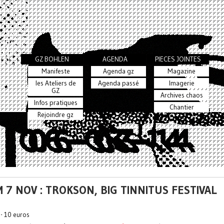
GZ BOHLEN
AGENDA
PIECES JOINTES
Manifeste
Agenda gz
Magazine
les Ateliers de
Agenda passé
Imagerie
GZ
Archives chaos
Infos pratiques
Chantier
Rejoindre gz
 7 NOV : TROKSON, BIG TINNITUS FESTIVAL
 - 10 euros