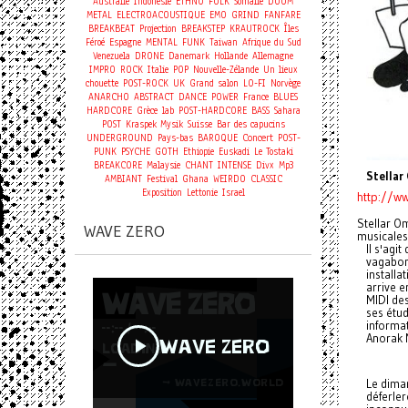
Australie
Indonésie
ETHNO
FOLK
Somalie
DOOM
METAL
ELECTROACOUSTIQUE
EMO
GRIND
FANFARE
BREAKBEAT
Projection
BREAKSTEP
KRAUTROCK
Îles
Féroé
Espagne
MENTAL
FUNK
Taiwan
Afrique du Sud
Venezuela
DRONE
Danemark
Hollande
Allemagne
IMPRO
ROCK
Italie
POP
Nouvelle-Zélande
Un lieux
chouette
POST-ROCK
UK
Grand salon
LO-FI
Norvège
ANARCHO
ABSTRACT
DANCE
POWER
France
BLUES
HARDCORE
Grèce
lab
POST-HARDCORE
BASS
Sahara
POST
Kraspek Mysik
Suisse
Bar des capucins
Concert
UNDERGROUND
Pays-bas
BAROQUE
POST-
PUNK
PSYCHE
GOTH
Ethiopie
Euskadi
Le Tostaki
BREAKCORE
Malaysie
CHANT
INTENSE
Divx
Mp3
Stellar
AMBIANT
Festival
Ghana
WEIRDO
CLASSIC
Exposition
Lettonie
Israel
http://w
Stellar O
WAVE ZERO
musicales
Il s'agi
vagabond
install
arrive e
MIDI de
ses étud
informa
Anorak 
Le dima
déferler