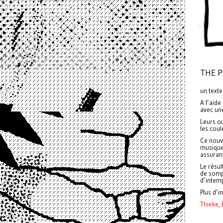
THE P
un texte
A l’aide
avec un
Leurs ou
les coul
Ce nouve
musique 
assuran
Le résul
de somp
d’intemp
Plus d’in
Thieke
,