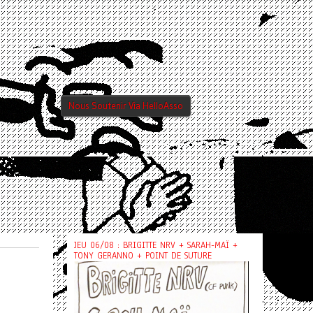
Nous Soutenir Via HelloAsso
JEU 06/08 : BRIGITTE NRV + SARAH-MAÏ +
TONY GERANNO + POINT DE SUTURE