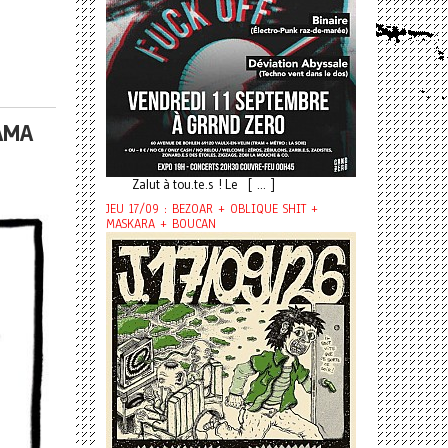
AMA
Zalut à tou.te.s ! Le [ ... ]
JEU 17/09 : BEZOAR + OBLIQUE SHIT +
MASKARA + BOUCAN