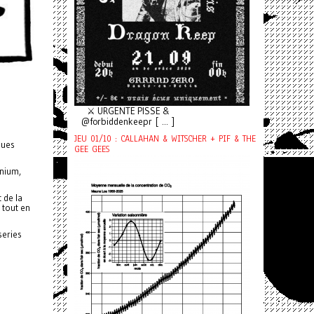
⚔️ URGENTE PISSE &
@forbiddenkeepr [ ... ]
JEU 01/10 : CALLAHAN & WITSCHER + PIF & THE
ques
GEE GEES
onium,
 de la
 tout en
series