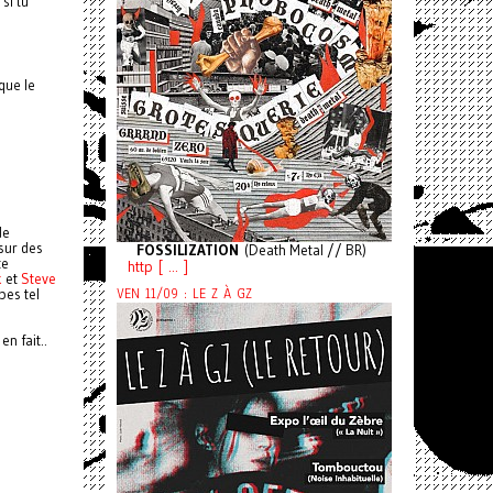
si tu
que le
de
sur des
FOSSILIZATION
(Death Metal // BR)
te
http [ ... ]
k
et
Steve
VEN 11/09 : LE Z À GZ
pes tel
n fait..