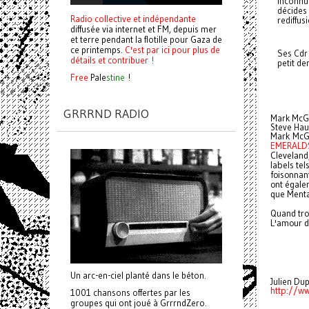
inconnue
décides 
Radio collective et indépendante
rediffus
diffusée via internet et FM, depuis mer
et terre pendant la flotille pour Gaza de
ce printemps.
C'est par ici pour plus de
Ses Cdr 
détails et contribuer !
petit de
Free
Pale
stine
!
GRRRND RADIO
Mark McG
Steve Hau
Mark McGu
EMERALD
Cleveland
labels te
foisonnan
ont égalem
que Menta
Quand tro
L'amour d
Un arc-en-ciel planté dans le béton.
Julien Du
http://w
1001 chansons offertes par les
groupes qui ont joué à GrrrndZero.