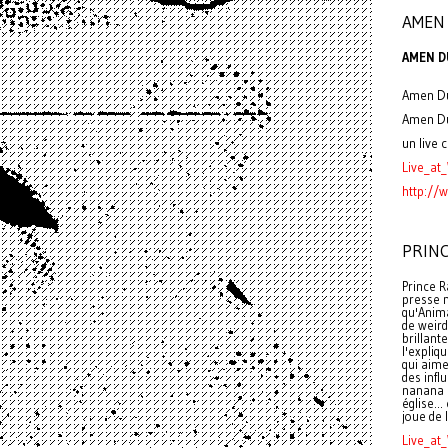
AMEN 
AMEN DU
Amen D
Amen D
un live 
Live_a
http:/
PRINC
Prince R
presse m
qu'Anima
de weird
brillant
l'expliq
qui aime
des infl
nanana n
église...
joue de l
Live_a