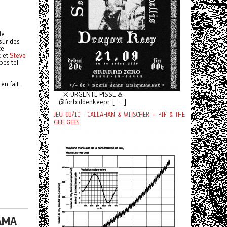
de
sur des
te
k
et
Steve
pes tel
n fait..
⚔️ URGENTE PISSE &
@forbiddenkeepr [ ... ]
JEU 01/10 : CALLAHAN & WITSCHER + PIF & THE
GEE GEES
AMA