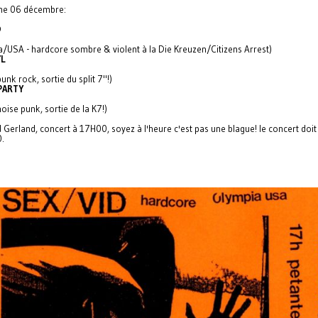
he 06 décembre:
D
a/USA - hardcore sombre & violent à la Die Kreuzen/Citizens Arrest)
L
punk rock, sortie du split 7"!)
PARTY
noise punk, sortie de la K7!)
Gerland, concert à 17H00, soyez à l'heure c'est pas une blague! le concert doit ê
.