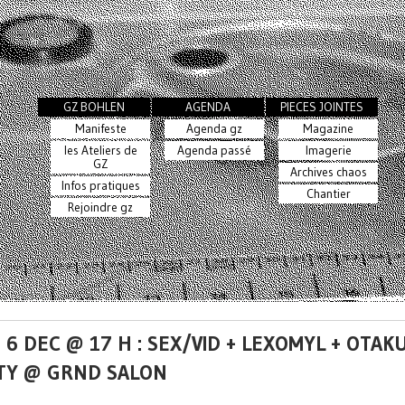
GZ BOHLEN
AGENDA
PIECES JOINTES
Manifeste
Agenda gz
Magazine
les Ateliers de
Agenda passé
Imagerie
GZ
Archives chaos
Infos pratiques
Chantier
Rejoindre gz
 6 DEC @ 17 H : SEX/VID + LEXOMYL + OTAK
TY @ GRND SALON