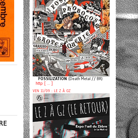
FOSSILIZATION
(Death Metal // BR)
http [ ... ]
VEN 11/09 : LE Z À GZ
RE