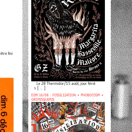
tre fini
Le 28 Thermidor/15 août, jour férié
s [ ... ]
DIM 16/08 : FOSSILIZATION + PHOBOCOSM +
GROTESQUERIE