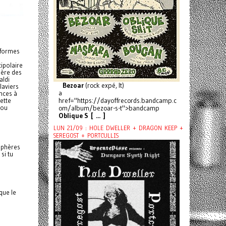
 formes
tipolaire
père des
aldi
Bezoar
(rock expé, It)
laviers
a
nces à
ette
href="https://dayoffrecords.bandcamp.c
 ou
om/album/bezoar-s-t">bandcamp
Oblique S [ ... ]
LUN 21/09 : HOLE DWELLER + DRAGON KEEP +
SEREGOST + PORTCULLIS
sphères
si tu
que le