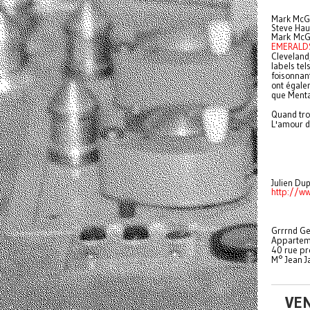
Mark McG
Steve Hau
Mark McGu
EMERALD
Cleveland
labels te
foisonnan
ont égalem
que Menta
Quand tro
L'amour d
Julien Du
http://w
Grrrnd Ge
Appartem
40 rue pr
M° Jean J
VEN