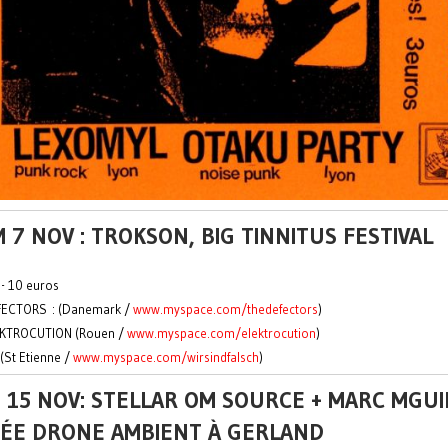
 7 NOV : TROKSON, BIG TINNITUS FESTIVAL
 - 10 euros
FECTORS : (Danemark /
www.myspace.com/thedefectors
)
EKTROCUTION (Rouen /
www.myspace.com/elektrocution
)
(St Etienne /
www.myspace.com/wirsindfalsch
)
 15 NOV: STELLAR OM SOURCE + MARC MGUI
RÉE DRONE AMBIENT À GERLAND