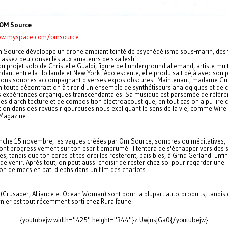
 OM Source
ww.myspace.com/omsource
m Source développe un drone ambiant teinté de psychédélisme sous-marin, des
 assez peu conseillés aux amateurs de ska festif.
t du projet solo de Christelle Gualdi, figure de l'underground allemand, artiste mul
ant entre la Hollande et New York. Adolescente, elle produisait déjà avec son 
ations sonores accompagnant diverses expos obscures. Maintenant, madame Gu
n toute décontraction à tirer d'un ensemble de synthétiseurs analogiques et de c
s expériences organiques transcendantales. Sa musique est parsemée de référe
es d'architecture et de composition électroacoustique, en tout cas on a pu lire c
tion dans des revues rigoureuses nous expliquant le sens de la vie, comme Wire
Magazine.
nche 15 novembre, les vagues créées par Om Source, sombres ou méditatives,
ont progressivement sur ton esprit embrumé. Il tentera de s'échapper vers des 
s, tandis que ton corps et tes oreilles resteront, paisibles, à Grnd Gerland. Enfin 
de venir. Après tout, on peut aussi choisir de rester chez soi pour regarder une
ion de mecs en pat' d'ephs dans un film des charlots.
(Crusader, Alliance et Ocean Woman) sont pour la plupart auto-produits, tandis 
rnier est tout récemment sorti chez Ruralfaune.
{youtubejw width="425" height="344"}z-UwjusjGa0{/youtubejw}