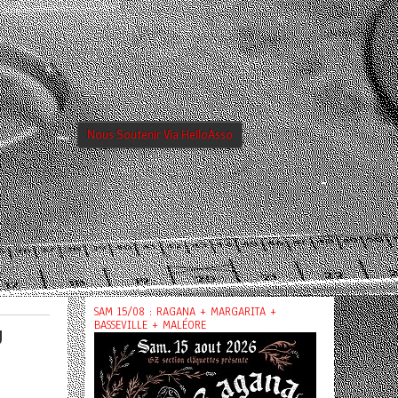
Nous Soutenir Via HelloAsso
SAM 15/08 : RAGANA + MARGARITA +
BASSEVILLE + MALÉORE
U