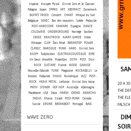
triperie
Kraspek Mysik
Grrrnd Zero et le Clacson
Pologne
Japon
IMPRO
ART
ABSTRACT
Danemark
Concert
BUFFET FROID
CHANT
Afrique du Sud
Belgique
SONIC
Bar des capucins
Suède
Malaysie
POST-HARDCORE
FANFARE
Espagne
DANCE
COLDWAVE
UNDERGROUND
Norvège
Soutien
INDIE
KRAUTROCK
AVANT-GARDE
Grèce
Ethiopie
CLAP
Îles Féroé
BREAKSTEP
POWER
CLASSIC
BAROQUE
PUNK
HARD
Grrrnd Zero
DOOM
Tadjikistan
ELECTROACOUSTIQUE
EXPE
Un lieux chouette
Projection
GOTH
POST
Divx
ROCK
GUITARE
France
NOISE
GARAGE
SAM
Nouvelle-Zélande
FUNK
Magazine
ROCKABILLY
Le
Tostaki
Hollande
CHAOS
Numérique
JAZZ
POST-
ROCK
HEAVY METAL
Lettonie
Grrrnd Zero Vaise
20 H 30
MATH
STONER
HIP HOP
Australie
Allemagne
THE DE
Macédoine
USA
Ibiza
HARSH
GRIND
ANARCHO
THE EL
INDUS
Ghana
Israel
POST-PUNK
Canada
Suisse
DRONE
BREAKBEAT
Portugal
BASS
FALSCH 
DIM
WAVE ZERO
SOI