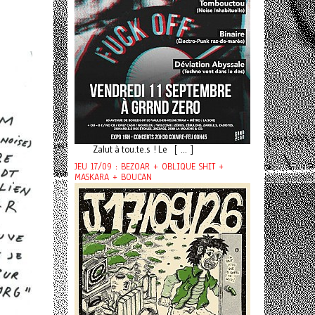
Zalut à tou.te.s ! Le [ ... ]
JEU 17/09 : BEZOAR + OBLIQUE SHIT +
MASKARA + BOUCAN