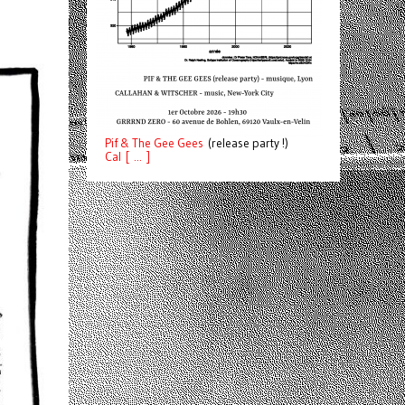
Pif
& The Gee Gees
(release party !)
C
a
l [ ... ]