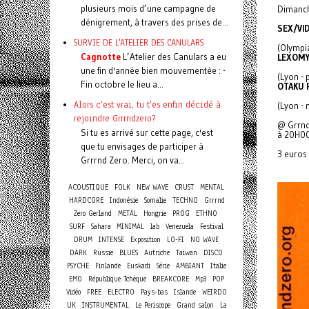
plusieurs mois d’une campagne de
Dimanc
dénigrement, à travers des prises de...
SEX/VI
SURVIE DE L'ATELIER DES CANULARS
(Olympi
Cagnotte
L’Atelier des Canulars a eu
LEXOMY
une fin d'année bien mouvementée : -
(Lyon - 
Fin octobre le lieu a...
OTAKU 
Alors c'est vrai, tu t'es enfin décidé à
(Lyon - 
rejoindre Grrrndzero?
@ Grrnd 
Si tu es arrivé sur cette page, c'est
à 20H00
que tu envisages de participer à
3 euros
Grrrnd Zero. Merci, on va...
ACOUSTIQUE
FOLK
NEW WAVE
CRUST
MENTAL
HARDCORE
Indonésie
Somalie
TECHNO
Grrrnd
Zero Gerland
METAL
Hongrie
PROG
ETHNO
SURF
Sahara
MINIMAL
lab
Venezuela
Festival
DRUM
INTENSE
Exposition
LO-FI
NO WAVE
DARK
Russie
BLUES
Autriche
Taiwan
DISCO
PSYCHE
Finlande
Euskadi
Série
AMBIANT
Italie
EMO
République Tchèque
BREAKCORE
Mp3
POP
Vidéo
FREE
ELECTRO
Pays-bas
Islande
WEIRDO
UK
INSTRUMENTAL
Le Periscope
Grand salon
La