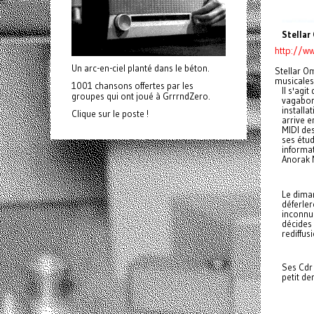
Stellar
http://w
Un arc-en-ciel planté dans le béton.
Stellar O
musicales
1001 chansons offertes par les
Il s'agi
groupes qui ont joué à GrrrndZero.
vagabond
install
Clique sur le poste !
arrive e
MIDI de
ses étud
informa
Anorak 
Le dima
déferler
inconnue
décides 
rediffus
Ses Cdr 
petit de