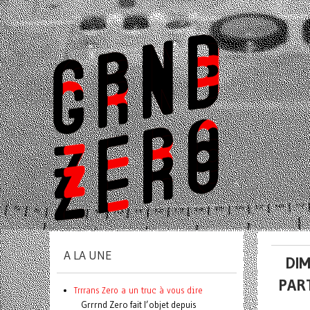
A LA UNE
DIM
PAR
Trrrans Zero a un truc à vous dire
Grrrnd Zero fait l’objet depuis