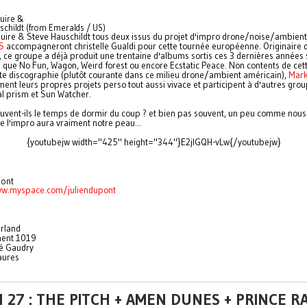
uire &
schildt (from Emeralds / US)
ire & Steve Hauschildt tous deux issus du projet d'impro drone/noise/ambient
S
accompagneront christelle Gualdi pour cette tournée européenne. Originaire 
, ce groupe a déjà produit une trentaine d'albums sortis ces 3 dernières années 
ls que No Fun, Wagon, Weird forest ou encore Ecstatic Peace. Non contents de cet
te discographie (plutôt courante dans ce milieu drone/ambient américain),
Mar
ent leurs propres projets perso tout aussi vivace et participent à d'autres grou
l prism et Sun Watcher.
uvent-ils le temps de dormir du coup ? et bien pas souvent, un peu comme nous e
e l'impro aura vraiment notre peau...
{youtubejw width="425" height="344"}E2jlGQH-vLw{/youtubejw}
pont
ww.myspace.com/juliendupont
rland
ent 1019
é Gaudry
aures
 27 : THE PITCH + AMEN DUNES + PRINCE R