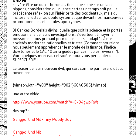
UND MIT
s’avère être un duo… bordelais (bien que signé sur un label
nippon), considération qui nuance certes un temps soit peu la
précédente réflexion sur l’infériorité des occidentaux, mais qui
incitera le lecteur au doute systématique devant nos manœuvres
promotionnelles et intitulés apocryphes.
3) Car ces Bordelais divins, quelle que soit la science et la portée
émotionnelle de leurs investigations, s’évertuent à noyer le
poisson en nous prenant pour des enfants inadaptés à nos
sociétés modernes rationnelles et tristes (Comment pourrions-
nous seulement appréhender le monde de la finance, l’indice
dow Jones et le CAC 40 ainsi guidés par ces hippies rêveurs ?).
Voici quelques morceaux et vidéos pour vous persuader de la
SUPERCHERIE !
Le teaser de leur nouveau dvd, qui sort comme par hasard début
novembre :
{vimeo width="400" height="302"}6846505{/vimeo}
une autre vidéo :
http://www.youtube.com/watch?
v=Ek94gwpIRWs
des mp3 :
Gangpol Und Mit - Tiny Woody Boy
Gangpol Und Mit -