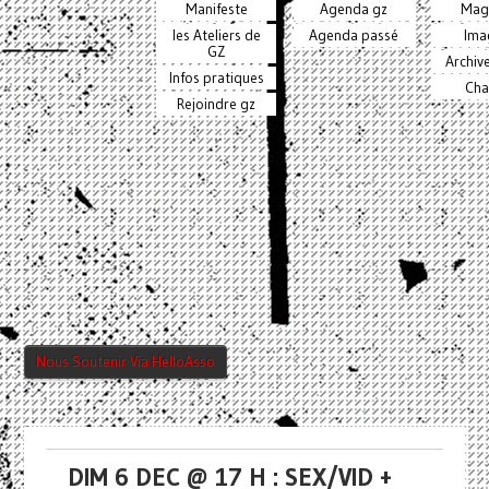
Manifeste
Agenda gz
Mag
les Ateliers de
Agenda passé
Ima
GZ
Archiv
Infos pratiques
Cha
Rejoindre gz
Nous Soutenir Via HelloAsso
DIM 6 DEC @ 17 H : SEX/VID +