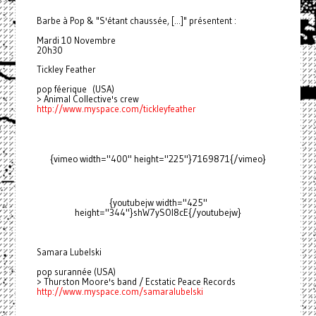
Barbe à Pop & "S'étant chaussée, [...]" présentent :
Mardi 10 Novembre
20h30
Tickley Feather
pop féerique (USA)
> Animal Collective's crew
http://www.myspace.com/
tickleyfeather
{vimeo width="400" height="225"}7169871{/vimeo}
{youtubejw width="425"
height="344"}shW7ySOl8cE{/youtubejw}
Samara Lubelski
pop surannée (USA)
> Thurston Moore's band / Ecstatic Peace Records
http://www.myspace.com/
samaralubelski