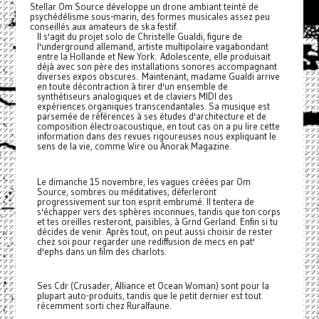
Stellar Om Source développe un drone ambiant teinté de
psychédélisme sous-marin, des formes musicales assez peu
conseillés aux amateurs de ska festif.
Il s'agit du projet solo de Christelle Gualdi, figure de
l'underground allemand, artiste multipolaire vagabondant
entre la Hollande et New York. Adolescente, elle produisait
déjà avec son père des installations sonores accompagnant
diverses expos obscures. Maintenant, madame Gualdi arrive
en toute décontraction à tirer d'un ensemble de
synthétiseurs analogiques et de claviers MIDI des
expériences organiques transcendantales. Sa musique est
parsemée de références à ses études d'architecture et de
composition électroacoustique, en tout cas on a pu lire cette
information dans des revues rigoureuses nous expliquant le
sens de la vie, comme Wire ou Anorak Magazine.
Le dimanche 15 novembre, les vagues créées par Om
Source, sombres ou méditatives, déferleront
progressivement sur ton esprit embrumé. Il tentera de
s'échapper vers des sphères inconnues, tandis que ton corps
et tes oreilles resteront, paisibles, à Grnd Gerland. Enfin si tu
décides de venir. Après tout, on peut aussi choisir de rester
chez soi pour regarder une rediffusion de mecs en pat'
d'ephs dans un film des charlots.
Ses Cdr (Crusader, Alliance et Ocean Woman) sont pour la
plupart auto-produits, tandis que le petit dernier est tout
récemment sorti chez Ruralfaune.