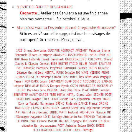
SURVIE DE L'ATELIER DES CANULARS
Cagnotte
L’Atelier des Canulars a eu une fin d'année
bien mouvementée : - Fin octobre le lieu a...
Alors c'est vrai, tu t'es enfin décidé à rejoindre Grrrndzero?
Si tu es arrivé sur cette page, c'est que tu envisages de
participer à Grrrnd Zero. Merci, on va...
JAZZ
Grrrnd Zero Vaise
GUITARE
ABSTRACT
AMBIANT
Malaysie
Ghana
Venezuela
Sahara
La triperie
ANARCHO
INSTRUMENTAL
METAL
EMO
HIP
HOP
Grèce
Hollande
Israel
Danemark
UNDERGROUND
COLDWAVE
Grrrnd
Concert
Zero et le Clacson
EXPE
BUFFET FROID
BLUES
POWER
FANFARE
Mp3
Indonésie
Macédoine
Projection
BAROQUE
Soutien
DRUM
Nouvelle-
Zélande
Grrrnd Zero
MENTAL
PUNK
Somalie
NO WAVE
WEIRDO
PROG
CHAOS
CRUST
Le Periscope
CHANT
POST-ROCK
Îles Féroé
Vidéo
Belgique
Taiwan
POP
DARK
Japon
BREAKBEAT
SURF
SONIC
ACOUSTIQUE
GARAGE
Lettonie
NEW WAVE
INDUS
Kraspek Mysik
GOTH
BREAKCORE
ROCKABILLY
ETHNO
Pays-bas
Série
MINIMAL
Australie
Italie
CLAP
DOOM
Euskadi
BREAKSTEP
AVANT-GARDE
FREE
HEAVY METAL
Grand salon
STONER
POST-
HARDCORE
Pologne
FOLK
FUNK
Russie
BASS
Exposition
Ethiopie
HARD
Divx
Le Tostaki
Numérique
GRIND
Finlande
DANCE
France
DRONE
HARDCORE
CLASSIC
KRAUTROCK
Canada
Suède
USA
République Tchèque
ART
Grrrnd Zero Gerland
INDIE
MATH
Festival
POST-PUNK
Hongrie
UK
Allemagne
Magazine
LO-FI
Norvège
Afrique du Sud
TECHNO
Tadjikistan
ELECTRO
Ibiza
Islande
PSYCHE
INTENSE
Espagne
lab
IMPRO
Un lieux
chouette
Bar des capucins
POST
Autriche
Suisse
ROCK
NOISE
ELECTROACOUSTIQUE
DISCO
HARSH
Portugal