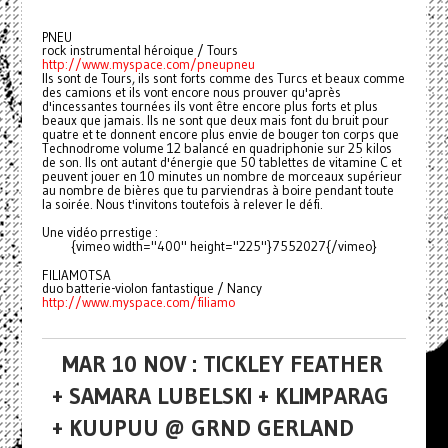
PNEU
rock instrumental héroique / Tours
http://www.myspace.com/pneupneu
Ils sont de Tours, ils sont forts comme des Turcs et beaux comme
des camions et ils vont encore nous prouver qu'après
d'incessantes tournées ils vont être encore plus forts et plus
beaux que jamais. Ils ne sont que deux mais font du bruit pour
quatre et te donnent encore plus envie de bouger ton corps que
Technodrome volume 12 balancé en quadriphonie sur 25 kilos
de son. Ils ont autant d'énergie que 50 tablettes de vitamine C et
peuvent jouer en 10 minutes un nombre de morceaux supérieur
au nombre de bières que tu parviendras à boire pendant toute
la soirée. Nous t'invitons toutefois à relever le défi.
Une vidéo prrestige :
{vimeo width="400" height="225"}7552027{/vimeo}
FILIAMOTSA
duo batterie-violon fantastique / Nancy
http://www.myspace.com/filiamo
MAR 10 NOV : TICKLEY FEATHER
+ SAMARA LUBELSKI + KLIMPARAG
+ KUUPUU @ GRND GERLAND