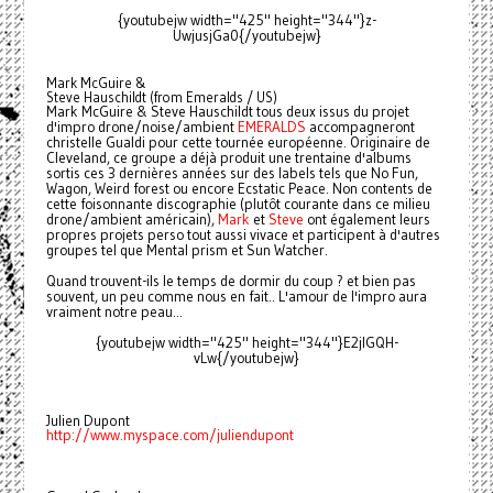
{youtubejw width="425" height="344"}z-
UwjusjGa0{/youtubejw}
Mark McGuire &
Steve Hauschildt (from Emeralds / US)
Mark McGuire & Steve Hauschildt tous deux issus du projet
d'impro drone/noise/ambient
EMERALDS
accompagneront
christelle Gualdi pour cette tournée européenne. Originaire de
Cleveland, ce groupe a déjà produit une trentaine d'albums
sortis ces 3 dernières années sur des labels tels que No Fun,
Wagon, Weird forest ou encore Ecstatic Peace. Non contents de
cette foisonnante discographie (plutôt courante dans ce milieu
drone/ambient américain),
Mark
et
Steve
ont également leurs
propres projets perso tout aussi vivace et participent à d'autres
groupes tel que Mental prism et Sun Watcher.
Quand trouvent-ils le temps de dormir du coup ? et bien pas
souvent, un peu comme nous en fait.. L'amour de l'impro aura
vraiment notre peau...
{youtubejw width="425" height="344"}E2jlGQH-
vLw{/youtubejw}
Julien Dupont
http://www.myspace.com/juliendupont