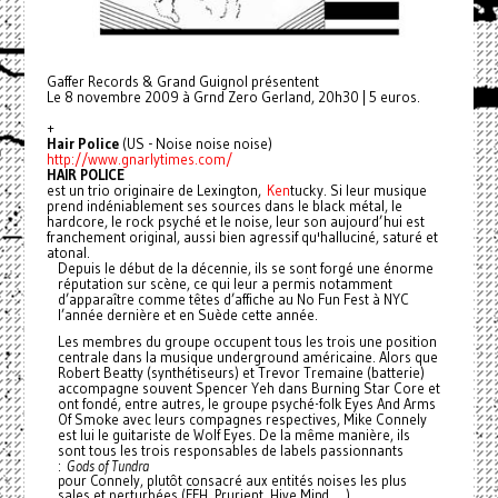
Gaffer Records & Grand Guignol présentent
Le 8 novembre 2009 à Grnd Zero Gerland, 20h30 | 5 euros.
+
Hair Police
(US - Noise noise noise)
http://www.gnarlytimes.com/
HAIR POLICE
est un trio originaire de Lexington,
Ken
tucky. Si leur musique
prend indéniablement ses sources dans le black métal, le
hardcore, le rock psyché et le noise, leur son aujourd’hui est
franchement original, aussi bien agressif qu'halluciné, saturé et
atonal.
Depuis le début de la décennie, ils se sont forgé une énorme
réputation sur scène, ce qui leur a permis notamment
d’apparaître
comme têtes d’affiche au No Fun Fest à NYC
l’année dernière et en Suède cette année.
Les membres du groupe occupent tous les trois une position
centrale dans la musique underground américaine. Alors que
Robert Beatty (synthétiseurs) et Trevor Tremaine (batterie)
accompagne souvent Spencer Yeh dans Burning Star Core et
ont fondé, entre autres, le groupe psyché-folk Eyes And Arms
Of Smoke avec leurs compagnes respectives, Mike Connely
est lui le guitariste de Wolf Eyes. De la même manière, ils
sont tous les trois responsables de labels passionnants
:
Gods of Tundra
pour Connely, plutôt consacré aux entités noises les plus
sales et perturbées (FFH, Prurient, Hive Mind, …),