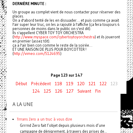
DERNIÈRE MINUTE :
Un groupe au complet vient de nous contacter pour réserver des
places.
On a d'abord tenté de les en dissuader… et puis comme ça avait
l'air super leur truc, on les a rajouté à l'affiche (ça fera toujours 4
personnes de moins dans le public on s'est dit).
Ils s'appellent CYBER TOY TOY ORCHESTRA
(
http://www.myspace.com/
cybertoytoyorchestra
) et ils joueront
en premier (assez tôt).
ça a l'air bien con comme le reste de la soirée…
ET UNE RAISON DE PLUS POUR BOYCOTTER !
(
http://vimeo.com/5124695
)
Page 123 sur 147
Début
Précédent
118
119
120
121
122
123
124
125
126
127
Suivant
Fin
A LA UNE
Trrrans Zero a un truc à vous dire
Grrrnd Zero fait l’objet depuis plusieurs mois d’une
campagne de dénigrement, à travers des prises de...