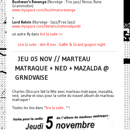
Bushman's Revenge
(Norvège - Trio jazz/ Noise, Rune
Grammofon)
www.myspace.com/
bushmansrevenge
+
Lord Kelvin
(Norvège - Jazz/Free Jazz)
www.myspace.com/
detabsoluttenullpunkt
un autre fly dans
lire la suite >>
Lire la suite : dim 8 nov : Gaffer & Grand guignol night
JEU 05 NOV // MARTEAU
MATRAQUE + NED + MAZALDA @
GRNDVAISE
Charles Obscure fait la fête avec marteau matraque, mazalda,
ned, aeuhw et vous pour la sortie du nouvel album de marteau
matraque !
Toutes les bio dans "
lire la suite...
" !