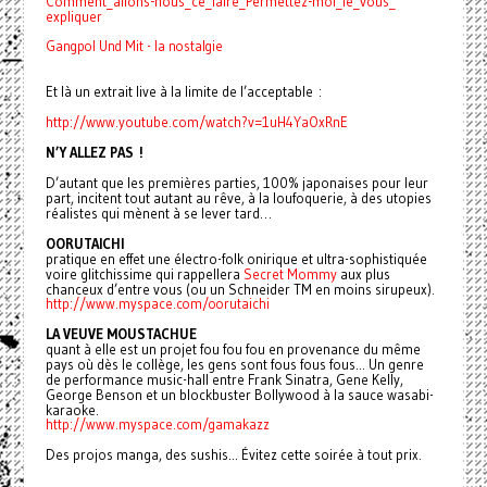
Comment_allons-nous_ce_faire_
Permettez-moi_le_vous_
expliquer
Gangpol Und Mit - la nostalgie
Et là un extrait live à la limite de l’acceptable :
http://www.youtube.com/watch?
v=1uH4YaOxRnE
N’Y ALLEZ PAS !
D’autant que les premières parties, 100% japonaises pour leur
part, incitent tout autant au rêve, à la loufoquerie, à des utopies
réalistes qui mènent à se lever tard…
OORUTAICHI
pratique en effet une électro-folk onirique et ultra-sophistiquée
voire glitchissime qui rappellera
Secret Mommy
aux plus
chanceux d’entre vous (ou un Schneider TM en moins sirupeux).
http://www.myspace.com/
oorutaichi
LA VEUVE MOUSTACHUE
quant à elle est un projet fou fou fou en provenance du même
pays où dès le collège, les gens sont fous fous fous... Un genre
de performance music-hall entre Frank Sinatra, Gene Kelly,
George Benson et un blockbuster Bollywood à la sauce wasabi-
karaoke.
http://www.myspace.com/
gamakazz
Des projos manga, des sushis... Évitez cette soirée à tout prix.