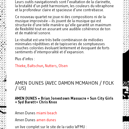
Leurs outils navigationnels sont l’exaltation de la clarinette,
la brutalité d’un petit harmonium, les couleurs du vibraphone
et la profondeur claire et spacieuse d’une contrebasse.
Ce nouveau quartet ne joue ni des compositions ni de la
musique improvisée – ils jouent de la musique qui est
structurée d’une telle manière qu’elle garantit un maximum
de flexibilité tout en assurant une audible cohérence de ton
et de matériel sonore.
Le résultat est une très belle combinaison de mélodies
minimales-répétitives et de tapisseries de somptueuses
couches colorées évoluant lentement et évoquant de forts
sentiments d’intemporalité et d’expansion.
Plus d’infos :
Thieke
,
Baltschun
,
Nutters
,
Olsen
AMEN DUNES (AVEC DAMON MCMAHON / FOLK
/ US)
AMEN DUNES = Brian Jonestown Massacre + Sun City Girls
+ Syd Barett+ Chris Knox
Amen Dunes
miami beach
Amen Dunes
amen dunes
un live complet sur le site de la radio WFMU :