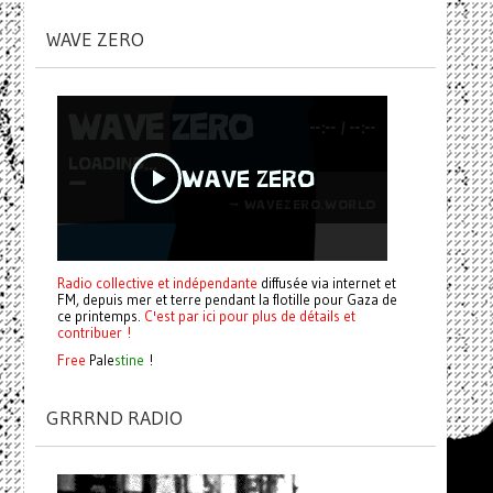
WAVE ZERO
Radio collective et indépendante
diffusée via internet et
FM, depuis mer et terre pendant la flotille pour Gaza de
ce printemps.
C'est par ici pour plus de détails et
contribuer !
Free
Pale
stine
!
GRRRND RADIO