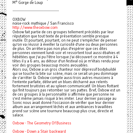
M° Gorge de Loup
---------------------------------------
OXBOW
noise-rock mythique / San Francisco
http://www.theoxbow.com
Oxbow fait partie de ces groupes tellement précédés par leur
réputation que tout texte de présentation semble presque
inutile. Et pourtant, pourtant, on ne peut s'empêcher de penser
qu'on va réussir à éveiller la curiosité d'une ou deux personnes
de plus. On arrêtera pas non plus d'espérer que ces dites
personnes viennent lundi soir et ressortent tout aussi ébahies et
hébétées que j'ai pu l'être lorsque j'ai découvert ce monstre à 4
têtes il y a 6 ans, au détour d'un festival où je m'étais rendu pour
voir des groupes beaucoup moins avouables.
Alors oui, Oxbow a un gros chanteur noir dépressif bodybuildé
qui se touche la bite sur scène, mais ce serait un peu dommage
de s'arrêter là. Oxbow compte aussi trois autres musiciens à
l'entente parfaite, délivrant un blues décharné aux relents
fortement bruitistes et au spleen communicatif. Un blues flottant
qui finit toujours pas retomber sur ses pattes. Bref, Oxbow est un
de ces groupes à la personnalité si affirmée que personne ne
s'est même jamais risqué à les imiter. Leur dernier passage au
Sonic nous avait donné l'occasion de vérifier que leur dernier
album aux arrangement léchés et aux ambiances travaillées
prend sur scène une tournure beaucoup plus crue, directe et
salace.
Oxbow - The Geometry Of Business
Oxbow - Down a Stair backward