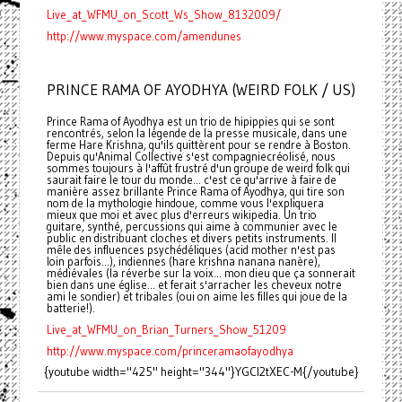
Live_at_WFMU_on_Scott_Ws_Show_8132009/
http://www.myspace.com/amendunes
PRINCE RAMA OF AYODHYA (WEIRD FOLK / US)
Prince Rama of Ayodhya est un trio de hipippies qui se sont
rencontrés, selon la légende de la presse musicale, dans une
ferme Hare Krishna, qu'ils quittèrent pour se rendre à Boston.
Depuis qu'Animal Collective s'est compagniecréolisé, nous
sommes toujours à l'affût frustré d'un groupe de weird folk qui
saurait faire le tour du monde... c'est ce qu'arrive à faire de
manière assez brillante Prince Rama of Ayodhya, qui tire son
nom de la mythologie hindoue, comme vous l'expliquera
mieux que moi et avec plus d'erreurs wikipedia. Un trio
guitare, synthé, percussions qui aime à communier avec le
public en distribuant cloches et divers petits instruments. Il
mêle des influences psychédéliques (acid mother n'est pas
loin parfois...), indiennes (hare krishna nanana nanère),
médiévales (la réverbe sur la voix... mon dieu que ça sonnerait
bien dans une église... et ferait s'arracher les cheveux notre
ami le sondier) et tribales (oui on aime les filles qui joue de la
batterie!).
Live_at_WFMU_on_Brian_Turners_Show_51209
http://www.myspace.com/princeramaofayodhya
{youtube width="425" height="344"}YGCl2tXEC-M{/youtube}