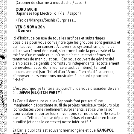
(Crooner de charme à moustache / Japon)
OORUTAICHI
(Japanese Pop Electro Foll(k)e ! / Japon)
+ Projos/Mangas/Sushis/
Surprises…
VEN 6 NOV à 20h
- 6 euros
Ici d’habitude on use de tous les artifices et subterfuges
possibles pour vous convaincre que les groupes sont géniaux et
qu’il faut venir au concert. À travers ce
systématisme, en plus
d’être sacrément énervant, s’exprime toute la perversité et la
misère d’un monde cruel où tout n’est que stratagèmes et
tentatives de manipulation… Car sous couvert de générosité
bien placée, de gentils promoteurs indépendants (et totalement
bénévoles... accordons leur cela tout de même), tentent
insidieusement (sur l’hôtel d’un “Amour” en réalité sournois)
d’imposer leurs émotions musicales à un public pourtant
“chéri”.
C’est pourquoi je tenterai aujourd’hui de vous dissuader de venir
à la
JAPAN (GLK)ITCH PARTY !
1) Car s’il demeure que les Japonais font preuve d’une
imagination débordante au fil de projets musicaux toujours plus
iconoclastes voire réellement surprenants, est-ce une raison
pour vouloir importer leurs Inventions sur notre sol ? Ne serait-il
pas plus “éthique” de se déplacer là-bas et constater en toute
humilité (et dans le contexte) notre infériorité ?
2) Car la publicité est souvent mensongère et que
GANGPOL