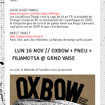
l'être !
GOOD GOOD THINGS
www.myspace.com/goodgoodthingss
Les GoodGood Things c'est la rage de LA en 79, la brutalité de
Orange County en 81, la méchanceté de Copenhague en 2000,
le n'importe quoi de cool et de gamin élevé aux Angry Samoans,
sauf qu'on est en 2009 et que c'est Annonay.
ABJECT OBJECT
http://abjectobject.free.fr
Paris, HxC avec des mélodies, ça fait peu de temps qu'ils jouent.
LUN 16 NOV // OXBOW + PNEU +
FILIAMOTSA @ GRND VAISE
Le cool, le détendu et l'austère vous proposent