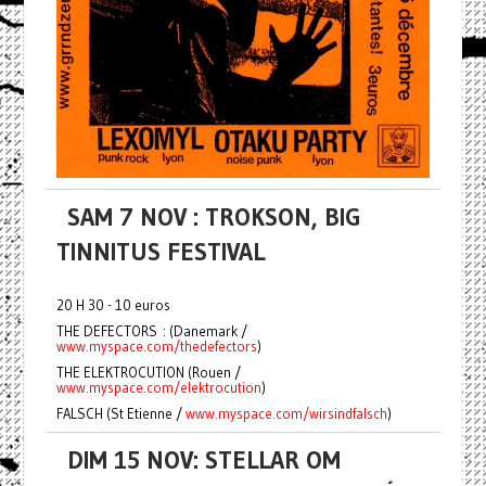
SAM 7 NOV : TROKSON, BIG
TINNITUS FESTIVAL
20 H 30 - 10 euros
THE DEFECTORS : (Danemark /
www.myspace.com/thedefectors
)
THE ELEKTROCUTION (Rouen /
www.myspace.com/elektrocution
)
FALSCH (St Etienne /
www.myspace.com/wirsindfalsch
)
DIM 15 NOV: STELLAR OM