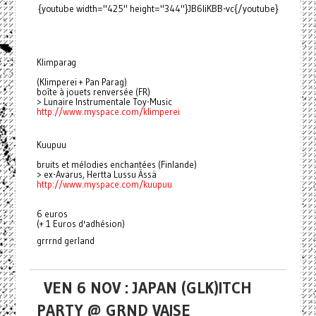
{youtube width="425" height="344"}JB6liKBB-vc{/youtube}
Klimparag
(Klimperei + Pan Parag)
boîte à jouets renversée (FR)
> Lunaire Instrumentale Toy-Music
http://www.myspace.com/
klimperei
Kuupuu
bruits et mélodies enchantées (Finlande)
> ex-Avarus, Hertta Lussu Ässä
http://www.myspace.com/kuupuu
6 euros
(+ 1 Euros d'adhésion)
grrrnd gerland
VEN 6 NOV : JAPAN (GLK)ITCH
PARTY @ GRND VAISE