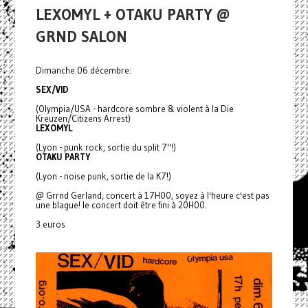
LEXOMYL + OTAKU PARTY @
GRND SALON
Dimanche 06 décembre:
SEX/VID
(Olympia/USA - hardcore sombre & violent à la Die
Kreuzen/Citizens Arrest)
LEXOMYL
(Lyon - punk rock, sortie du split 7"!)
OTAKU PARTY
(Lyon - noise punk, sortie de la K7!)
@ Grrnd Gerland, concert à 17H00, soyez à l'heure c'est pas
une blague! le concert doit être fini à 20H00.
3 euros