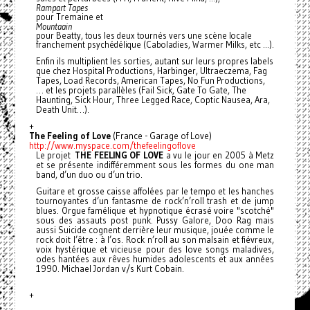
Rampart Tapes
pour Tremaine et
Mountaain
pour Beatty, tous les deux tournés vers une scène locale
franchement psychédélique (Caboladies, Warmer Milks, etc …).
Enfin ils multiplient les sorties, autant sur leurs propres labels
que chez Hospital Productions, Harbinger, Ultraeczema, Fag
Tapes, Load Records, American Tapes, No Fun Productions,
… et les projets parallèles (Fail Sick, Gate To Gate, The
Haunting, Sick Hour, Three Legged Race, Coptic Nausea, Ara,
Death Unit…).
+
The Feeling of Love
(France - Garage of Love)
http://www.myspace.com/
thefeelingoflove
Le projet
THE FEELING OF LOVE
a vu le jour en 2005 à Metz
et se présente indifféremment sous les formes du one man
band, d’un duo ou d’un trio.
Guitare et grosse caisse affolées par le tempo et les hanches
tournoyantes d’un fantasme de rock’n’roll trash et de jump
blues. Orgue famélique et hypnotique écrasé voire "scotché"
sous des assauts post punk. Pussy Galore, Doo Rag mais
aussi Suicide cognent derrière leur musique, jouée comme le
rock doit l’être : à l’os.
Rock n’roll au son malsain et fiévreux,
voix hystérique et vicieuse pour des love songs maladives,
odes hantées aux rêves humides adolescents et aux années
1990. Michael Jordan v/s Kurt Cobain.
+