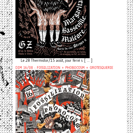
Le 28 Thermidor/15 août, jour férié s [ ... ]
DIM 16/08 : FOSSILIZATION + PHOBOCOSM + GROTESQUERIE