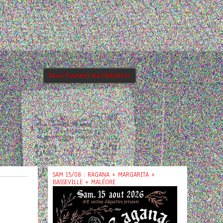
Nous Soutenir Via HelloAsso
SAM 15/08 : RAGANA + MARGARITA +
BASSEVILLE + MALÉORE