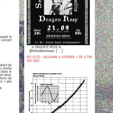
marqué le
e concert
⚔️ URGENTE PISSE &
@forbiddenkeepr [ ... ]
JEU 01/10 : CALLAHAN & WITSCHER + PIF & THE
GEE GEES
stoire du
rs, Darby
s dans le
on devil,
toire du
se » aka
e.