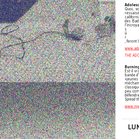
Adolesc
Quoi, v
ressaisi
californ
des Bad
l’incro
s
û
r
, feront
www.ado
THE ADO
Burning
Est-il v
bande d’
«jeunes 
méchamm
classiqu
peu comm
défendre
Spread th
www.my
LU