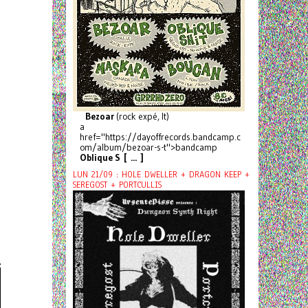
Bezoar
(rock expé, It)
a
href="https://dayoffrecords.bandcamp.c
om/album/bezoar-s-t">bandcamp
Oblique S [ ... ]
LUN 21/09 : HOLE DWELLER + DRAGON KEEP +
SEREGOST + PORTCULLIS