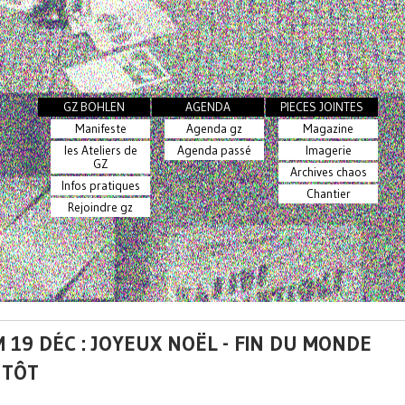
GZ BOHLEN
AGENDA
PIECES JOINTES
Manifeste
Agenda gz
Magazine
les Ateliers de
Agenda passé
Imagerie
GZ
Archives chaos
Infos pratiques
Chantier
Rejoindre gz
 19 DÉC : JOYEUX NOËL - FIN DU MONDE
NTÔT