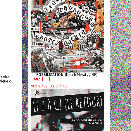
FOSSILIZATION
(Death Metal // BR)
s vies.
http [ ... ]
hnique ou
VEN 11/09 : LE Z À GZ