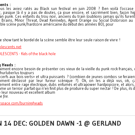
ents :
ous les aviez ratés au Black sun festival en juin 2008 ? Ben voilà l’occase
r, pasque là il y a pas de doutes, ça joue encore, et sacrément bien, façon h
ian punk. Ces enfants du trou noir, anciens du train (oublions jamais qu’ils furen
 Brains, Minor Threat, Dead Kennedys, Agent Orange ou Social Distorsion au
yable scène punk/hardcore américaine du début des années 80), pour
 le show tant le bordel de la scène semble être leur seule raison de vivre !
lescents.net
LESCENTS - Kids of the black hole
 Heads :
raiment encore besoin de présenter ces vieux de la vieille du punk rock français,
hurluberlus toujours
cerfs aux bois verts» et ultra puissants ? (combien de jeunes combos se feraie
ent déclassé par leur fureur scènique ?). Ok, on les a déjà vus, ok, ça
ement entre rage électrique, dubs enfumés et ultrapower hardpopcore, et alors,
e un terroir parfait qui n’en finit plus de produire du super nectar ! De plus, ils 
 leur nouveau et excellent album
e fire.
space.com/burningheads
N 14 DEC: GOLDEN DAWN -1 @ GERLAND