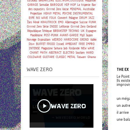
Euskadi
BREAKCORE
ELECTROACOUSTIQUE
Hollande
GARAGE
Somalie
BAROQUE
HIP HOP
La triperie
Bar
des capucins
Grrrnd Zero Vaise
MINIMAL
Australie
Projection
HEAVY METAL
PSYCHE
INSTRUMENTAL
Concert
EXPE
NO WAVE
FOLK
Pologne
DRUM
JAZZ
Îles Féroé
KRAUTROCK
EMO
Allemagne
Suisse
FUNK
Grrrnd Zero
Série
INDIE
Lettonie
Grrrnd Zero Gerland
République Tchèque
BREAKSTEP
TECHNO
UK
Espagne
Macédoine
POST-PUNK
AVANT-GARDE
Mp3
Japon
Norvège
Exposition
WEIRDO
HARDCORE
GRIND
Vidéo
Divx
BUFFET FROID
Israel
AMBIANT
FREE
IMPRO
INTENSE
Magazine
Sahara
lab
Finlande
NEW WAVE
CHANT
MATH
ABSTRACT
ELECTRO
Soutien
HARD
COLDWAVE
GUITARE
CLASSIC
METAL
Taiwan
Ghana
WAVE ZERO
THE EX
Le Point
Ils exis
improvis
un méga
un autre
il arriv
une bal