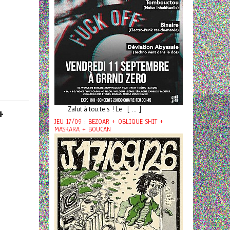
Zalut à tou.te.s ! Le [ ... ]
+
JEU 17/09 : BEZOAR + OBLIQUE SHIT +
MASKARA + BOUCAN