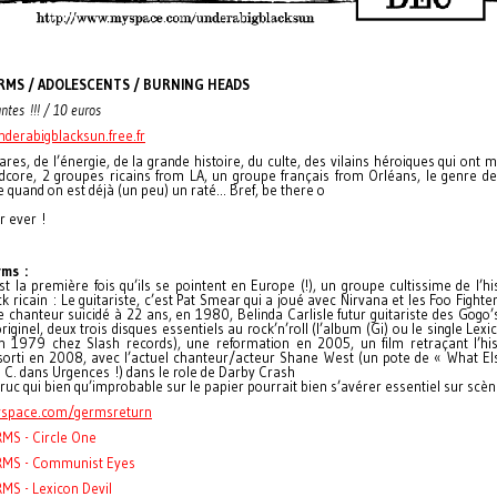
RMS / ADOLESCENTS / BURNING HEADS
ntes !!! / 10 euros
nderabigblacksun.free.fr
ares, de l’énergie, de la grande histoire, du culte, des vilains héroiques qui ont 
dcore, 2 groupes ricains from LA, un groupe français from Orléans, le genre d
e quand on est déjà (un peu) un raté... Bref, be there o
or ever !
ms :
st la première fois qu’ils se pointent en Europe (!), un groupe cultissime de l’hi
k ricain : Le guitariste, c’est Pat Smear qui a joué avec Nirvana et les Foo Fighte
e chanteur suicidé à 22 ans, en 1980, Belinda Carlisle futur guitariste des Gogo’
originel, deux trois disques essentiels au rock’n’roll (l’album (Gi) ou le single Lexic
en 1979 chez Slash records), une reformation en 2005, un film retraçant l’his
sorti en 2008, avec l’actuel chanteur/acteur Shane West (un pote de « What El
C. dans Urgences !) dans le role de Darby Crash
 truc qui bien qu’improbable sur le papier pourrait bien s’avérer essentiel sur scèn
space.com/germsreturn
MS - Circle One
MS - Communist Eyes
MS - Lexicon Devil