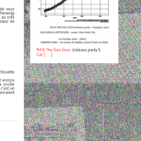
 de vous
ighenergy
t au coté
 cœur de
Pif
& The Gee Gees
(release party !)
C
a
l [ ... ]
 chouette
nt encore
 oscille
 c’est un
devraient