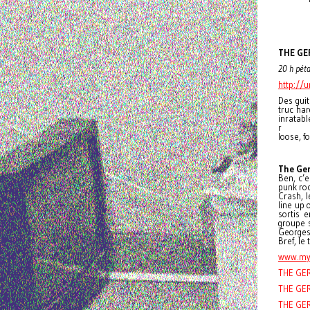
THE GE
20 h péta
http://u
Des guit
truc har
inratabl
r
loose, f
The Ger
Ben, c’e
punk roc
Crash, l
line up 
sortis 
groupe 
Georges 
Bref, le
www.my
THE GER
THE GER
THE GER