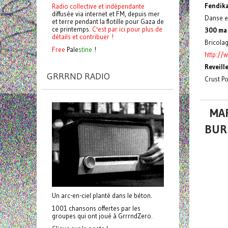
Fendik
Radio collective et indépendante
diffusée via internet et FM, depuis mer
Danse e
et terre pendant la flotille pour Gaza de
ce printemps.
C'est par ici pour plus de
300 ma
détails et contribuer !
Bricola
Free
Pale
stine
!
http:/
Reveill
GRRRND RADIO
Crust Po
MAR
BUR
Un arc-en-ciel planté dans le béton.
1001 chansons offertes par les
groupes qui ont joué à GrrrndZero.