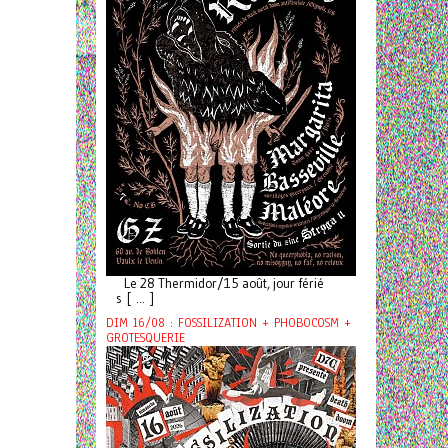
Le 28 Thermidor/15 août, jour férié
s [ ... ]
DIM 16/08 : FOSSILIZATION + PHOBOCOSM +
GROTESQUERIE