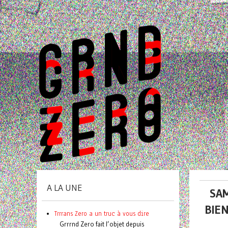
A LA UNE
SAM
BIE
Trrrans Zero a un truc à vous dire
Grrrnd Zero fait l’objet depuis