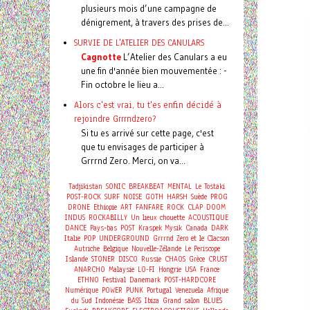
plusieurs mois d’une campagne de
dénigrement, à travers des prises de...
SURVIE DE L'ATELIER DES CANULARS
Cagnotte
L’Atelier des Canulars a eu
une fin d'année bien mouvementée : -
Fin octobre le lieu a...
Alors c'est vrai, tu t'es enfin décidé à
rejoindre Grrrndzero?
Si tu es arrivé sur cette page, c'est
que tu envisages de participer à
Grrrnd Zero. Merci, on va...
Tadjikistan
SONIC
BREAKBEAT
MENTAL
Le Tostaki
POST-ROCK
SURF
NOISE
GOTH
HARSH
Suède
PROG
DRONE
Ethiopie
ART
FANFARE
ROCK
CLAP
DOOM
INDUS
ROCKABILLY
Un lieux chouette
ACOUSTIQUE
DANCE
Pays-bas
POST
Kraspek Mysik
Canada
DARK
Italie
POP
UNDERGROUND
Grrrnd Zero et le Clacson
Autriche
Belgique
Nouvelle-Zélande
Le Periscope
Islande
STONER
DISCO
Russie
CHAOS
Grèce
CRUST
ANARCHO
Malaysie
LO-FI
Hongrie
USA
France
ETHNO
Festival
Danemark
POST-HARDCORE
Numérique
POWER
PUNK
Portugal
Venezuela
Afrique
du Sud
Indonésie
BASS
Ibiza
Grand salon
BLUES