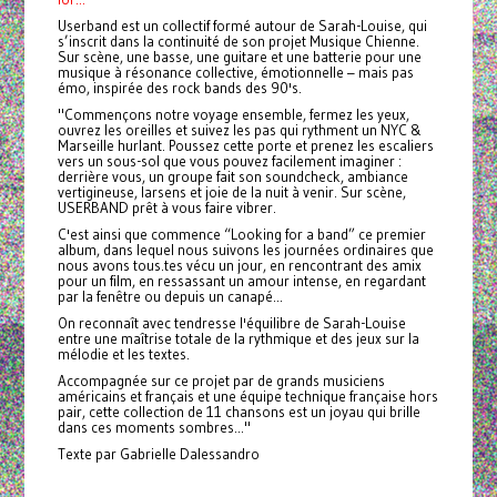
Userband est un collectif formé autour de Sarah-Louise, qui
s’inscrit dans la continuité de son projet Musique Chienne.
Sur scène, une basse, une guitare et une batterie pour une
musique à résonance collective, émotionnelle – mais pas
émo, inspirée des rock bands des 90's.
"Commençons notre voyage ensemble, fermez les yeux,
ouvrez les oreilles et suivez les pas qui rythment un NYC &
Marseille hurlant. Poussez cette porte et prenez les escaliers
vers un sous-sol que vous pouvez facilement imaginer :
derrière vous, un groupe fait son soundcheck, ambiance
vertigineuse, larsens et joie de la nuit à venir. Sur scène,
USERBAND prêt à vous faire vibrer.
C'est ainsi que commence “Looking for a band” ce premier
album, dans lequel nous suivons les journées ordinaires que
nous avons tous.tes vécu un jour, en rencontrant des amix
pour un film, en ressassant un amour intense, en regardant
par la fenêtre ou depuis un canapé...
On reconnaît avec tendresse l'équilibre de Sarah-Louise
entre une maîtrise totale de la rythmique et des jeux sur la
mélodie et les textes.
Accompagnée sur ce projet par de grands musiciens
américains et français et une équipe technique française hors
pair, cette collection de 11 chansons est un joyau qui brille
dans ces moments sombres..."
Texte par Gabrielle Dalessandro