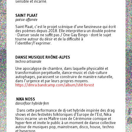
sensible et incarné.
SAINT PLAAT
poésie affamée
Saint Plaat, c’est le projet scénique d’une fanzineuse qui écrit
des poèmes depuis 2018. Elle interprétera un double poème
- Danser seule ne suffit pas / One Gay Bingo - dont le sujet
tourne autour du désir et de la difficulté à
l’identifier/l’exprimer.
DANSE MUSIQUE RHÔNE-ALPES
techno artisanale
Une apocalypse de chambre, dans laquelle physicalité et
transformation perpétuelle, dance-music et club-culture
autophages, paraissent se construire de manière naturelle,
dans l’urgence et par leurs propres moyens.
https://dmra.bandcamp.com/album/shit-forest
.
NIKA NOSS
dancefloor hybride-fem
Dans cette performance de dj-set hybride inspirée des drag
shows et des festivités folkloriques d’Europe de l’Est, Nika
Noss incarne un·ex Maître·ssex de Cérémonie comique et
hyper-fem et invite le public à un moment de danse collective
autour de musiques pop, mainstream, disco, house, techno
et hyperpop.