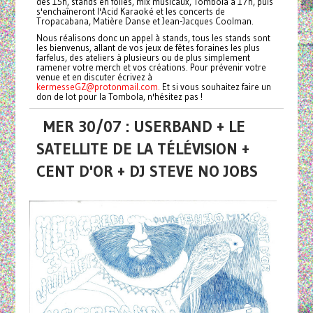
dès 15h, stands en folies, mix musicaux, Tombola à 17h, puis
s'enchaîneront l'Acid Karaoké et les concerts de
Tropacabana, Matière Danse et Jean-Jacques Coolman.
Nous réalisons donc un appel à stands, tous les stands sont
les bienvenus, allant de vos jeux de fêtes foraines les plus
farfelus, des ateliers à plusieurs ou de plus simplement
ramener votre merch et vos créations. Pour prévenir votre
venue et en discuter écrivez à
kermesseGZ@protonmail.com.
Et si vous souhaitez faire un
don de lot pour la Tombola, n'hésitez pas !
MER 30/07 : USERBAND + LE
SATELLITE DE LA TÉLÉVISION +
CENT D'OR + DJ STEVE NO JOBS