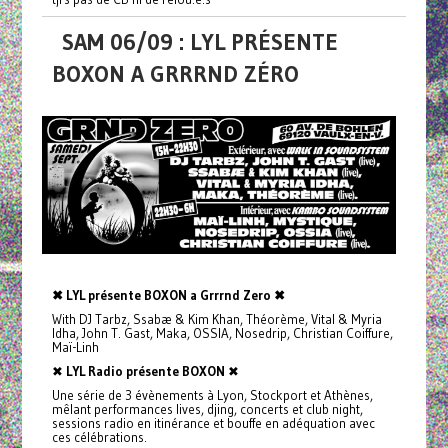
SAM 06/09 : LYL PRÉSENTE
BOXON A GRRRND ZÉRO
✖ LYL présente BOXON a Grrrnd Zero ✖
With DJ Tarbz, Ssabæ & Kim Khan, Théorème, Vital & Myria
Idha, John T. Gast, Maka, OSSIA, Nosedrip, Christian Coiffure,
Maï-Linh
✖
LYL Radio présente BOXON
✖
Une série de 3 évènements à Lyon, Stockport et Athènes,
mêlant performances lives, djing, concerts et club night,
sessions radio en itinérance et bouffe en adéquation avec
ces célébrations.