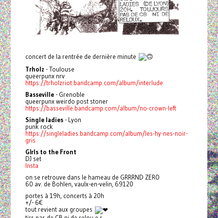
concert de la rentrée de dernière minute
Trholz
- Toulouse
queerpunx nrv
https://trholzriot.bandcamp.com/album/interlude
Basseville
- Grenoble
queerpunx weirdo post stoner
https://basseville.bandcamp.com/album/no-crown-left
Single ladies
- Lyon
punk rock
https://singleladies.bandcamp.com/album/les-hy-nes-noir-
gris
GIrls to the Front
DJ set
Insta
on se retrouve dans le hameau de GRRRND ZERO
60 av. de Bohlen, vaulx-en-velin, 69120
portes à 19h, concerts à 20h
+/- 6€
tout revient aux groupes
tjrs pas de CB ni de relou.e.s