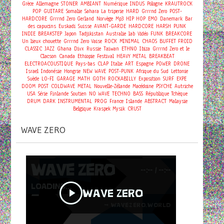
Grèce
Allemagne
STONER
AMBIANT
Numérique
INDUS
Pologne
KRAUTROCK
POP
GUITARE
Somalie
Sahara
La triperie
HARD
Grrrnd Zero
POST-
HARDCORE
Grrrnd Zero Gerland
Norvège
Mp3
HIP HOP
EMO
Danemark
Bar
des capucins
Euskadi
Suisse
AVANT-GARDE
HARDCORE
HARSH
PUNK
INDIE
BREAKSTEP
Japon
Tadjikistan
Australie
lab
Vidéo
FUNK
BREAKCORE
Un lieux chouette
Grrrnd Zero Vaise
ROCK
MINIMAL
CHAOS
BUFFET FROID
CLASSIC
JAZZ
Ghana
Divx
Russie
Taiwan
ETHNO
Ibiza
Grrrnd Zero et le
Clacson
Canada
Ethiopie
Festival
HEAVY METAL
BREAKBEAT
ELECTROACOUSTIQUE
Pays-bas
CLAP
Italie
ART
Espagne
POWER
DRONE
Israel
Indonésie
Hongrie
NEW WAVE
POST-PUNK
Afrique du Sud
Lettonie
Suède
LO-FI
GARAGE
MATH
GOTH
ROCKABILLY
Exposition
SURF
EXPE
DOOM
POST
COLDWAVE
METAL
Nouvelle-Zélande
Macédoine
PSYCHE
Autriche
USA
Série
Finlande
Soutien
NO WAVE
TECHNO
BASS
République Tchèque
DRUM
DARK
INSTRUMENTAL
PROG
France
Islande
ABSTRACT
Malaysie
Belgique
Kraspek Mysik
CRUST
WAVE ZERO