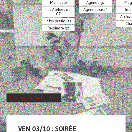
Manifeste
Agenda gz
Mag
les Ateliers de
Agenda passé
Ima
GZ
Archiv
Infos pratiques
Cha
Rejoindre gz
Nous Soutenir Via HelloAsso
VEN 03/10 : SOIRÉE