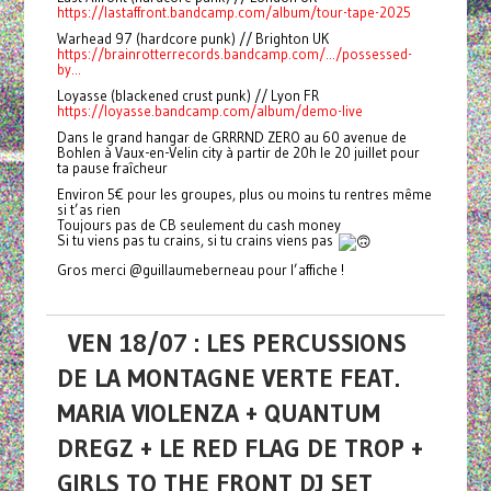
https://lastaffront.bandcamp.com/album/tour-tape-2025
Warhead 97 (hardcore punk) // Brighton UK
https://brainrotterrecords.bandcamp.com/.../possessed-
by...
Loyasse (blackened crust punk) // Lyon FR
https://loyasse.bandcamp.com/album/demo-live
Dans le grand hangar de GRRRND ZERO au 60 avenue de
Bohlen à Vaux-en-Velin city à partir de 20h le 20 juillet pour
ta pause fraîcheur
Environ 5€ pour les groupes, plus ou moins tu rentres même
si t’as rien
Toujours pas de CB seulement du cash money
Si tu viens pas tu crains, si tu crains viens pas
Gros merci @guillaumeberneau pour l’affiche !
VEN 18/07 : LES PERCUSSIONS
DE LA MONTAGNE VERTE FEAT.
MARIA VIOLENZA + QUANTUM
DREGZ + LE RED FLAG DE TROP +
GIRLS TO THE FRONT DJ SET