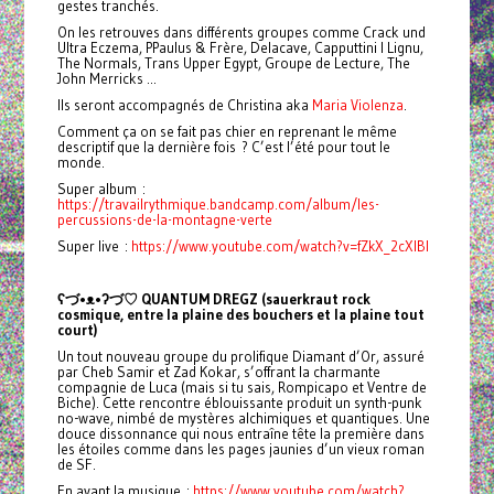
gestes tranchés.
On les retrouves dans différents groupes comme Crack und
Ultra Eczema, PPaulus & Frère, Delacave, Capputtini I Lignu,
The Normals, Trans Upper Egypt, Groupe de Lecture, The
John Merricks ...
Ils seront accompagnés de Christina aka
Maria Violenza
.
Comment ça on se fait pas chier en reprenant le même
descriptif que la dernière fois ? C’est l’été pour tout le
monde.
Super album :
https://travailrythmique.bandcamp.com/album/les-
percussions-de-la-montagne-verte
Super live :
https://www.youtube.com/watch?v=fZkX_2cXlBI
ʕ
づ•ᴥ•ʔ
づ
♡ QUANTUM DREGZ (sauerkraut rock
cosmique, entre la plaine des bouchers et la plaine tout
court)
Un tout nouveau groupe du prolifique Diamant d’Or, assuré
par Cheb Samir et Zad Kokar, s’offrant la charmante
compagnie de Luca (mais si tu sais, Rompicapo et Ventre de
Biche). Cette rencontre éblouissante produit un synth-punk
no-wave, nimbé de mystères alchimiques et quantiques. Une
douce dissonnance qui nous entraîne tête la première dans
les étoiles comme dans les pages jaunies d’un vieux roman
de SF.
En avant la musique :
https://www.youtube.com/watch?