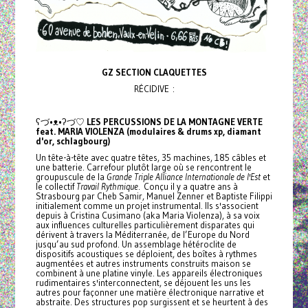
GZ SECTION CLAQUETTES
RÉCIDIVE :
ʕづ•ᴥ•ʔづ♡
LES PERCUSSIONS DE LA MONTAGNE VERTE
feat. MARIA VIOLENZA (modulaires & drums xp, diamant
d'or, schlagbourg)
Un tête-à-tête avec quatre têtes, 35 machines, 185 câbles et
une batterie. Carrefour plutôt large où se rencontrent le
groupuscule de la
Grande Triple Alliance Internationale de l'Est
et
le collectif
Travail Rythmique
. Conçu il y a quatre ans à
Strasbourg par Cheb Samir, Manuel Zenner et Baptiste Filippi
initialement comme un projet instrumental. Ils s'associent
depuis à Cristina Cusimano (aka Maria Violenza), à sa voix
aux influences culturelles particulièrement disparates qui
dérivent à travers la Méditerranée, de l’Europe du Nord
jusqu’au sud profond. Un assemblage hétéroclite de
dispositifs acoustiques se déploient, des boîtes à rythmes
augmentées et autres instruments construits maison se
combinent à une platine vinyle. Les appareils électroniques
rudimentaires s'interconnectent, se déjouent les uns les
autres pour façonner une matière électronique narrative et
abstraite. Des structures pop surgissent et se heurtent à des