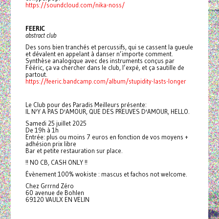
https://soundcloud.com/nika-noss/
FEERIC
abstract club
Des sons bien tranchés et percussifs, qui se cassent la gueule
et dévalent en appelant à danser n’importe comment.
Synthèse analogique avec des instruments conçus par
Fééric, ça va chercher dans le club, l’expé, et ça sautille de
partout.
https://feeric.bandcamp.com/album/stupidity-lasts-longer
Le Club pour des Paradis Meilleurs présente:
IL N'Y A PAS D'AMOUR, QUE DES PREUVES D'AMOUR, HELLO.
Samedi 25 juillet 2025
De 19h à 1h
Entrée: plus ou moins 7 euros en fonction de vos moyens +
adhésion prix libre
Bar et petite restauration sur place.
!! NO CB, CASH ONLY !!
Évènement 100% wokiste : mascus et fachos not welcome.
Chez Grrrnd Zéro
60 avenue de Bohlen
69120 VAULX EN VELIN