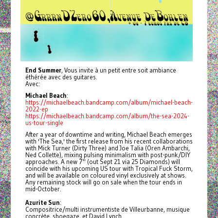
End Summer
, Vous invite à un petit entre soit ambiance
éthérée avec des guitares.
Avec:
Michael Beach
:
https://michaelbeach.bandcamp.com/album/michael-beach-
2022-ep
https://michaelbeach.bandcamp.com/album/the-sea-2024-
us-tour-single
After a year of downtime and writing, Michael Beach emerges
with 'The Sea,' the first release from his recent collaborations
with Mick Turner (Dirty Three) and Joe Talia (Oren Ambarchi,
Ned Collette), mixing pulsing minimalism with post-punk/DIY
approaches. A new 7" (out Sept 21 via 25 Diamonds) will
coincide with his upcoming US tour with Tropical Fuck Storm,
and will be available on coloured vinyl exclusively at shows.
Any remaining stock will go on sale when the tour ends in
mid-October.
Azurite Sun
:
Compositrice/multi instrumentiste de Villeurbanne, musique
concrète, shoegaze, et David Lynch.