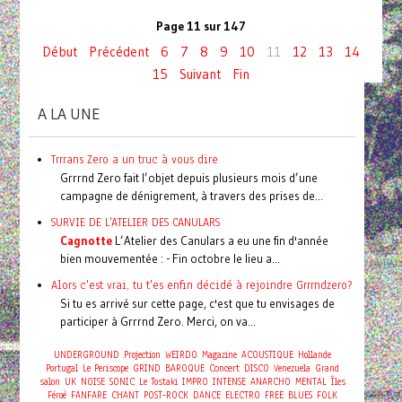
Page 11 sur 147
Début
Précédent
6
7
8
9
10
11
12
13
14
15
Suivant
Fin
A LA UNE
Trrrans Zero a un truc à vous dire
Grrrnd Zero fait l’objet depuis plusieurs mois d’une
campagne de dénigrement, à travers des prises de...
SURVIE DE L'ATELIER DES CANULARS
Cagnotte
L’Atelier des Canulars a eu une fin d'année
bien mouvementée : - Fin octobre le lieu a...
Alors c'est vrai, tu t'es enfin décidé à rejoindre Grrrndzero?
Si tu es arrivé sur cette page, c'est que tu envisages de
participer à Grrrnd Zero. Merci, on va...
UNDERGROUND
Projection
WEIRDO
Magazine
ACOUSTIQUE
Hollande
Concert
Portugal
Le Periscope
GRIND
BAROQUE
DISCO
Venezuela
Grand
salon
UK
NOISE
SONIC
Le Tostaki
IMPRO
INTENSE
ANARCHO
MENTAL
Îles
Féroé
FANFARE
CHANT
POST-ROCK
DANCE
ELECTRO
FREE
BLUES
FOLK