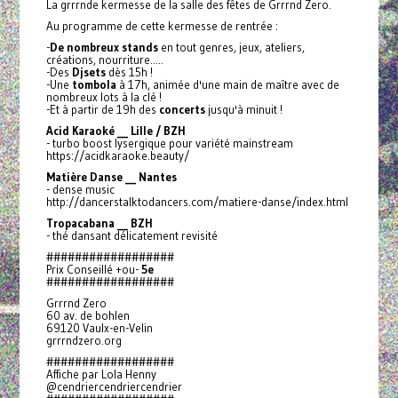
La grrrnde kermesse de la salle des fêtes de Grrrnd Zero.
Au programme de cette kermesse de rentrée :
-
De nombreux stands
en tout genres, jeux, ateliers,
créations, nourriture.....
-Des
Djsets
dès 15h !
-Une
tombola
à 17h, animée d'une main de maître avec de
nombreux lots à la clé !
-Et à partir de 19h des
concerts
jusqu'à minuit !
Acid Karaoké __ Lille / BZH
- turbo boost lysergique pour variété mainstream
https://acidkaraoke.beauty/
Matière Danse __ Nantes
- dense music
http://dancerstalktodancers.com/matiere-danse/index.html
Tropacabana __ BZH
- thé dansant délicatement revisité
##################
Prix Conseillé +ou-
5e
##################
Grrrnd Zero
60 av. de bohlen
69120 Vaulx-en-Velin
grrrndzero.org
##################
Affiche par Lola Henny
@cendriercendriercendrier