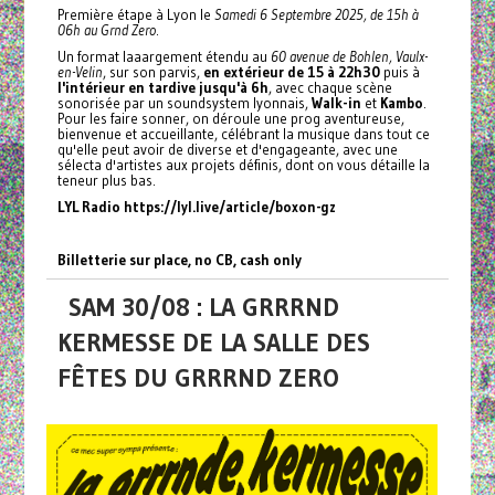
Première étape à Lyon le
Samedi 6 Septembre 2025, de 15h à
06h au Grnd Zero
.
Un format laaargement étendu au
60 avenue de Bohlen, Vaulx-
en-Velin
, sur son parvis,
en extérieur de 15 à 22h30
puis à
l'intérieur en tardive jusqu'à 6h
, avec chaque scène
sonorisée par un soundsystem lyonnais,
Walk-in
et
Kambo
.
Pour les faire sonner, on déroule une prog aventureuse,
bienvenue et accueillante, célébrant la musique dans tout ce
qu'elle peut avoir de diverse et d'engageante, avec une
sélecta d'artistes aux projets définis, dont on vous détaille la
teneur plus bas.
LYL Radio
https://lyl.live/article/boxon-gz
Billetterie sur place, no CB, cash only
SAM 30/08 : LA GRRRND
KERMESSE DE LA SALLE DES
FÊTES DU GRRRND ZERO