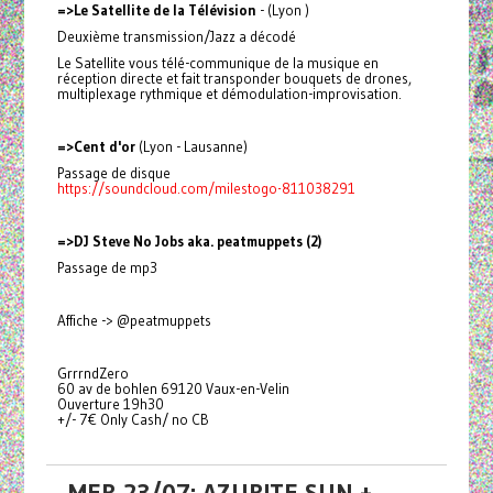
=>Le Satellite de la Télévision
- (Lyon )
Deuxième transmission/Jazz a décodé
Le Satellite vous télé-communique de la musique en
réception directe et fait transponder bouquets de drones,
multiplexage rythmique et démodulation-improvisation.
=>Cent d'or
(Lyon - Lausanne)
Passage de disque
https://soundcloud.com/milestogo-811038291
=>DJ Steve No Jobs aka. peatmuppets (2)
Passage de mp3
Affiche -> @peatmuppets
GrrrndZero
60 av de bohlen 69120 Vaux-en-Velin
Ouverture 19h30
+/- 7€ Only Cash/ no CB