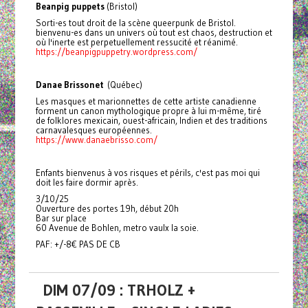
Beanpig puppets
(Bristol)
Sorti-es tout droit de la scène queerpunk de Bristol.
bienvenu-es dans un univers où tout est chaos, destruction et
où l'inerte est perpetuellement ressucité et réanimé.
https://beanpigpuppetry.wordpress.com/
Danae Brissonet
(Québec)
Les masques et marionnettes de cette artiste canadienne
forment un canon mythologique propre à lui m-même, tiré
de folklores mexicain, ouest-africain, Indien et des traditions
carnavalesques européennes.
https://www.danaebrisso.com/
Enfants bienvenus à vos risques et périls, c'est pas moi qui
doit les faire dormir après.
3/10/25
Ouverture des portes 19h, début 20h
Bar sur place
60 Avenue de Bohlen, metro vaulx la soie.
PAF: +/-8€ PAS DE CB
DIM 07/09 : TRHOLZ +