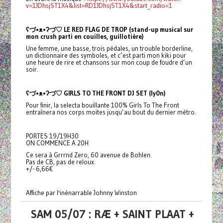
v=1JDhsjST1X4&list=RD1JDhsjST1X4&start_radio=1
ʕ
づ•ᴥ•ʔ
づ
♡ LE RED FLAG DE TROP (stand-up musical sur
mon crush parti en couilles, guillotière)
Une femme, une basse, trois pédales, un trouble borderline,
un dictionnaire des symboles, et c’est parti mon kiki pour
une heure de rire et chansons sur mon coup de foudre d’un
soir.
ʕ
づ•ᴥ•ʔ
づ
♡ GIRLS TO THE FRONT DJ SET (ly0n)
Pour finir, la selecta bouillante 100% Girls To The Front
entraînera nos corps moites jusqu’au bout du dernier métro.
PORTES 19/19H30
ON COMMENCE A 20H
Ce sera à Grrrnd Zero, 60 avenue de Bohlen.
Pas de CB, pas de reloux.
+/- 6,66€
Affiche par l'inénarrable Johnny Winston
SAM 05/07 : RÆ + SAINT PLAAT +