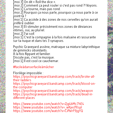
[moi 3] On dit « Roll the dice ».
[moi 2] Comment ça peut rouler si c'est pas rond ?! Voyons.
[moi 1] Ça tourne, mais pas rond.
[moi 2] Pourquoi ça nous parle, pourquoi ça nous parle à ce
point-là ?
[moi 1] Ça accède à des zones de nos cervelles qu'on aurait
préféré oublier.
[moi 3] Et stimuler précisément nos zones de déviances
intimes, oui, au pluriel.
[moi 2] J'ai soif.
[moi 1] C'est la compagnie à la fois malsaine et rassurante
sur ta nuque et dans tes 3 synapses.
Psychic Graveyard assène, matraque sa mixture labyrinthique
de gimmicks obsédants.
À la fois flippant et familier.
Discute pas, c'est la musique.
[moi 1] Il est cool ce cauchemar.
#facileàdanserfacileàmâcher
Florilège impossible :
https://psychicgraveyard.bandcamp.com/track/broke-all-
their-ladders
https://psychicgraveyard.bandcamp.com/track/blood-on-
the-computer
https://psychicgraveyard.bandcamp.com/track/weapon
https://psychicgraveyard.bandcamp.com/track/dead-in-
different-places
https://www.youtube.com/watch?v=Zjg4bMc7hE4
https://www.youtube.com/watch?v=_wKjecPXspI
https://www.youtube.com/watch?v=CiPWrF9jgYQ