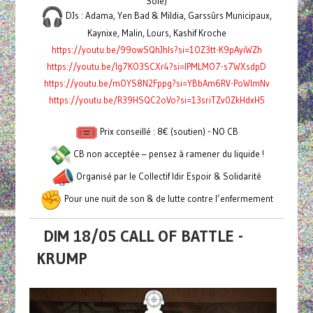
Soie)
DJs : Adama, Yen Bad & Mildia, Garssûrs Municipaux,
Kaynixe, Malin, Lours, Kashif Kroche
https://youtu.be/99owSQhJhls?si=1OZ3tt-K9pAyiWZh
https://youtu.be/Ig7KO3SCXr4?si=lPMLMO7-s7WXsdpD
https://youtu.be/mOYS8N2Fppg?si=YBbAm6RV-PoWImNv
https://youtu.be/R39HSQC2oVo?si=13sriTZv0ZkHdxH5
Prix conseillé : 8€ (soutien) - NO CB
CB non acceptée – pensez à ramener du liquide !
Organisé par le Collectif Idir Espoir & Solidarité
Pour une nuit de son & de lutte contre l’enfermement
DIM 18/05 CALL OF BATTLE -
KRUMP