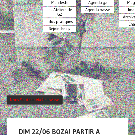
Manifeste
Agenda gz
Mag
les Ateliers de
Agenda passé
Ima
GZ
Archiv
Infos pratiques
Cha
Rejoindre gz
Nous Soutenir Via HelloAsso
DIM 22/06 BOZA! PARTIR A