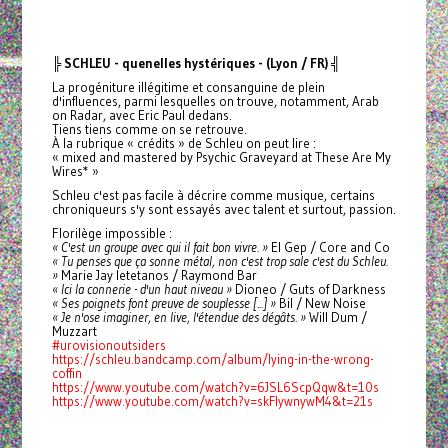
╠ SCHLEU - quenelles hystériques - (Lyon / FR) ╣
La progéniture illégitime et consanguine de plein
d'influences, parmi lesquelles on trouve, notamment, Arab
on Radar, avec Eric Paul dedans.
Tiens tiens comme on se retrouve.
À la rubrique « crédits » de Schleu on peut lire :
« mixed and mastered by Psychic Graveyard at These Are My
Wires* »
Schleu c'est pas facile à décrire comme musique, certains
chroniqueurs s'y sont essayés avec talent et surtout, passion.
Florilège impossible :
« C'est un groupe avec qui il fait bon vivre. »
El Gep / Core and Co
« Tu penses que ça sonne métal, non c'est trop sale c'est du Schleu.
»
Marie Jay letetanos / Raymond Bar
« Ici la connerie - d'un haut niveau »
Dioneo / Guts of Darkness
« Ses poignets font preuve de souplesse [...] »
Bil / New Noise
« Je n'ose imaginer, en live, l'étendue des dégâts. »
Will Dum /
Muzzart
#urovisionoutsiders
https://schleu.bandcamp.com/album/lying-in-the-wrong-
coffin
https://www.youtube.com/watch?v=6JSL6ScpQqw&t=10s
https://www.youtube.com/watch?v=skFlywnywM4&t=21s