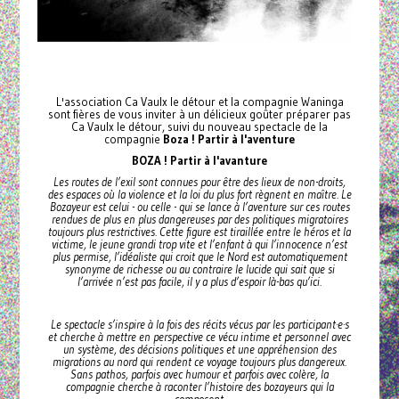
L'association Ca Vaulx le détour et la compagnie Waninga
sont fières de vous inviter à un délicieux goûter préparer pas
Ca Vaulx le détour, suivi du nouveau spectacle de la
compagnie
Boza ! Partir à l'aventure
BOZA ! Partir à l'avanture
Les routes de l’exil sont connues pour être des lieux de non-droits,
des espaces où la violence et la loi du plus fort règnent en maître. Le
Bozayeur est celui - ou celle - qui se lance à l’aventure sur ces routes
rendues de plus en plus dangereuses par des politiques migratoires
toujours plus restrictives. Cette figure est tiraillée entre le héros et la
victime, le jeune grandi trop vite et l’enfant à qui l’innocence n’est
plus permise, l’idéaliste qui croit que le Nord est automatiquement
synonyme de richesse ou au contraire le lucide qui sait que si
l’arrivée n’est pas facile, il y a plus d’espoir là-bas qu’ici.
Le spectacle s’inspire à la fois des récits vécus par les participant·e·s
et cherche à mettre en perspective ce vécu intime et personnel avec
un système, des décisions politiques et une appréhension des
migrations au nord qui rendent ce voyage toujours plus dangereux.
Sans pathos, parfois avec humour et parfois avec colère, la
compagnie cherche à raconter l’histoire des bozayeurs qui la