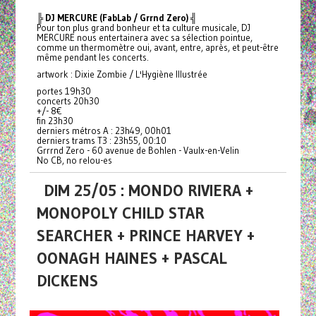
╠ DJ MERCURE (FabLab / Grrnd Zero) ╣
Pour ton plus grand bonheur et ta culture musicale, DJ
MERCURE nous entertainera avec sa sélection pointue,
comme un thermomètre oui, avant, entre, après, et peut-être
même pendant les concerts.
artwork : Dixie Zombie / L'Hygiène Illustrée
portes 19h30
concerts 20h30
+/- 8€
fin 23h30
derniers métros A : 23h49, 00h01
derniers trams T3 : 23h55, 00:10
Grrrnd Zero - 60 avenue de Bohlen - Vaulx-en-Velin
No CB, no relou-es
DIM 25/05 : MONDO RIVIERA +
MONOPOLY CHILD STAR
SEARCHER + PRINCE HARVEY +
OONAGH HAINES + PASCAL
DICKENS