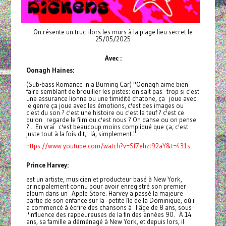
On résente un truc Hors les murs à la plage lieu secret le
25/05/2025
Avec :
Oonagh Haines:
(Sub-bass Romance in a Burning Car) "Oonagh aime bien
faire semblant de brouiller les pistes: on sait pas trop si c'est
une assurance lionne ou une timidité chatone, ça joue avec
le genre ça joue avec les émotions, c'est des images ou
c'est du son ? c'est une histoire ou c'est la teuf ? c'est ce
qu'on regarde le film ou c'est nous ? On danse ou on pense
?... En vrai c'est beaucoup moins compliqué que ça, c'est
juste tout à la fois dit, là, simplement."
https://www.youtube.com/watch?v=Sf7ehzt92aY&t=431s
Prince Harvey:
est un artiste, musicien et producteur basé à New York,
principalement connu pour avoir enregistré son premier
album dans un Apple Store. Harvey a passé la majeure
partie de son enfance sur la petite île de la Dominique, où il
a commencé à écrire des chansons à l'âge de 8 ans, sous
l'influence des rappeureuses de la fin des années 90. À 14
ans, sa famille a déménagé à New York, et depuis lors, il