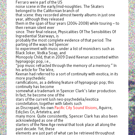
Ferraro were part of the US
noise scene in the early/mid-noughties. The Skaters
belonged to the Californian branch of
that scene: they recorded almost twenty albums in just one
year, although they released
them in the span of four years (2004-2008) while touring – to
then remain silent ever
since. Their final release, Physicalities Of The Sensibilities Of
Ingrediential Stairways, is
probably the most complete evidence of that period. The
parting of the ways led Spencer
to experiment with music under a list of monickers such as
Black Joker, Vodka Soap, and
Monopoly Child, that in 2009 David Keenan accounted within
hypnagogic pop, i.e.,
“pop music refracted through the memory of a memory.” In
his article for The Wire,
Keenan had referred to a sort of continuity with exotica, in its
more psychedelic
ramifications, as a defining feature of hypnagogic pop; this
continuity has become
somewhat a trademark in Spencer Clark’s later production.
In fact, he become one of the
stars of the current lush neo-psychedelia/exotica
constellation, together with labels such
as Discrepant, his own
Pacific City Sound Visions
, Aguirre,
Edições Cn, Artetetra, and
many more. Quite consistently, Spencer Clark has also been
acknowledged as one of the
starters of the New Age revival that took place all along the
past decade. Yet, these
elements are just part of what can be retrieved throughout