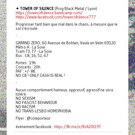
✦ TOWER OF SILENCE
(Prog Black Metal / Lyon)
https://towerofsilence.bandcamp.com/
https://www.facebook.com/towerofsilence777
Progresser tant bien que mal dans le chaos, à mesure que le
sol s'écroule.
-
GRRRND ZERO, 60 Avenue de Bohlen, Vaulx en Velin 69120
Métro A - La Soie
Tram T3, T7 - La Soie
Bus : C8, 16, 52, 67
Portes : 19h
Concerts : 20h
PAF : +/- 8€
NO CB ! ONLY CASH IS REAL !
-
Aucun comportement haineux, oppressif, agressif ne sera
toléré.
NO SEXISM
NO FASCIST BEHAVIOUR
NO RACISM
NO TRANS-LESBO-HOMOPHOBIA
Flyer : @coleporteur
évènement facebook :
https://fb.me/e/8zA20t19T