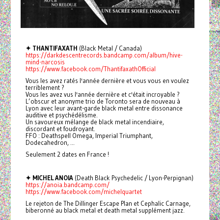
✦ THANTIFAXATH
(Black Metal / Canada)
https://darkdescentrecords.bandcamp.com/album/hive-
mind-narcosis
https://www.facebook.com/ThantifaxathOfficial
Vous les avez ratés l'année dernière et vous vous en voulez
terriblement ?
Vous les avez vus l'année dernière et c'était incroyable ?
L’obscur et anonyme trio de Toronto sera de nouveau à
Lyon avec leur avant-garde black metal entre dissonance
auditive et psychédélisme.
Un savoureux mélange de black metal incendiaire,
discordant et foudroyant.
FFO : Deathspell Omega, Imperial Triumphant,
Dodecahedron, ...
Seulement 2 dates en France !
✦ MICHEL ANOIA
(Death Black Psychedelic / Lyon-Perpignan)
https://anoia.bandcamp.com/
https://www.facebook.com/michelquartet
Le rejeton de The Dillinger Escape Plan et Cephalic Carnage,
biberonné au black metal et death metal supplément jazz.