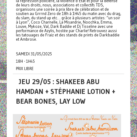
la répression policière, la violence d’État et pour la défense
de leurs droits, nous, associations et collectifs TDS,
organisons une soirée à prix libre de célébration et de
soutien au Grrrnd Zero de 18h à 1H45 du matin avec du drag,
du slam, du stand up etc… grâce à plusieurs artistes: “un soir
à Lyon”, Coco Charnelle, La Misandrie, Noochka, Emma,
Louve, Mykoze, Val, Dark Baddie et Dj Tisseline avec une
performance de Azylis, hostée par Charlie! Retrouvez aussi
les tatouages de Fraiz et des stands de prints de Darkbaddie
et Ambrose.
SAMEDI 31/05/2025
18H - 1H45
PRIX LIBRE
JEU 29/05 : SHAKEEB ABU
HAMDAN + STÉPHANIE LOTION +
BEAR BONES, LAY LOW