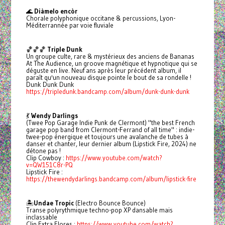
🌊
Diàmelo encòr
Chorale polyphonique occitane & percussions, Lyon-
Méditerrannée par voie fluviale
🏀
🏀
🏀
Triple Dunk
Un groupe culte, rare & mystérieux des anciens de Bananas
At The Audience, un groove magnétique et hypnotique qui se
déguste en live. Neuf ans après leur précédent album, il
paraît qu'un nouveau disque pointe le bout de sa rondelle !
Dunk Dunk Dunk
https://tripledunk.bandcamp.com/album/dunk-dunk-dunk
💃
Wendy Darlings
(Twee Pop Garage Indie Punk de Clermont) "the best French
garage pop band from Clermont-Ferrand of all time" : indie-
twee-pop énergique et toujours une avalanche de tubes à
danser et chanter, leur dernier album (Lipstick Fire, 2024) ne
détone pas !
Clip Cowboy :
https://www.youtube.com/watch?
v=QW151C8r-PQ
Lipstick Fire :
https://thewendydarlings.bandcamp.com/album/lipstick-fire
🏝️
Undae Tropic
(Electro Bounce Bounce)
Transe polyrythmique techno-pop XP dansable mais
inclassable
Clip Extra Flores :
https://www.youtube.com/watch?