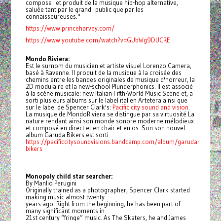
compose et produit de la musique hip-hop alternative,
saluée tant par le grand public que par les
connaisseureuses."
https://www.princeharvey.com/
https://www.youtube.com/watch?v=GUbWg9DUCRE
Mondo Riviera:
Est le surnom du musicien et artiste visuel Lorenzo Camera,
basé à Ravenne. Il produit de la musique à la croisée des
chemins entre les bandes originales de musique d'horreur, la
2D modulaire et la new-school Plunderphonics. Il est associé
à la scène musicale: new Italian Fifth-World Music Scene et, a
sorti plusieurs albums sur le label italien Artetera ainsi que
sur le label de Spencer Clark's:
Pacific city sound and vision
.
La musique de MondoRiviera se distingue par sa virtuosité La
nature rendant ainsi son monde sonore moderne mélodieux
et composé en direct et en chair et en os. Son son nouvel
album Garuda Bikers est sorti
https://pacificcitysoundvisions.bandcamp.com/album/garuda-
bikers
Monopoly child star searcher:
By Manlio Perugini
Originally trained as a photographer, Spencer Clark started
making music almost twenty
years ago. Right from the beginning, he has been part of
many significant moments in
21st century “fringe” music. As The Skaters, he and James