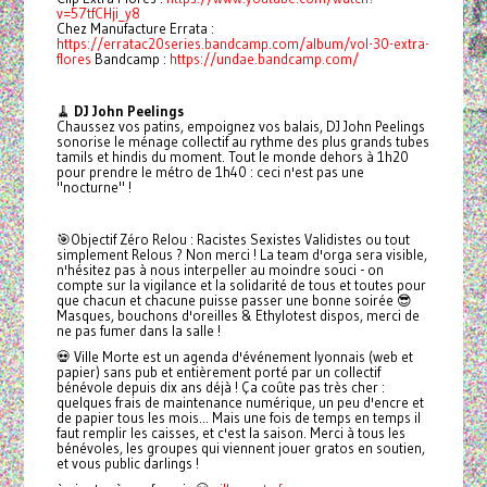
v=57tfCHji_y8
Chez Manufacture Errata :
https://erratac20series.bandcamp.com/album/vol-30-extra-
flores
Bandcamp :
https://undae.bandcamp.com/
🧹
DJ John Peelings
Chaussez vos patins, empoignez vos balais, DJ John Peelings
sonorise le ménage collectif au rythme des plus grands tubes
tamils et hindis du moment. Tout le monde dehors à 1h20
pour prendre le métro de 1h40 : ceci n'est pas une
"nocturne" !
🎯
Objectif Zéro Relou : Racistes Sexistes Validistes ou tout
simplement Relous ? Non merci ! La team d'orga sera visible,
n'hésitez pas à nous interpeller au moindre souci - on
compte sur la vigilance et la solidarité de tous et toutes pour
que chacun et chacune puisse passer une bonne soirée
😎
Masques, bouchons d'oreilles & Ethylotest dispos, merci de
ne pas fumer dans la salle !
💀
Ville Morte est un agenda d'événement lyonnais (web et
papier) sans pub et entièrement porté par un collectif
bénévole depuis dix ans déjà ! Ça coûte pas très cher :
quelques frais de maintenance numérique, un peu d'encre et
de papier tous les mois... Mais une fois de temps en temps il
faut remplir les caisses, et c'est la saison. Merci à tous les
bénévoles, les groupes qui viennent jouer gratos en soutien,
et vous public darlings !