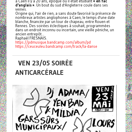
à Caen il y a 20 ans, époque où il était étudiant
« en fac
d'anglais »
. Un bout du sud d'Angleterre coule dans ses
veines.
Origine qui, l'air de rien, a sans doute favorisé la présence de
nombreux artistes anglophones à Caen, le temps d'une date
blanche, financée par un tour de chapeau, entre Rouen et
Rennes. Des soirées éclectiques à souhait, programmées
dans un endroit inconnu ou incertain, une vieille péniche, un
ancien entrepôt...
Raphaël FRESNAIS.
https://pdmusique.bandcamp.com/album/pd
https://ceuceuleu.bandcamp.com/track/la-danse
VEN 23/05 SOIRÉE
ANTICARCÉRALE