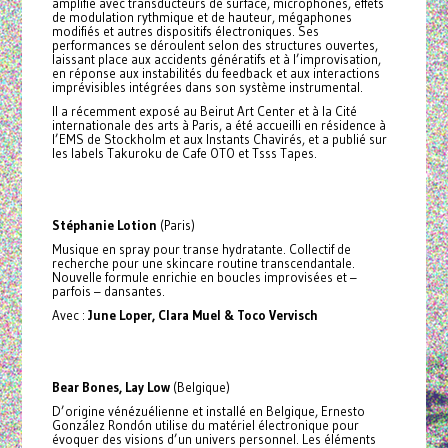
amplifie avec transducteurs de surface, microphones, effets
de modulation rythmique et de hauteur, mégaphones
modifiés et autres dispositifs électroniques. Ses
performances se déroulent selon des structures ouvertes,
laissant place aux accidents génératifs et à l’improvisation,
en réponse aux instabilités du feedback et aux interactions
imprévisibles intégrées dans son système instrumental.
Il a récemment exposé au Beirut Art Center et à la Cité
internationale des arts à Paris, a été accueilli en résidence à
l’EMS de Stockholm et aux Instants Chavirés, et a publié sur
les labels Takuroku de Cafe OTO et Tsss Tapes.
Stéphanie Lotion
(Paris)
Musique en spray pour transe hydratante. Collectif de
recherche pour une skincare routine transcendantale.
Nouvelle formule enrichie en boucles improvisées et –
parfois – dansantes.
Avec :
June Loper, Clara Muel & Toco Vervisch
Bear Bones, Lay Low
(Belgique)
D’origine vénézuélienne et installé en Belgique, Ernesto
González Rondón utilise du matériel électronique pour
évoquer des visions d’un univers personnel. Les éléments