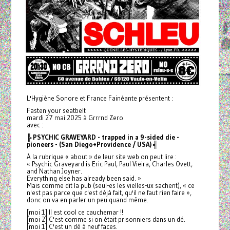
L'Hygiène Sonore et France Fainéante présentent :
Fasten your seatbelt
mardi 27 mai 2025 à Grrrnd Zero
avec :
╠ PSYCHIC GRAVEYARD - trapped in a 9-sided die -
pioneers - (San Diego+Providence / USA) ╣
À la rubrique « about » de leur site web on peut lire :
« Psychic Graveyard is Eric Paul, Paul Vieira, Charles Ovett,
and Nathan Joyner.
Everything else has already been said. »
Mais comme dit la pub (seul-es les vielles-ux sachent), « ce
n'est pas parce que c'est déjà fait, qu'il ne faut rien faire »,
donc on va en parler un peu quand même.
[moi 1] Il est cool ce cauchemar !!
[moi 2] C'est comme si on était prisonniers dans un dé.
[moi 1] C'est un dé à neuf faces.