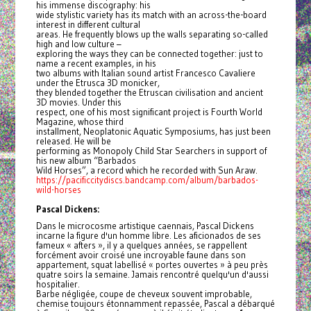
his immense discography: his
wide stylistic variety has its match with an across-the-board
interest in different cultural
areas. He frequently blows up the walls separating so-called
high and low culture –
exploring the ways they can be connected together: just to
name a recent examples, in his
two albums with Italian sound artist Francesco Cavaliere
under the Etrusca 3D monicker,
they blended together the Etruscan civilisation and ancient
3D movies. Under this
respect, one of his most significant project is Fourth World
Magazine, whose third
installment, Neoplatonic Aquatic Symposiums, has just been
released. He will be
performing as Monopoly Child Star Searchers in support of
his new album “Barbados
Wild Horses”, a record which he recorded with Sun Araw.
https://pacificcitydiscs.bandcamp.com/album/barbados-
wild-horses
Pascal Dickens:
Dans le microcosme artistique caennais, Pascal Dickens
incarne la figure d'un homme libre. Les aficionados de ses
fameux « afters », il y a quelques années, se rappellent
forcément avoir croisé une incroyable faune dans son
appartement, squat labellisé « portes ouvertes » à peu près
quatre soirs la semaine. Jamais rencontré quelqu'un d'aussi
hospitalier.
Barbe négligée, coupe de cheveux souvent improbable,
chemise toujours étonnamment repassée, Pascal a débarqué