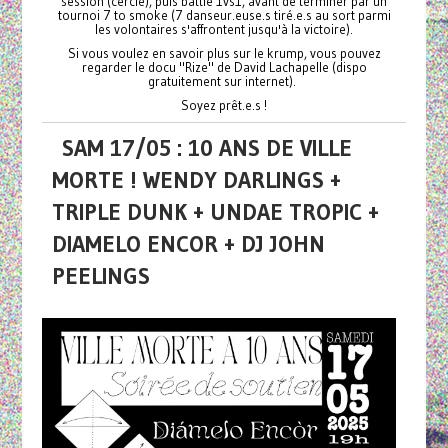
session (cercle), puis battle 1vs1, avant de terminer par un
tournoi 7 to smoke (7 danseur.euse.s tiré.e.s au sort parmi
les volontaires s'affrontent jusqu'à la victoire).
Si vous voulez en savoir plus sur le krump, vous pouvez
regarder le docu "Rize" de David Lachapelle (dispo
gratuitement sur internet).
Soyez prêt.e.s !
SAM 17/05 : 10 ANS DE VILLE
MORTE ! WENDY DARLINGS +
TRIPLE DUNK + UNDAE TROPIC +
DIAMELO ENCOR + DJ JOHN
PEELINGS