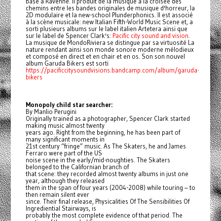
basé à Ravenne. Il produit de la musique à la croisée des
chemins entre les bandes originales de musique d'horreur, la
2D modulaire et la new-school Plunderphonics. Il est associé
à la scène musicale: new Italian Fifth-World Music Scene et, a
sorti plusieurs albums sur le label italien Artetera ainsi que
sur le label de Spencer Clark's:
Pacific city sound and vision
.
La musique de MondoRiviera se distingue par sa virtuosité La
nature rendant ainsi son monde sonore moderne mélodieux
et composé en direct et en chair et en os. Son son nouvel
album Garuda Bikers est sorti
https://pacificcitysoundvisions.bandcamp.com/album/garuda-
bikers
Monopoly child star searcher:
By Manlio Perugini
Originally trained as a photographer, Spencer Clark started
making music almost twenty
years ago. Right from the beginning, he has been part of
many significant moments in
21st century “fringe” music. As The Skaters, he and James
Ferraro were part of the US
noise scene in the early/mid-noughties. The Skaters
belonged to the Californian branch of
that scene: they recorded almost twenty albums in just one
year, although they released
them in the span of four years (2004-2008) while touring – to
then remain silent ever
since. Their final release, Physicalities Of The Sensibilities Of
Ingrediential Stairways, is
probably the most complete evidence of that period. The