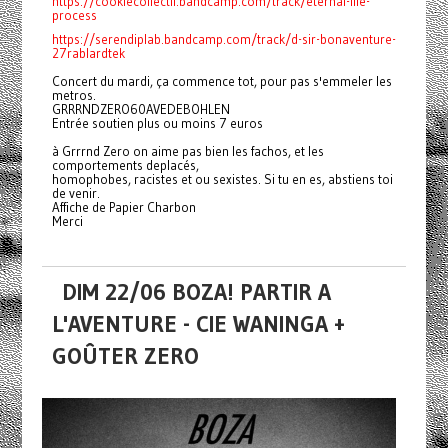
https://cookiecollectif.bandcamp.com/track/eternal-life-
process
https://serendiplab.bandcamp.com/track/d-sir-bonaventure-
27rablardtek
Concert du mardi, ça commence tot, pour pas s'emmeler les
metros.
GRRRNDZERO60AVEDEBOHLEN
Entrée soutien plus ou moins 7 euros
à Grrrnd Zero on aime pas bien les fachos, et les
comportements deplacés,
homophobes, racistes et ou sexistes. Si tu en es, abstiens toi
de venir.
Affiche de Papier Charbon
Merci
DIM 22/06 BOZA! PARTIR A
L'AVENTURE - CIE WANINGA +
GOÛTER ZERO