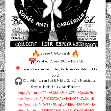
Soirée Anti-Carcérale
Vendredi 23 mai 2025 – 18h à 1h
GZ – 60 avenue de Bohlen, Vaulx-en-Velin (Métro A La
Soie)
DJs : Adama, Yen Bad & Mildia, Garssûrs Municipaux,
Kaynixe, Malin, Lours, Kashif Kroche
https://youtu.be/99owSQhJhls?si=1OZ3tt-K9pAyiWZh
https://youtu.be/Ig7KO3SCXr4?si=lPMLMO7-s7WXsdpD
https://youtu.be/mOYS8N2Fppg?si=YBbAm6RV-PoWImNv
https://youtu.be/R39HSQC2oVo?si=13sriTZv0ZkHdxH5