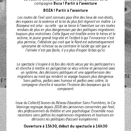
compagnie
Boza ! Partir à l'aventure
BOZA ! Partir à l'avanture
Les routes de l’exil sont connues pour être des lieux de non-droits,
des espaces où la violence et la loi du plus fort règnent en maître. Le
Bozayeur est celui - ou celle - qui se lance à l’aventure sur ces routes
rendues de plus en plus dangereuses par des politiques migratoires
toujours plus restrictives. Cette figure est tiraillée entre le héros et la
victime, le jeune grandi trop vite et l’enfant à qui l’innocence n’est
plus permise, l’idéaliste qui croit que le Nord est automatiquement
synonyme de richesse ou au contraire le lucide qui sait que si
l’arrivée n’est pas facile, il y a plus d’espoir là-bas qu’ici.
Le spectacle s’inspire à la fois des récits vécus par les participant·e·s
et cherche à mettre en perspective ce vécu intime et personnel avec
un système, des décisions politiques et une appréhension des
migrations au nord qui rendent ce voyage toujours plus dangereux.
Sans pathos, parfois avec humour et parfois avec colère, la
compagnie cherche à raconter l’histoire des bozayeurs qui la
composent.
Issue du Collectif Jeunes du Réseau Education Sans Frontières, la Cie
Waninga regroupe depuis 2018 des personnes concernées par l'exil,
des professionnels du théâtre et une psychologue. Ensemble nous
racontons sans pathos les expériences migratoires et tournons en
dérisions les politiques d'accueil européennes.
Ouverture à 15h30, début du spectacle à 16h30