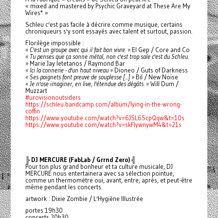
« mixed and mastered by Psychic Graveyard at These Are My
Wires* »
Schleu c'est pas facile à décrire comme musique, certains
chroniqueurs s'y sont essayés avec talent et surtout, passion.
Florilège impossible :
« C'est un groupe avec qui il fait bon vivre. »
El Gep / Core and Co
« Tu penses que ça sonne métal, non c'est trop sale c'est du Schleu.
»
Marie Jay letetanos / Raymond Bar
« Ici la connerie - d'un haut niveau »
Dioneo / Guts of Darkness
« Ses poignets font preuve de souplesse [...] »
Bil / New Noise
« Je n'ose imaginer, en live, l'étendue des dégâts. »
Will Dum /
Muzzart
#urovisionoutsiders
https://schleu.bandcamp.com/album/lying-in-the-wrong-
coffin
https://www.youtube.com/watch?v=6JSL6ScpQqw&t=10s
https://www.youtube.com/watch?v=skFlywnywM4&t=21s
╠ DJ MERCURE (FabLab / Grrnd Zero) ╣
Pour ton plus grand bonheur et ta culture musicale, DJ
MERCURE nous entertainera avec sa sélection pointue,
comme un thermomètre oui, avant, entre, après, et peut-être
même pendant les concerts.
artwork : Dixie Zombie / L'Hygiène Illustrée
portes 19h30
concerts 20h30