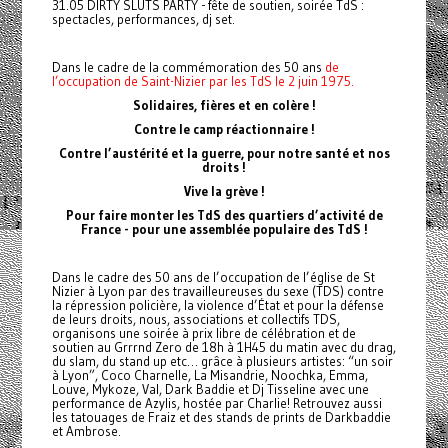
31.05 DIRTY SLUTS PARTY - fête de soutien, soirée TdS :
spectacles, performances, dj set.
Dans le cadre de la commémoration des 50 ans
de
l’occupation de Saint-Nizier par les TdS le 2 juin 1975.
Solidaires, fières et en colère !
Contre le camp réactionnaire !
Contre l’austérité et la guerre, pour notre santé et nos
droits !
Vive la grève !
Pour faire monter les TdS des quartiers d’activité de
France - pour une assemblée populaire des TdS !
Dans le cadre des 50 ans de l’occupation de l’église de St
Nizier à Lyon par des travailleureuses du sexe (TDS) contre
la répression policière, la violence d’État et pour la défense
de leurs droits, nous, associations et collectifs TDS,
organisons une soirée à prix libre de célébration et de
soutien au Grrrnd Zero de 18h à 1H45 du matin avec du drag,
du slam, du stand up etc… grâce à plusieurs artistes: “un soir
à Lyon”, Coco Charnelle, La Misandrie, Noochka, Emma,
Louve, Mykoze, Val, Dark Baddie et Dj Tisseline avec une
performance de Azylis, hostée par Charlie! Retrouvez aussi
les tatouages de Fraiz et des stands de prints de Darkbaddie
et Ambrose.