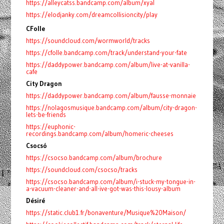
https://alleycatss.bandcamp.com/album/xyal
https://elodjanky.com/dreamcollisioncity/play
CFolle
https://soundcloud.com/wormworld/tracks
https://cfolle.bandcamp.com/track/understand-your-fate
https://daddypower.bandcamp.com/album/live-at-vanilla-
cafe
City Dragon
https://daddypower.bandcamp.com/album/fausse-monnaie
https://nolagosmusique.bandcamp.com/album/city-dragon-
lets-be-friends
https://euphonic-
recordings.bandcamp.com/album/homeric-cheeses
Csocsó
https://csocso.bandcamp.com/album/brochure
https://soundcloud.com/csocso/tracks
https://csocso.bandcamp.com/album/i-stuck-my-tongue-in-
a-vacuum-cleaner-and-all-ive-got-was-this-lousy-album
Désiré
https://static.club1.fr/bonaventure/Musique%20Maison/