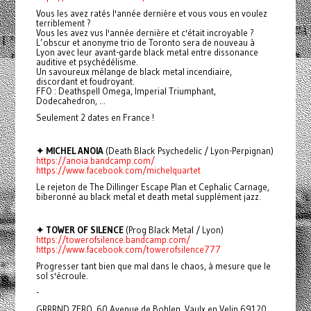
Vous les avez ratés l'année dernière et vous vous en voulez
terriblement ?
Vous les avez vus l'année dernière et c'était incroyable ?
L’obscur et anonyme trio de Toronto sera de nouveau à
Lyon avec leur avant-garde black metal entre dissonance
auditive et psychédélisme.
Un savoureux mélange de black metal incendiaire,
discordant et foudroyant.
FFO : Deathspell Omega, Imperial Triumphant,
Dodecahedron, ...
Seulement 2 dates en France !
✦ MICHEL ANOIA
(Death Black Psychedelic / Lyon-Perpignan)
https://anoia.bandcamp.com/
https://www.facebook.com/michelquartet
Le rejeton de The Dillinger Escape Plan et Cephalic Carnage,
biberonné au black metal et death metal supplément jazz.
✦ TOWER OF SILENCE
(Prog Black Metal / Lyon)
https://towerofsilence.bandcamp.com/
https://www.facebook.com/towerofsilence777
Progresser tant bien que mal dans le chaos, à mesure que le
sol s'écroule.
-
GRRRND ZERO, 60 Avenue de Bohlen, Vaulx en Velin 69120