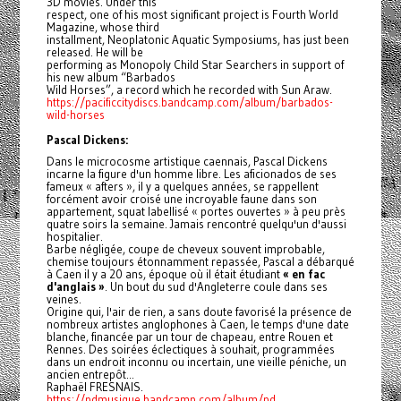
3D movies. Under this
respect, one of his most significant project is Fourth World
Magazine, whose third
installment, Neoplatonic Aquatic Symposiums, has just been
released. He will be
performing as Monopoly Child Star Searchers in support of
his new album “Barbados
Wild Horses”, a record which he recorded with Sun Araw.
https://pacificcitydiscs.bandcamp.com/album/barbados-
wild-horses
Pascal Dickens:
Dans le microcosme artistique caennais, Pascal Dickens
incarne la figure d'un homme libre. Les aficionados de ses
fameux « afters », il y a quelques années, se rappellent
forcément avoir croisé une incroyable faune dans son
appartement, squat labellisé « portes ouvertes » à peu près
quatre soirs la semaine. Jamais rencontré quelqu'un d'aussi
hospitalier.
Barbe négligée, coupe de cheveux souvent improbable,
chemise toujours étonnamment repassée, Pascal a débarqué
à Caen il y a 20 ans, époque où il était étudiant
« en fac
d'anglais »
. Un bout du sud d'Angleterre coule dans ses
veines.
Origine qui, l'air de rien, a sans doute favorisé la présence de
nombreux artistes anglophones à Caen, le temps d'une date
blanche, financée par un tour de chapeau, entre Rouen et
Rennes. Des soirées éclectiques à souhait, programmées
dans un endroit inconnu ou incertain, une vieille péniche, un
ancien entrepôt...
Raphaël FRESNAIS.
https://pdmusique.bandcamp.com/album/pd