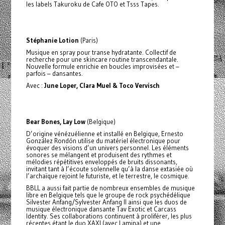
les labels Takuroku de Cafe OTO et Tsss Tapes.
Stéphanie Lotion
(Paris)
Musique en spray pour transe hydratante. Collectif de
recherche pour une skincare routine transcendantale.
Nouvelle formule enrichie en boucles improvisées et –
parfois – dansantes.
Avec :
June Loper, Clara Muel & Toco Vervisch
Bear Bones, Lay Low
(Belgique)
D’origine vénézuélienne et installé en Belgique, Ernesto
González Rondón utilise du matériel électronique pour
évoquer des visions d’un univers personnel. Les éléments
sonores se mélangent et produisent des rythmes et
mélodies répétitives enveloppés de bruits dissonants,
invitant tant à l’écoute solennelle qu’à la danse extasiée où
l’archaïque rejoint le futuriste, et le terrestre, le cosmique.
BBLL a aussi fait partie de nombreux ensembles de musique
libre en Belgique tels que le groupe de rock psychédélique
Silvester Anfang/Sylvester Anfang II ainsi que les duos de
musique électronique dansante Tav Exotic et Carcass
Identity. Ses collaborations continuent à proliférer, les plus
récentes étant le duo XAXI (avec Lamina) et une