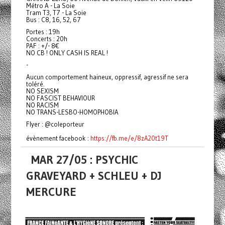
Métro A - La Soie
Tram T3, T7 - La Soie
Bus : C8, 16, 52, 67
Portes : 19h
Concerts : 20h
PAF : +/- 8€
NO CB ! ONLY CASH IS REAL !
-
Aucun comportement haineux, oppressif, agressif ne sera
toléré.
NO SEXISM
NO FASCIST BEHAVIOUR
NO RACISM
NO TRANS-LESBO-HOMOPHOBIA
Flyer : @coleporteur
évènement facebook :
https://fb.me/e/8zA20t19T
MAR 27/05 : PSYCHIC
GRAVEYARD + SCHLEU + DJ
MERCURE