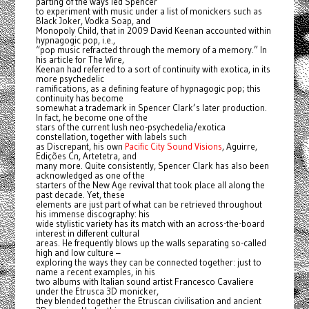
parting of the ways led Spencer
to experiment with music under a list of monickers such as
Black Joker, Vodka Soap, and
Monopoly Child, that in 2009 David Keenan accounted within
hypnagogic pop, i.e.,
“pop music refracted through the memory of a memory.” In
his article for The Wire,
Keenan had referred to a sort of continuity with exotica, in its
more psychedelic
ramifications, as a defining feature of hypnagogic pop; this
continuity has become
somewhat a trademark in Spencer Clark’s later production.
In fact, he become one of the
stars of the current lush neo-psychedelia/exotica
constellation, together with labels such
as Discrepant, his own
Pacific City Sound Visions
, Aguirre,
Edições Cn, Artetetra, and
many more. Quite consistently, Spencer Clark has also been
acknowledged as one of the
starters of the New Age revival that took place all along the
past decade. Yet, these
elements are just part of what can be retrieved throughout
his immense discography: his
wide stylistic variety has its match with an across-the-board
interest in different cultural
areas. He frequently blows up the walls separating so-called
high and low culture –
exploring the ways they can be connected together: just to
name a recent examples, in his
two albums with Italian sound artist Francesco Cavaliere
under the Etrusca 3D monicker,
they blended together the Etruscan civilisation and ancient