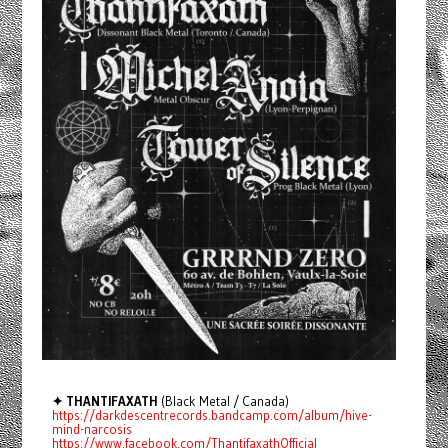
✦ THANTIFAXATH
(Black Metal / Canada)
https://darkdescentrecords.bandcamp.com/album/hive-
mind-narcosis
https://www.facebook.com/ThantifaxathOfficial