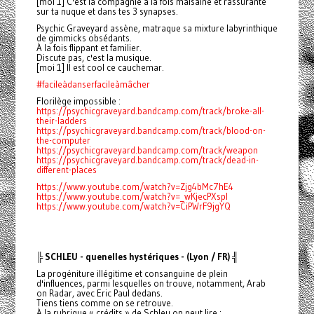
[moi 1] C'est la compagnie à la fois malsaine et rassurante
sur ta nuque et dans tes 3 synapses.
Psychic Graveyard assène, matraque sa mixture labyrinthique
de gimmicks obsédants.
À la fois flippant et familier.
Discute pas, c'est la musique.
[moi 1] Il est cool ce cauchemar.
#facileàdanserfacileàmâcher
Florilège impossible :
https://psychicgraveyard.bandcamp.com/track/broke-all-
their-ladders
https://psychicgraveyard.bandcamp.com/track/blood-on-
the-computer
https://psychicgraveyard.bandcamp.com/track/weapon
https://psychicgraveyard.bandcamp.com/track/dead-in-
different-places
https://www.youtube.com/watch?v=Zjg4bMc7hE4
https://www.youtube.com/watch?v=_wKjecPXspI
https://www.youtube.com/watch?v=CiPWrF9jgYQ
╠ SCHLEU - quenelles hystériques - (Lyon / FR) ╣
La progéniture illégitime et consanguine de plein
d'influences, parmi lesquelles on trouve, notamment, Arab
on Radar, avec Eric Paul dedans.
Tiens tiens comme on se retrouve.
À la rubrique « crédits » de Schleu on peut lire :