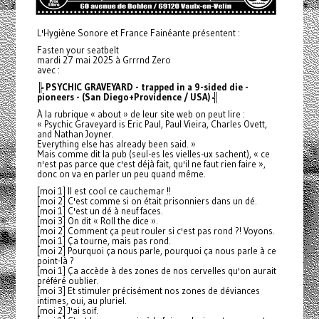
L'Hygiène Sonore et France Fainéante présentent :
Fasten your seatbelt
mardi 27 mai 2025 à Grrrnd Zero
avec :
╠ PSYCHIC GRAVEYARD - trapped in a 9-sided die -
pioneers - (San Diego+Providence / USA) ╣
À la rubrique « about » de leur site web on peut lire :
« Psychic Graveyard is Eric Paul, Paul Vieira, Charles Ovett,
and Nathan Joyner.
Everything else has already been said. »
Mais comme dit la pub (seul-es les vielles-ux sachent), « ce
n'est pas parce que c'est déjà fait, qu'il ne faut rien faire »,
donc on va en parler un peu quand même.
[moi 1] Il est cool ce cauchemar !!
[moi 2] C'est comme si on était prisonniers dans un dé.
[moi 1] C'est un dé à neuf faces.
[moi 3] On dit « Roll the dice ».
[moi 2] Comment ça peut rouler si c'est pas rond ?! Voyons.
[moi 1] Ça tourne, mais pas rond.
[moi 2] Pourquoi ça nous parle, pourquoi ça nous parle à ce
point-là ?
[moi 1] Ça accède à des zones de nos cervelles qu'on aurait
préféré oublier.
[moi 3] Et stimuler précisément nos zones de déviances
intimes, oui, au pluriel.
[moi 2] J'ai soif.