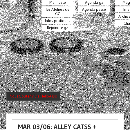
Manifeste
Agenda gz
Mag
les Ateliers de
Agenda passé
Ima
GZ
Archiv
Infos pratiques
Cha
Rejoindre gz
Nous Soutenir Via HelloAsso
MAR 03/06: ALLEY CATSS +