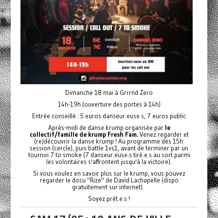
Dimanche 18 mai à Grrrnd Zero
14h-19h (ouverture des portes à 14h)
Entrée conseillé : 5 euros danseur.euse.s, 7 euros public
Après-midi de danse krump organisée par
le
collectif/famille de krump Fresh Fam.
Venez regarder et
(re)découvrir la danse krump ! Au programme dès 15h:
session (cercle), puis battle 1vs1, avant de terminer par un
tournoi 7 to smoke (7 danseur.euse.s tiré.e.s au sort parmi
les volontaires s'affrontent jusqu'à la victoire).
Si vous voulez en savoir plus sur le krump, vous pouvez
regarder le docu "Rize" de David Lachapelle (dispo
gratuitement sur internet).
Soyez prêt.e.s !