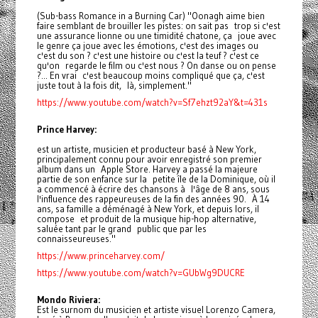
(Sub-bass Romance in a Burning Car) "Oonagh aime bien
faire semblant de brouiller les pistes: on sait pas trop si c'est
une assurance lionne ou une timidité chatone, ça joue avec
le genre ça joue avec les émotions, c'est des images ou
c'est du son ? c'est une histoire ou c'est la teuf ? c'est ce
qu'on regarde le film ou c'est nous ? On danse ou on pense
?... En vrai c'est beaucoup moins compliqué que ça, c'est
juste tout à la fois dit, là, simplement."
https://www.youtube.com/watch?v=Sf7ehzt92aY&t=431s
Prince Harvey:
est un artiste, musicien et producteur basé à New York,
principalement connu pour avoir enregistré son premier
album dans un Apple Store. Harvey a passé la majeure
partie de son enfance sur la petite île de la Dominique, où il
a commencé à écrire des chansons à l'âge de 8 ans, sous
l'influence des rappeureuses de la fin des années 90. À 14
ans, sa famille a déménagé à New York, et depuis lors, il
compose et produit de la musique hip-hop alternative,
saluée tant par le grand public que par les
connaisseureuses."
https://www.princeharvey.com/
https://www.youtube.com/watch?v=GUbWg9DUCRE
Mondo Riviera:
Est le surnom du musicien et artiste visuel Lorenzo Camera,