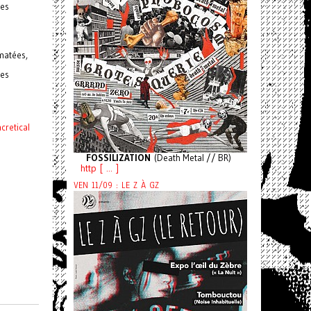
les
matées,
des
cretical
FOSSILIZATION
(Death Metal // BR)
http [ ... ]
VEN 11/09 : LE Z À GZ