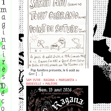
Pop funèbre présente, le 6 août au
Grrr [ ... ]
SAM 15/08 : RAGANA + MARGARITA +
BASSEVILLE + MALÉORE