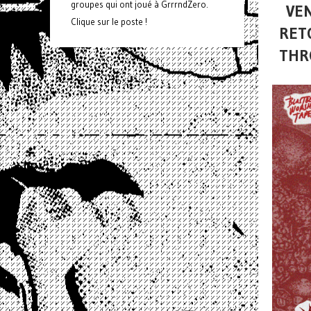
groupes qui ont joué à GrrrndZero.
VEN
Clique sur le poste !
RETO
THR