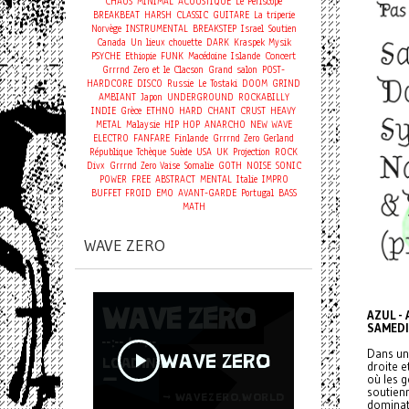
CHAOS
MINIMAL
ACOUSTIQUE
Le Periscope
BREAKBEAT
HARSH
CLASSIC
GUITARE
La triperie
Norvège
INSTRUMENTAL
BREAKSTEP
Israel
Soutien
Canada
Un lieux chouette
DARK
Kraspek Mysik
Concert
PSYCHE
Ethiopie
FUNK
Macédoine
Islande
Grrrnd Zero et le Clacson
Grand salon
POST-
HARDCORE
DISCO
Russie
Le Tostaki
DOOM
GRIND
AMBIANT
Japon
UNDERGROUND
ROCKABILLY
INDIE
Grèce
ETHNO
HARD
CHANT
CRUST
HEAVY
METAL
Malaysie
HIP HOP
ANARCHO
NEW WAVE
ELECTRO
FANFARE
Finlande
Grrrnd Zero Gerland
République Tchèque
Suède
USA
UK
Projection
ROCK
Divx
Grrrnd Zero Vaise
Somalie
GOTH
NOISE
SONIC
POWER
FREE
ABSTRACT
MENTAL
Italie
IMPRO
BUFFET FROID
EMO
AVANT-GARDE
Portugal
BASS
MATH
WAVE ZERO
AZUL -
SAMEDI
Dans un 
droite 
où les 
soutien
dominat