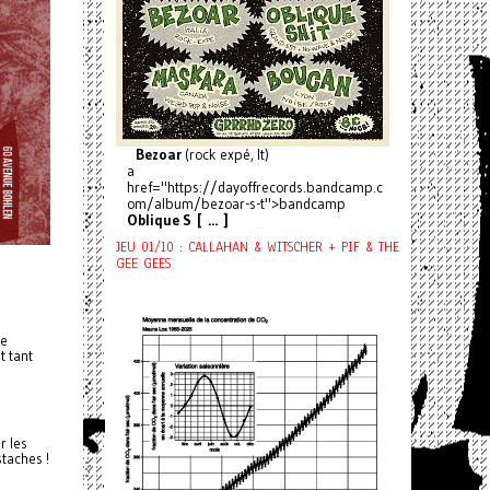
Bezoar
(rock expé, It)
a
href="https://dayoffrecords.bandcamp.c
om/album/bezoar-s-t">bandcamp
Oblique S [ ... ]
JEU 01/10 : CALLAHAN & WITSCHER + PIF & THE
GEE GEES
de
t tant
r les
taches !