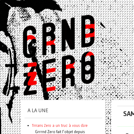
A LA UNE
SAM
Trrrans Zero a un truc à vous dire
Grrrnd Zero fait l’objet depuis