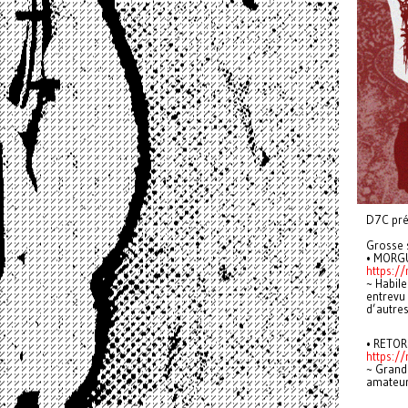
D7C pré
Grosse s
• MORGU
https:/
~ Habile
entrevu 
d’autres
• RETOR
https:/
~ Grand 
amateurs