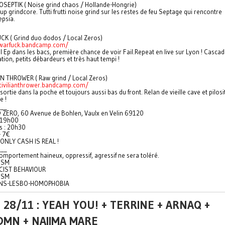
OSEPTIK ( Noise grind chaos / Hollande-Hongrie)
up grindcore. Tutti frutti noise grind sur les restes de feu Septage qui rencontre
epsia.
CK ( Grind duo dodos / Local Zeros)
/warfuck.bandcamp.com/
 Ep dans les bacs, première chance de voir Fail.Repeat en live sur Lyon ! Cascad
ation, petits débardeurs et très haut tempi !
IAN THROWER ( Raw grind / Local Zeros)
/civilianthrower.bandcamp.com/
ortie dans la poche et toujours aussi bas du front. Relan de vieille cave et pilosi
e !
___
ZERO, 60 Avenue de Bohlen, Vaulx en Velin 69120
: 19h00
s : 20h30
- 7€
 ONLY CASH IS REAL !
___
omportement haineux, oppressif, agressif ne sera toléré.
ISM
CIST BEHAVIOUR
ISM
NS-LESBO-HOMOPHOBIA
 28/11 : YEAH YOU! + TERRINE + ARNAQ +
DMN + NAIIMA MARE