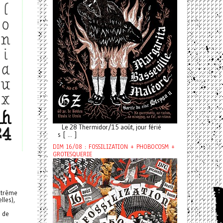
Le 28 Thermidor/15 août, jour férié
s [ ... ]
DIM 16/08 : FOSSILIZATION + PHOBOCOSM +
GROTESQUERIE
extrême
lles),
e de