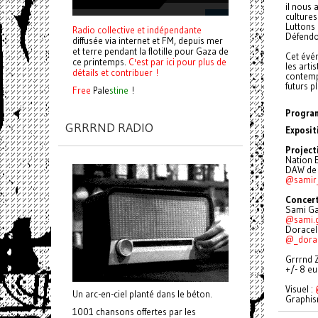
il nous 
cultures
Luttons 
Radio collective et indépendante
Défendon
diffusée via internet et FM, depuis mer
et terre pendant la flotille pour Gaza de
Cet évén
ce printemps.
C'est par ici pour plus de
les art
détails et contribuer !
contempl
futurs p
Free
Pale
stine
!
Progra
GRRRND RADIO
Exposi
Project
Nation E
DAW de 
@samir
Concert 
Sami Gal
@sami.g
Doracel
@_dorac
Grrrnd 
+/- 8 e
Visuel :
Un arc-en-ciel planté dans le béton.
Graphis
1001 chansons offertes par les