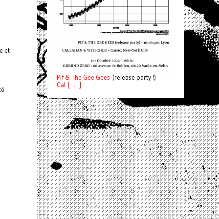
e et
Pif
& The Gee Gees
(release party !)
C
a
l [ ... ]
té