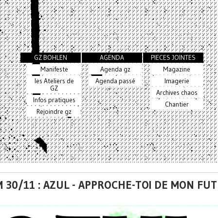
GZ BOHLEN
AGENDA
PIECES JOINTES
Manifeste
Agenda gz
Magazine
les Ateliers de
Agenda passé
Imagerie
GZ
Archives chaos
Infos pratiques
Chantier
Rejoindre gz
 30/11 : AZUL - APPROCHE-TOI DE MON FU