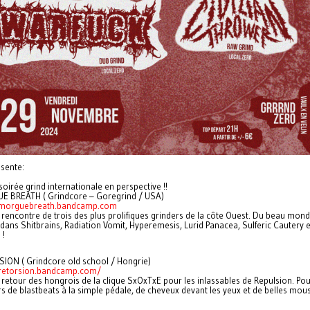
sente:
oirée grind internationale en perspective !!
E BREATH ( Grindcore – Goregrind / USA)
/morguebreath.bandcamp.com
 rencontre de trois des plus prolifiques grinders de la côte Ouest. Du beau mon
dans Shitbrains, Radiation Vomit, Hyperemesis, Lurid Panacea, Sulferic Cautery e
 !
SION ( Grindcore old school / Hongrie)
/retorsion.bandcamp.com/
retour des hongrois de la clique SxOxTxE pour les inlassables de Repulsion. Pou
 de blastbeats à la simple pédale, de cheveux devant les yeux et de belles mous