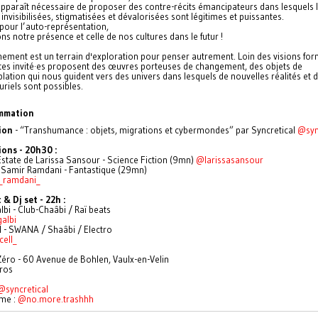
apparaît nécessaire de proposer des contre-récits émancipateurs dans lesquels 
 invisibilisées, stigmatisées et dévalorisées sont légitimes et puissantes.
pour l’auto-représentation,
s notre présence et celle de nos cultures dans le futur !
ement est un terrain d'exploration pour penser autrement. Loin des visions for
istes invité·es proposent des œuvres porteuses de changement, des objets de
ation qui nous guident vers des univers dans lesquels de nouvelles réalités et 
luriels sont possibles.
mmation
tion
- “Transhumance : objets, migrations et cybermondes” par Syncretical
@syn
ions - 20h30 :
state de Larissa Sansour - Science Fiction (9mn)
@larissasansour
Samir Ramdani - Fantastique (29mn)
_ramdani_
& Dj set - 22h :
bi - Club-Chaâbi / Raï beats
albi
l - SWANA / Shaâbi / Electro
ell_
Zéro - 60 Avenue de Bohlen, Vaulx-en-Velin
uros
@syncretical
me :
@no.more.trashhh