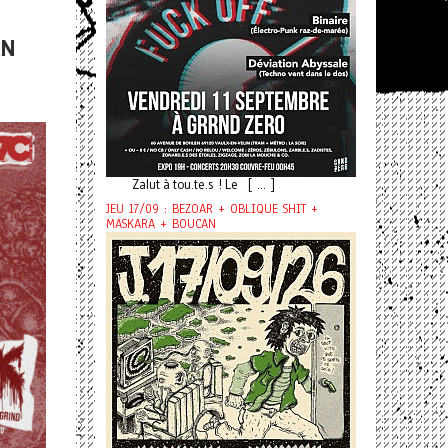
AN
Zalut à tou.te.s ! Le [ ... ]
JEU 17/09 : BEZOAR + OBLIQUE SHIT +
MASKARA + BOUCAN