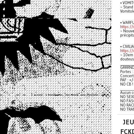
• VOMIT
~ Stand 
Vomitol
• WARFU
https:/
~ Nouvel
précipit
• CIVIL
https:/
~ 10em s
douteus
_______
GRRRND 
Portes 
Concert
PAF : +/
NO CB !
_______
Aucun c
NO SEX
NO FAS
NO RAC
NO TRA
JEU
FCK