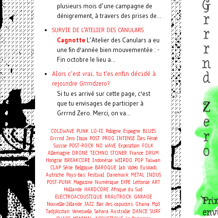
plusieurs mois d’une campagne de
dénigrement, à travers des prises de...
SURVIE DE L'ATELIER DES CANULARS
Cagnotte
L’Atelier des Canulars a eu
une fin d'année bien mouvementée : -
Fin octobre le lieu a...
Alors c'est vrai, tu t'es enfin décidé à
rejoindre Grrrndzero?
Si tu es arrivé sur cette page, c'est
que tu envisages de participer à
Grrrnd Zero. Merci, on va...
COLDWAVE
PUNK
LO-FI
Pologne
Espagne
BLUES
Grrrnd Zero
Ibiza
POST
PROG
INTENSE
Îles Féroé
Suisse
POST-ROCK
NO WAVE
Exposition
FOLK
Allemagne
DRONE
TECHNO
STONER
France
DRUM
Hongrie
BREAKCORE
Indonésie
WEIRDO
POP
Taiwan
CLAP
Série
Belgique
BAROQUE
lab
Vidéo
Euskadi
Autriche
Pays-bas
Festival
Danemark
METAL
INDUS
POST-PUNK
Magazine
Numérique
EXPE
Lettonie
ART
Hollande
HARDCORE
Afrique du Sud
ELECTROACOUSTIQUE
KRAUTROCK
GARAGE
Nouvelle-Zélande
JAZZ
Bar des capucins
Ghana
Mp3
Tadjikistan
Venezuela
Sahara
Australie
DANCE
SURF