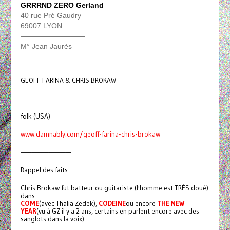
GRRRND ZERO Gerland
40 rue Pré Gaudry
69007 LYON
—————————
M° Jean Jaurès
GEOFF FARINA & CHRIS BROKAW
—————————
folk (USA)
www.damnably.com/geoff-farina-chris-brokaw
—————————
Rappel des faits :
Chris Brokaw fut batteur ou guitariste (l'homme est TRÈS doué)
dans
COME
(avec Thalia Zedek),
CODEINE
ou encore
THE NEW
YEAR
(vu à GZ il y a 2 ans, certains en parlent encore avec des
sanglots dans la voix).