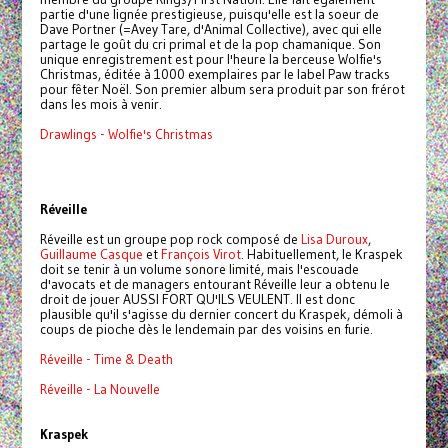
partie d'une lignée prestigieuse, puisqu'elle est la soeur de
Dave Portner (=Avey Tare, d'Animal Collective), avec qui elle
partage le goût du cri primal et de la pop chamanique. Son
unique enregistrement est pour l'heure la berceuse Wolfie's
Christmas, éditée à 1000 exemplaires par le label Paw tracks
pour fêter Noël. Son premier album sera produit par son frérot
dans les mois à venir.
Drawlings - Wolfie's Christmas
Réveille
Réveille est un groupe pop rock composé de
Lisa Duroux
,
Guillaume Casque
et
François Virot
. Habituellement, le Kraspek
doit se tenir à un volume sonore limité, mais l'escouade
d'avocats et de managers entourant Réveille leur a obtenu le
droit de jouer AUSSI FORT QU'ILS VEULENT. Il est donc
plausible qu'il s'agisse du dernier concert du Kraspek, démoli à
coups de pioche dès le lendemain par des voisins en furie.
Réveille - Time & Death
Réveille - La Nouvelle
Kraspek