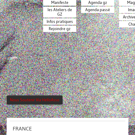
Manifeste
Agenda gz
Mag
les Ateliers de
Agenda passé
Ima
GZ
Archiv
Infos pratiques
Cha
Rejoindre gz
Nous Soutenir Via HelloAsso
FRANCE