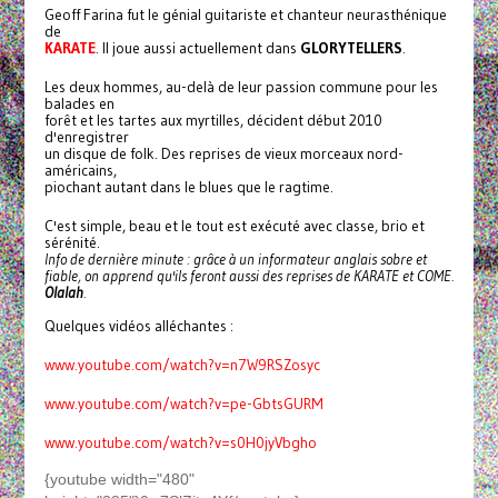
Geoff Farina fut le génial guitariste et chanteur neurasthénique
de
KARATE
. Il joue aussi actuellement dans
GLORYTELLERS
.
Les deux hommes, au-delà de leur passion commune pour les
balades en
forêt et les tartes aux myrtilles, décident début 2010
d'enregistrer
un disque de folk. Des reprises de vieux morceaux nord-
américains,
piochant autant dans le blues que le ragtime.
C'est simple, beau et le tout est exécuté avec classe, brio et
sérénité.
Info de dernière minute : grâce à un informateur anglais sobre et
fiable, on apprend qu'ils feront aussi des reprises de KARATE et COME.
Olalah
.
Quelques vidéos alléchantes :
www.youtube.com/watch?v=n7W9RSZosyc
www.youtube.com/watch?v=pe-GbtsGURM
www.youtube.com/watch?v=s0H0jyVbgho
{youtube width="480"