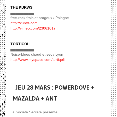
THE KURWS
▄▄▄▄▄▄▄▄▄
free-rock frais et orageux / Pologne
http://kurws.com
http://vimeo.com/23061017
TORTICOLI
▄▄▄▄▄▄▄▄▄
Noise-blues chaud et sec / Lyon
http://www.myspace.com/tortiqoli
JEU 28 MARS : POWERDOVE +
MAZALDA + ANT
La Société Secrète présente :