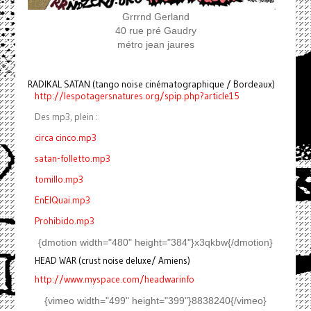
Grrrnd Gerland
40 rue pré Gaudry
métro jean jaures
RADIKAL SATAN (tango noise cinématographique / Bordeaux)
http://lespotagersnatures.org/spip.php?article15
Des mp3, plein :
circa cinco.mp3
satan-folletto.mp3
tomillo.mp3
EnElQuai.mp3
Prohibido.mp3
{dmotion width="480" height="384"}x3qkbw{/dmotion}
HEAD WAR (crust noise deluxe/ Amiens)
http://www.myspace.com/headwarinfo
{vimeo width="499" height="399"}8838240{/vimeo}