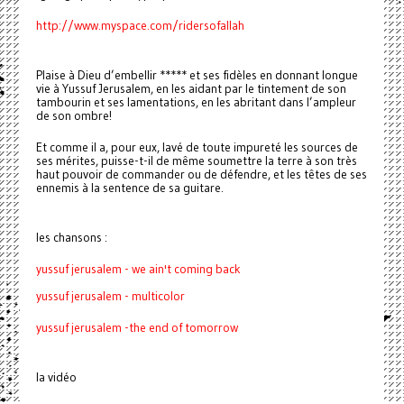
http://www.myspace.com/ridersofallah
Plaise à Dieu d’embellir ***** et ses fidèles en donnant longue
vie à Yussuf Jerusalem, en les aidant par le tintement de son
tambourin et ses lamentations, en les abritant dans l’ampleur
de son ombre!
Et comme il a, pour eux, lavé de toute impureté les sources de
ses mérites, puisse-t-il de même soumettre la terre à son très
haut pouvoir de commander ou de défendre, et les têtes de ses
ennemis à la sentence de sa guitare.
les chansons :
yussuf jerusalem - we ain't coming back
yussuf jerusalem - multicolor
yussuf jerusalem -the end of tomorrow
la vidéo