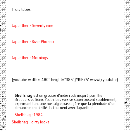
Trois tubes :
Japanther - Seventy nine
Japanther - River Phoenix
Japanther - Mornings
{youtube width="480" height="385"}YRfF7A1whvw{/youtube}
Shellshag
est un groupe d’indie rock inspiré par The
Breeders et Sonic Youth. Les voix se superposent subtilement,
exprimant tant une nostalgie passagère que la plénitude d’un
dimanche ensoleillé. Ils tournent avec Japanther.
Shellshag - 1984
Shellshag - dirty looks