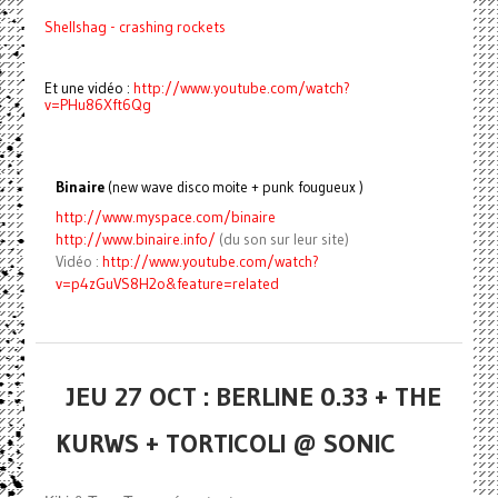
Shellshag - crashing rockets
Et une vidéo :
http://www.youtube.com/watch?
v=PHu86Xft6Qg
Binaire
(new wave disco moite + punk fougueux )
http://www.myspace.com/binaire
http://www.binaire.info/
(du son sur leur site)
Vidéo :
http://www.youtube.com/watch?
v=p4zGuVS8H2o&feature=related
JEU 27 OCT : BERLINE 0.33 + THE
KURWS + TORTICOLI @ SONIC