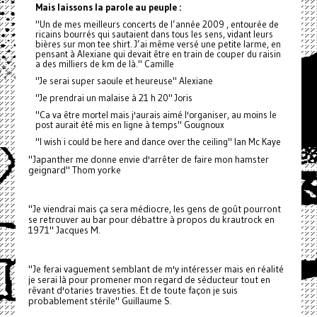
Mais laissons la parole au peuple :
"Un de mes meilleurs concerts de l’année 2009 , entourée de
ricains bourrés qui sautaient dans tous les sens, vidant leurs
bières sur mon tee shirt. J’ai même versé une petite larme, en
pensant à Alexiane qui devait être en train de couper du raisin
a des milliers de km de là." Camille
"Je serai super saoule et heureuse" Alexiane
"Je prendrai un malaise à 21 h 20" Joris
"Ca va être mortel mais j'aurais aimé l'organiser, au moins le
post aurait été mis en ligne à temps" Gougnoux
"I wish i could be here and dance over the ceiling" Ian Mc Kaye
"Japanther me donne envie d'arrêter de faire mon hamster
geignard" Thom yorke
"Je viendrai mais ça sera médiocre, les gens de goût pourront
se retrouver au bar pour débattre à propos du krautrock en
1971" Jacques M.
"Je ferai vaguement semblant de m'y intéresser mais en réalité
je serai là pour promener mon regard de séducteur tout en
rêvant d'otaries travesties. Et de toute façon je suis
probablement stérile" Guillaume S.