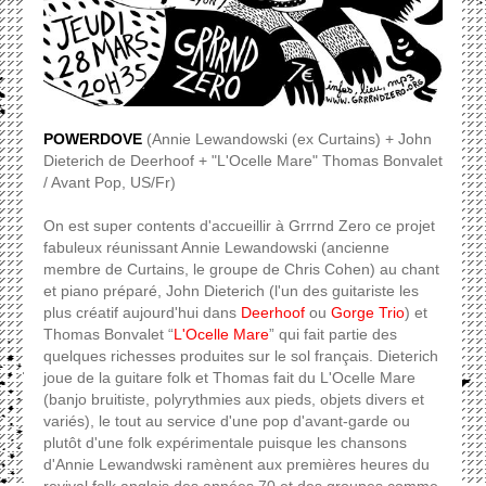
POWERDOVE
(Annie Lewandowski (ex Curtains) + John
Dieterich de Deerhoof + "L'Ocelle Mare" Thomas Bonvalet
/ Avant Pop, US/Fr)
On est super contents d'accueillir à Grrrnd Zero ce projet
fabuleux réunissant Annie Lewandowski (ancienne
membre de Curtains, le groupe de Chris Cohen) au chant
et piano préparé, John Dieterich (l'un des guitariste les
plus créatif aujourd'hui dans
Deerhoof
ou
Gorge Trio
) et
Thomas Bonvalet “
L'Ocelle Mare
” qui fait partie des
quelques richesses produites sur le sol français. Dieterich
joue de la guitare folk et Thomas fait du L'Ocelle Mare
(banjo bruitiste, polyrythmies aux pieds, objets divers et
variés), le tout au service d'une pop d'avant-garde ou
plutôt d'une folk expérimentale puisque les chansons
d'Annie Lewandwski ramènent aux premières heures du
revival folk anglais des années 70 et des groupes comme