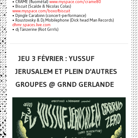
• CRAME (fluométal)
www.myspace.com/crame80
• Biscuit (Scalde & Nicolas Colas)
www.myspace.com/boxofbiscuit
• Djingle Carabinn (concert-performance)
• Roustovsky & Dj Mobilephone (Dick head Man Records)
dhmr.spaces.live.com
• dj Tänzerine (Riot Grrrls)
JEU 3 FÉVRIER : YUSSUF
JERUSALEM ET PLEIN D'AUTRES
GROUPES @ GRND GERLANDE