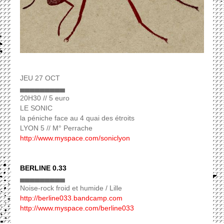
JEU 27 OCT
▄▄▄▄▄▄▄▄▄
20H30 // 5 euro
LE SONIC
la péniche face au 4 quai des étroits
LYON 5 // M° Perrache
http://www.myspace.com/soniclyon
BERLINE 0.33
▄▄▄▄▄▄▄▄▄
Noise-rock froid et humide / Lille
http://berline033.bandcamp.com
http://www.myspace.com/berline033