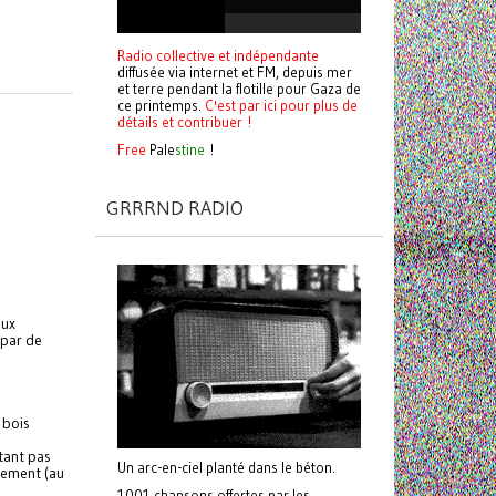
Radio collective et indépendante
diffusée via internet et FM, depuis mer
et terre pendant la flotille pour Gaza de
ce printemps.
C'est par ici pour plus de
détails et contribuer !
Free
Pale
stine
!
GRRRND RADIO
eux
 par de
 bois
étant pas
Un arc-en-ciel planté dans le béton.
gnement (au
n
1001 chansons offertes par les