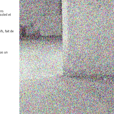
ins
oleil et
s, fait de
 as un