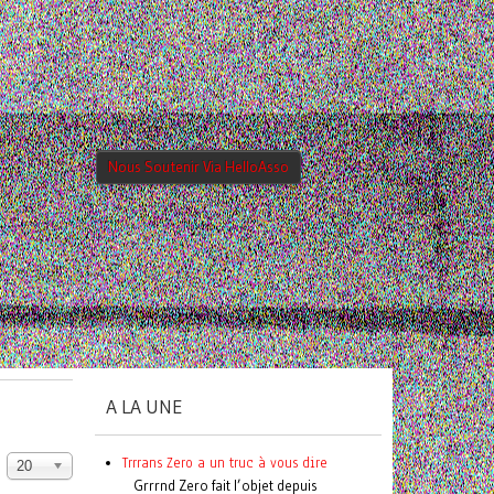
Nous Soutenir Via HelloAsso
A LA UNE
Trrrans Zero a un truc à vous dire
20
Grrrnd Zero fait l’objet depuis