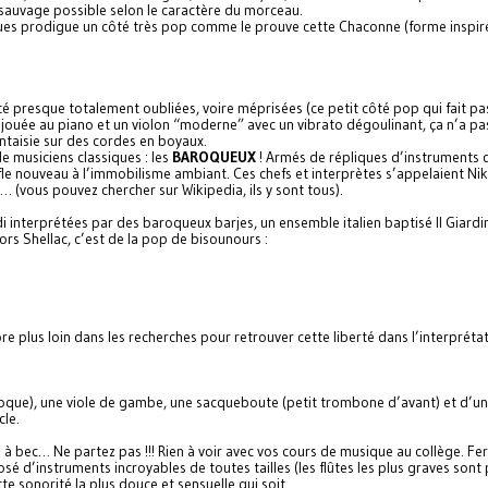
uvage possible selon le caractère du morceau.
ques prodigue un côté très pop comme le prouve cette Chaconne (forme inspir
 presque totalement oubliées, voire méprisées (ce petit côté pop qui fait pa
 jouée au piano et un violon “moderne” avec un vibrato dégoulinant, ça n’a pa
antaisie sur des cordes en boyaux.
e musiciens classiques : les
BAROQUEUX
! Armés de répliques d’instruments
fle nouveau à l’immobilisme ambiant. Ces chefs et interprètes s’appelaient Ni
… (vous pouvez chercher sur Wikipedia, ils y sont tous).
di interprétées par des baroqueux barjes, un ensemble italien baptisé Il Giardi
rs Shellac, c’est de la pop de bisounours :
ore plus loin dans les recherches pour retrouver cette liberté dans l’interpréta
oque), une viole de gambe, une sacqueboute (petit trombone d’avant) et d’une
cle.
s à bec… Ne partez pas !!! Rien à voir avec vos cours de musique au collège. Fe
 d’instruments incroyables de toutes tailles (les flûtes les plus graves sont 
 sonorité la plus douce et sensuelle qui soit…