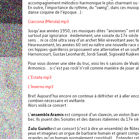
accompagnement mélodico-harmonique le plus charmant ou sa
En outre, l’importance du rythme, du “swing”, dans ces musi
danse coquine de l’époque…) :
Ciaccona (Merula).mp3
Jusqu’aux années 1950, ces musiques dites “anciennes” ont été
surtout par ignorance : évidemment, une sonate du 17e siècle
sens… ni ce côté ultra sexy d’un archet félin virevoltant avec f
Heureusement, les années 60 ont vu naître une nouvelle race d
ces hippies-guérilleros proposaient une alternative et un souf
Harnoncourt, Gustav Leonhardt, Jordi Savall, Sigisvald Kuijken
Pour vous donner une idée du truc, voici les 4 saisons de Vival
Armonico… si c’est pas rock’n’roll comme manière de jouer alo
L’Estate.mp3
L’Inverno.mp3
Bref. Aujourd’hui encore on continue à défricher et à aller enc
combien nécessaire et vivifiante.
Alors voilà ce concert :
L’
ensemble Aramis
est composé d’un clavecin, un violon (bar
bec. Ils jouent des Sonates et des danses italiennes du 17e siè
Zulu Guivili
est un consort (c’est à dire un ensemble) de flûte
yeux et imaginez un orgue de barbarie humain et géant composé
grandes qu’un humain normalement constitué)… Entendez cette