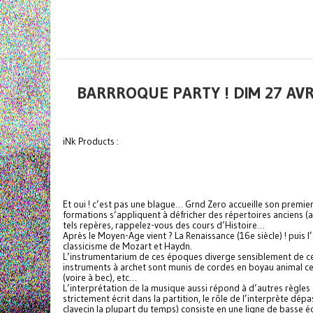
BARRROQUE PARTY ! DIM 27 AVR
iNk Products :
Et oui ! c’est pas une blague… Grnd Zero accueille son pre
formations s’appliquent à défricher des répertoires anciens (a
tels repères, rappelez-vous des cours d’Histoire…
Après le Moyen-Age vient ? La Renaissance (16e siècle) ! puis 
classicisme de Mozart et Haydn.
L’instrumentarium de ces époques diverge sensiblement de celu
instruments à archet sont munis de cordes en boyau animal ce 
(voire à bec), etc…
L’interprétation de la musique aussi répond à d’autres règles 
strictement écrit dans la partition, le rôle de l’interprète dé
clavecin la plupart du temps) consiste en une ligne de basse é