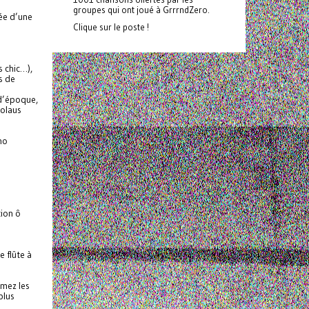
groupes qui ont joué à GrrrndZero.
ée d’une
Clique sur le poste !
s chic…),
s de
 d’époque,
kolaus
no
tion ô
 flûte à
rmez les
plus