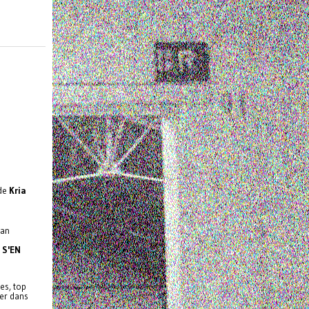
de
Kria
ean
 S'EN
es, top
rer dans