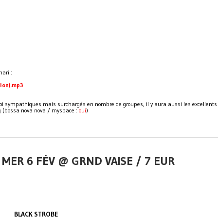
ari :
sion).mp3
 foi sympathiques mais surchargés en nombre de groupes, il y aura aussi les excellents
g
(bossa nova nova / myspace :
oui
)
 MER 6 FÉV @ GRND VAISE / 7 EUR
BLACK STROBE