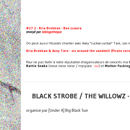
#27.2 - Kria Brekkan - Bee Lxaura
envoyé par
lablogotheque
On peut aussi l'écouter chanter avec Avey "cuckoo cuckoo" Tare, son m
Kria Brekkan & Avey Tare - sis around the sandmill (Pirate ver
Pour ne pas faillir à notre réputation d'organisateurs de concerts ma
Battle Snake
(noise noise noise / myspace :
oui
) et
Mother Fuckin
BLACK STROBE / THE WILLOWZ -
organisé par [Under A] Big Black Sun