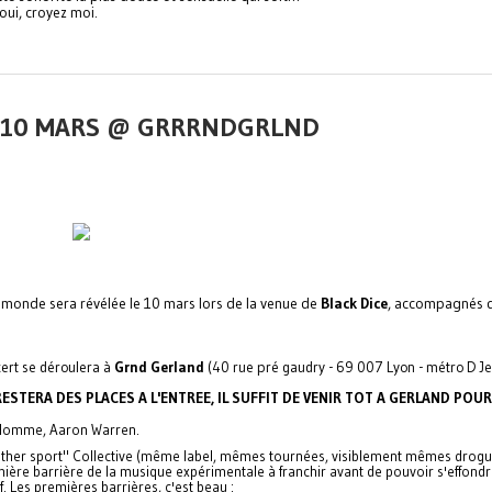
oui, croyez moi.
!! 10 MARS @ GRRRNDGRLND
du monde sera révélée le 10 mars lors de la venue de
Black Dice
, accompagnés 
cert se déroulera à
Grnd Gerland
(40 rue pré gaudry - 69 007 Lyon - métro D J
ESTERA DES PLACES A L'ENTREE, IL SUFFIT DE VENIR TOT A GERLAND POUR
e Homme, Aaron Warren.
rother sport" Collective (même label, mêmes tournées, visiblement mêmes drogu
emière barrière de la musique expérimentale à franchir avant de pouvoir s'effond
ef. Les premières barrières, c'est beau :