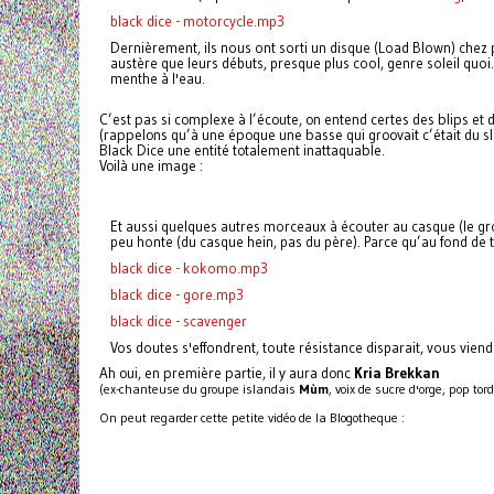
black dice - motorcycle.mp3
Dernièrement, ils nous ont sorti un disque (Load Blown) chez
austère que leurs débuts, presque plus cool, genre soleil quoi.
menthe à l'eau.
C’est pas si complexe à l’écoute, on entend certes des blips et 
(rappelons qu’à une époque une basse qui groovait c’était du sl
Black Dice une entité totalement inattaquable.
Voilà une image :
Et aussi quelques autres morceaux à écouter au casque (le gros 
peu honte (du casque hein, pas du père). Parce qu’au fond de t
black dice - kokomo.mp3
black dice - gore.mp3
black dice - scavenger
Vos doutes s'effondrent, toute résistance disparait, vous viendre
Ah oui, en première partie, il y aura donc
Kria Brekkan
(ex-chanteuse du groupe islandais
Mùm
, voix de sucre d'orge, pop to
On peut regarder cette petite vidéo de la Blogotheque :