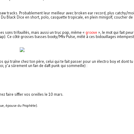
 paw tracks. Probablement leur meilleur avec broken ear record, plus catchy/mo
 Du Black Dice en short, polo, casquette tropicale, en plein minigolf, coucher de s
des sons trifouillés, mais aussi un truc pop, même «
groove
», le mot qui fait peur
ap). Ce côté grosses basses booty/Mtv Pulse, mêlé à ces bidouillages intempestif
qui traîne chez ton père, celui qui te fait passer pour un électro boy et dont tu
oi, y’a sûrement un fan de daft punk qui sommeille) :
z faire siffler vos oreilles le 10 mars.
rdue, épouse du Prophète).