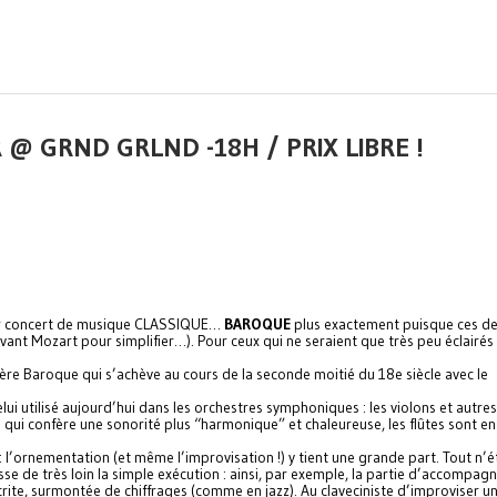
 @ GRND GRLND -18H / PRIX LIBRE !
mier concert de musique CLASSIQUE…
BAROQUE
plus exactement puisque ces d
vant Mozart pour simplifier…). Pour ceux qui ne seraient que très peu éclairés
l’ère Baroque qui s’achève au cours de la seconde moitié du 18e siècle avec le
i utilisé aujourd’hui dans les orchestres symphoniques : les violons et autres
qui confère une sonorité plus “harmonique” et chaleureuse, les flûtes sont en
: l’ornementation (et même l’improvisation !) y tient une grande part. Tout n’
passe de très loin la simple exécution : ainsi, par exemple, la partie d’accompa
crite, surmontée de chiffrages (comme en jazz). Au claveciniste d’improviser u