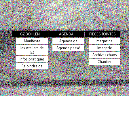
GZ BOHLEN
AGENDA
PIECES JOINTES
Manifeste
Agenda gz
Magazine
les Ateliers de
Agenda passé
Imagerie
GZ
Archives chaos
Infos pratiques
Chantier
Rejoindre gz