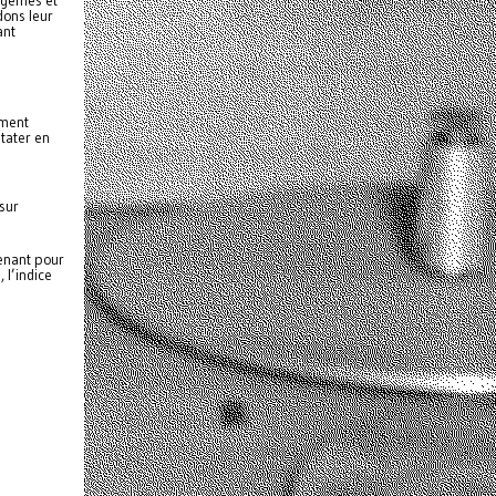
tagèmes et
dons leur
ant
ement
stater en
 sur
renant pour
 l’indice