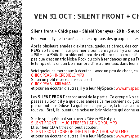
VEN 31 OCT : SILENT FRONT +
Silent front + Chick peas + Shield Your eyes - 20 h - 5 eur
Pour voir le fly de la soirée, les descriptions des groupes et les 
Après plusieurs années d'existence, quelques démos, des conc
PEAS
sortent enfin leur premier album, enregistré il y a un
JUBILé
et
JOKARI
. Ils profiteront donc de cette occasion pour f
pas que c'est un trio Noise-Rock du coin à tendances un peu Pu
le temps et ils ont un bon nombre d'instrumentaux dans leur r
Voici quelques morceaux à écouter... avec un peu de chant, ça 
CHICK PEAS - INCREDIBLE.MP3
Sinon un petit morceau assez court...
CHICK PEAS - KIRI.WMA
et pour en écouter d'autres, il y a leur MySpace :
www.myspac
Les
SILENT FRONT
seront aussi de la partie. Ce groupe Noise
passés au Sonic il y a quelques années. Je me souviens du guit
par un public médusé. La guitare est grinçante, la basse son
tout va... Bref, ils jouent une noise un brin violente qui donne 
Sur le split qu'ils ont sorti avec
TIGER FORCE
il y a...
SILENT FRONT - I MUCH PREFER HATING YOU.MP3
Et sur leur CD 4 titres on peut écouter...
SILENT FRONT - ONE OF THE LIST OF A THOUSAND.MP3
et pour en écouter d'autres, il y a leur MySpace :
www.myspace