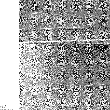
rt. À