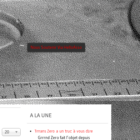
Nous Soutenir Via HelloAsso
A LA UNE
Trrrans Zero a un truc à vous dire
20
Grrrnd Zero fait l’objet depuis