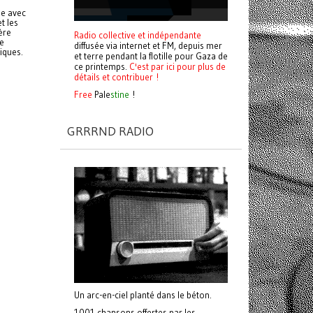
ée avec
t les
ère
Radio collective et indépendante
se
diffusée via internet et FM, depuis mer
iques.
et terre pendant la flotille pour Gaza de
ce printemps.
C'est par ici pour plus de
détails et contribuer !
Free
Pale
stine
!
GRRRND RADIO
Un arc-en-ciel planté dans le béton.
1001 chansons offertes par les