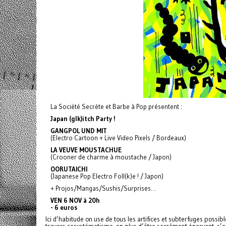
La Société Secrète et Barbe à Pop présentent :
Japan (glk)itch Party !
GANGPOL UND MIT
(Electro Cartoon + Live Video Pixels / Bordeaux)
LA VEUVE MOUSTACHUE
(Crooner de charme à moustache / Japon)
OORUTAICHI
(Japanese Pop Electro Foll(k)e ! / Japon)
+ Projos/Mangas/Sushis/
Surprises…
VEN 6 NOV à 20h
- 6 euros
Ici d’habitude on use de tous les artifices et subterfuges possib