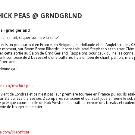
 CHICK PEAS @ GRNDGRLND
os - grnd gerland
liens mp3, cliquer sur "lire la suite".
erts un peu partout en France, en Belgique, en Hollande et en Angleterre, les
C
 bon moment, sur Boom Boom Rikordz, l'honorable label Stéphanois tenu par Clém
êter cette sortie au Salon de Grnd Gerland. Rappelons pour ceux qui ne les conna
nk composé de 2 basses et d'une batterie. Il y a un peu de chant, parfois, mais 
épertoire.
donne ça :
e.com/mychickpeas
 vient de Londres et ce n'est pas leur première tournée en France puisqu'ils étai
ariste qui avait laissé ses 2 compères sur scène et qui avait joué à même le sol,
ne presque comme celle de Bob Weston et le batteur envoie des breaks et roule
envie de bouger et de crier.
.com/silentfront