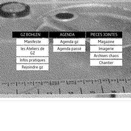
GZ BOHLEN
AGENDA
PIECES JOINTES
Manifeste
Agenda gz
Magazine
les Ateliers de
Agenda passé
Imagerie
GZ
Archives chaos
Infos pratiques
Chantier
Rejoindre gz