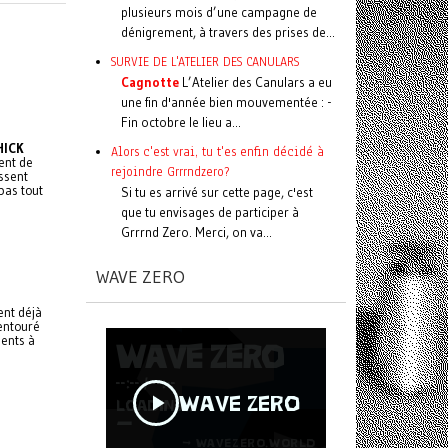
plusieurs mois d’une campagne de
dénigrement, à travers des prises de...
SURVIE DE L'ATELIER DES CANULARS
Cagnotte
L’Atelier des Canulars a eu
une fin d'année bien mouvementée : -
Fin octobre le lieu a...
HICK
Alors c'est vrai, tu t'es enfin décidé à
ent de
rejoindre Grrrndzero?
issent
pas tout
Si tu es arrivé sur cette page, c'est
que tu envisages de participer à
Grrrnd Zero. Merci, on va...
WAVE ZERO
ent déjà
 entouré
ments à