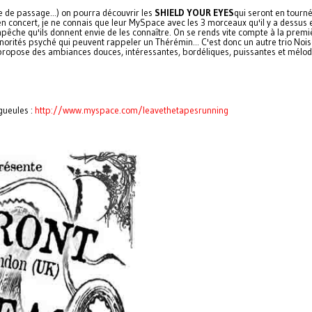
e de passage...) on pourra découvrir les
SHIELD YOUR EYES
qui seront en tourn
en concert, je ne connais que leur MySpace avec les 3 morceaux qu'il y a dessus e
empêche qu'ils donnent envie de les connaître. On se rends vite compte à la premi
onorités psyché qui peuvent rappeler un Thérémin... C'est donc un autre trio Noi
propose des ambiances douces, intéressantes, bordéliques, puissantes et mélod
gueules :
http://www.myspace.com/
leavethetapesr
unning