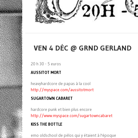
VEN 4 DÉC @ GRND GERLAND
20 h 30 - 5 euros
AUSSITOT MORT
heavyhardcore de papas à la cool
http://myspace.com/aussitotmort
SUGARTOWN CABARET
hardcore punk et bien plus encore
http://www.myspace.com/sugartowncabaret
KISS THE BOTTLE
emo oldschool de pélos qui y étaient à l'époque