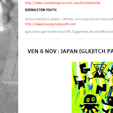
http://www.stonehengerecords.com/kissthebottle
KOENIGSTEIN YOUTH
furious hardcore attack – (thrash, on n'a pas encore reçu vo
http://www.koenigsteinyouth.com
(peut être que l'ordre sera KTB, Sugartown, AussitotMort et 
VEN 6 NOV : JAPAN (GLK)ITCH 