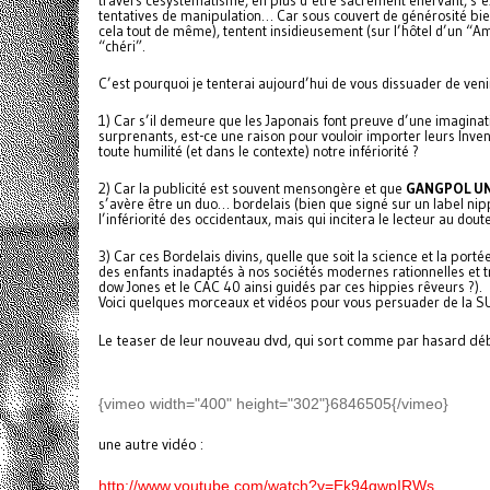
travers ce
systématisme, en plus d’être sacrément énervant, s’ex
tentatives de manipulation… Car sous couvert de générosité bie
cela tout de même), tentent insidieusement (sur l’hôtel d’un “A
“chéri”.
C’est pourquoi je tenterai aujourd’hui de vous dissuader de veni
1) Car s’il demeure que les Japonais font preuve d’une imaginat
surprenants, est-ce une raison pour vouloir importer leurs Invent
toute humilité (et dans le contexte) notre infériorité ?
2) Car la publicité est souvent mensongère et que
GANGPOL UN
s’avère être un duo… bordelais (bien que signé sur un label nip
l’infériorité des occidentaux, mais qui incitera le lecteur au 
3) Car ces Bordelais divins, quelle que soit la science et la por
des enfants inadaptés à nos sociétés modernes rationnelles et 
dow Jones et le CAC 40 ainsi guidés par ces hippies rêveurs ?).
Voici quelques morceaux et vidéos pour vous persuader de la S
Le teaser de leur nouveau dvd, qui sort comme par hasard dé
{vimeo width="400" height="302"}6846505{/vimeo}
une autre vidéo :
http://www.youtube.com/watch?
v=Ek94gwpIRWs