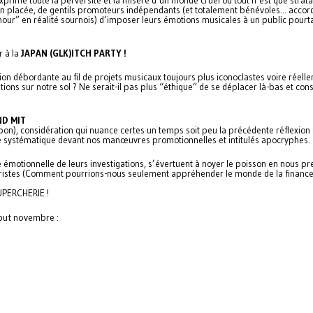
prime toute la perversité et la misère d’un monde cruel où tout n’est que stra
n placée, de gentils promoteurs indépendants (et totalement bénévoles... accor
mour” en réalité sournois) d’imposer leurs émotions musicales à un public pourt
r à la
JAPAN (GLK)ITCH PARTY !
ion débordante au fil de projets musicaux toujours plus iconoclastes voire réell
ions sur notre sol ? Ne serait-il pas plus “éthique” de se déplacer là-bas et con
D MIT
pon), considération qui nuance certes un temps soit peu la précédente réflexion
doute systématique devant nos manœuvres promotionnelles et intitulés apocryphes.
tée émotionnelle de leurs investigations, s’évertuent à noyer le poisson en nous p
tristes (Comment pourrions-nous seulement appréhender le monde de la finance,
UPERCHERIE !
but novembre :