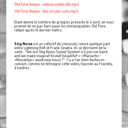
Old Time Relijun - indestructible life.mp3
Old Time Relijun - the circular ruins.mp3
Etant donné le nombre de groupes présents le 4 avril, on vous
promet de ne pas faire jouer les immanquables Old Time
relijun après le dernier métro.
Stig Noise
est un collectif de Liverpool, coincé quelque part
entre Lightning Bolt et Frank Sinatra. Ils se décrivent de la
sorte : "We are Stig Noise Sound System! a 6 person band
and we make magical! brutal! beautiful! <->Mariachi<-
>NoiseHop<-wonkstep music !". Ca a l'air bien foufou en
concert, comme en témoigne cette vidéo, tournée au Foundry,
à londres :