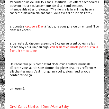
s'écouter plus de 300 fois sans lassitude. Les effets secondaires
peuvent inclure balancements de tête, sautillements
intempestifs et sing-alongs : "My life is a failure, I may have a
cancer" "lalalalalalalalaaaaaa". Vous avez dit tube de l'été ?
2. Ecoutez
Recovery Day
à l'aube, je vous jure qu'on entend Nico
dans les vocals.
3. Le reste du disque ressemble à ce qu'auraient pu écrire les
beach boys qui, un peu high,
chilleraient en mode post-surf à la
frontière mexicaine
.
Un rédacteur plus compétent doté d'une culture musicale
décente vous aurait sans doute cité pleins d'autres références
alléchantes mais c'est moi qui m'y colle, alors faudra vous
contenter de ça.
En résumé,
Orval Carlos Sibelius - I Don't Want a Baby