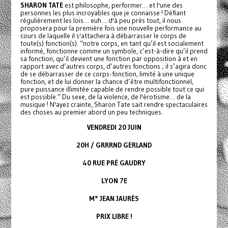
SHARON TATE
est philosophe, performer… et l'une des
personnes les plus incroyables que je connaisse ! Défiant
régulièrement les lois… euh… d'à peu près tout, il nous
proposera pour la première fois une nouvelle performance au
cours de laquelle il s'attachera à débarrasser le corps de
toute(s) fonction(s). “notre corps, en tant qu’il est socialement
informé, fonctionne comme un symbole, c’est-à-dire qu’il prend
sa fonction, qu’il devient une fonction par opposition à et en
rapport avec d’autres corps, d’autres fonctions ; il s’agira donc
de se débarrasser de ce corps-fonction, limité à une unique
fonction, et de lui donner la chance d’être multifonctionnel,
pure puissance illimitée capable de rendre possible tout ce qui
est possible.” Du sexe, de la violence, de l'érotisme… de la
musique ! N'ayez crainte, Sharon Tate sait rendre spectaculaires
des choses au premier abord un peu techniques.
VENDREDI 20 JUIN
20H / GRRRND GERLAND
40 RUE PRÉ GAUDRY
LYON 7E
M° JEAN JAURÈS
PRIX LIBRE !