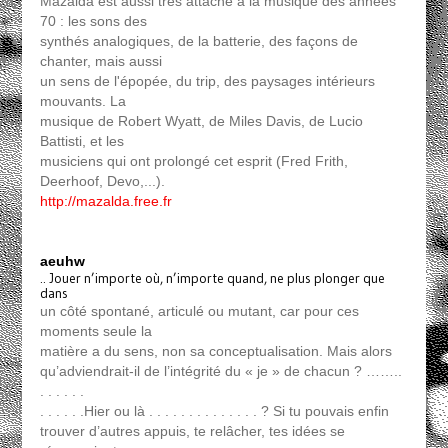
Mazalda est aussi très attaché à la musique des années
70 : les sons des
synthés analogiques, de la batterie, des façons de
chanter, mais aussi
un sens de l'épopée, du trip, des paysages intérieurs
mouvants. La
musique de Robert Wyatt, de Miles Davis, de Lucio
Battisti, et les
musiciens qui ont prolongé cet esprit (Fred Frith,
Deerhoof, Devo,...).
http://mazalda.free.fr
aeuhw
.. Jouer n’importe où, n’importe quand, ne plus plonger que
dans
un côté spontané, articulé ou mutant, car pour ces
moments seule la
matière a du sens, non sa conceptualisation. Mais alors
qu’adviendrait-il de l’intégrité du « je » de chacun ? ……..
. . . . . .
. . . . . .Hier ou là . . . . . . . . . . . . . . ? Si tu pouvais enfin
trouver d’autres appuis, te relâcher, tes idées se