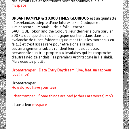
des extraits live et tonitruants sont disponibles sur leur
myspace
URBANTRAMPER & 10,000 TIMES GLORIOUS
est un quintette
néo-zélandais adepte d'une future-folk mélodique et
luminescente… Mouais… de la folk… encore…
SAUF QUE Tokon and the Colours, leur dernier album paru en
2007 a quelque chose de magique qui tient dans dans une
avalanche de tubes évidents (quasiment tous les morceaux en
fait…) et c'est assez rare pour être signalé là aussi.
Les arrangements subtils rendent leur musique assez
personnelle : un truc propre aux insulaires qui les rapproche
d'autres néo-zélandais (les premiers Architecture in Helsinki).
Mais écoutez plutôt :
Urbantramper - Data Entry Daydream (Live, feat. un rappeur
local).mp3
Urbantramper -
How do you have your tea?
urbantramper - Some things are bad (others are worse).mp3
et aussi leur
myspace
…