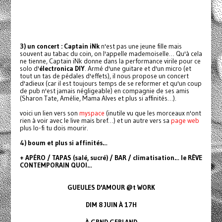
3) un concert : Captain iNk
n'est pas une jeune fille mais
souvent au tabac du coin, on l'appelle mademoiselle… Qu'à cela
ne tienne, Captain iNk donne dans la performance virile pour ce
solo d'
électronica DIY
. Armé d'une guitare et d'un micro (et
tout un tas de pédales d'effets), il nous propose un concert
d'adieux (car il est toujours temps de se reformer et qu'un coup
de pub n'est jamais négligeable) en compagnie de ses amis
(Sharon Tate, Amélie, Mama Alves et plus si affinités…).
voici un lien vers son
myspace
(inutile vu que les morceaux n'ont
rien à voir avec le live mais bref…) et un autre vers sa
page web
plus lo-fi tu dois mourir.
4) boum et plus si affinités…
+ APÉRO / TAPAS (salé, sucré) / BAR / climatisation… le RÊVE
CONTEMPORAIN QUOI…
GUEULES D'AMOUR @t WORK
DIM 8 JUIN À 17H