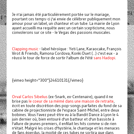
Je n'ai jamais été particulièrement portée sur le mariage,
pourtant ces temps-ci j'ai envie de célébrer publiquement mon
amour pour un label, un chanteur et un tube. La mairie de Lyon
ayant accueilli ma requête avec un certain scepticisme, nous
convolerons sur ce site - le Vegas des passions musicales.
Clapping music
- label héroïque : Yeti Lane, Karaocake, François
Virot & Friends, Ramona Cordova, Konki Duet (...) c'est eux - a
réussi le tour de force de sortir l'album de l'été
sans Hadopi
.
{vimeo height="300"}24610131{/vimeo}
Orval Carlos Sibelius
(ex-Snark, ex-Centenaire), quand il ne
brise pas
le coeur de sa mémé dans une maison de retraite
,
écrit en toute discrétion des pop-songs parfaites du fond de sa
cabine de projectionniste de l'espace Saint-Michel, entre deux
bobines. Vous l'avez peut-être vu à la Bandit Dance à Lyon le 4
juin dernier où, bien entouré d'un batteur et d'un bassiste à
l'allure de jeunes premiers, il enfilait les hits comme si de rien
n'était. Malgré les crises d'hystérie, le chantage et les menaces
de fans éperdus, la moitié de ces tubes ne sortira que dans