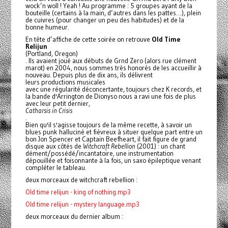
wock’n woll ! Yeah ! Au programme : 5 groupes ayant de la
bouteille (certains à la main, d’autres dans les pattes…), plein
de cuivres (pour changer un peu des habitudes) et de la
bonne humeur.
En tête d’affiche de cette soirée on retrouve
Old Time
Relijun
(Portland, Oregon)
. Ils avaient joué aux débuts de Grnd Zero (alors rue clément
marot) en 2004, nous sommes très honorés de les accueillir à
nouveau. Depuis plus de dix ans, ils délivrent
leurs productions musicales
avec une régularité déconcertante, toujours chez K records, et
la bande d'Arrington de Dionyso nous a ravi une fois de plus
avec leur petit dernier,
Catharsis in Crisis
.
Bien qu'il s'agisse toujours de la même recette, à savoir un
blues punk halluciné et fiévreux à situer quelque part entre un
bon Jon Spencer et Captain Beefheart, il fait figure de grand
disque aux côtés de
Witchcraft Rebellion
(2001) : un chant
dément/possédé/incantatoire, une instrumentation
dépouillée et foisonnante à la fois, un saxo épileptique venant
compléter le tableau.
deux morceaux de witchcraft rebellion :
Old time relijun - king of nothing.mp3
Old time relijun - mystery language.mp3
deux morceaux du dernier album :