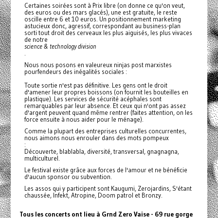
Certaines soirées sont à Prix libre (on donne ce qu'on veut,
des euros ou des mars glacés), une est gratuite, le reste
oscille entre 6 et 10 euros. Un positionnement marketing
astucieux donc, agressif, correspondant au business-plan
sorti tout droit des cerveaux les plus aiguisés, les plus vivaces
de notre
science & technology division
.
Nous nous posons en valeureux ninjas post marxistes
pourfendeurs des inégalités sociales :
Toute sortie n'est pas définitive. Les gens ont le droit
d'amener leur propres boissons (on fournit les bouteilles en
plastique). Les services de sécurité acéphales sont
remarquables par leur absence. Et ceux qui n'ont pas assez
d'argent peuvent quand même rentrer (faites attention, on les
force ensuite à nous aider pour le ménage).
Comme la plupart des entreprises culturelles concurrentes,
nous aimons nous enrouler dans des mots pompeux
:
Découverte, blablabla, diversité, transversal, gnagnagna,
multiculturel.
Le festival existe grâce aux forces de l'amour et ne bénéficie
d'aucun sponsor ou subvention.
Les assos qui y participent sont Kaugumi, Zerojardins, S'étant
chaussée, Infekt, Atropine, Doom patrol et Bronzy.
Tous les concerts ont lieu à Grnd Zero Vaise - 69 rue gorge