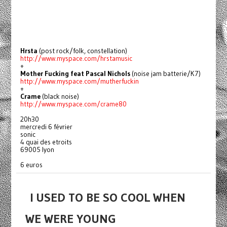
Hrsta
(post rock/folk, constellation)
http://www.myspace.com/hrstamusic
+
Mother Fucking feat Pascal Nichols
(noise jam batterie/K7)
http://www.myspace.com/mutherfuckin
+
Crame
(black noise)
http://www.myspace.com/crame80
20h30
mercredi 6 février
sonic
4 quai des etroits
69005 lyon
6 euros
I USED TO BE SO COOL WHEN
WE WERE YOUNG