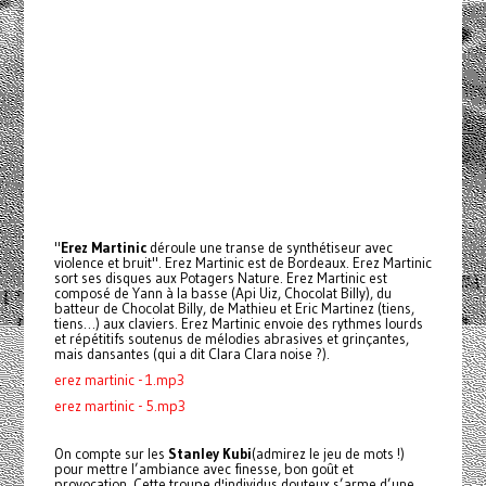
"
Erez Martinic
déroule une transe de synthétiseur avec
violence et bruit". Erez Martinic est de Bordeaux. Erez Martinic
sort ses disques aux Potagers Nature. Erez Martinic est
composé de Yann à la basse (Api Uiz, Chocolat Billy), du
batteur de Chocolat Billy, de Mathieu et Eric Martinez (tiens,
tiens…) aux claviers. Erez Martinic envoie des rythmes lourds
et répétitifs soutenus de mélodies abrasives et grinçantes,
mais dansantes (qui a dit Clara Clara noise ?).
erez martinic - 1.mp3
erez martinic - 5.mp3
On compte sur les
Stanley Kubi
(admirez le jeu de mots !)
pour mettre l’ambiance avec finesse, bon goût et
provocation. Cette troupe d'individus douteux s’arme d’une