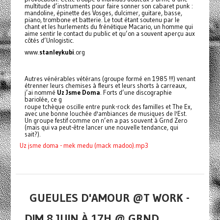
multitude d’instruments pour faire sonner son cabaret punk :
mandoline, épinette des Vosges, dulcimer, guitare, basse,
piano, trombone et batterie. Le tout étant soutenu par le
chant et les hurlements du frénétique Macario, un homme qui
aime sentir le contact du public et qu’on a souvent aperçu aux
côtés d’Unlogistic.
www.
stanleykubi
.org
Autres vénérables vétérans (groupe formé en 1985 !!!) venant
étrenner leurs chemises à fleurs et leurs shorts à carreaux,
j’ai nommé
Uz Jsme Doma
. Forts d’une discographie
bariolée, ce g
roupe tchèque oscille entre punk-rock des familles et The Ex,
avec une bonne louchée d'ambiances de musiques de l'Est.
Un groupe festif comme on n’en a pas souvent à Grnd Zero
(mais qui va peut-être lancer une nouvelle tendance, qui
sait
?).
Uz jsme doma - mek medu (mack madoo).mp3
GUEULES D'AMOUR @T WORK -
DIM 8 JUIN À 17H @ GRND