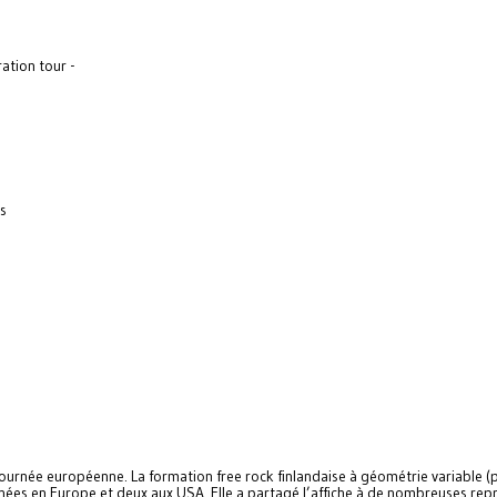
ration tour -
gs
ournée européenne. La formation free rock finlandaise à géométrie variable (p
rnées en Europe et deux aux USA. Elle a partagé l’affiche à de nombreuses repr