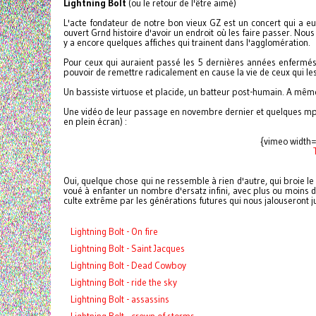
Lightning Bolt
(ou le retour de l'être aimé)
L'acte fondateur de notre bon vieux GZ est un concert qui a eu 
ouvert Grnd histoire d'avoir un endroit où les faire passer. N
y a encore quelques affiches qui trainent dans l'agglomération.
Pour ceux qui auraient passé les 5 dernières années enfermés
pouvoir de remettre radicalement en cause la vie de ceux qui les
Un bassiste virtuose et placide, un batteur post-humain. A même l
Une vidéo de leur passage en novembre dernier et quelques mp3 
en plein écran) :
{vimeo width
Oui, quelque chose qui ne ressemble à rien d'autre, qui broie l
voué à enfanter un nombre d'ersatz infini, avec plus ou moins
culte extrême par les générations futures qui nous jalouseront j
Lightning Bolt - On fire
Lightning Bolt - Saint Jacques
Lightning Bolt - Dead Cowboy
Lightning Bolt - ride the sky
Lightning Bolt - assassins