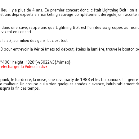
lieu il y a plus de 4 ans. Ce premier concert donc, c'était Lightning Bolt : on 
ous étions déjà experts en marketing sauvage complètement dérégulé, on raconte
 dans une cave, rappelons que Lightning Bolt est l'un des six groupes au mond
 voient en concert.
e sol, au milieu des gens. Et c'est tout.
pour entrevoir la Vérité (mets toi debout, éteins la lumière, trouve le bouton 
="400" height="320"}4502245{/vimeo}
Telecharger la Video en divx
e punk, le hardcore, la noise, une rave party de 1988 et les bisounours. Le genr
 de malheur. Un groupe qui a bien quelques années d'avance, indubitablement d
usqu'à la fin des temps.