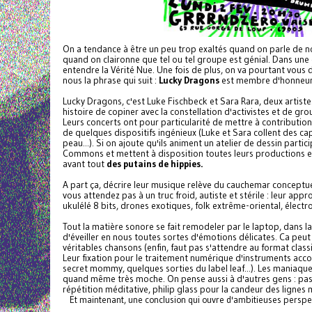
On a tendance à être un peu trop exaltés quand on parle de 
quand on claironne que tel ou tel groupe est génial. Dans une é
entendre la Vérité Nue. Une fois de plus, on va pourtant vou
nous la phrase qui suit :
Lucky Dragons
est membre d'honneur 
Lucky Dragons, c'est Luke Fischbeck et Sara Rara, deux artiste
histoire de copiner avec la constellation d'activistes et de gr
Leurs concerts ont pour particularité de mettre à contribution
de quelques dispositifs ingénieux (Luke et Sara collent des cap
peau...). Si on ajoute qu'ils animent un atelier de dessin partic
Commons et mettent à disposition toutes leurs productions e
avant tout
des putains de hippies.
A part ça, décrire leur musique relève du cauchemar conceptue
vous attendez pas à un truc froid, autiste et stérile : leur ap
ukulélé 8 bits, drones exotiques, folk extrême-oriental, élect
Tout la matière sonore se fait remodeler par le laptop, dans la fé
d'éveiller en nous toutes sortes d'émotions délicates. Ca peu
véritables chansons (enfin, faut pas s'attendre au format class
Leur fixation pour le traitement numérique d'instruments acco
secret mommy, quelques sorties du label leaf...). Les maniaque
quand même très moche. On pense aussi à d'autres gens : pasc
répétition méditative, philip glass pour la candeur des lignes
Et maintenant, une conclusion qui ouvre d'ambitieuses perspec