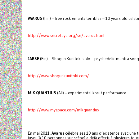
AVARUS
(Fin) – free rock enfants terribles – 10 years old celeb
http://www.secreteye.org/se/avarus.html
JARSE
(Fin) – Shogun Kunitoki solo – psychedelic mantra son
http://www.shogunkunitoki.com/
MIK QUANTIUS
(All) – experimental kraut performance
http://www.myspace.com/mikquantius
En mai 2011,
Avarus
célèbre ses 10 ans d’existence avec une t
jusqu’à 10 personnes sur scène) a déjà effectué plusieurs tou