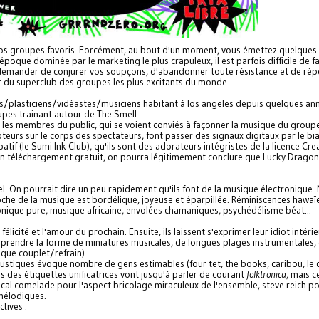
nos groupes favoris. Forcément, au bout d'un moment, vous émettez quelques
poque dominée par le marketing le plus crapuleux, il est parfois difficile de fa
s demander de conjurer vos soupçons, d'abandonner toute résistance et de rép
du superclub des groupes les plus excitants du monde.
s/plasticiens/
vidéastes/musiciens habitant à los angeles depuis quelques an
oupes trainant autour de The Smell.
 les membres du public, qui se voient conviés à façonner la musique du groupe
teurs sur le corps des spectateurs, font passer des signaux digitaux par le bia
ipatif (le Sumi Ink Club), qu'ils sont des adorateurs intégristes de la licence Cre
n téléchargement gratuit, on pourra légitimement conclure que Lucky Dragons
l. On pourrait dire un peu rapidement qu'ils font de la musique électronique.
proche de la musique est bordélique, joyeuse et éparpillée. Réminiscences hawaï
ronique pure, musique africaine, envolées chamaniques, psychédélisme béat...
licité et l'amour du prochain. Ensuite, ils laissent s'exprimer leur idiot intérie
t prendre la forme de miniatures musicales, de longues plages instrumentales,
ique couplet/refrain).
ustiques évoque nombre de gens estimables (four tet, the books, caribou, le 
s des étiquettes unificatrices vont jusqu'à parler de courant
folktronica
, mais c
al comelade pour l'aspect bricolage miraculeux de l'ensemble, steve reich po
 mélodiques.
tives :