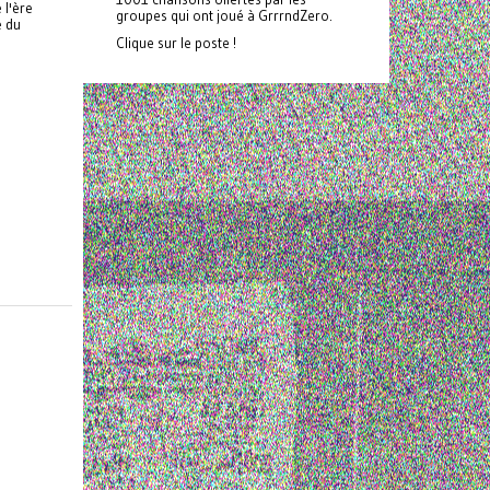
 l'ère
groupes qui ont joué à GrrrndZero.
e du
Clique sur le poste !