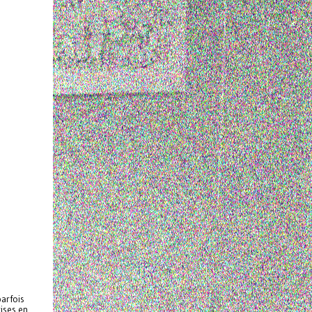
arfois
ises en