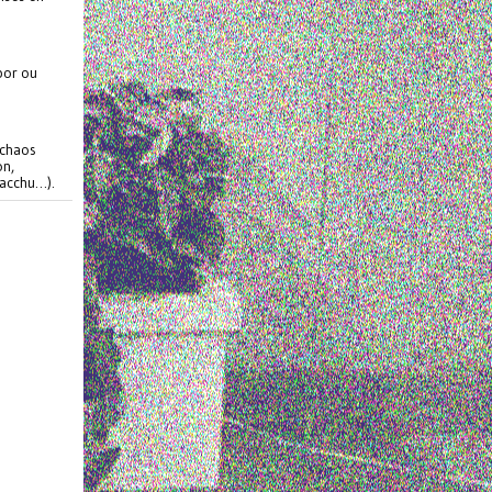
bor ou
 chaos
on,
Pacchu…).