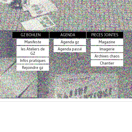
GZ BOHLEN
AGENDA
PIECES JOINTES
Manifeste
Agenda gz
Magazine
les Ateliers de
Agenda passé
Imagerie
GZ
Archives chaos
Infos pratiques
Chantier
Rejoindre gz