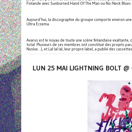
Finlande avec Sunburned Hand Of The Man ou No-Neck Blues B
Aujourd’hui, la discographie du groupe comporte environ une q
Ultra Eczema.
Avarus est le noyau de toute une scène finlandaise exaltante, 
total. Plusieurs de ses membres ont constitué des projets par
Nuslux…), et Lal lal lal, leur propre label, a publié des cass
LUN 25 MAI LIGHTNING BOLT @ 