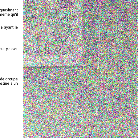
a quasiment
 même qu'il
e ayant le
pour passer
e de groupe
estiné à un