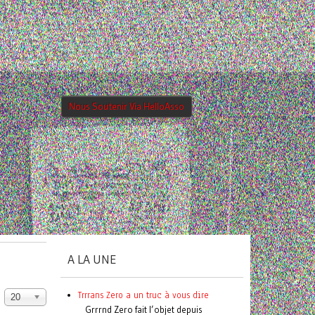
Nous Soutenir Via HelloAsso
A LA UNE
Trrrans Zero a un truc à vous dire
20
Grrrnd Zero fait l’objet depuis