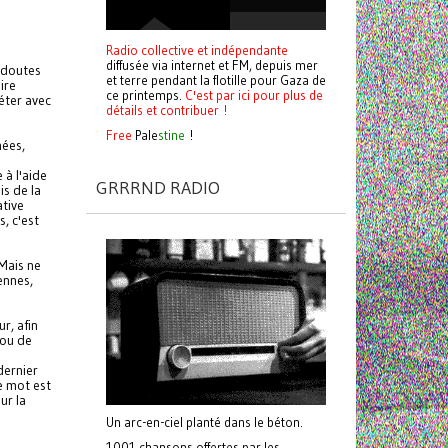
Radio collective et indépendante
diffusée via internet et FM, depuis mer
 doutes
et terre pendant la flotille pour Gaza de
ire
ce printemps.
C'est par ici pour plus de
éter avec
détails et contribuer !
Free
Pale
stine
!
nées,
 à l'aide
GRRRND RADIO
is de la
ative
, c'est
 Mais ne
ennes,
ur, afin
 ou de
dernier
e mot est
ur la
Un arc-en-ciel planté dans le béton.
1001 chansons offertes par les