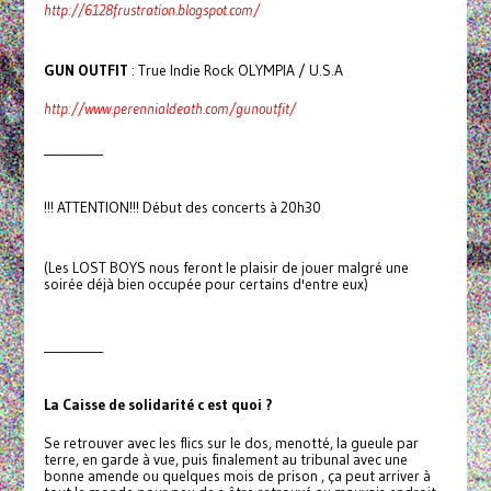
http://6128frustration.blogspot.com/
GUN OUTFIT
: True Indie Rock OLYMPIA / U.S.A
http://www.perennialdeath.com/gunoutfit/
_________
!!! ATTENTION!!! Début des concerts à 20h30
(Les LOST BOYS nous feront le plaisir de jouer malgré une
soirée déjà bien occupée pour certains d'entre eux)
_________
La Caisse de soli­da­rité c est quoi ?
Se retrou­­ver avec les flics sur le dos, menotté, la gueule par
terre, en garde à vue, puis fina­le­ment au tri­­bu­­nal avec une
bonne amende ou quel­­ques mois de prison , ça peut arri­ver à