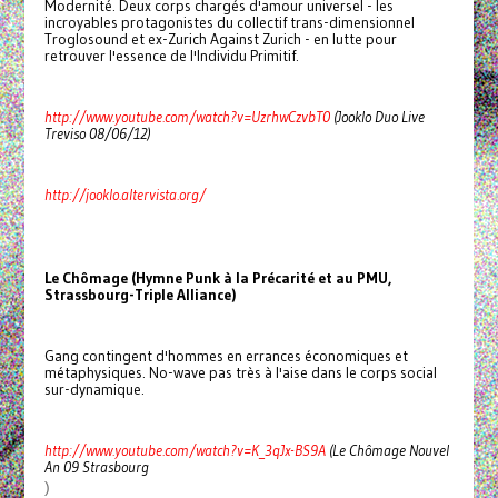
Modernité. Deux corps chargés d'amour universel - les
incroyables protagonistes du collectif trans-dimensionnel
Troglosound et ex-Zurich Against Zurich - en lutte pour
retrouver l'essence de l'Individu Primitif.
http://www.youtube.com/watch?v=UzrhwCzvbT0
(Jooklo Duo Live
Treviso 08/06/12)
http://jooklo.altervista.org/
Le Chômage (Hymne Punk à la Précarité et au PMU,
Strassbourg-Triple Alliance)
Gang contingent d'hommes en errances économiques et
métaphysiques. No-wave pas très à l'aise dans le corps social
sur-dynamique.
http://www.youtube.com/watch?v=K_3qJx-BS9A
(Le Chômage Nouvel
An 09 Strasbourg
)