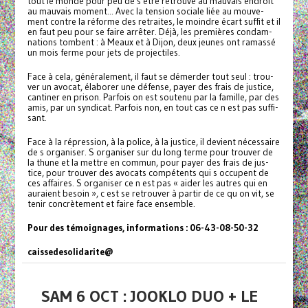
tout le monde pour peu de s être retrouvé au mau­vais endroit
au mau­vais moment... Avec la ten­sion sociale liée au mou­ve­
ment contre la réforme des retrai­tes, le moin­­dre écart suffit et il
en faut peu pour se faire arrê­ter. Déjà, les pre­miè­res condam­
na­tions tom­bent : à Meaux et à Dijon, deux jeunes ont ramassé
un mois ferme pour jets de pro­jec­ti­les.
Face à cela, géné­­ra­­le­­ment, il faut se démer­­der tout seul : trou­­
ver un avocat, élaborer une défense, payer des frais de jus­­tice,
can­­ti­­ner en prison. Parfois on est sou­­tenu par la famille, par des
amis, par un syn­­di­­cat. Parfois non, en tout cas ce n est pas suf­­fi­­
sant.
Face à la répres­­sion, à la police, à la jus­­tice, il devient néces­­saire
de s orga­­ni­­ser. S orga­­ni­­ser sur du long terme pour trou­­ver de
la thune et la mettre en commun, pour payer des frais de jus­­
tice, pour trou­­ver des avo­­cats com­pé­tents qui s occu­­pent de
ces affai­­res. S orga­­ni­­ser ce n est pas « aider les autres qui en
auraient besoin », c est se retrou­­ver à partir de ce qu on vit, se
tenir concrè­­te­­ment et faire face ensem­­ble.
Pour des témoi­gna­ges, infor­ma­tions : 06-43-08-50-32
cais­se­de­so­li­da­rite@
SAM 6 OCT : JOOKLO DUO + LE