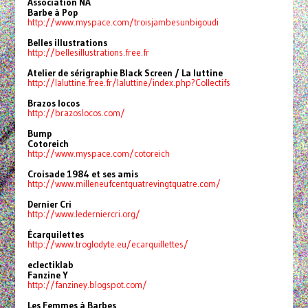
Association NA
Barbe à Pop
http://www.myspace.com/
troisjambesunbigoudi
Belles illustrations
http://bellesillustrations.
free.fr
Atelier de sérigraphie Black Screen / La luttine
http://laluttine.free.fr/
laluttine/index.php?Collectifs
Brazos locos
http://brazoslocos.com/
Bump
Cotoreich
http://www.myspace.com/
cotoreich
Croisade 1984 et ses amis
http://www.
milleneufcentquatrevingtquatre
.com/
Dernier Cri
http://www.lederniercri.org/
Écarquilettes
http://www.troglodyte.eu/
ecarquillettes/
eclectiklab
Fanzine Y
http://fanziney.blogspot.com/
Les Femmes à Barbes