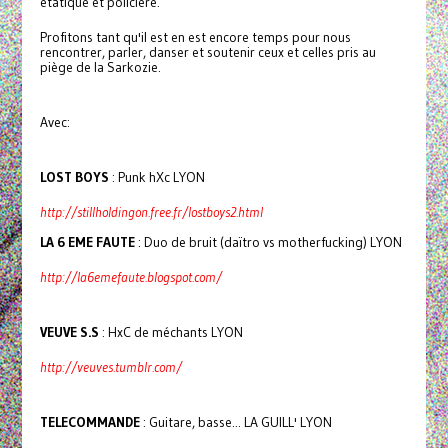
étatique et policière.
Profitons tant qu'il est en est encore temps pour nous
rencontrer, parler, danser et soutenir ceux et celles pris au
piège de la Sarkozie.
Avec:
LOST BOYS
: Punk hXc LYON
http://stillholdingon.free.fr/lostboys2.html
LA 6 EME FAUTE
: Duo de bruit (daïtro vs motherfucking) LYON
http://la6emefaute.blogspot.com/
VEUVE S.S
: HxC de méchants LYON
http://veuves.tumblr.com/
TELECOMMANDE
: Guitare, basse... LA GUILL' LYON