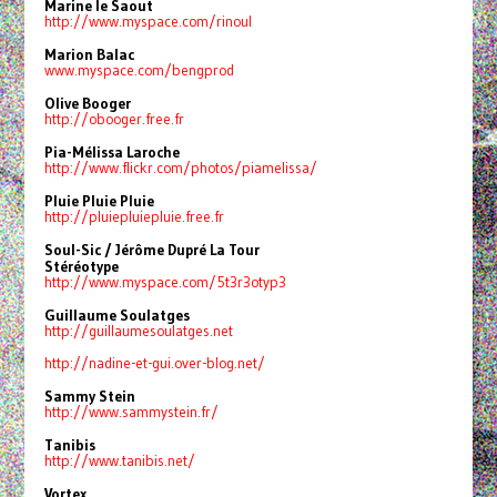
Marine le Saout
http://www.myspace.com/rinoul
Marion Balac
www.myspace.com/bengprod
Olive Booger
http://obooger.free.fr
Pia-Mélissa Laroche
http://www.flickr.com/photos/
piamelissa/
Pluie Pluie Pluie
http://pluiepluiepluie.free.fr
Soul-Sic / Jérôme Dupré La Tour
Stéréotype
http://www.myspace.com/
5t3r3otyp3
Guillaume Soulatges
http://guillaumesoulatges.net
http://nadine-et-gui.over-
blog.net/
Sammy Stein
http://www.sammystein.fr/
Tanibis
http://www.tanibis.net/
Vortex