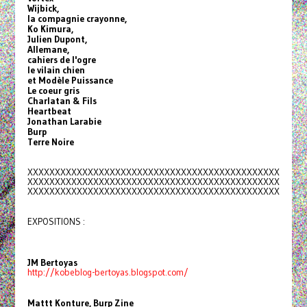
Wijbick,
la compagnie crayonne,
Ko Kimura,
Julien Dupont,
Allemane,
cahiers de l'ogre
le vilain chien
et Modèle Puissance
Le coeur gris
Charlatan & Fils
Heartbeat
Jonathan Larabie
Burp
Terre Noire
XXXXXXXXXXXXXXXXXXXXXXXXXXXXXX
XXXXXXXXXXXXXXXX
XXXXXXXXXXXXXXXXXXXXXXXXXXXXXX
XXXXXXXXXXXXXXXX
XXXXXXXXXXXXXXXXXXXXXXXXXXXXXX
XXXXXXXXXXXXXXXX
EXPOSITIONS :
JM Bertoyas
http://kobeblog-bertoyas.
blogspot.com/
Mattt Konture, Burp Zine