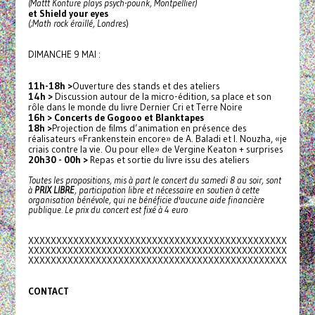
(Mattt Konture plays psych-pounk, Montpellier)
et Shield your eyes
(
;Math rock éraillé, Londres
)
DIMANCHE 9 MAI :
11h-18h >
Ouverture des stands et des ateliers
14h >
Discussion autour de la micro-édition, sa place et son
rôle dans le monde du livre Dernier Cri et Terre Noire
16h >
Concerts de Gogooo et Blanktapes
18h >
Projection de films d’animation en présence des
réalisateurs «Frankenstein encore» de A. Baladi et I. Nouzha, «je
criais contre la vie. Ou pour elle» de Vergine Keaton + surprises
20h30 - 00h >
Repas et sortie du livre issu des ateliers
Toutes les propositions, mis à part le concert du samedi 8 au soir, sont
à
PRIX LIBRE
, participation libre et nécessaire en soutien à cette
organisation bénévole, qui ne bénéficie d'aucune aide financière
publique. Le prix du concert est fixé à 4 euro
XXXXXXXXXXXXXXXXXXXXXXXXXXXXXX
XXXXXXXXXXXXXXXX
XXXXXXXXXXXXXXXXXXXXXXXXXXXXXX
XXXXXXXXXXXXXXXX
XXXXXXXXXXXXXXXXXXXXXXXXXXXXXX
XXXXXXXXXXXXXXXX
CONTACT