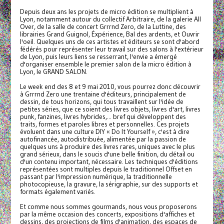
Depuis deux ans les projets de micro édition se multiplient à
Lyon, notamment autour du collectif Arbitraire, de la galerie All
Over, de la salle de concert Grrrnd Zero, de la Luttine, des
librairies Grand Guignol, Éxpérience, Bal des ardents, et Ouvrir
l'oeil. Quelques uns de ces artistes et éditeurs se sont d'abord
fédérés pour représenter leur travail sur des salons à l'extérieur
de Lyon, puis leurs liens se resserrant, l'envie a émergé
d'organiser ensemble le premier salon de la micro édition à
Lyon, le GRAND SALON.
Le week end des 8 et 9 mai 2010, vous pourrez donc découvrir
à Grrrnd Zero une trentaine d'éditeurs, principalement de
dessin, de tous horizons, qui tous travaillent sur l'idée de
petites séries, que ce soient des livres objets, livres d'art, livres
punk, fanzines, livres hybrides,... bref qui développent des
traits, formes et paroles libres et personnelles. Ces projets
évoluent dans une culture DIY « Do It Yourself », c'est à dire
autofinancée, autodistribuée, alimentée par la passion de
quelques uns à produire des livres rares, uniques avec le plus
grand sérieux, dans le soucis d'une belle finition, du détail ou
d'un contenu important, nécessaire. Les techniques d'éditions
représentées sont multiples depuis le traditionnel Offset en
passant par l'impression numérique, la traditionnelle
photocopieuse, la gravure, la sérigraphie, sur des supports et
formats également variés.
Et comme nous sommes gourmands, nous vous proposerons
par la même occasion des concerts, expositions d'affiches et
dessins, des projections de films d'animation, des espaces de