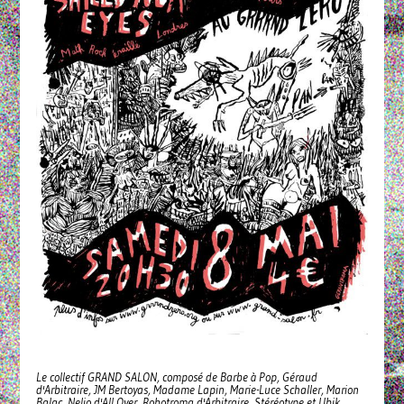
Le collectif GRAND SALON, composé de Barbe à Pop, Géraud
d'Arbitraire, JM Bertoyas, Madame Lapin, Marie-Luce Schaller, Marion
Balac, Nelio d'All Over, Robotroma d'Arbitraire, Stéréotype et Ubik