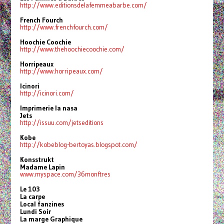
http://www.
editionsdelafemmeabarbe.com/
French Fourch
http://www.frenchfourch.com/
Hoochie Coochie
http://www.thehoochiecoochie.
com/
Horripeaux
http://www.horripeaux.com/
Icinori
http://icinori.com/
Imprimerie la nasa
Jets
http://issuu.com/jetseditions
Kobe
http://kobeblog-bertoyas.
blogspot.com/
Konsstrukt
Madame Lapin
www.myspace.com/36monftres
Le 103
La carpe
Local fanzines
Lundi Soir
La marge Graphique