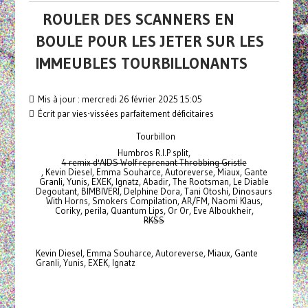
ROULER DES SCANNERS EN
BOULE POUR LES JETER SUR LES
IMMEUBLES TOURBILLONANTS
Mis à jour : mercredi 26 février 2025 15:05
Écrit par vies-vissées parfaitement déficitaires
Tourbillon
Humbros R.I.P split,
4 remix d'AIDS Wolf reprenant Throbbing Gristle
, Kevin Diesel, Emma Souharce, Autoreverse, Miaux, Gante
Granli, Yunis, EXEK, Ignatz, Abadir, The Rootsman, Le Diable
Degoutant, BIMBIVERI, Delphine Dora, Tani Otoshi, Dinosaurs
With Horns, Smokers Compilation, AR/FM, Naomi Klaus,
Coriky, perila, Quantum Lips, Or Or, Eve Alboukheir,
RKSS
Kevin Diesel, Emma Souharce, Autoreverse, Miaux, Gante
Granli, Yunis, EXEK, Ignatz