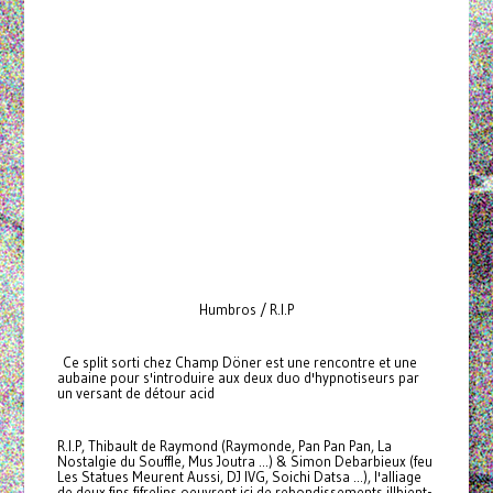
Humbros / R.I.P
Ce split sorti chez Champ Döner est une rencontre et une
aubaine pour s'introduire aux deux duo d'hypnotiseurs par
un versant de détour acid
R.I.P, Thibault de Raymond (Raymonde, Pan Pan Pan, La
Nostalgie du Souffle, Mus Joutra ...) & Simon Debarbieux (feu
Les Statues Meurent Aussi, DJ IVG, Soichi Datsa ...), l'alliage
de deux fins fifrelins oeuvrent ici de rebondissements illbient-