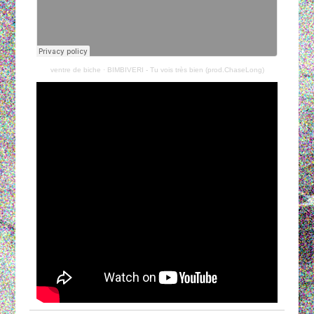
ventre de biche
·
BIMBIVERI - Tu vois très bien (prod.ChaseLong)