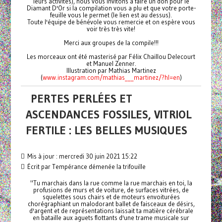
leurs activités), nous vous invitons à faire un don pour le
Diamant D'Or si la compilation vous a plu et que votre porte-
feuille vous le permet (le lien est au dessus).
Toute l'équipe de bénévole vous remercie et on espère vous
voir très très vite!
Merci aux groupes de la compile!!!
Les morceaux ont été masterisé par Félix Chaillou Delecourt
et Manuel Zenner.
Illustration par Mathias Martinez
(
www.instagram.com/mathias___martinez/?hl=en
)
PERTES PERLÉES ET
ASCENDANCES FOSSILES, VITRIOL
FERTILE : LES BELLES MUSIQUES
Mis à jour : mercredi 30 juin 2021 15:22
Écrit par Tempérance démenée la trifouille
"Tu marchais dans la rue comme la rue marchais en toi, la
profusions de murs et de voiture, de surfaces vitrées, de
squelettes sous chairs et de moteurs envoiturées
chorégraphiant un malodorant ballet de faisceaux de désirs,
d'argent et de représentations laissait ta matière cérébrale
en bataille aux aguets flottants d'une trame musicale sur