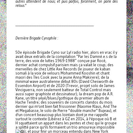
autres attendent de nous; et puis parfois, forcément, on parle des
relous."
____________________________________________
Dernière Brigade Cynophile :
50e épisode Brigade Cyno sur Lyl radio hier, alors en vrac il y
avait deux extraits de la compilation “Par les Damné.e.s de la
terre, des voix de luttes 1969-1988” conçue par Rocé,
dernier achat compulsif parisien mais ça valait le coup; des
merveilles de chez Little Axe Records (le joueur de kaban
somali à la voix de velours Mohammed Kooshin et chant
maori des Îles Cook avec la jeune Anna Makirere); de la
minimal wave australienne début 80s (David Chesworth de
Essendon Airport) et de 2020 (Trevor, projet solo de James
Vinciguerra, non seulement batteur de Total Control mais
aussi super graphiste et dessinateur); la dream pop de A.R.
Kane, un titre yéyé/blues/gothique du premier album de
Hache Tendre; des souvenirs de concerts clandos du mois
dernier qui m'ont bien fait frissonner (Naomie Klaus, And The
et Megabasse, le solo de Pierre "double manche" Bujeau), et
d'un concert beaucoup plus lointain dont je me rappelle
surtout le contexte (Libérez à GZ en 2014, à l'époque où B et
H squattaient un appart dans les pentes et chez qui le groupe
a splitté parce qu'ils formaient un trio amoureux impossible
); et pour finir un morceau entendu dans New York