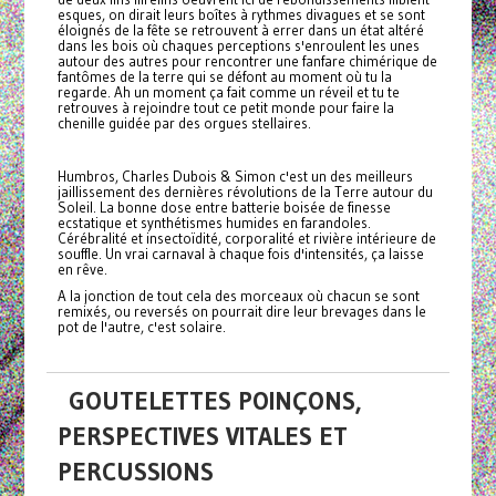
esques, on dirait leurs boîtes à rythmes divagues et se sont
éloignés de la fête se retrouvent à errer dans un état altéré
dans les bois où chaques perceptions s'enroulent les unes
autour des autres pour rencontrer une fanfare chimérique de
fantômes de la terre qui se défont au moment où tu la
regarde. Ah un moment ça fait comme un réveil et tu te
retrouves à rejoindre tout ce petit monde pour faire la
chenille guidée par des orgues stellaires.
Humbros, Charles Dubois & Simon c'est un des meilleurs
jaillissement des dernières révolutions de la Terre autour du
Soleil. La bonne dose entre batterie boisée de finesse
ecstatique et synthétismes humides en farandoles.
Cérébralité et insectoïdité, corporalité et rivière intérieure de
souffle. Un vrai carnaval à chaque fois d'intensités, ça laisse
en rêve.
A la jonction de tout cela des morceaux où chacun se sont
remixés, ou reversés on pourrait dire leur brevages dans le
pot de l'autre, c'est solaire.
GOUTELETTES POINÇONS,
PERSPECTIVES VITALES ET
PERCUSSIONS