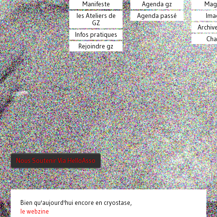
Manifeste
Agenda gz
Mag
les Ateliers de
Agenda passé
Ima
GZ
Archiv
Infos pratiques
Cha
Rejoindre gz
Nous Soutenir Via HelloAsso
Bien qu'aujourd'hui encore en cryostase,
le webzine