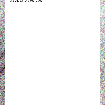
Écrit par Orbites loges