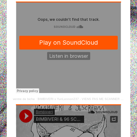
ventre de biche
·
BIMBIVERI x YunLennon237 - VIENS PAS ME SCANNER (prod.ChaseLong)