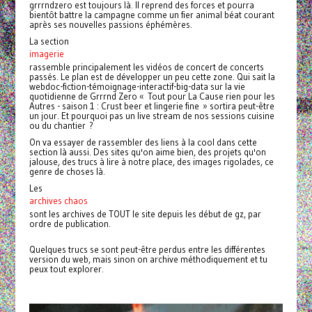
grrrndzero est toujours là. Il reprend des forces et pourra
bientôt battre la campagne comme un fier animal béat courant
après ses nouvelles passions éphémères.
La section
imagerie
rassemble principalement les vidéos de concert de concerts
passés. Le plan est de développer un peu cette zone. Qui sait la
webdoc-fiction-témoignage-interactif-big-data sur la vie
quotidienne de Grrrnd Zero « Tout pour La Cause rien pour les
Autres - saison 1 : Crust beer et lingerie fine » sortira peut-être
un jour. Et pourquoi pas un live stream de nos sessions cuisine
ou du chantier ?
On va essayer de rassembler des liens à la cool dans cette
section là aussi. Des sites qu'on aime bien, des projets qu'on
jalouse, des trucs à lire à notre place, des images rigolades, ce
genre de choses là.
Les
archives chaos
sont les archives de TOUT le site depuis les début de gz, par
ordre de publication.
Quelques trucs se sont peut-être perdus entre les différentes
version du web, mais sinon on archive méthodiquement et tu
peux tout explorer.