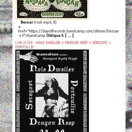
Bezoar
(rock expé, It)
a
href="https://dayoffrecords.bandcamp.com/album/bezoar
-s-t">bandcamp
Oblique S [ ... ]
LUN 21/09 : HOLE DWELLER + DRAGON KEEP + SEREGOST +
PORTCULLIS