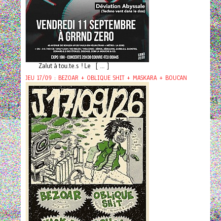
Zalut à tou.te.s ! Le [ ... ]
JEU 17/09 : BEZOAR + OBLIQUE SHIT + MASKARA + BOUCAN