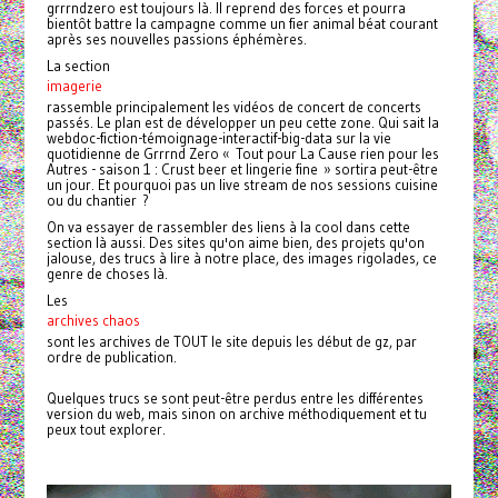
grrrndzero est toujours là. Il reprend des forces et pourra
bientôt battre la campagne comme un fier animal béat courant
après ses nouvelles passions éphémères.
La section
imagerie
rassemble principalement les vidéos de concert de concerts
passés. Le plan est de développer un peu cette zone. Qui sait la
webdoc-fiction-témoignage-interactif-big-data sur la vie
quotidienne de Grrrnd Zero « Tout pour La Cause rien pour les
Autres - saison 1 : Crust beer et lingerie fine » sortira peut-être
un jour. Et pourquoi pas un live stream de nos sessions cuisine
ou du chantier ?
On va essayer de rassembler des liens à la cool dans cette
section là aussi. Des sites qu'on aime bien, des projets qu'on
jalouse, des trucs à lire à notre place, des images rigolades, ce
genre de choses là.
Les
archives chaos
sont les archives de TOUT le site depuis les début de gz, par
ordre de publication.
Quelques trucs se sont peut-être perdus entre les différentes
version du web, mais sinon on archive méthodiquement et tu
peux tout explorer.