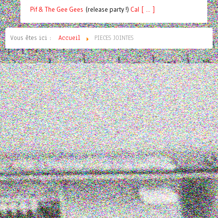
Pif
& The Gee Gees
(release party !)
C
a
l [ ... ]
Vous êtes ici :
Accueil
PIECES JOINTES