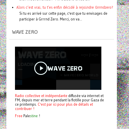
Alors c'est vrai, tu t'es enfin décidé à rejoindre Grrrndzero?
Si tu es arrivé sur cette page, c'est que tu envisages de
participer à Grrrnd Zero. Merci, on va...
WAVE ZERO
Radio collective et indépendante
diffusée via internet et
FM, depuis mer et terre pendant la flotille pour Gaza de
ce printemps.
C'est par ici pour plus de détails et
contribuer !
Free
Pale
stine
!