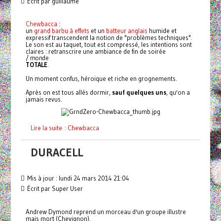
Écrit par guillaume
Chewbacca :
un
grand barbu à effets
et un
batteur anglais
humide et
expressif transcendent la notion de "problèmes techniques".
Le son est au taquet, tout est compressé, les intentions sont
claires : retranscrire une ambiance de fin de soirée
/ monde
TOTALE
.
Un moment confus, héroique et riche en grognements.
Après on est tous allés dormir,
sauf quelques uns
, qu'on a
jamais revus.
Lire la suite : Chewbacca
DURACELL
Mis à jour : lundi 24 mars 2014 21:04
Écrit par Super User
Andrew Dymond reprend un morceau d'un groupe illustre
mais mort (Chevignon).