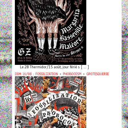
Le 28 Thermidor/15 août, jour férié s [ ... ]
DIM 16/08 : FOSSILIZATION + PHOBOCOSM + GROTESQUERIE