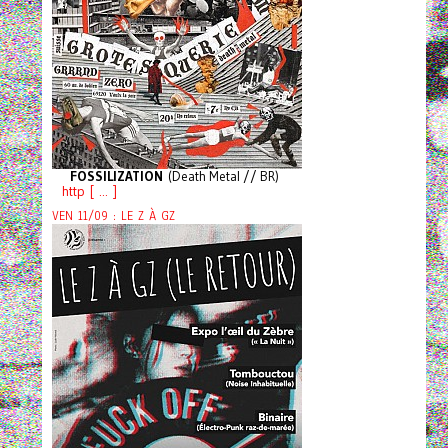
FOSSILIZATION
(Death Metal // BR)
http [ ... ]
VEN 11/09 : LE Z À GZ