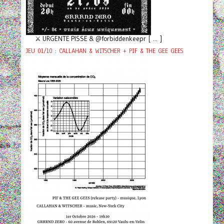
⚔️ URGENTE PISSE & @forbiddenkeepr [ ... ]
JEU 01/10 : CALLAHAN & WITSCHER + PIF & THE GEE GEES