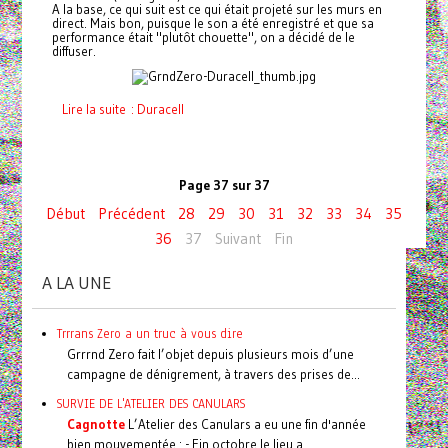
A la base, ce qui suit est ce qui était projeté sur les murs en
direct. Mais bon, puisque le son a été enregistré et que sa
performance était "plutôt chouette", on a décidé de le
diffuser.
Lire la suite : Duracell
Page 37 sur 37
Début
Précédent
28
29
30
31
32
33
34
35
36
37
Suivant
Fin
A LA UNE
Trrrans Zero a un truc à vous dire
Grrrnd Zero fait l’objet depuis plusieurs mois d’une
campagne de dénigrement, à travers des prises de...
SURVIE DE L'ATELIER DES CANULARS
Cagnotte
L’Atelier des Canulars a eu une fin d'année
bien mouvementée : - Fin octobre le lieu a...