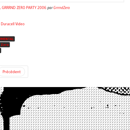
 GRRRND ZERO PARTY 2006
par
GrrrndZero
Duracell Video
UMENTAL
 Zero
Précédent