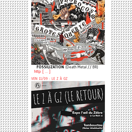
FOSSILIZATION
(Death Metal // BR)
http [ ... ]
VEN 11/09 : LE Z À GZ