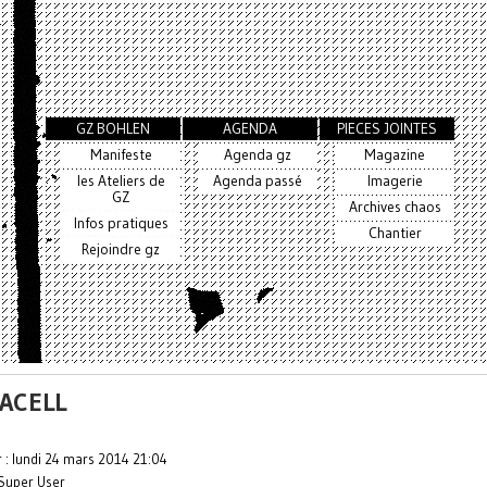
GZ BOHLEN
AGENDA
PIECES JOINTES
Manifeste
Agenda gz
Magazine
les Ateliers de
Agenda passé
Imagerie
GZ
Archives chaos
Infos pratiques
Chantier
Rejoindre gz
ACELL
r : lundi 24 mars 2014 21:04
Super User