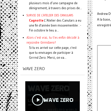
plusieurs mois d’une campagne de
dénigrement, à travers des prises de...
Andrew Dy
SURVIE DE L'ATELIER DES CANULARS
A la base,
Cagnotte
L’Atelier des Canulars a eu
enregistré
une fin d'année bien mouvementée : -
Fin octobre le lieu a...
Alors c'est vrai, tu t'es enfin décidé à
rejoindre Grrrndzero?
Si tu es arrivé sur cette page, c'est
que tu envisages de participer à
Grrrnd Zero. Merci, on va...
WAVE ZERO