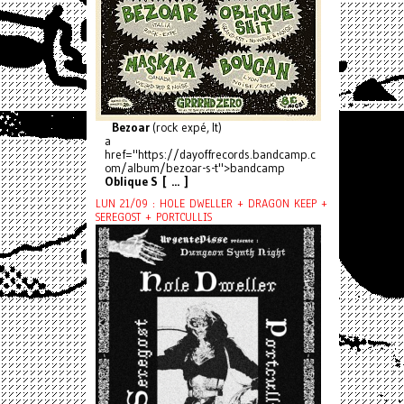
Bezoar
(rock expé, It)
a
href="https://dayoffrecords.bandcamp.c
om/album/bezoar-s-t">bandcamp
Oblique S [ ... ]
LUN 21/09 : HOLE DWELLER + DRAGON KEEP +
SEREGOST + PORTCULLIS