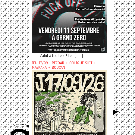
Zalut à tou.te.s ! Le [ ... ]
JEU 17/09 : BEZOAR + OBLIQUE SHIT +
MASKARA + BOUCAN