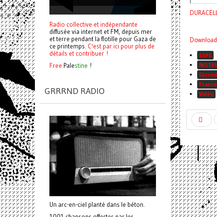
DURACELL
Radio collective et indépendante
diffusée via internet et FM, depuis mer
et terre pendant la flotille pour Gaza de
Download 
ce printemps.
C'est par ici pour plus de
détails et contribuer !
EXPE
INSTR
Free
Pale
stine
!
Grrrnd
France
GRRRND RADIO
Vidéo
Un arc-en-ciel planté dans le béton.
1001 chansons offertes par les