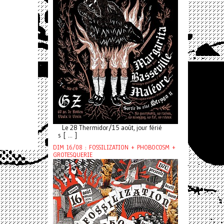
Le 28 Thermidor/15 août, jour férié
s [ ... ]
DIM 16/08 : FOSSILIZATION + PHOBOCOSM +
GROTESQUERIE