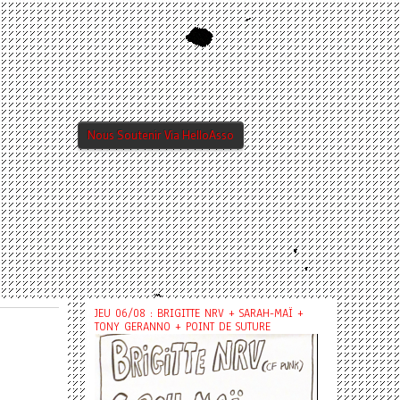
Nous Soutenir Via HelloAsso
JEU 06/08 : BRIGITTE NRV + SARAH-MAÏ +
TONY GERANNO + POINT DE SUTURE