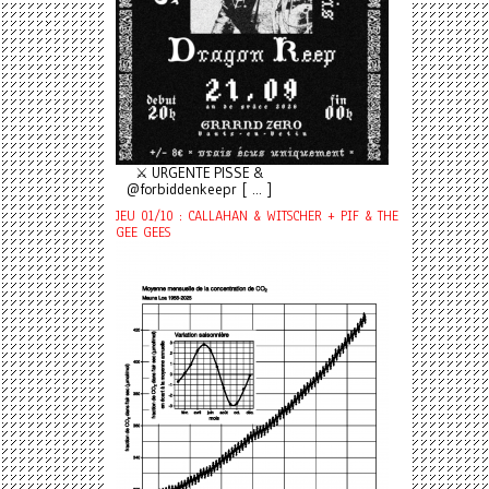
⚔️ URGENTE PISSE &
@forbiddenkeepr [ ... ]
JEU 01/10 : CALLAHAN & WITSCHER + PIF & THE
GEE GEES