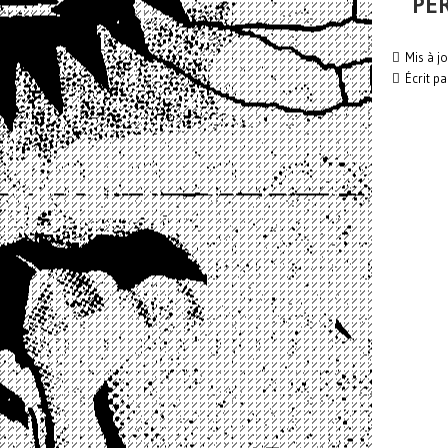
PÉR
Mis à jo
Écrit p