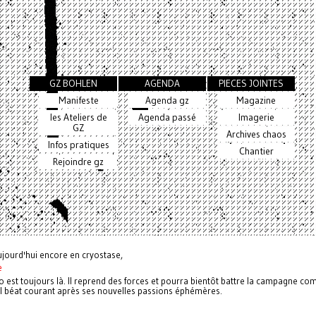
GZ BOHLEN
AGENDA
PIECES JOINTES
Manifeste
Agenda gz
Magazine
les Ateliers de
Agenda passé
Imagerie
GZ
Archives chaos
Infos pratiques
Chantier
Rejoindre gz
ujourd'hui encore en cryostase,
e
o est toujours là. Il reprend des forces et pourra bientôt battre la campagne c
al béat courant après ses nouvelles passions éphémères.
n