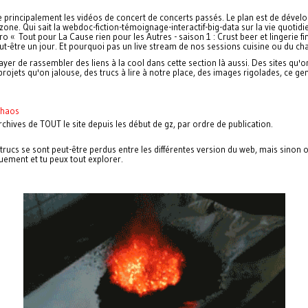
 principalement les vidéos de concert de concerts passés. Le plan est de dével
zone. Qui sait la webdoc-fiction-témoignage-interactif-big-data sur la vie quotid
o « Tout pour La Cause rien pour les Autres - saison 1 : Crust beer et lingerie fi
ut-être un jour. Et pourquoi pas un live stream de nos sessions cuisine ou du ch
yer de rassembler des liens à la cool dans cette section là aussi. Des sites qu'
projets qu'on jalouse, des trucs à lire à notre place, des images rigolades, ce ge
à.
chaos
rchives de TOUT le site depuis les début de gz, par ordre de publication.
trucs se sont peut-être perdus entre les différentes version du web, mais sinon 
ement et tu peux tout explorer.