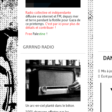
Radio collective et indépendante
diffusée via internet et FM, depuis mer
et terre pendant la flotille pour Gaza de
ce printemps.
C'est par ici pour plus de
détails et contribuer !
Free
Pale
stine
!
GRRRND RADIO
DA
Mis à j
Écrit p
Un arc-en-ciel planté dans le béton.
1001 chansons offertes par les