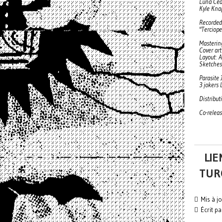
Luna Ced
Kyle Knap
Recorded
"Terciope
Masterin
Cover ar
Layout: 
Sketches
Parasite
3 jokers
Distribut
Co-relea
LIE
TUR
Mis à j
Écrit pa