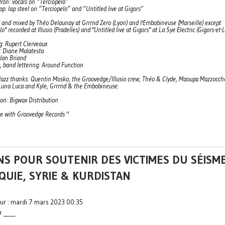
ron: vocals on “Terciopelo”
p: lap steel on “Terciopelo” and “Untitled live at Gigors”
 and mixed by Théo Delaunay at Grrrnd Zero (Lyon) and l'Embobineuse (Marseille) except
lo" recorded at Illusio (Pradelles) and "Untitled live at Gigors" at La Sye Electric (Gigors-et-
g: Rupert Clerveaux
t: Diane Malatesta
Alan Briand
, band lettering: Around Function
 Jazz thanks: Quentin Mosko, the Groovedge/Illusio crew, Théo & Clyde, Maoupa Mazzocche
 Luna Luca and Kyle, Grrrnd & the Embobineuse.
ion: Bigwax Distribution
se with Groovedge Records
"
NS POUR SOUTENIR DES VICTIMES DU SÉISM
QUIE, SYRIE & KURDISTAN
our : mardi 7 mars 2023 00:35
r ____