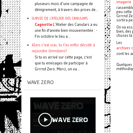
imagerie
plusieurs mois d’une campagne de
rassemble
dénigrement, à travers des prises de...
peu cette 
Grrrnd Zer
SURVIE DE L'ATELIER DES CANULARS
sortira pe
Cagnotte
L’Atelier des Canulars a eu
On va essa
une fin d'année bien mouvementée : -
bien, des 
choses l
Fin octobre le lieu a...
Les
Alors c'est vrai, tu t'es enfin décidé à
archives 
rejoindre Grrrndzero?
sont les a
Si tu es arrivé sur cette page, c'est
que tu envisages de participer à
Quelques 
méthodiqu
Grrrnd Zero. Merci, on va...
WAVE ZERO