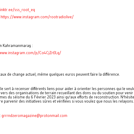
linktr.ee/sss_root_eq
:
https://www.instagram.com/rootradiolive/
 in Kahramanmaraş :
/www.instagram.com/p/Co4CjZrtJLq/
taux de change actuel, même quelques euros peuvent faire la différence.
cle sert à recenser différents liens pour aider à orienter les personnes qui le veule
vers des organisations de terrain recueillant des dons ou du soutien pour venir
imes du séisme du 6 Février 2023 ainsi qu'aux efforts de reconstruction. N'hésit
re parvenir des initiatives sûres et vérifiées si vous voulez que nous les relayons.
:
grrrndzeromagazine@protonmail.com