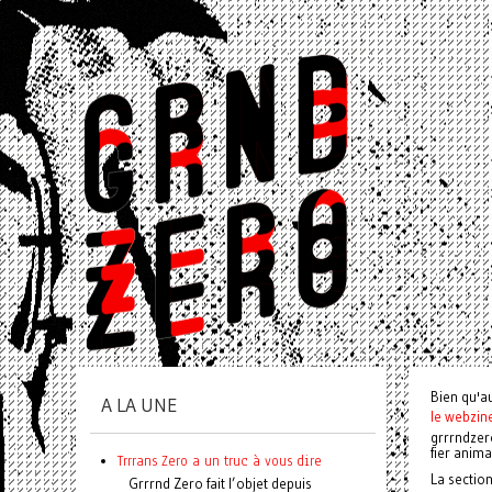
Bien qu'a
A LA UNE
le webzin
grrrndzer
fier anim
Trrrans Zero a un truc à vous dire
La sectio
Grrrnd Zero fait l’objet depuis