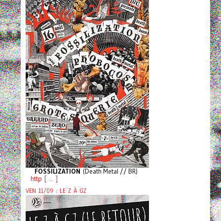
FOSSILIZATION
(Death Metal // BR)
http [ ... ]
VEN 11/09 : LE Z À GZ