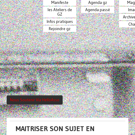
Manifeste
Agenda gz
Mag
les Ateliers de
Agenda passé
Ima
GZ
Archiv
Infos pratiques
Cha
Rejoindre gz
Nous Soutenir Via HelloAsso
MAITRISER SON SUJET EN