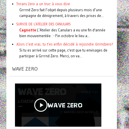
Trrrans Zero a un truc à vous dire
Grrrnd Zero fait l’objet depuis plusieurs mois d’une
campagne de dénigrement, à travers des prises de...
SURVIE DE L'ATELIER DES CANULARS
Cagnotte
L’Atelier des Canulars a eu une fin d'année
bien mouvementée : - Fin octobre le lieu a...
Alors c'est vrai, tu t'es enfin décidé à rejoindre Grrrndzero?
Si tu es arrivé sur cette page, c'est que tu envisages de
participer à Grrrnd Zero. Merci, on va...
WAVE ZERO