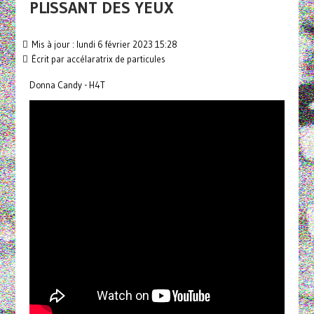
PLISSANT DES YEUX
Mis à jour : lundi 6 février 2023 15:28
Écrit par
accélaratrix de particules
Donna Candy - H4T