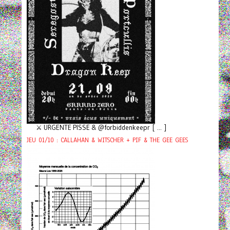
⚔️ URGENTE PISSE & @forbiddenkeepr [ ... ]
JEU 01/10 : CALLAHAN & WITSCHER + PIF & THE GEE GEES