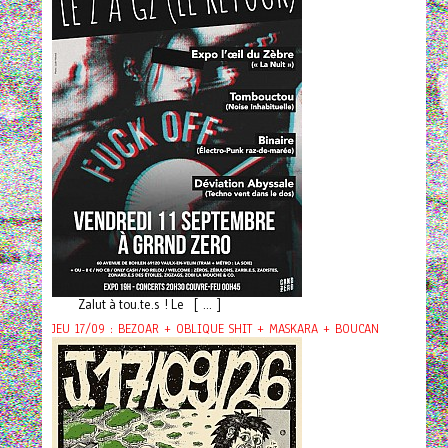
Zalut à tou.te.s ! Le [ ... ]
JEU 17/09 : BEZOAR + OBLIQUE SHIT + MASKARA + BOUCAN