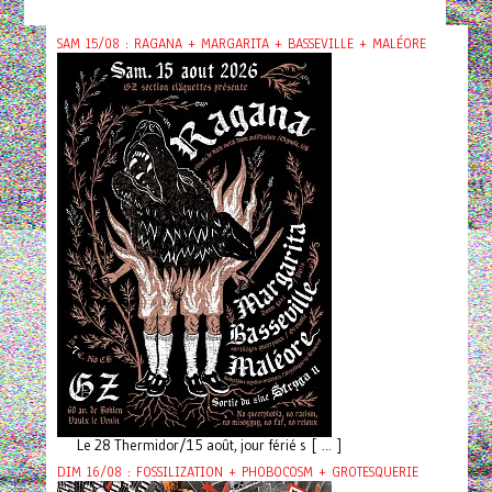
SAM 15/08 : RAGANA + MARGARITA + BASSEVILLE + MALÉORE
Le 28 Thermidor/15 août, jour férié s [ ... ]
DIM 16/08 : FOSSILIZATION + PHOBOCOSM + GROTESQUERIE