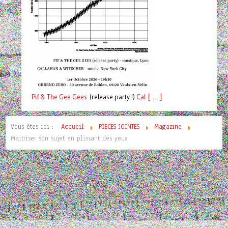
Pif
& The Gee Gees
(release party !)
C
a
l [ ... ]
Vous êtes ici :
Accueil
PIECES JOINTES
Magazine
Maitriser son sujet en plissant des yeux