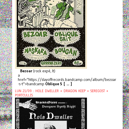
Bezoar
(rock expé, It)
a
href="https://dayoffrecords.bandcamp.com/album/bezoar
-s-t">bandcamp
Oblique S [ ... ]
LUN 21/09 : HOLE DWELLER + DRAGON KEEP + SEREGOST +
PORTCULLIS