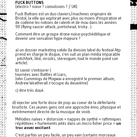
FUCK BUTTONS
(électro ? noise ? convulsions ? / UK)
Fuck Buttons est un duo claviers/machines originaire de
Bristol, la ville qui explorait avec plus ou moins d'inspiration et
de codéine les notions de ralenti et de mou dans les années
90 (flying saucer attack, portishead, tricky...).
Comment être un groupe drone-noise-psychédélique et
devenir une sensation hype majeure ?
a) un dossier marketing solide (la division label du festival Atp
prend en charge le disque, s'en suit un plan média imparable
: pitchfork, libé, inrocks, stereogum, tout le monde pond son
article).
b) savoir s'entourer (
tournées avec Battles et Liars,
John Cummings de Mogwai a enregistré le premier album,
Andrew Weatherall s'occupe du deuxième)
c) être très doué.
d) injecter une forte dose de pop au coeur de la déferlante
bruitiste. Ces jeunes gens ont une approche émo, physique et
extrêmement directe de la musique de snob.
Mélodies naïves + distorsion + nappes de synthé + rythmiques
répétitives + hurlements jetés dans un micro fisher price =
un
truc assez excitant
.
C'est parfois un peu facile, un peu vain (certains morceaux