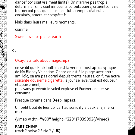
dancefloor sont vraiment limite). On n'arrive pas trop à
déterminer si ils sont innocents ou putassiers, si bientôt ils ne
tourneront plus que dans des clubs remplis d'abrutis
cocaïnés, amers et compétitifs.
Mais dans leurs meilleurs moments,
comme
Sweet love for planet earth
ou
Okay, lets talk about magic.mp3
on se dit que Fuck buttons est la version post apocalyptique
de My Bloody Valentine. Genre on est à la plage avec notre
ami loïc, on n'a pas dormi depuis trente heures, on fume notre
soixante douzième cigarette
, le jour se lève, tout est douceur
et apaisement,
puis sans prévenir le soleil explose et l'univers entier se
consume.
Presque comme dans
Deep Impact
.
Un petit bout de leur concert au sonic il y a deux ans, merci
max :
{vimeo width="400" height="320"}7039993{/vimeo}
PART CHIMP
(rock ? noise ? furie ? / UK)