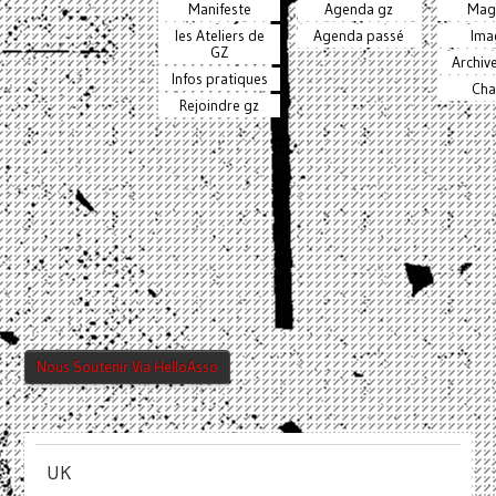
Manifeste
Agenda gz
Mag
les Ateliers de
Agenda passé
Ima
GZ
Archiv
Infos pratiques
Cha
Rejoindre gz
Nous Soutenir Via HelloAsso
UK