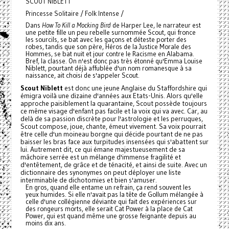
SCOUT NIBLETT
Princesse Solitaire / Folk Intense /
Dans
How To Kill a Mocking Bird
de Harper Lee, le narrateur est
une petite fille un peu rebelle surnommée Scout, qui fronce
les sourcils, se bat avec les gaçons et déteste porter des
robes, tandis que son père, Héros de la Justice Morale des
Hommes, se bat nuit et jour contre le Racisme en Alabama.
Bref, la classe. On n'est donc pas très étonné qu'Emma Louise
Niblett, pourtant déjà affublée d'un nom romanesque à sa
naissance, ait choisi de s'appeler Scout.
Scout Niblett
est donc une jeune Anglaise du Staffordshire qui
émigra voilà une dizaine d'années aux Etats-Unis. Alors qu'elle
approche paisiblement la quarantaine, Scout possède toujours
ce même visage d'enfant pas facile et la voix qui va avec. Car, au
delà de sa passion discrète pour l'astrologie et les perruques,
Scout compose, joue, chante, émeut vivement. Sa voix pourrait
être celle d'un moineau borgne qui décide pourtant de ne pas
baisser les bras face aux turpitudes insensées qui s'abattent sur
lui. Autrement dit, ce qui émane majestueusement de sa
mâchoire serrée est un mélange d'immense fragilité et
d'entêtement, de grâce et de ténacité, et ainsi de suite. Avec un
dictionnaire des synonymes on peut déployer une liste
interminable de dichotomies et bien s'amuser.
En gros, quand elle entame un refrain, ça rend souvent les
yeux humides. Si elle n'avait pas la tête de Gollum mélangée à
celle d'une collégienne déviante qui fait des expériences sur
des rongeurs morts, elle serait Cat Power à la place de Cat
Power, qui est quand même une grosse feignante depuis au
moins dix ans.