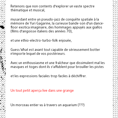
Retenons que non contents d'explorer un vaste spectre
thématique et musical,
musardant entre un pseudo-jazz de conquête spatiale à la
mémoire de Yuri Gagarine, la curieuse bande-son d'un dance-
floor exotica imaginaire, des hommages appuyés aux giallos
(films d'angoisse italiens des années 70),
et une ethio-electro-turbo-folk enjouée,
Guess What est avant tout capable de sérieusement botter
n'importe lequel de vos postérieurs.
Avec un enthousiasme et une fraîcheur que dissimulent mal les
masques et toges dont ils s'affublent pour brouiller les pistes
et les expressions faciales trop faciles à déchiffrer.
Un tout petit aperçu live dans une grange
Un morceau entier vu à travers un aquarium (???)