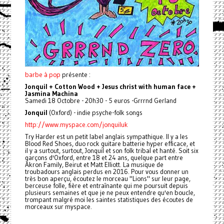
barbe à pop
présente :
Jonquil + Cotton Wood + Jesus christ with human face +
Jasmina Machina
Samedi 18 Octobre - 20h30 - 5 euros -Grrrnd Gerland
Jonquil
(Oxford) - indie psyche-folk songs
http://www.myspace.com/jonquiluk
Try Harder est un petit label anglais sympathique. Il y a les
Blood Red Shoes, duo rock guitare batterie hyper efficace, et
il y a surtout, surtout, Jonquil et son folk tribal et hanté. Soit six
garçons d'Oxford, entre 18 et 24 ans, quelque part entre
Akron Family, Beirut et Matt Elliott. La musique de
troubadours anglais perdus en 2016. Pour vous donner un
très bon aperçu, écoutez le morceau "Lions" sur leur page,
berceuse folle, fière et entraînante qui me poursuit depuis
plusieurs semaines et que je ne peux entendre qu'en boucle,
trompant malgré moi les saintes statistiques des écoutes de
morceaux sur myspace.