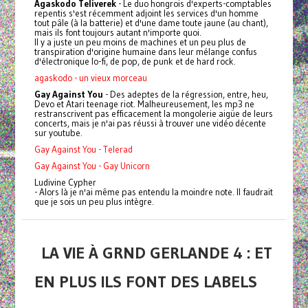
Agaskodo Teliverek
- Le duo hongrois d'experts-comptables
repentis s'est récemment adjoint les services d'un homme
tout pâle (à la batterie) et d'une dame toute jaune (au chant),
mais ils font toujours autant n'importe quoi.
Il y a juste un peu moins de machines et un peu plus de
transpiration d'origine humaine dans leur mélange confus
d'électronique lo-fi, de pop, de punk et de hard rock.
agaskodo - un vieux morceau
Gay Against You
- Des adeptes de la régression, entre, heu,
Devo et Atari teenage riot. Malheureusement, les mp3 ne
restranscrivent pas efficacement la mongolerie aigüe de leurs
concerts, mais je n'ai pas réussi à trouver une vidéo décente
sur youtube.
Gay Against You - Telerad
Gay Against You - Gay Unicorn
Ludivine Cypher
- Alors là je n'ai même pas entendu la moindre note. Il faudrait
que je sois un peu plus intègre.
LA VIE À GRND GERLANDE 4 : ET
EN PLUS ILS FONT DES LABELS