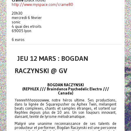
Crame
(black noise)
http://www.myspace.com/crame80
20h30
mercredi 6 février
sonic
4 quai des etroits
69005 lyon
6 euros
JEU 12 MARS : BOGDAN
RACZYNSKI @ GV
BOGDAN RACZYNSKI
(REPHLEX /// Braindance Psychedelic Electro ///
Canada)
Yeeeeehhhaaaaawww,
notre héros ultime. Ses productions,
dans la lignée de Squarepusher ou Aphex Twin, mélangent
beats complexes, chants et samples étranges, et sortent sur
Rephlex depuis plus de 10 ans. Un son toujours innovant,
dansant, teinté de lyrisme mélodramatique.
Malgré une unanime reconnaissance de ses talents de
producteur et performer, Bogdan Raczynski est une personne