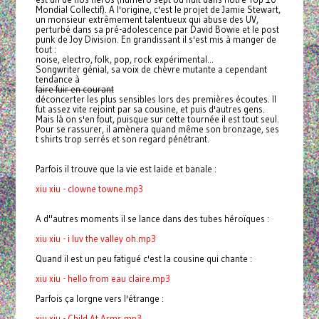
Mondial Collectif). A l'origine, c'est le projet de Jamie Stewart,
un monsieur extrêmement talentueux qui abuse des UV,
perturbé dans sa pré-adolescence par David Bowie et le post
punk de Joy Division. En grandissant il s'est mis à manger de
tout :
noise, electro, folk, pop, rock expérimental...
Songwriter génial, sa voix de chèvre mutante a cependant
tendance à
faire fuir en courant
déconcerter les plus sensibles lors des premières écoutes. Il
fut assez vite rejoint par sa cousine, et puis d'autres gens.
Mais là on s'en fout, puisque sur cette tournée il est tout seul.
Pour se rassurer, il amènera quand même son bronzage, ses
t shirts trop serrés et son regard pénétrant.
Parfois il trouve que la vie est laide et banale :
xiu xiu - clowne towne.mp3
A d"autres moments il se lance dans des tubes héroïques :
xiu xiu - i luv the valley oh.mp3
Quand il est un peu fatigué c'est la cousine qui chante :
xiu xiu - hello from eau claire.mp3
Parfois ça lorgne vers l'étrange :
xiu xiu - Child At Arms.mp3