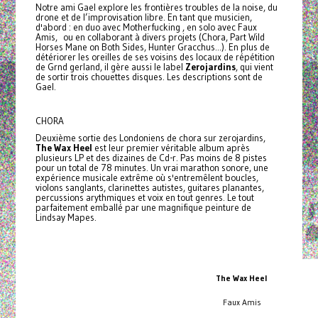
Notre ami Gael explore les frontières troubles de la noise, du
drone et de l’improvisation libre. En tant que musicien,
d'abord : en duo avec Motherfucking , en solo avec Faux
Amis, ou en collaborant à divers projets (Chora, Part Wild
Horses Mane on Both Sides, Hunter Gracchus...). En plus de
détériorer les oreilles de ses voisins des locaux de répétition
de Grnd gerland, il gère aussi le label
Zerojardins
, qui vient
de sortir trois chouettes disques. Les descriptions sont de
Gael.
CHORA
Deuxième sortie des Londoniens de chora sur zerojardins,
The Wax Heel
est leur premier véritable album après
plusieurs LP et des dizaines de Cd-r. Pas moins de 8 pistes
pour un total de 78 minutes. Un vrai marathon sonore, une
expérience musicale extrême où s'entremêlent boucles,
violons sanglants, clarinettes autistes, guitares planantes,
percussions arythmiques et voix en tout genres. Le tout
parfaitement emballé par une magnifique peinture de
Lindsay Mapes.
The Wax Heel
Faux Amis