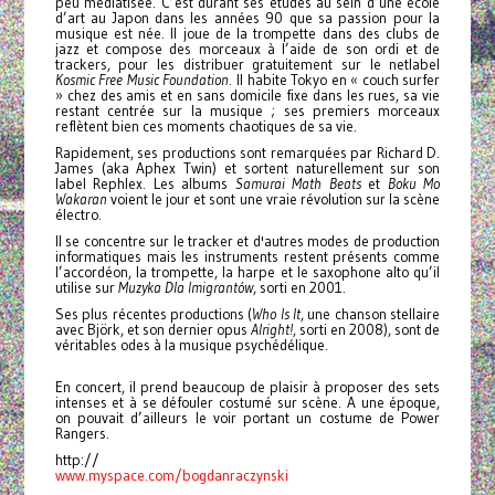
peu médiatisée. C’est durant ses études au sein d’une école
d’art au Japon dans les années 90 que sa passion pour la
musique est née. Il joue de la trompette dans des clubs de
jazz et compose des morceaux à l’aide de son ordi et de
trackers, pour les distribuer gratuitement sur le netlabel
Kosmic Free Music Foundation
. Il habite Tokyo en « couch surfer
» chez des amis et en sans domicile fixe dans les rues, sa vie
restant centrée sur la musique ; ses premiers morceaux
reflètent bien ces moments chaotiques de sa vie.
Rapidement, ses productions sont remarquées par Richard D.
James (aka Aphex Twin) et sortent naturellement sur son
label Rephlex. Les albums
Samurai Math Beats
et
Boku Mo
Wakaran
voient le jour et sont une vraie révolution sur la scène
électro.
Il se concentre sur le tracker et d'autres modes de production
informatiques mais les instruments restent présents comme
l’accordéon, la trompette, la harpe et le saxophone alto qu’il
utilise sur
Muzyka Dla Imigrantów
, sorti en 2001.
Ses plus récentes productions (
Who Is It
, une chanson stellaire
avec Björk, et son dernier opus
Alright!
, sorti en 2008), sont de
véritables odes à la musique psychédélique.
En concert, il prend beaucoup de plaisir à proposer des sets
intenses et à se défouler costumé sur scène. A une époque,
on pouvait d’ailleurs le voir portant un costume de Power
Rangers.
http://
www.myspace.com/
bogdanraczynski