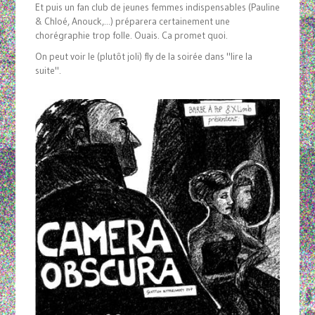
Et puis un fan club de jeunes femmes indispensables (Pauline
& Chloé, Anouck,...) préparera certainement une
chorégraphie trop folle. Ouais. Ca promet quoi.
On peut voir le (plutôt joli) fly de la soirée dans "lire la
suite".