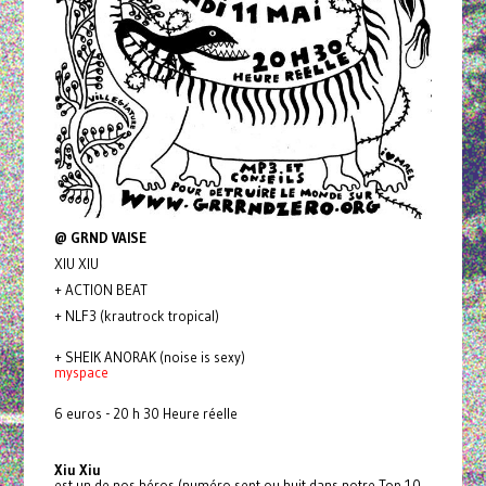
@ GRND VAISE
XIU XIU
+ ACTION BEAT
+ NLF3 (krautrock tropical)
+ SHEIK ANORAK (noise is sexy)
myspace
6 euros - 20 h 30 Heure réelle
Xiu Xiu
est un de nos héros (numéro sept ou huit dans notre Top 10