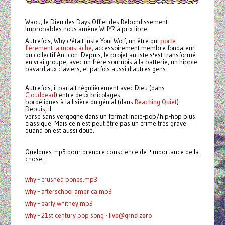
Waou, le Dieu des Days Off et des Rebondissement
Improbables nous amène WHY? à prix libre.
Autrefois, Why c'était juste Yoni Wolf, un être qui
porte
fièrement la moustache
, accessoirement
membre fondateur
du collectif Anticon. Depuis, le projet autiste s'est transformé
en vrai groupe, avec un frère sournois à la batterie, un hippie
bavard aux claviers, et parfois aussi d'autres gens.
Autrefois, il parlait régulièrement avec Dieu (dans
Clouddead
) entre deux bricolages
bordéliques à la lisière du génial (dans
Reaching Quiet
).
Depuis, il
verse sans vergogne dans un format indie-pop/hip-hop plus
classique. Mais ce n'est peut être pas un crime très grave
quand on est aussi doué.
Quelques mp3 pour prendre conscience de l'importance de la
chose :
why - crushed bones.mp3
why - afterschool america.mp3
why - early whitney.mp3
why - 21st century pop song - live@grnd zero