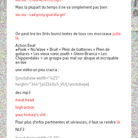
Mais la plupart du temps il ne va simplement pas bien :
xiu xiu - sad pony guerilla girl
On peut lire les (très bons) textes de tous ces morceaux
juste
là
.
Action Beat
=
Punk + No Wave + Bruit + Plein de batteries + Plein de
guitares + Les vieux sonic youth + Glenn Branca + Les
Chippendales = un groupe pas mal sur disque et incroyable
en live
une vidéo un peu cracra :
{youtubejw width="425"
height="344"}aJZ1k0u5_VU{/youtubejw}
des mp3
meat head
high
action
your history's shit
Pour plus d'infos pertinentes et sérieuses, il faut se rendre
là
.
NLF3 :
{youtubejw width="425"