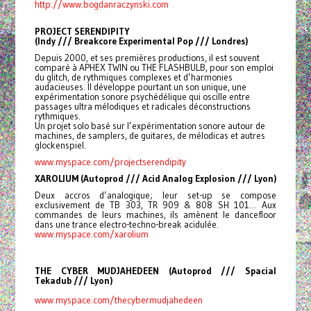
http://www.bogdanraczynski.com
PROJECT SERENDIPITY
(Indy /// Breakcore Experimental Pop /// Londres)
Depuis 2000, et ses premières productions, il est souvent
comparé à APHEX TWIN ou THE FLASHBULB, pour son emploi
du glitch, de rythmiques complexes et d’harmonies
audacieuses. Il développe pourtant un son unique, une
expérimentation sonore psychédélique qui oscille entre
passages ultra mélodiques et radicales déconstructions
rythmiques.
Un projet solo basé sur l’expérimentation sonore autour de
machines, de samplers, de guitares, de mélodicas et autres
glockenspiel.
www.myspace.com/
projectserendipity
XAROLIUM (Autoprod /// Acid Analog Explosion /// Lyon)
Deux accros d’analogique; leur set-up se compose
exclusivement de TB 303, TR 909 & 808 SH 101… Aux
commandes de leurs machines, ils amènent le dancefloor
dans une trance electro-techno-break acidulée.
www.myspace.com/xarolium
THE CYBER MUDJAHEDEEN (Autoprod /// Spacial
Tekadub /// Lyon)
www.myspace.com/
thecybermudjahedeen