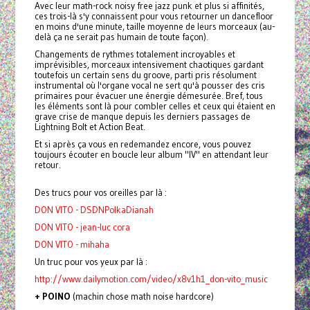
Avec leur math-rock noisy free jazz punk et plus si affinités,
ces trois-là s'y connaissent pour vous retourner un dancefloor
en moins d'une minute, taille moyenne de leurs morceaux (au-
delà ça ne serait pas humain de toute façon).
Changements de rythmes totalement incroyables et
imprévisibles, morceaux intensivement chaotiques gardant
toutefois un certain sens du groove, parti pris résolument
instrumental où l'organe vocal ne sert qu'à pousser des cris
primaires pour évacuer une énergie démesurée. Bref, tous
les éléments sont là pour combler celles et ceux qui étaient en
grave crise de manque depuis les derniers passages de
Lightning Bolt et Action Beat.
Et si après ça vous en redemandez encore, vous pouvez
toujours écouter en boucle leur album "IV" en attendant leur
retour.
Des trucs pour vos oreilles par là :
DON VITO - DSDNPolkaDianah
DON VITO - jean-luc cora
DON VITO - mihaha
Un truc pour vos yeux par là :
http://www.dailymotion.com/video/x8v1h1_don-vito_music
+ POINO
(machin chose math noise hardcore)