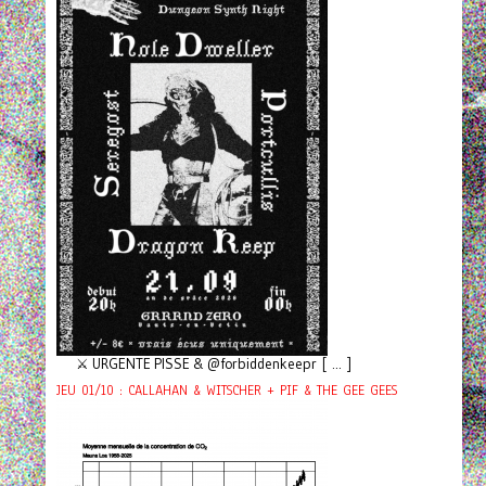
⚔️ URGENTE PISSE & @forbiddenkeepr [ ... ]
JEU 01/10 : CALLAHAN & WITSCHER + PIF & THE GEE GEES