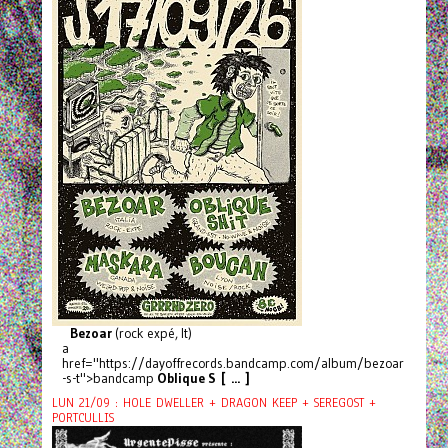
Bezoar
(rock expé, It)
a
href="https://dayoffrecords.bandcamp.com/album/bezoar
-s-t">bandcamp
Oblique S [ ... ]
LUN 21/09 : HOLE DWELLER + DRAGON KEEP + SEREGOST +
PORTCULLIS