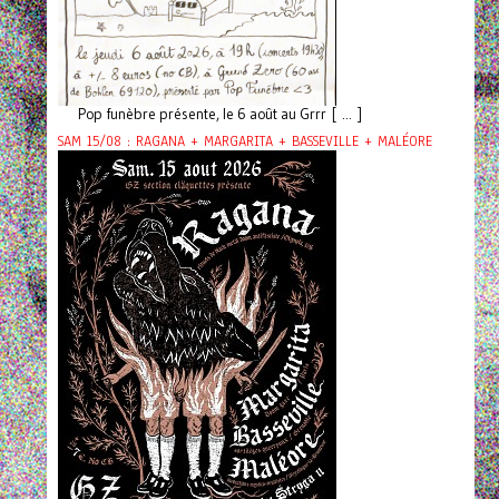
Pop funèbre présente, le 6 août au Grrr [ ... ]
SAM 15/08 : RAGANA + MARGARITA + BASSEVILLE + MALÉORE