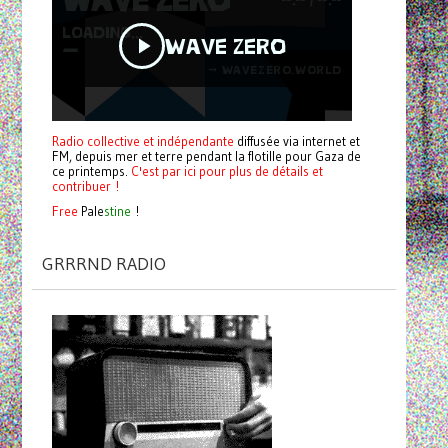
Radio collective et indépendante
diffusée via internet et
FM, depuis mer et terre pendant la flotille pour Gaza de
ce printemps.
C'est par ici pour plus de détails et
contribuer !
Free
Pale
stine
!
GRRRND RADIO