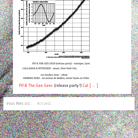
Pif
& The Gee Gees
(release party !)
C
a
l [ ... ]
Vous êtes ici :
Accueil