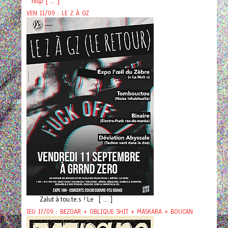
http [ ... ]
VEN 11/09 : LE Z À GZ
Zalut à tou.te.s ! Le [ ... ]
JEU 17/09 : BEZOAR + OBLIQUE SHIT + MASKARA + BOUCAN