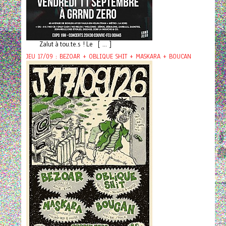
Zalut à tou.te.s ! Le [ ... ]
JEU 17/09 : BEZOAR + OBLIQUE SHIT + MASKARA + BOUCAN