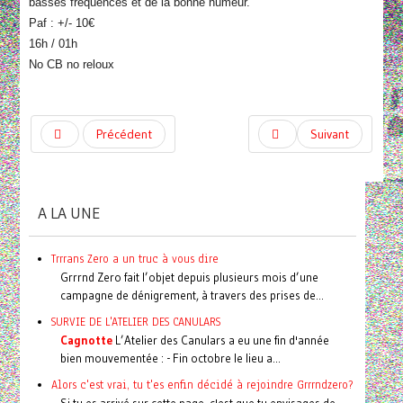
basses fréquences et de la bonne humeur.
Paf : +/- 10€
16h / 01h
No CB no reloux
Précédent
Suivant
A LA UNE
Trrrans Zero a un truc à vous dire
Grrrnd Zero fait l’objet depuis plusieurs mois d’une
campagne de dénigrement, à travers des prises de...
SURVIE DE L'ATELIER DES CANULARS
Cagnotte
L’Atelier des Canulars a eu une fin d'année
bien mouvementée : - Fin octobre le lieu a...
Alors c'est vrai, tu t'es enfin décidé à rejoindre Grrrndzero?
Si tu es arrivé sur cette page, c'est que tu envisages de