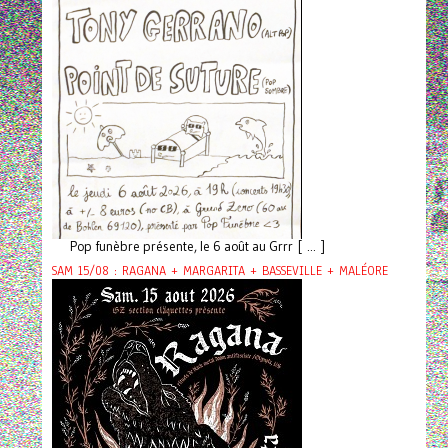
Pop funèbre présente, le 6 août au Grrr [ ... ]
SAM 15/08 : RAGANA + MARGARITA + BASSEVILLE + MALÉORE