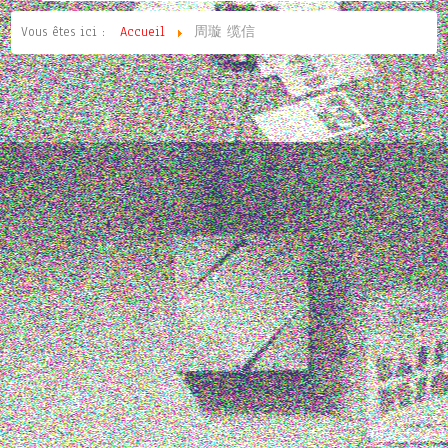
Vous êtes ici :
Accueil
周璇 缆信