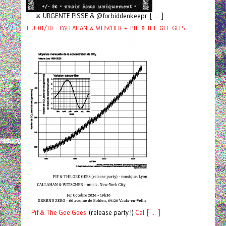
⚔️ URGENTE PISSE & @forbiddenkeepr [ ... ]
JEU 01/10 : CALLAHAN & WITSCHER + PIF & THE GEE GEES
Pif
& The Gee Gees
(release party !)
C
a
l [ ... ]