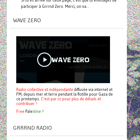
participer à Grrrnd Zero. Merci, on va...
WAVE ZERO
Radio collective et indépendante
diffusée via internet et
FM, depuis mer et terre pendant la flotille pour Gaza de
ce printemps.
C'est par ici pour plus de détails et
contribuer !
Free
Pale
stine
!
GRRRND RADIO