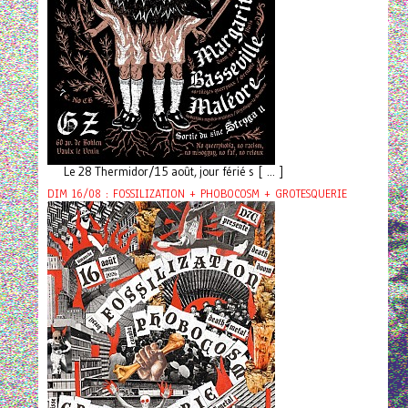
Le 28 Thermidor/15 août, jour férié s [ ... ]
DIM 16/08 : FOSSILIZATION + PHOBOCOSM + GROTESQUERIE