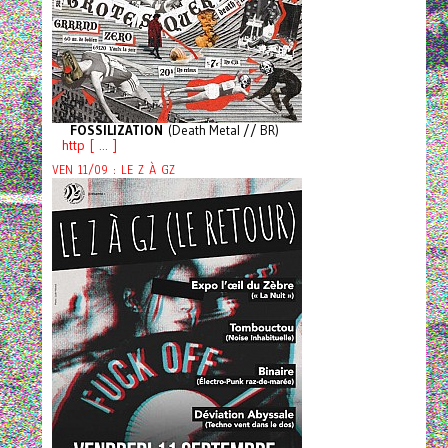
FOSSILIZATION
(Death Metal // BR)
http [ ... ]
VEN 11/09 : LE Z À GZ