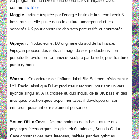
Au programme de l’évent: une scène bass française, avec
comme
invité.es
:
Maggie
: artiste inspirée par l’énergie brute de la scène break &
bass music. Elle puise dans la culture underground et les
sonorités UK pour construire des sets percussifs et contrastés
Gipsyan
: Producteur et DJ originaire du sud de la France,
Gipsyan propose des sets à l’image de ses productions : en
perpétuelle évolution. Un univers sculpté par le vide, puis fracturé
par le rythme.
Warzou
: Cofondateur de l’influent label Big Science, résident sur
LYL Radio, ainsi que DJ et producteur reconnu pour son univers
hybride singulier. À la croisée du dub indus, de la UK bass et des
musiques électroniques expérimentales, il développe un son
immersif, puissant et résolument personnel.
Sound Of La Cave
: Des profondeurs de la bass music aux
paysages électroniques les plus cinématiques, Sounds Of La
Cave construit des sets intenses, habités par des rythmes