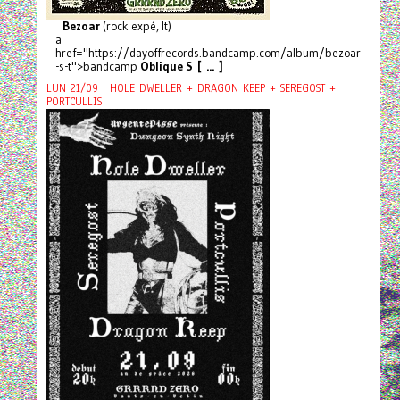
Bezoar
(rock expé, It)
a
href="https://dayoffrecords.bandcamp.com/album/bezoar
-s-t">bandcamp
Oblique S [ ... ]
LUN 21/09 : HOLE DWELLER + DRAGON KEEP + SEREGOST +
PORTCULLIS