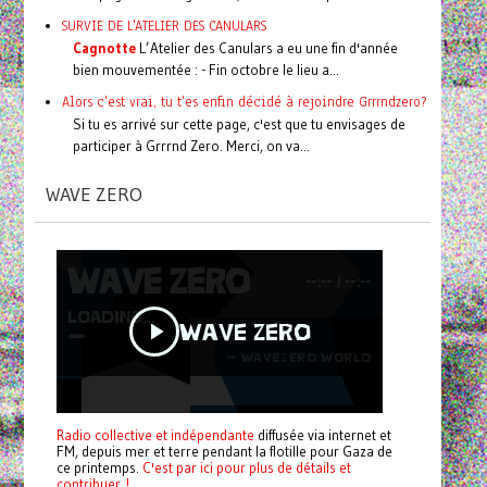
SURVIE DE L'ATELIER DES CANULARS
Cagnotte
L’Atelier des Canulars a eu une fin d'année
bien mouvementée : - Fin octobre le lieu a...
Alors c'est vrai, tu t'es enfin décidé à rejoindre Grrrndzero?
Si tu es arrivé sur cette page, c'est que tu envisages de
participer à Grrrnd Zero. Merci, on va...
WAVE ZERO
Radio collective et indépendante
diffusée via internet et
FM, depuis mer et terre pendant la flotille pour Gaza de
ce printemps.
C'est par ici pour plus de détails et
contribuer !