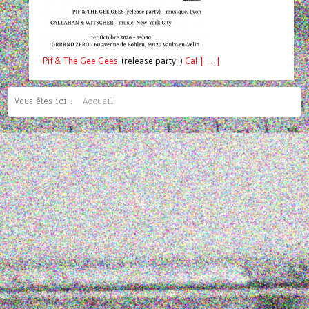
Pif
& The Gee Gees
(release party !)
C
a
l [ ... ]
Vous êtes ici :
Accueil