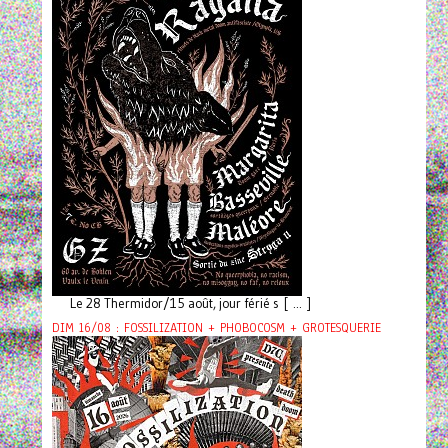
Le 28 Thermidor/15 août, jour férié s [ ... ]
DIM 16/08 : FOSSILIZATION + PHOBOCOSM + GROTESQUERIE