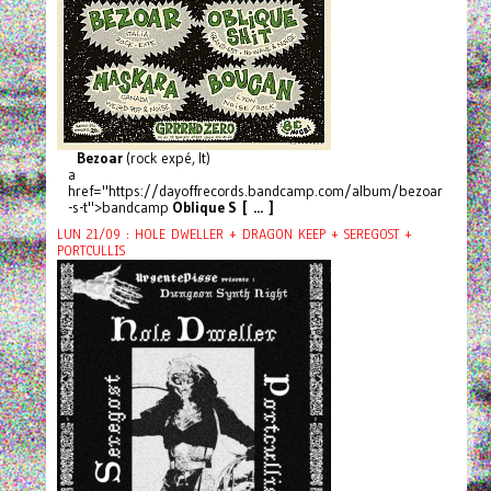
Bezoar
(rock expé, It)
a
href="https://dayoffrecords.bandcamp.com/album/bezoar
-s-t">bandcamp
Oblique S [ ... ]
LUN 21/09 : HOLE DWELLER + DRAGON KEEP + SEREGOST +
PORTCULLIS