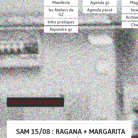
Manifeste
Agenda gz
Mag
les Ateliers de
Agenda passé
Ima
GZ
Archiv
Infos pratiques
Cha
Rejoindre gz
Nous Soutenir Via HelloAsso
SAM 15/08 : RAGANA + MARGARITA