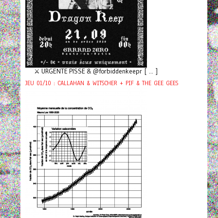
⚔️ URGENTE PISSE & @forbiddenkeepr [ ... ]
JEU 01/10 : CALLAHAN & WITSCHER + PIF & THE GEE GEES