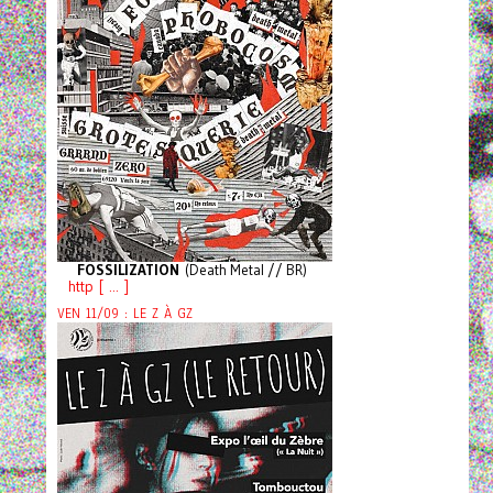
FOSSILIZATION
(Death Metal // BR)
http [ ... ]
VEN 11/09 : LE Z À GZ