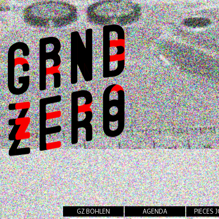
GZ BOHLEN
AGENDA
PIECES 