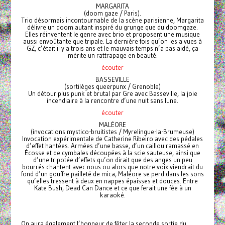
MARGARITA
(doom gaze / Paris).
Trio désormais incontournable de la scène parisienne, Margarita
délivre un doom autant inspiré du grunge que du doomgaze.
Elles réinventent le genre avec brio et proposent une musique
aussi envoûtante que tripale. La dernière fois qu’on les a vues à
GZ, c’était il y a trois ans et le mauvais temps n’a pas aidé, ça
mérite un rattrapage en beauté.
écouter
BASSEVILLE
(sortilèges queerpunx / Grenoble)
Un détour plus punk et brutal par Gre avec Basseville, la joie
incendiaire à la rencontre d’une nuit sans lune.
écouter
MALÉORE
(invocations mystico-bruitistes / Myrelingue-la-Brumeuse)
Invocation expérimentale de Catherine Ribeiro avec des pédales
d’effet hantées. Armées d’une basse, d’un caillou ramassé en
Écosse et de cymbales découpées à la scie sauteuse, ainsi que
d’une tripotée d’effets qu’on dirait que des anges un peu
bourrés chantent avec nous ou alors que notre voix viendrait du
fond d’un gouffre pailleté de mica, Maléore se perd dans les sons
qu’elles tressent à deux en nappes épaisses et douces. Entre
Kate Bush, Dead Can Dance et ce que ferait une fée à un
karaoké.
On aura également l’honneur de fêter la seconde sortie du