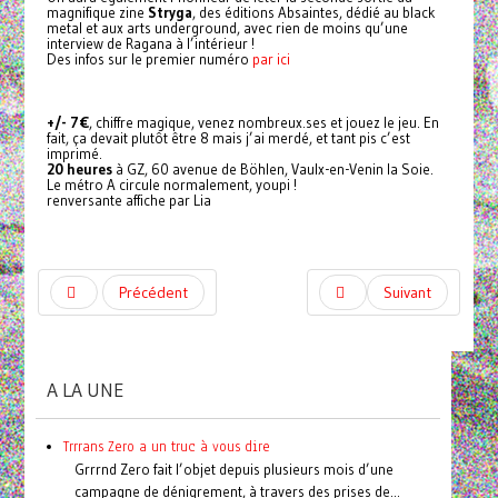
magnifique zine
Stryga
, des éditions Absaintes, dédié au black
metal et aux arts underground, avec rien de moins qu’une
interview de Ragana à l’intérieur !
Des infos sur le premier numéro
par ici
+/- 7€
, chiffre magique, venez nombreux.ses et jouez le jeu. En
fait, ça devait plutôt être 8 mais j’ai merdé, et tant pis c’est
imprimé.
20 heures
à GZ, 60 avenue de Böhlen, Vaulx-en-Venin la Soie.
Le métro A circule normalement, youpi !
renversante affiche par Lia
Précédent
Suivant
A LA UNE
Trrrans Zero a un truc à vous dire
Grrrnd Zero fait l’objet depuis plusieurs mois d’une
campagne de dénigrement, à travers des prises de...