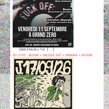
Zalut à tou.te.s ! Le [ ... ]
JEU 17/09 : BEZOAR + OBLIQUE SHIT + MASKARA + BOUCAN