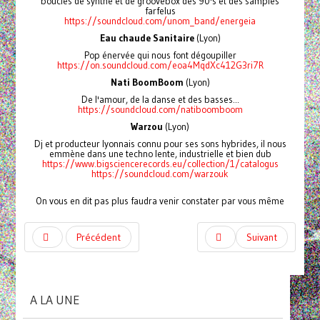
boucles de synthé et de groovebox des 90's et des samples
farfelus
https://soundcloud.com/unom_band/energeia
Eau chaude Sanitaire
(Lyon)
Pop énervée qui nous font dégoupiller
https://on.soundcloud.com/eoa4MqdXc412G3ri7R
Nati BoomBoom
(Lyon)
De l'amour, de la danse et des basses...
https://soundcloud.com/natiboomboom
Warzou
(Lyon)
Dj et producteur lyonnais connu pour ses sons hybrides, il nous
emmène dans une techno lente, industrielle et bien dub
https://www.bigsciencerecords.eu/collection/1/catalogus
https://soundcloud.com/warzouk
On vous en dit pas plus faudra venir constater par vous même
Précédent
Suivant
A LA UNE