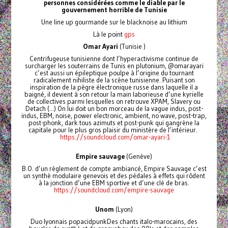
personnes considérées comme le diable par le
gouvernement horrible de Tunisie
Une line up gourmande sur le blacknoise au lithium
Là le point
gps
Omar Ayari
(Tunisie )
Centrifugeuse tunisienne dont l’hyperactivisme continue de
surcharger les souterrains de Tunis en plutonium, @omarayari
c’est aussi un épileptique poulpe à l’origine du tournant
radicalement nihiliste de la scène tunisienne. Puisant son
inspiration de la pègre électronique russe dans laquelle il a
baigné, il devient à son retour la main laborieuse d’une kyrielle
de collectives parmi lesquelles on retrouve XPAM, Slavery ou
Detach (...) On lui doit un bon morceau de la vague indus, post-
indus, EBM, noise, power electronic, ambient, no wave, post-trap,
post-phonk, dark tous azimuts et post-punk qui gangrène la
capitale pour le plus gros plaisir du ministère de l’intérieur.
https://soundcloud.com/omar-ayari-1
Empire sauvage
(Genève)
B.O. d’un règlement de compte ambiancé, Empire Sauvage c’est
un synthè modulaire genevois et des pédales à effets qui rôdent
à la jonction d’une EBM sportive et d’une clé de bras.
https://soundcloud.com/empire-sauvage
Unom
(Lyon)
Duo lyonnais popacidpunkDes chants italo-marocains, des