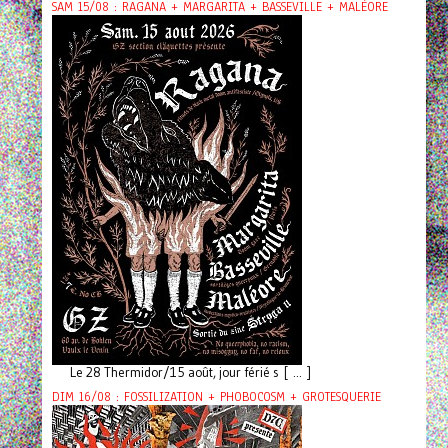
SAM 15/08 : RAGANA + MARGARITA + BASSEVILLE + MALÉORE
Le 28 Thermidor/15 août, jour férié s [ ... ]
DIM 16/08 : FOSSILIZATION + PHOBOCOSM + GROTESQUERIE