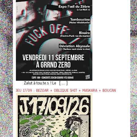
Zalut à tou.te.s ! Le [ ... ]
JEU 17/09 : BEZOAR + OBLIQUE SHIT + MASKARA + BOUCAN