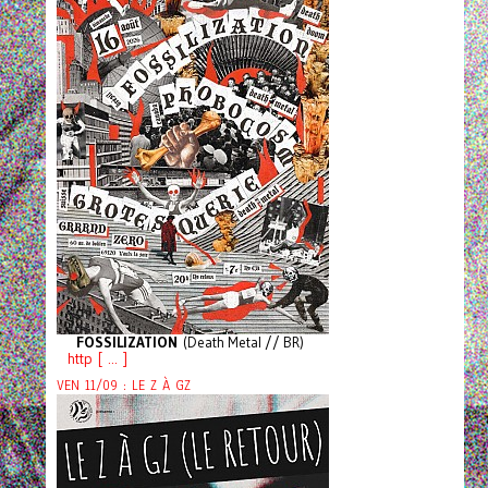
FOSSILIZATION
(Death Metal // BR)
http [ ... ]
VEN 11/09 : LE Z À GZ