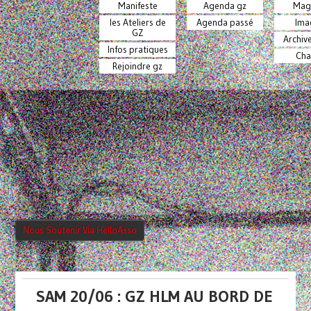
Manifeste
Agenda gz
Mag
les Ateliers de
Agenda passé
Ima
GZ
Archiv
Infos pratiques
Cha
Rejoindre gz
Nous Soutenir Via HelloAsso
SAM 20/06 : GZ HLM AU BORD DE