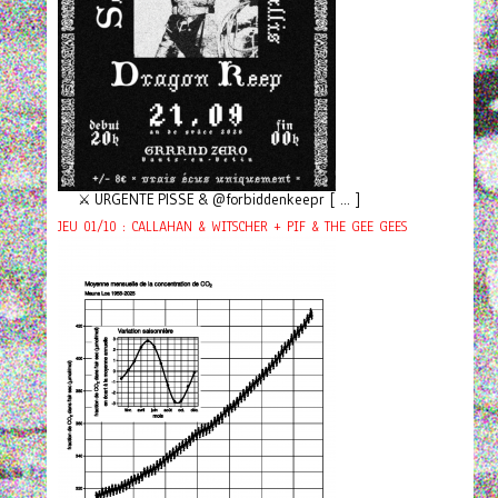
⚔️ URGENTE PISSE & @forbiddenkeepr [ ... ]
JEU 01/10 : CALLAHAN & WITSCHER + PIF & THE GEE GEES