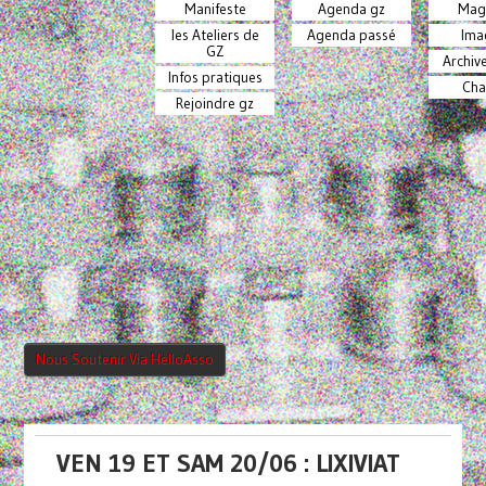
Manifeste
Agenda gz
Mag
les Ateliers de
Agenda passé
Ima
GZ
Archiv
Infos pratiques
Cha
Rejoindre gz
Nous Soutenir Via HelloAsso
VEN 19 ET SAM 20/06 : LIXIVIAT