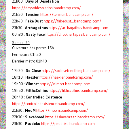
21h00 :
Days of Desolation
https://daysofdesolation.bandcamp.com/
21h50 :
Tension
https://tension.bandcamp.com/
22h40 :
Fake Dust
https://fakedust1.bandcamp.com/
23h30 :
Archagathus
https://archagathus.bandcamp.com
00h30 :
Nasty Face
https://choothartapes.bandcamp.com/
Samedi 20
Ouverture des portes 16h
Fermeture 01h20
Dernier métro 01h40
17h30 :
So Close
https://soclosetonothing.bandcamp.com/
18h10 :
Haexler
https://haexler.bandcamp.com/
19h00 :
Vilmort
https://vilmort.bandcamp.com
19h50 :
FilthxCollins
https://filthxcollins.bandcamp.com/
20h40 :
Controlled Existence
https://controlledexistence.bandcamp.com/
21h30 :
MooM
https://moom.bandcamp.com/
22h30 :
Slavebreed
https://slavebreed.bandcamp.com/
23h30 :
Psudoku
https://psudoku.bandcamp.com