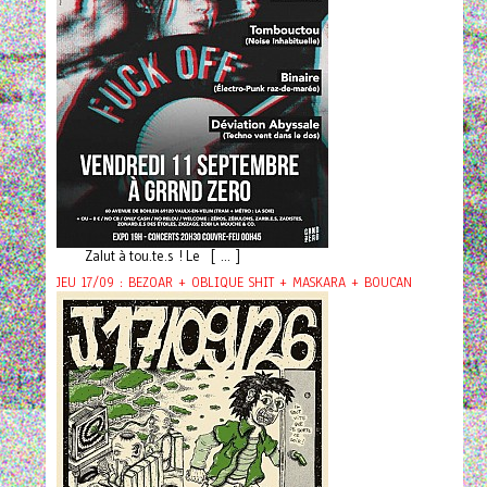
Zalut à tou.te.s ! Le [ ... ]
JEU 17/09 : BEZOAR + OBLIQUE SHIT + MASKARA + BOUCAN