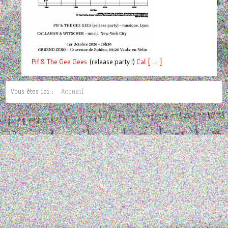
Pif
& The Gee Gees
(release party !)
C
a
l [ ... ]
Vous êtes ici :
Accueil