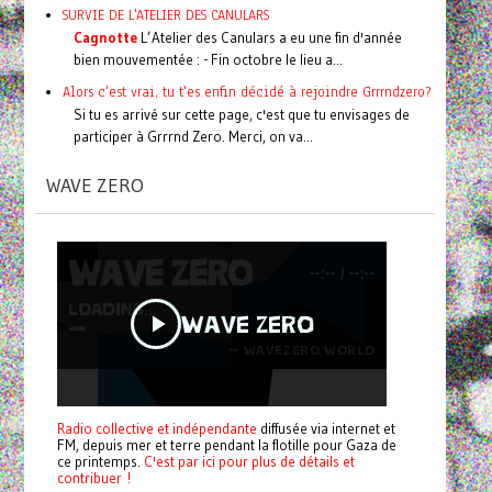
SURVIE DE L'ATELIER DES CANULARS
Cagnotte
L’Atelier des Canulars a eu une fin d'année
bien mouvementée : - Fin octobre le lieu a...
Alors c'est vrai, tu t'es enfin décidé à rejoindre Grrrndzero?
Si tu es arrivé sur cette page, c'est que tu envisages de
participer à Grrrnd Zero. Merci, on va...
WAVE ZERO
Radio collective et indépendante
diffusée via internet et
FM, depuis mer et terre pendant la flotille pour Gaza de
ce printemps.
C'est par ici pour plus de détails et
contribuer !