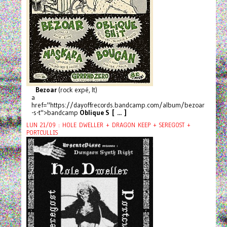
Bezoar
(rock expé, It)
a
href="https://dayoffrecords.bandcamp.com/album/bezoar
-s-t">bandcamp
Oblique S [ ... ]
LUN 21/09 : HOLE DWELLER + DRAGON KEEP + SEREGOST +
PORTCULLIS