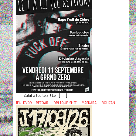
Zalut à tou.te.s ! Le [ ... ]
JEU 17/09 : BEZOAR + OBLIQUE SHIT + MASKARA + BOUCAN