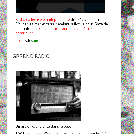
Radio collective et indépendante
diffusée via internet et
FM, depuis mer et terre pendant la flotille pour Gaza de
ce printemps.
C'est par ici pour plus de détails et
contribuer !
Free
Pale
stine
!
GRRRND RADIO
Un arc-en-ciel planté dans le béton.
1001 chansons offertes par les groupes qui ont joué à