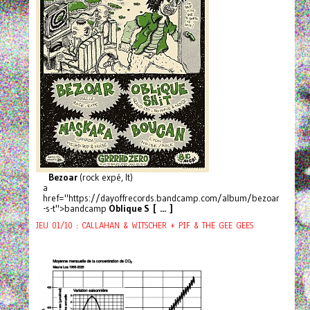
Bezoar
(rock expé, It)
a
href="https://dayoffrecords.bandcamp.com/album/bezoar
-s-t">bandcamp
Oblique S [ ... ]
JEU 01/10 : CALLAHAN & WITSCHER + PIF & THE GEE GEES