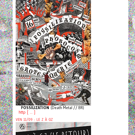
FOSSILIZATION
(Death Metal // BR)
http [ ... ]
VEN 11/09 : LE Z À GZ