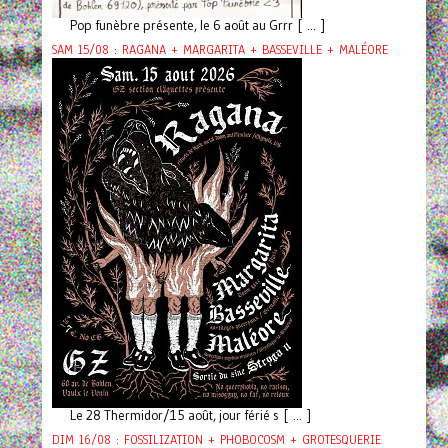
Pop funèbre présente, le 6 août au Grrr [ ... ]
SAM 15/08 : RAGANA + MARGARITA + BASSEVILLE + MALÉORE
Le 28 Thermidor/15 août, jour férié s [ ... ]
DIM 16/08 : FOSSILIZATION + PHOBOCOSM + GROTESQUERIE