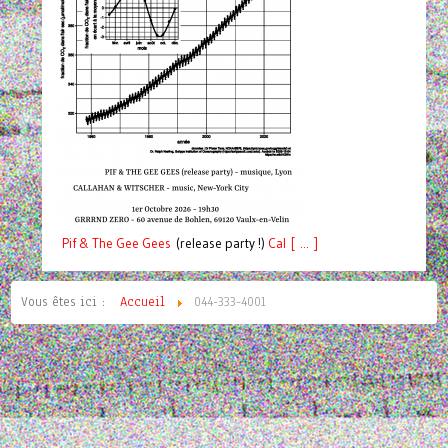
Pif
& The Gee Gees
(release party !)
C
a
l [ ... ]
Vous êtes ici :
Accueil
044-333-4001