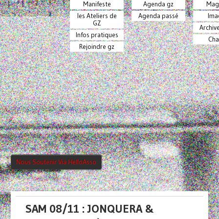
Manifeste
Agenda gz
Mag
les Ateliers de
Agenda passé
Ima
GZ
Archiv
Infos pratiques
Cha
Rejoindre gz
Nous Soutenir Via HelloAsso
SAM 08/11 : JONQUERA &