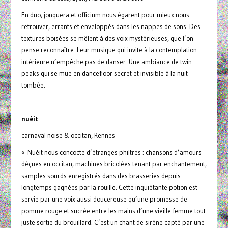
En duo, jonquera et officium nous égarent pour mieux nous
retrouver, errants et enveloppés dans les nappes de sons. Des
textures boisées se mêlent à des voix mystérieuses, que l’on
pense reconnaître. Leur musique qui invite à la contemplation
intérieure n’empêche pas de danser. Une ambiance de twin
peaks qui se mue en dancefloor secret et invisible à la nuit
tombée.
nuèit
carnaval noise & occitan, Rennes
« Nuèit nous concocte d’étranges philtres : chansons d’amours
déçues en occitan, machines bricolées tenant par enchantement,
samples sourds enregistrés dans des brasseries depuis
longtemps gagnées par la rouille. Cette inquiétante potion est
servie par une voix aussi doucereuse qu’une promesse de
pomme rouge et sucrée entre les mains d’une vieille femme tout
juste sortie du brouillard. C’est un chant de sirène capté par une