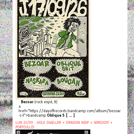
Bezoar
(rock expé, It)
a
href="https://dayoffrecords.bandcamp.com/album/bezoar
-s-t">bandcamp
Oblique S [ ... ]
LUN 21/09 : HOLE DWELLER + DRAGON KEEP + SEREGOST +
PORTCULLIS