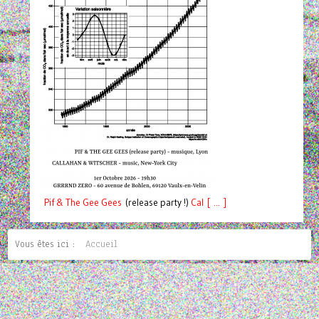
Pif
& The Gee Gees
(release party !)
C
a
l [ ... ]
Vous êtes ici :
Accueil