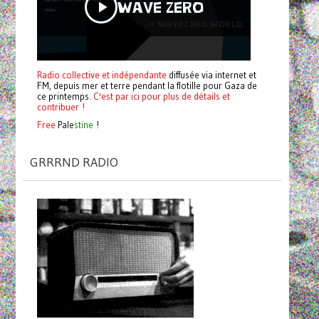
Radio collective et indépendante
diffusée via internet et
FM, depuis mer et terre pendant la flotille pour Gaza de
ce printemps.
C'est par ici pour plus de détails et
contribuer !
Free
Pale
stine
!
GRRRND RADIO