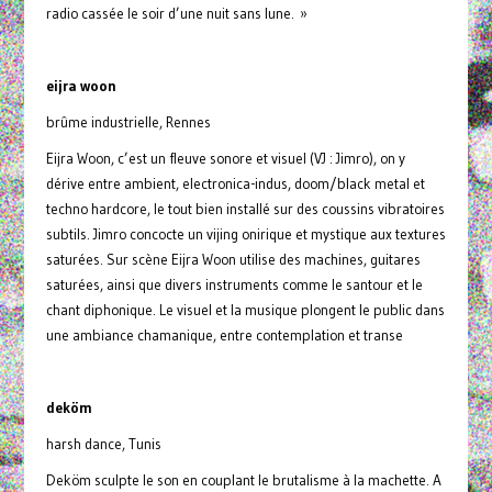
radio cassée le soir d’une nuit sans lune. »
eijra woon
brûme industrielle, Rennes
Eijra Woon, c’est un fleuve sonore et visuel (VJ : Jimro), on y
dérive entre ambient, electronica-indus, doom/black metal et
techno hardcore, le tout bien installé sur des coussins vibratoires
subtils. Jimro concocte un vijing onirique et mystique aux textures
saturées. Sur scène Eijra Woon utilise des machines, guitares
saturées, ainsi que divers instruments comme le santour et le
chant diphonique. Le visuel et la musique plongent le public dans
une ambiance chamanique, entre contemplation et transe
deköm
harsh dance, Tunis
Deköm sculpte le son en couplant le brutalisme à la machette. A