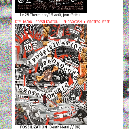
Le 28 Thermidor/15 août, jour férié s [ ... ]
DIM 16/08 : FOSSILIZATION + PHOBOCOSM + GROTESQUERIE
FOSSILIZATION
(Death Metal // BR)