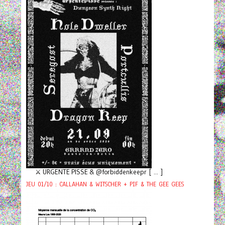
⚔️ URGENTE PISSE & @forbiddenkeepr [ ... ]
JEU 01/10 : CALLAHAN & WITSCHER + PIF & THE GEE GEES