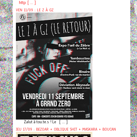
http [ ... ]
VEN 11/09 : LE Z À GZ
Zalut à tou.te.s ! Le [ ... ]
JEU 17/09 : BEZOAR + OBLIQUE SHIT + MASKARA + BOUCAN