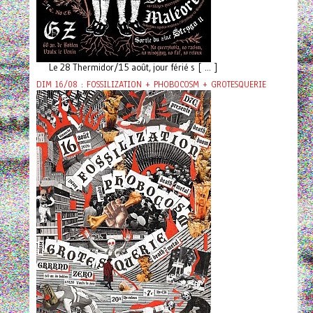
Le 28 Thermidor/15 août, jour férié s [ ... ]
DIM 16/08 : FOSSILIZATION + PHOBOCOSM + GROTESQUERIE