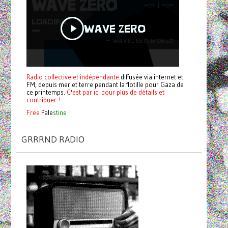
Radio collective et indépendante
diffusée via internet et
FM, depuis mer et terre pendant la flotille pour Gaza de
ce printemps.
C'est par ici pour plus de détails et
contribuer !
Free
Pale
stine
!
GRRRND RADIO