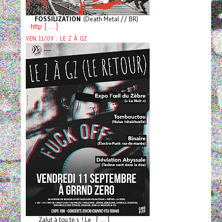
FOSSILIZATION
(Death Metal // BR)
http [ ... ]
VEN 11/09 : LE Z À GZ
Zalut à tou.te.s ! Le [ ... ]