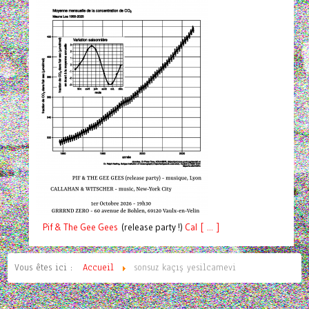
Pif
& The Gee Gees
(release party !)
C
a
l [ ... ]
Vous êtes ici :
Accueil
sonsuz kaçış yesilcamevi