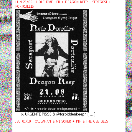
LUN 21/09 : HOLE DWELLER + DRAGON KEEP + SEREGOST +
PORTCULLIS
⚔️ URGENTE PISSE & @forbiddenkeepr [ ... ]
JEU 01/10 : CALLAHAN & WITSCHER + PIF & THE GEE GEES