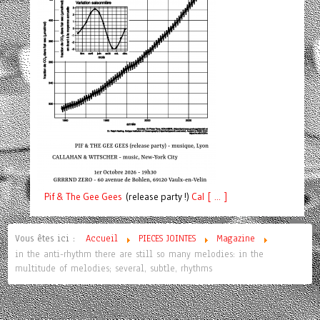
Pif
& The Gee Gees
(release party !)
C
a
l [ ... ]
Vous êtes ici :
Accueil
PIECES JOINTES
Magazine
in the anti-rhythm there are still so many melodies: in the
multitude of melodies; several, subtle, rhythms