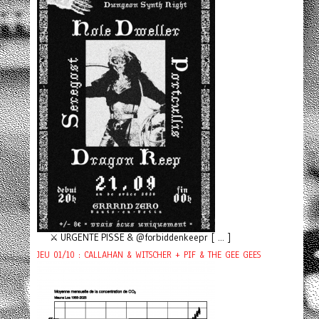
⚔️ URGENTE PISSE & @forbiddenkeepr [ ... ]
JEU 01/10 : CALLAHAN & WITSCHER + PIF & THE GEE GEES