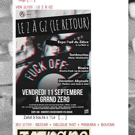
VEN 11/09 : LE Z À GZ
Zalut à tou.te.s ! Le [ ... ]
JEU 17/09 : BEZOAR + OBLIQUE SHIT + MASKARA + BOUCAN