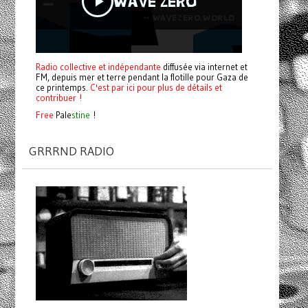
Radio collective et indépendante
diffusée via internet et
FM, depuis mer et terre pendant la flotille pour Gaza de
ce printemps.
C'est par ici pour plus de détails et
contribuer !
Free
Pale
stine
!
GRRRND RADIO