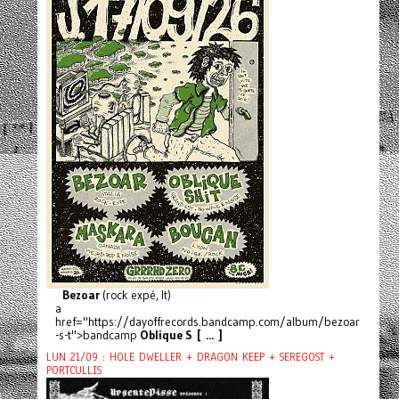
Bezoar
(rock expé, It)
a
href="https://dayoffrecords.bandcamp.com/album/bezoar
-s-t">bandcamp
Oblique S [ ... ]
LUN 21/09 : HOLE DWELLER + DRAGON KEEP + SEREGOST +
PORTCULLIS