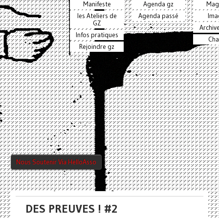
Manifeste
Agenda gz
Mag
les Ateliers de
Agenda passé
Ima
GZ
Archiv
Infos pratiques
Cha
Rejoindre gz
Nous Soutenir Via HelloAsso
DES PREUVES ! #2