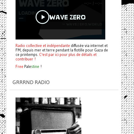
Radio collective et indépendante
diffusée via internet et
FM, depuis mer et terre pendant la flotille pour Gaza de
ce printemps.
C'est par ici pour plus de détails et
contribuer !
Free
Pale
stine
!
GRRRND RADIO