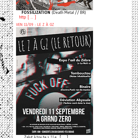
FOSSILIZATION
(Death Metal // BR)
http [ ... ]
VEN 11/09 : LE Z À GZ
Zalut à tou.te.s ! Le [ ... ]