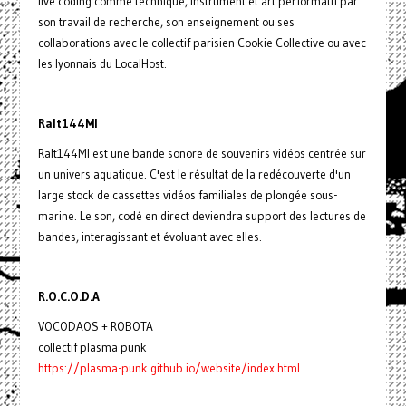
live coding comme technique, instrument et art performatif par
son travail de recherche, son enseignement ou ses
collaborations avec le collectif parisien Cookie Collective ou avec
les lyonnais du LocalHost.
Ralt144MI
Ralt144MI est une bande sonore de souvenirs vidéos centrée sur
un univers aquatique. C'est le résultat de la redécouverte d'un
large stock de cassettes vidéos familiales de plongée sous-
marine. Le son, codé en direct deviendra support des lectures de
bandes, interagissant et évoluant avec elles.
R.O.C.O.D.A
VOCODAOS + ROBOTA
collectif plasma punk
https://plasma-punk.github.io/website/index.html