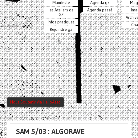
Manifeste
Agenda gz
Mag
les Ateliers de
Agenda passé
Ima
GZ
Archiv
Infos pratiques
Cha
Rejoindre gz
Nous Soutenir Via HelloAsso
SAM 5/03 : ALGORAVE