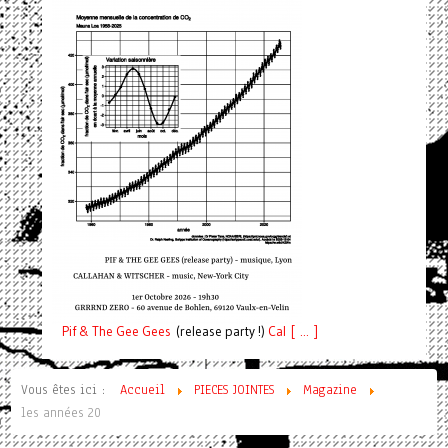
Pif
& The Gee Gees
(release party !)
C
a
l [ ... ]
Vous êtes ici :
Accueil
PIECES JOINTES
Magazine
les années 20