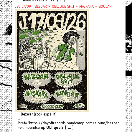
JEU 17/09 : BEZOAR + OBLIQUE SHIT + MASKARA + BOUCAN
Bezoar
(rock expé, It)
a
href="https://dayoffrecords.bandcamp.com/album/bezoar
-s-t">bandcamp
Oblique S [ ... ]