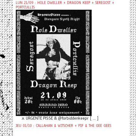
LUN 21/09 : HOLE DWELLER + DRAGON KEEP + SEREGOST +
PORTCULLIS
⚔️ URGENTE PISSE & @forbiddenkeepr [ ... ]
JEU 01/10 : CALLAHAN & WITSCHER + PIF & THE GEE GEES