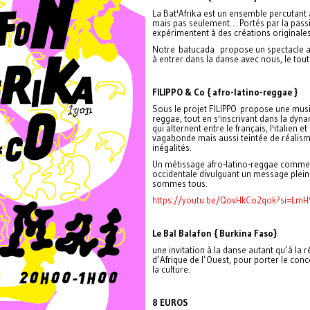
La Bat'Afrika est un ensemble percutant 
mais pas seulement… Portés par la pass
expérimentent à des créations originales
Notre batucada propose un spectacle au
à entrer dans la danse avec nous, le tou
FILIPPO & Co {
afro-latino-reggae }
Sous le projet FILIPPO
propose une musiq
reggae, tout en s'inscrivant dans la dyn
qui alternent entre le français, l'italien e
vagabonde mais aussi teintée de réalisme
inégalités.
Un métissage afro-latino-reggae comme u
occidentale divulguant un message plei
sommes tous.
https://youtu.be/QovHkCo2qok?si=L
Le Bal Balafon { Burkina Faso}
une invitation à la danse autant qu’à la 
d’Afrique de l’Ouest, pour porter le conc
la culture.
8 EUROS