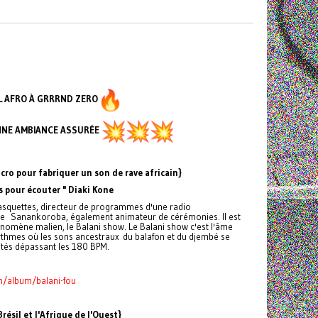
L AFRO À GRRRND ZERO
NE AMBIANCE ASSURÉE
icro pour fabriquer un son de rave africain}
s pour écouter " Diaki Kone
s casquettes, directeur de programmes d'une radio
 de Sanankoroba, également animateur de cérémonies. Il est
hénomène malien, le Balani show. Le Balani show c'est l'âme
rythmes où les sons ancestraux du balafon et du djembé se
ltés dépassant les 180 BPM.
/album/balani-fou
résil et l'Afrique de l'Ouest}