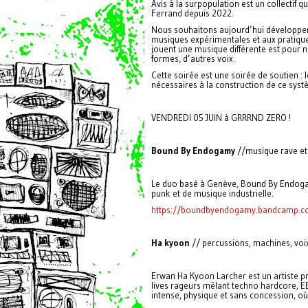
Avis à la surpopulation est un collectif
Ferrand depuis 2022.
Nous souhaitons aujourd’hui développer u
musiques expérimentales et aux pratiques
jouent une musique différente est pour n
formes, d’autres voix.
Cette soirée est une soirée de soutien :
nécessaires à la construction de ce syst
VENDREDI 05 JUIN à GRRRND ZERO !
Bound By Endogamy
//musique rave et 
Le duo basé à Genève, Bound By Endog
punk et de musique industrielle.
https://boundbyendogamy.bandcamp.co
Ha kyoon
// percussions, machines, voi
Erwan Ha Kyoon Larcher est un artiste pr
lives rageurs mêlant techno hardcore, E
intense, physique et sans concession, où