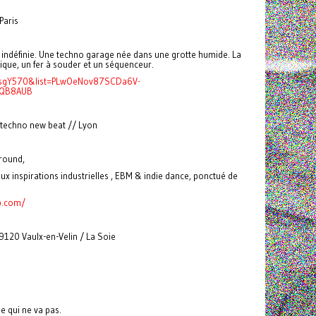
aris
 indéfinie. Une techno garage née dans une grotte humide. La
ique, un fer à souder et un séquenceur.
tsgY570&list=PLwOeNov87SCDa6V-
AQB8AUB
 techno new beat // Lyon
round,
 aux inspirations industrielles , EBM & indie dance, ponctué de
p.com/
120 Vaulx-en-Velin / La Soie
e qui ne va pas.