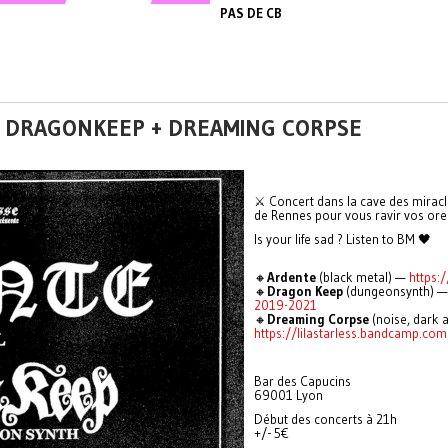
PAS DE CB
 + DRAGONKEEP + DREAMING CORPSE
⚔ Concert dans la cave des miracl
de Rennes pour vous ravir vos ore
Is your life sad ? Listen to BM 🖤
🔸
Ardente
(black metal) —
https:
🔸
Dragon Keep
(dungeonsynth) 
2019-2021
🔸
Dreaming Corpse
(noise, dark 
https://lilastarless.bandcamp.c
Bar des Capucins
69001 Lyon
Début des concerts à 21h
+/- 5€