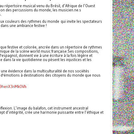
au répertoire musical venu du Brésil, d’Afrique de l’Ouest
ion des percussions du monde, les musicien.ne.s
.
x couleurs des rythmes du monde qui invite les spectateurs
t dans une ambiance festive !
ue festive et colorée, ancrée dans un répertoire de rythmes
amique de la scène world music française.Ses compositions,
t l'espagnol, donnent vie à une écriture à la fois légère et
 dans la vie quotidienne ou pèsent les injustices et les
ne évidence dans la multiculturalité de nos sociétés
n d'émotions à destinations des citoyens du monde que nous
mH9henX3nMkOVh
réflexion. L’image du balafon, cet instrument ancestral
ept d’intégrité, crée une harmonie puissante entre l’éthique et