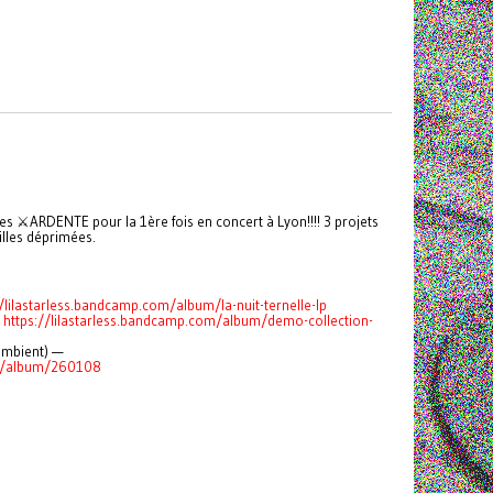
es ⚔ARDENTE pour la 1ère fois en concert à Lyon!!!! 3 projets
illes déprimées.
//lilastarless.bandcamp.com/album/la-nuit-ternelle-lp
—
https://lilastarless.bandcamp.com/album/demo-collection-
ambient) —
om/album/260108