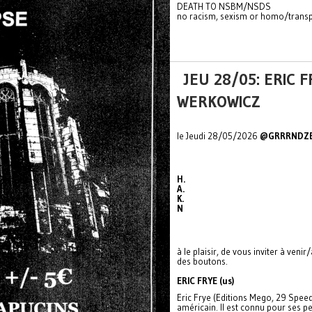
DEATH TO NSBM/NSDS
no racism, sexism or homo/trans
JEU 28/05: ERIC 
WERKOWICZ
le Jeudi 28/05/2026
@GRRRNDZ
H.
A.
K.
N
à le plaisir, de vous inviter à ven
des boutons.
ERIC FRYE (us)
Eric Frye (Editions Mego, 29 Speed
américain. Il est connu pour ses pe