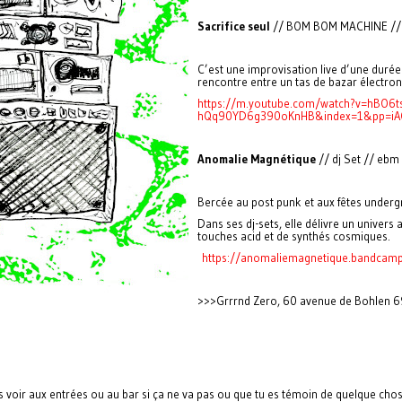
Sacrifice seul
// BOM BOM MACHINE //P
C’est une improvisation live d’une durée
rencontre entre un tas de bazar électron
https://m.youtube.com/watch?v=hBO6
hQq90YD6g390oKnHB&index=1&pp=i
Anomalie Magnétique
// dj Set // ebm
Bercée au post punk et aux fêtes underg
Dans ses dj-sets, elle délivre un univers
touches acid et de synthés cosmiques.
https://anomaliemagnetique.bandcam
>>>Grrrnd Zero, 60 avenue de Bohlen 69
 voir aux entrées ou au bar si ça ne va pas ou que tu es témoin de quelque chos