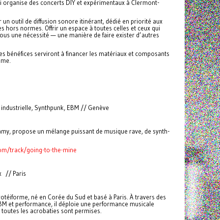
 qui organise des concerts DIY et expérimentaux à Clermont-
n outil de diffusion sonore itinérant, dédié en priorité aux
 hors normes. Offrir un espace à toutes celles et ceux qui
ous une nécessité — une manière de faire exister d’autres
 les bénéfices serviront à financer les matériaux et composants
ème.
industrielle, Synthpunk, EBM // Genève
amy, propose un mélange puissant de musique rave, de synth-
m/track/going-to-the-mine
x // Paris
otéiforme, né en Corée du Sud et basé à Paris. À travers des
BM et performance, il déploie une performance musicale
 toutes les acrobaties sont permises.