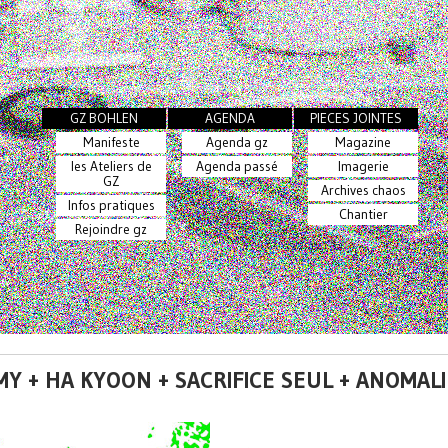
GZ BOHLEN
AGENDA
PIECES JOINTES
Manifeste
Agenda gz
Magazine
les Ateliers de
Agenda passé
Imagerie
GZ
Archives chaos
Infos pratiques
Chantier
Rejoindre gz
Y + HA KYOON + SACRIFICE SEUL + ANOMAL