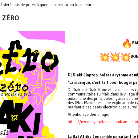
toléré, pas de potes à quentin ni reloux en tous genres
D ZÉRO
BA
BON
Dj Diaki { laptop, boîtes à rythme et m
"La musique, c'est fait pour bouger pa
Dj Diaki est Diaki Kone et il a plusieur
communautaire au Mali, dans le village
aussi l une des principales figures du p
des fêtes Maliennes : une explosion de 
marient à des beats électroniques survo
Attention ça déménage.
https://nyegenyegetapes.bandcamp.com
La Bat Afrika { ensemble percutant le B