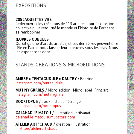
EXPOSITIONS
205 JAQUETTES VHS
Redécouvrez les créations de 113 artistes pour l’expostion
collective qui a retourné le monde et l’histoire de l’art sans
se rembobiner.
ŒUVRES OUBLIÉES
Qui dit galerie d’art dit artistes, et ces dernièr·es peuvent être
tête en l’air et nous laisser leurs oeuvres sous les bras. Nous
les exposerons donc.
STANDS CRÉATIONS & MICROÉDITIONS
AMBRE « TENTAGUDULE » DAUTRY
/ Fanzine
instagram.com/tentagudule
MUTINY GRRRLS
/ Micro-édition · Micro-label · Print-art
instagram.com/mutinygrrrls
BOOKTOPUS
/ bookiniste de l’étrange
instagram.com/booktopus_
GALAHAD LE MATOU
/ illustration · artisanat
galahad-le-matou.sumupstore.com
ATELIER ARTI’CHAUD
/ création · illustration
linktr.ee/atelierartichaud