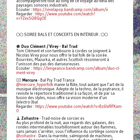
accompagneront tout au long de ce voyage au-delà des
paysages sonores industriels.
Ecouter :
https://vivelapop.bandcamp.com/album/ii
Regarder :
https://www.youtube.com/watch?
v=YZexSQ8QgOE
🌕🌕 SOIREE BALS ET CONCERTS EN INTÉRIEUR : 🌕🌕
🪩
Duo Clément / Virey - Bal Trad
Tom Clément et son tambourin à cordes se joignent à
Nicolas Virey pour nous offrir le bal folk de la soirée.
Bourrées, Mazurka, et autres Scottish résonneront à
l’unisson des pas des danseureuses.
Ecouter :
https://lengeance.bandcamp.com/album/duo-cl-
ment-virey
🧚‍♂️
Mercure
- Bal Psy Trad Trance
@mercure_hyperfolk
manie la flûte, tout autant que l’art de la
musique électronique. Adepte de la techno, de la psytrance, il
revisite le répertoire traditionnel à sa façon, et de par sa
fusion des styles, nous offre sa vision moderne d’un
(electro-)bal.
Regarder :
https://www.youtube.com/watch?v=Bz6WRFKam-
0
🧹
Zohastre
- Trad-noise de sorcier.es
Au plus profond de la nuit, aux regards des galaxies, des
rondes interminables tourbillonnent autour des flammes,
sans jamais s’arrêter, sous l’influence du sortilège sonore de
@zohastre
. Dans la marmite, salmigondi de machines,