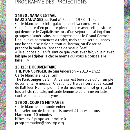
PROGRAMME DES PROJECTIONS
14H30 : NANAR ESTIVAL
EAUX SAUVAGES
, de Paul W. Kener – 1978 – 1h32
Carte blanche aux Intergalactiques et sa comu Twitch
C’est l’heure d’en prendre plein la poire avec cette histoire
qui dénonce le Capitalisme lors d’un séjour en rafting d’un
groupes d’américains trop moyens dans le Grand Canyon.
Un tueur va commencer à roder, mais ce ne sera qu’après
une bonne discussion autour du karma, ou d’oser se
prendre la main en l’absence de soeur. Bref.
« Je suppose qu’en faisant ce que vous avez fait, vous n’avez
fait que précipiter la chose même qui vous a poussé à le
faire… »
15H15 : DOCUMENTAIRE
THE PUNK SINGER
, de Sini Anderson – 2013 – 1h22
Carte blanche à Rebel Girl
The Punk Singer de Sini Anderson est bien plus qu’un simple
documentaire musical. C’est un portrait sincère et percutant
de Kathleen Hanna, pionnière du mouvement riot grrrl, à la
fois artiste radicale, militante féministe et femme en lutte
contre la maladie de Lyme.
17H00 : COURTS METRAGES
Carte blanche au monde entier
Une sélection de films courts ouvert à toutes et tous !
Maximum : 10 minutes.
N’hésitez à proposer le votre à
programmation@boskop.org