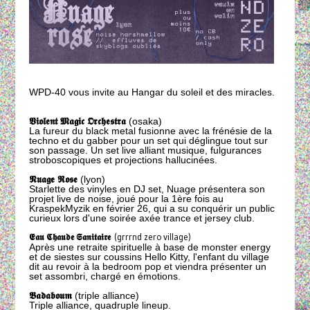
WPD-40 vous invite au Hangar du soleil et des miracles.
𝖁𝖎𝖔𝖑𝖊𝖓𝖙 𝕸𝖆𝖌𝖎𝖈 𝕺𝖗𝖈𝖍𝖊𝖘𝖙𝖗𝖆
(osaka)
La fureur du black metal fusionne avec la frénésie de la
techno et du gabber pour un set qui déglingue tout sur
son passage. Un set live alliant musique, fulgurances
stroboscopiques et projections hallucinées.
𝕹𝖚𝖆𝖌𝖊 𝕽𝖔𝖘𝖊
(lyon)
Starlette des vinyles en DJ set, Nuage présentera son
projet live de noise, joué pour la 1ère fois au
KraspekMyzik en février 26, qui a su conquérir un public
curieux lors d'une soirée axée trance et jersey club.
𝕰𝖆𝖚 𝕮𝖍𝖆𝖚𝖉𝖊 𝕾𝖆𝖓𝖎𝖙𝖆𝖎𝖗𝖊
(grrrnd zero village)
Après une retraite spirituelle à base de monster energy
et de siestes sur coussins Hello Kitty, l'enfant du village
dit au revoir à la bedroom pop et viendra présenter un
set assombri, chargé en émotions.
𝕭𝖆𝖉𝖆𝖇𝖔𝖚𝖒
(triple alliance)
Triple alliance, quadruple lineup.