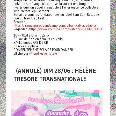
soupe de percussions. La musique du duo, entêtante et
enivrante, mélange trad, noise, kraut est une fougue
hystérique, un appel irrésistible à l’effervescence collective
jusqu'à total épuisement.
Zohastre sont les fondateurices du label Zam Zam Rec, ainsi
que du New trad Fest
Ecouter :
https://zamzamrec.bandcamp.com/album/abracadabra
Regarder :
https://www.youtube.com/watch?v=QJ_MRiSAX9A
16H - 01H à Grrrnd Zero
60, av. de Bohlen à Vaulx-en-Velin
+/- 10 euros PAS DE CB
Snacks sur place
CONSENTEMENT ECLAIRÉ POUR DANSER !!
affiche par
@tendresse_totale
(ANNULÉ) DIM 28/06 : HÉLÈNE
TRÉSORE TRANSNATIONALE