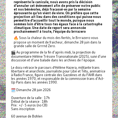
représente la canicule, nous avons pris la décision
d'annuler cet évènement afin de préserver notre public
et nos bénévoles, déjà fracassé-es par la semaine
éprouvante qu'on vient de vivre. On préfère que cette
projection ait lieu dans des conditions qui puisse nous
permettre d'accueillir tout le monde, puisque nous
sommes loin d'être tous-tes égaux face à la catastrophe
climatique. Une date de report sera annoncée
prochainement! à toute, l'équipe du brrrazero
Sous la chaleur du mois des fiertés, le Brrrazero vous
propose un moment de fraicheur, dimanche 28 juin dans la
grande salle de Grrrnd Zero.
Au programme de la fin d’après midi, la projection du
documentaire Hélène Trésore Transnationale (2025), suivi d’une
discussion et d’une balade dans les archives de l’époque.
Le docu retrace le parcours d'Hélène Hazera, militante trans
libertaire et anarchiste, journaliste pour Libé et Têtu, animatrice
à Radio France, figure centrale des Gazolines et du FAHR dans
les années 1970, et responsable de la commission trans d’Act-
Up Paris dans les années 1990.
Dimanche 28 juin 2026
Ouverture de la salle : 17h
Début de la séance : 18h
Prix : +/- 5 euros (no CB)
Sans inscription
60 avenue de Bohlen