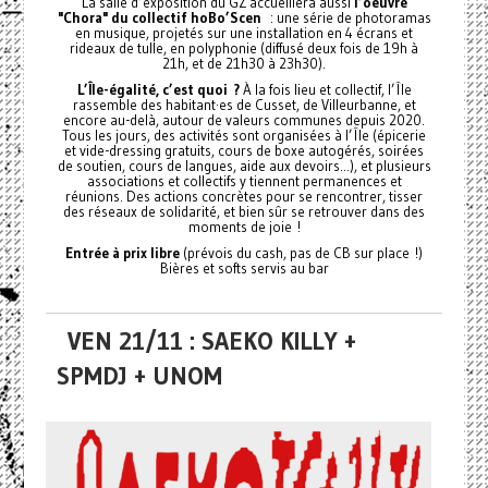
La salle d’exposition du GZ accueillera aussi
l’oeuvre
"Chora" du collectif hoBo’Scen
: une série de photoramas
en musique, projetés sur une installation en 4 écrans et
rideaux de tulle, en polyphonie (diffusé deux fois de 19h à
21h, et de 21h30 à 23h30).
L’Île-égalité, c’est quoi ?
À la fois lieu et collectif, l’Île
rassemble des habitant·es de Cusset, de Villeurbanne, et
encore au-delà, autour de valeurs communes depuis 2020.
Tous les jours, des activités sont organisées à l’Île (épicerie
et vide-dressing gratuits, cours de boxe autogérés, soirées
de soutien, cours de langues, aide aux devoirs...), et plusieurs
associations et collectifs y tiennent permanences et
réunions. Des actions concrètes pour se rencontrer, tisser
des réseaux de solidarité, et bien sûr se retrouver dans des
moments de joie !
Entrée à prix libre
(prévois du cash, pas de CB sur place !)
Bières et softs servis au bar
VEN 21/11 : SAEKO KILLY +
SPMDJ + UNOM