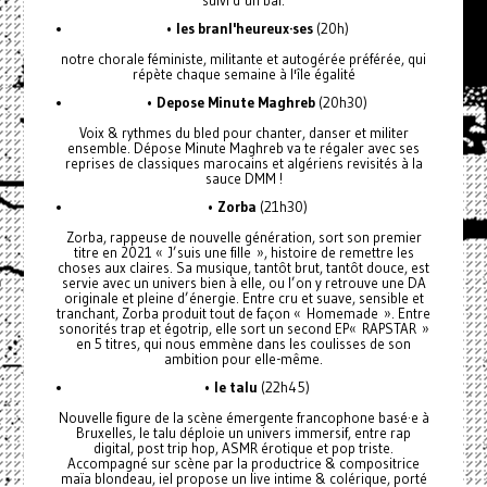
•
les branl'heureux·ses
(20h)
notre chorale féministe, militante et autogérée préférée, qui
répète chaque semaine à l'île égalité
•
Depose Minute Maghreb
(20h30)
Voix & rythmes du bled pour chanter, danser et militer
ensemble. Dépose Minute Maghreb va te régaler avec ses
reprises de classiques marocains et algériens revisités à la
sauce DMM !
•
Zorba
(21h30)
Zorba, rappeuse de nouvelle génération, sort son premier
titre en 2021 « J’suis une fille », histoire de remettre les
choses aux claires. Sa musique, tantôt brut, tantôt douce, est
servie avec un univers bien à elle, ou l’on y retrouve une DA
originale et pleine d’énergie. Entre cru et suave, sensible et
tranchant, Zorba produit tout de façon « Homemade ». Entre
sonorités trap et égotrip, elle sort un second EP« RAPSTAR »
en 5 titres, qui nous emmène dans les coulisses de son
ambition pour elle-même.
•
le talu
(22h45)
Nouvelle figure de la scène émergente francophone basé·e à
Bruxelles, le talu déploie un univers immersif, entre rap
digital, post trip hop, ASMR érotique et pop triste.
Accompagné sur scène par la productrice & compositrice
maïa blondeau, iel propose un live intime & colérique, porté