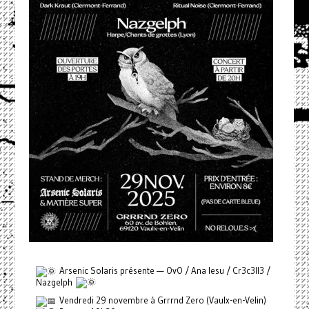
Arsenic Solaris présente — OvO / Ana Iesu / Cr3c3ll3 /
Nazgelph
Vendredi 29 novembre à Grrrnd Zero (Vaulx-en-Velin)