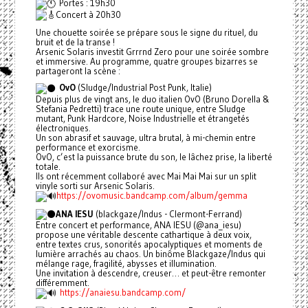
Portes : 19h30
Concert à 20h30
Une chouette soirée se prépare sous le signe du rituel, du
bruit et de la transe !
Arsenic Solaris investit Grrrnd Zero pour une soirée sombre
et immersive. Au programme, quatre groupes bizarres se
partageront la scène :
OvO
(Sludge/Industrial Post Punk, Italie)
Depuis plus de vingt ans, le duo italien OvO (Bruno Dorella &
Stefania Pedretti) trace une route unique, entre Sludge
mutant, Punk Hardcore, Noise Industrielle et étrangetés
électroniques.
Un son abrasif et sauvage, ultra brutal, à mi-chemin entre
performance et exorcisme.
OvO, c’est la puissance brute du son, le lâchez prise, la liberté
totale.
Ils ont récemment collaboré avec Mai Mai Mai sur un split
vinyle sorti sur Arsenic Solaris.
https://ovomusic.bandcamp.com/album/gemma
ANA IESU
(blackgaze/Indus - Clermont-Ferrand)
Entre concert et performance, ANA IESU (@ana_iesu)
propose une véritable descente cathartique à deux voix,
entre textes crus, sonorités apocalyptiques et moments de
lumière arrachés au chaos. Un binôme Blackgaze/Indus qui
mélange rage, fragilité, abysses et illumination.
Une invitation à descendre, creuser… et peut-être remonter
différemment.
https://anaiesu.bandcamp.com/