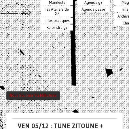
Manifeste
Agenda gz
Mag
les Ateliers de
Agenda passé
Ima
GZ
Archiv
Infos pratiques
Cha
Rejoindre gz
Nous Soutenir Via HelloAsso
VEN 05/12 : TUNE ZITOUNE +