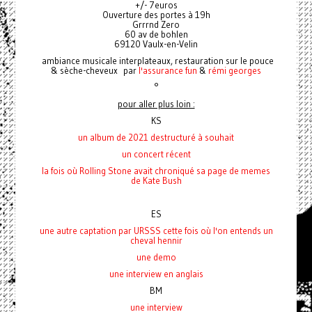
+/- 7euros
Ouverture des portes à 19h
Grrrnd Zero
60 av de bohlen
69120 Vaulx-en-Velin
ambiance musicale interplateaux, restauration sur le pouce
& sèche-cheveux par
l'assurance fun
&
rémi georges
°
pour aller plus loin :
KS
un album de 2021 destructuré à souhait
un concert récent
la fois où Rolling Stone avait chroniqué
sa page de memes
de Kate Bush
ES
une autre captation par URSSS cette fois où l'on entends un
cheval hennir
une demo
une interview en anglais
BM
une interview