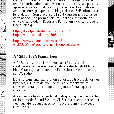
bande-son parfaite d'une errance alcoolisée dans la ville,
d'une déambulation d'adolescent rentrant chez ses parents
après une soirée sordide et psychédélique. Il a collaboré
avec plusieurs groupes, dont Magic Max et J3M3I (dont il est
le fondateur). Son projet solo Front Page Leslie a été lancé
cette année. Son premier album, Feelings, est sortie en
vinyle chez Jelodanti Records à Paris et en K7 chez le label U-
Bac à Leipzig.
https://frontpageleslie.bandcamp.com/
https://soundcloud.com/j3m3i
https://www.youtube.com/watch?
v=vKCJgGMrrq4&ab_channel=FrontPageLeslie
/// Gil.Barte /// France, Lyon
« Gil.Barte est un artiste sonore ancré dans la scène
modulaire et expérimentale, fondateur des labels KUMP et
Meth.O.tapes, et animateur de l’émission « Methodrone »
sur LYL radio.
Dans sa constante exploration sonore, au travers de formes
hybrides, Gil.Barte délivre une musique méditative et
transcendantale, aux images intrigantes, fantastiques et
oniriques.
Après des sorties sur des labels tels que Big Science, Neubau
et Homemade Sound System, Gil.Barte a récemment rejoint
Teenage Ménopause avec son nouvel album « Claviceps
Purpurea ».