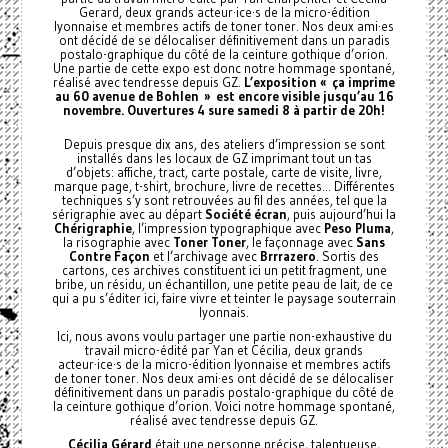
Gerard, deux grands acteur·ice·s de la micro-édition
lyonnaise et membres actifs de toner toner. Nos deux ami·es
ont décidé de se délocaliser définitivement dans un paradis
postalo-graphique du côté de la ceinture gothique d’orion.
Une partie de cette expo est donc notre hommage spontané,
réalisé avec tendresse depuis GZ.
L’exposition « ça imprime
au 60 avenue de Bohlen » est encore visible jusqu’au 16
novembre. Ouvertures 4 sure samedi 8 à partir de 20h!
Depuis presque dix ans, des ateliers d’impression se sont
installés dans les locaux de GZ imprimant tout un tas
d’objets: affiche, tract, carte postale, carte de visite, livre,
marque page, t-shirt, brochure, livre de recettes... Différentes
techniques s’y sont retrouvées au fil des années, tel que la
sérigraphie avec au départ
Société écran
, puis aujourd’hui la
Chérigraphie
, l’impression typographique avec
Peso Pluma
,
la risographie avec
Toner Toner
, le façonnage avec
Sans
Contre Façon
et l’archivage avec
Brrrazero
. Sortis des
cartons, ces archives constituent ici un petit fragment, une
bribe, un résidu, un échantillon, une petite peau de lait, de ce
qui a pu s’éditer ici, faire vivre et teinter le paysage souterrain
lyonnais.
Ici, nous avons voulu partager une partie non-exhaustive du
travail micro-édité par Yan et Cécilia, deux grands
acteur·ice·s de la micro-édition lyonnaise et membres actifs
de toner toner. Nos deux ami·es ont décidé de se délocaliser
définitivement dans un paradis postalo-graphique du côté de
la ceinture gothique d’orion. Voici notre hommage spontané,
réalisé avec tendresse depuis GZ.
Cécilia Gérard
était une personne précise, talentueuse,