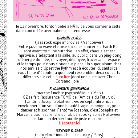
le 13 novembre, tonton bébé a HÂTE de vous convier à cette
date concoctée avec patience et tendresse :
𝐸𝒜𝑅𝒯𝐻
𝐵𝒜𝐿𝐿
(jazz rock expé improvisé / Vancouver)
Entre jazz, no wave et noise rock, les concerts d’Earth Ball
sont avant tout une surprise : en effet, chaque set est
improvisé, s’adaptant à la salle, au public, dans un ping-pong
d’énergie donnée, renvoyée, déployée, traversant l’espace
et le temps pour nous clouer sur place. Un super album chez
nos ami-es d’Upset the Rythm est à écouter
ici
, sauf si ça
vous tente d’écouter à quoi peut ressembler deux concerts
différents sur cet
album live
(dont une piste avec Chris
Corsano, joie !)
𝐹𝒜𝒩𝒯𝒪𝑀𝐸
𝒥𝒪𝒮𝐸𝒫𝐻𝒜
(marche funèbre psychédélique / Metz)
GZ se fait l’assurance FOMO de l’Amicale du Futur, où
Fantôme Josepha était venu-es en septembre nous
envelopper d’un son d’une beauté tragique, poignant, pour
danser et frissonner. Fantôme Josepha, c’est Josepha et
Marcaille pour reprendre du rab de spooky après Halloween
et faire un dernier tour de piste macabre.
à écouter ici
𝒞𝐼𝒞𝒞𝐼𝒪 &
𝟤𝑀𝒪
(dancefloor indus hallucinatoire / Paris)