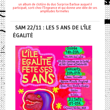
un album de clotûre du duo Surprise Barbue auquel il
participait, sorti chez l’Engeance et qui donne une idée de ses
amplitudes formelles
SAM 22/11 : LES 5 ANS DE L'ÎLE
ÉGALITÉ