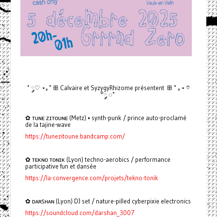
˚ ◌༘♡ ⋆｡˚ ꕥ Calvaire et SyzygyRhizome présentent ꕥ ˚ ｡⋆ ♡
°༘ ◌˚
✿ ᴛᴜɴᴇ ᴢɪᴛᴏᴜɴᴇ (Metz) • synth-punk / prince auto-proclamé
de la tajine-wave
https://tunezitoune.bandcamp.com/
✿ ᴛᴇᴋɴᴏ ᴛᴏɴɪᴋ (Lyon) techno-aerobics / performance
participative fun et dansée
https://la-convergence.com/projets/tekno-tonik
✿ ᴅᴀʀꜱʜᴀɴ (Lyon) DJ set / nature-pilled cyberpixie electronics
https://soundcloud.com/darshan_3007