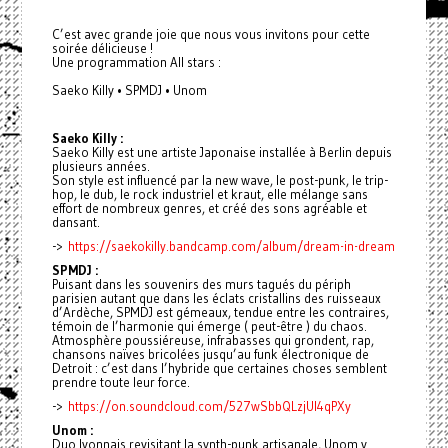
C’est avec grande joie que nous vous invitons pour cette
soirée délicieuse !
Une programmation All stars :
Saeko Killy • SPMDJ • Unom
Saeko Killy :
Saeko Killy est une artiste Japonaise installée à Berlin depuis
plusieurs années.
Son style est influencé par la new wave, le post-punk, le trip-
hop, le dub, le rock industriel et kraut, elle mélange sans
effort de nombreux genres, et créé des sons agréable et
dansant.
->
https://saekokilly.bandcamp.com/album/dream-in-dream
SPMDJ :
Puisant dans les souvenirs des murs tagués du périph
parisien autant que dans les éclats cristallins des ruisseaux
d’Ardèche, SPMDJ est gémeaux, tendue entre les contraires,
témoin de l’harmonie qui émerge ( peut-être ) du chaos.
Atmosphère poussiéreuse, infrabasses qui grondent, rap,
chansons naïves bricolées jusqu’au funk électronique de
Detroit : c’est dans l’hybride que certaines choses semblent
prendre toute leur force.
->
https://on.soundcloud.com/527wSbbQLzjUI4qPXy
Unom :
Duo lyonnais revisitant la synth-punk artisanale, Unom y