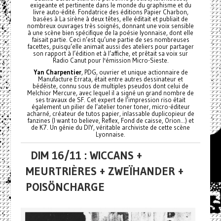
exigeante et pertinente dans le monde du graphisme et du
livre auto-édité. Fondatrice des éditions Papier Charbon,
basées à La sirène à deux têtes, elle éditait et publiait de
nombreux ouvrages très soignés, donnant une voix sensible
à une scène bien spécifique de la poésie lyonnaise, dont elle
faisait partie. Ceci n’est qu’une partie de ses nombreuses
facettes, puisqu’elle animait aussi des ateliers pour partager
son rapport à l’édition et à l’affiche, et prêtait sa voix sur
Radio Canut pour l'émission Micro-Sieste.
Yan Charpentier
, PDG, ouvrier et unique actionnaire de
Manufacture Errata, était entre autres dessinateur et
bédéiste, connu sous de multiples pseudos dont celui de
Melchior Mercure, avec lequel il a signé un grand nombre de
ses travaux de SF. Cet expert de l’impression riso était
également un pilier de l’atelier toner toner, micro-éditeur
acharné, créateur de tutos papier, inlassable duplicopieur de
fanzines (I want to believe, Reflex, Fond de caisse, Orion...) et
de K7. Un génie du DIY, véritable archiviste de cette scène
Lyonnaise.
DIM 16/11 : WICCANS +
MEURTRIÈRES + ZWEÏHANDER +
POISÖNCHARGE