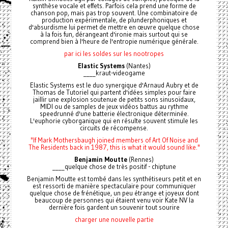
synthèse vocale et effets. Parfois cela prend une forme de
chanson pop, mais pas trop souvent. Une combinatoire de
production expérimentale, de plunderphoniques et
d'absurdisme lui permet de mettre en œuvre quelque chose
à la fois fun, dérangeant d'ironie mais surtout qui se
comprend bien à l'heure de l'entropie numérique générale.
par ici les soldes sur les nootropes
Elastic Systems
(Nantes)
____kraut-videogame
Elastic Systems est le duo synergique d'Arnaud Aubry et de
Thomas de Tutoriel qui partent d'idées simples pour faire
jaillir une explosion soutenue de petits sons sinusoïdaux,
MIDI ou de samples de jeux vidéos battus au rythme
speedrunné d'une batterie électronique déterminée.
L'euphorie cyborganique qui en résulte souvent stimule les
circuits de récompense.
"If Mark Mothersbaugh joined members of Art Of Noise and
The Residents back in 1987, this is what it would sound like."
Benjamin Moutte
(Rennes)
____quelque chose de très positif - chiptune
Benjamin Moutte est tombé dans les synthétiseurs petit et en
est ressorti de manière spectaculaire pour communiquer
quelque chose de frénétique, un peu étrange et joyeux dont
beaucoup de personnes qui étaient venu voir Kate NV la
dernière fois gardent un souvenir tout sourire
charger une nouvelle partie