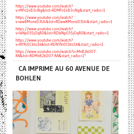
https://www.youtube.com/watch?
v=MFn14B3ciNg&list=RDMFn14B3ciNg&start_radio=1
https://www.youtube.com/watch?
v=wwKMoneD3U4&list=RDwwKMoneD3U4&start_radio=1
https://www.youtube.com/watch?
v=WNp03SjOqR0&list=RDWNp03SjOqR0&start_radio=1
https://www.youtube.com/watch?
v=NYfn0Cbto1k&list=RDNYfn0Cbto1k&start_radio=1
https://www.youtube.com/watch?v=MnB2k0O7-
RA&list=RDMnB2k0O7-RA&start_radio=1"
CA IMPRIME AU 60 AVENUE DE
BOHLEN