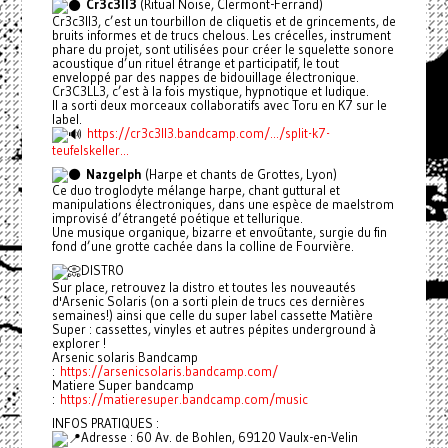
Cr3c3ll3
(Ritual Noise, Clermont-Ferrand)
Cr3c3ll3, c’est un tourbillon de cliquetis et de grincements, de
bruits informes et de trucs chelous. Les crécelles, instrument
phare du projet, sont utilisées pour créer le squelette sonore
acoustique d’un rituel étrange et participatif, le tout
enveloppé par des nappes de bidouillage électronique.
Cr3C3LL3, c’est à la fois mystique, hypnotique et ludique.
Il a sorti deux morceaux collaboratifs avec Toru en K7 sur le
label.
https://cr3c3ll3.bandcamp.com/.../split-k7-
teufelskeller...
Nazgelph
(Harpe et chants de Grottes, Lyon)
Ce duo troglodyte mélange harpe, chant guttural et
manipulations électroniques, dans une espèce de maelstrom
improvisé d’étrangeté poétique et tellurique.
Une musique organique, bizarre et envoûtante, surgie du fin
fond d’une grotte cachée dans la colline de Fourvière.
DISTRO
Sur place, retrouvez la distro et toutes les nouveautés
d'Arsenic Solaris (on a sorti plein de trucs ces dernières
semaines!) ainsi que celle du super label cassette Matière
Super : cassettes, vinyles et autres pépites underground à
explorer !
Arsenic solaris Bandcamp
:
https://arsenicsolaris.bandcamp.com/
Matiere Super bandcamp
:
https://matieresuper.bandcamp.com/music
INFOS PRATIQUES :
Adresse : 60 Av. de Bohlen, 69120 Vaulx-en-Velin