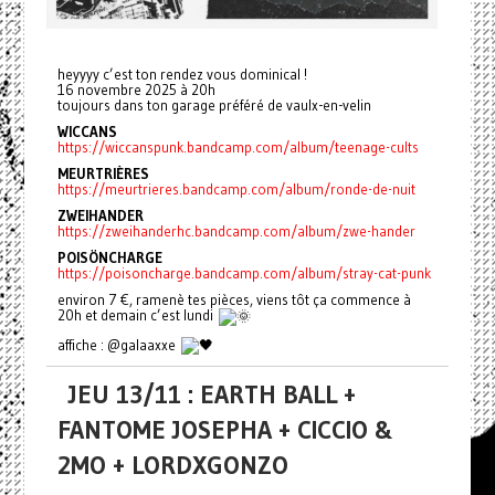
heyyyy c’est ton rendez vous dominical !
16 novembre 2025 à 20h
toujours dans ton garage préféré de vaulx-en-velin
WICCANS
https://wiccanspunk.bandcamp.com/album/teenage-cults
MEURTRIÈRES
https://meurtrieres.bandcamp.com/album/ronde-de-nuit
ZWEIHANDER
https://zweihanderhc.bandcamp.com/album/zwe-hander
POISÖNCHARGE
https://poisoncharge.bandcamp.com/album/stray-cat-punk
environ 7 €, ramenè tes pièces, viens tôt ça commence à
20h et demain c’est lundi
affiche : @galaaxxe
JEU 13/11 : EARTH BALL +
FANTOME JOSEPHA + CICCIO &
2MO + LORDXGONZO