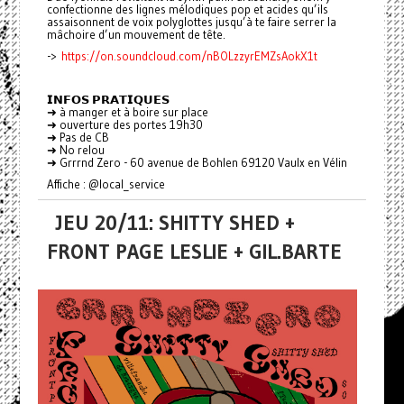
confectionne des lignes mélodiques pop et acides qu’ils
assaisonnent de voix polyglottes jusqu’à te faire serrer la
mâchoire d’un mouvement de tête.
->
https://on.soundcloud.com/nBOLzzyrEMZsAokX1t
𝗜𝗡𝗙𝗢𝗦 𝗣𝗥𝗔𝗧𝗜𝗤𝗨𝗘𝗦
➜ à manger et à boire sur place
➜ ouverture des portes 19h30
➜ Pas de CB
➜ No relou
➜ Grrrnd Zero - 60 avenue de Bohlen 69120 Vaulx en Vélin
Affiche : @local_service
JEU 20/11: SHITTY SHED +
FRONT PAGE LESLIE + GIL.BARTE