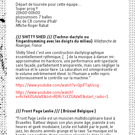
Départ de tournée pour cette équipe....
Super prog !!
20h00-00h00
pluzoumoins 7 balles
Pas de CB comme d'hab'
Affiche Roger Rabat
/// SHITTY SHED /// {Techno-dactylo ou
fingerdrumming avec les doigts du milieu}
Villefranche de
Rouergue, France
Shitty Shed c’est une construction dactylographique
essentiellement rythmique, […] de la musique à danser mi-
approximative mi-hardcore, une performance anti-spectacle
sans façade, parfaitement transparente, mais sans négliger la
maitrise et le savoir-faire. La saturation est omniprésente et
le volume extrêmement élevé. Ici l'humain a enfin repris
victorieusement le contrôle sur la machine.”
https://www.youtube.com/watch?v=QpiFTajUsog
https://www.youtube.com/watch?
v=RcYxXZGAzWE&list=RDRcYxXZGAzWE&start_radio=1
/// Front Page Leslie /// { Brüssel Belgique }
"Front Page Leslie est un musicien multidisciplinaire basé à
Bruxelles. Batteur depuis son plus jeune âge, pianiste à ses
heures et geek modulaire, Leslie est habité par le punk, le
jazz, les dessins animés grunge et la rave. Sa musique est la