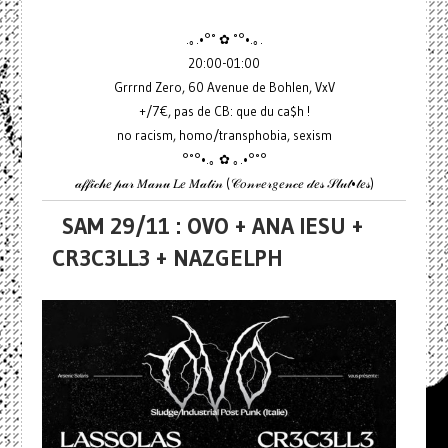
.｡.•°˚ ✿ ˚°•.｡.
20:00-01:00
Grrrnd Zero, 60 Avenue de Bohlen, VxV
+/7€, pas de CB: que du ca$h !
no racism, homo/transphobia, sexism
°˚°•.｡ ✿ ｡.•°˚°
𝒶𝒻𝒻𝒾𝒸𝒽𝑒 𝓅𝒶𝓇 𝑀𝒶𝓃𝓊 𝐿𝑒 𝑀𝒶𝓉𝒾𝓃 (𝒞𝑜𝓃𝓋𝑒𝓇𝑔𝑒𝓃𝒸𝑒 𝒹𝑒𝓈 𝒮𝓁𝓊𝓉•𝓉𝑒𝓈)
SAM 29/11 : OVO + ANA IESU +
CR3C3LL3 + NAZGELPH