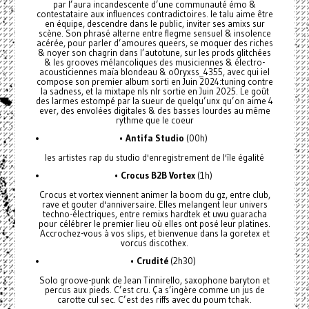
par l’aura incandescente d’une communauté émo &
contestataire aux influences contradictoires. le talu aime être
en équipe, descendre dans le public, inviter ses amixs sur
scène. Son phrasé alterne entre flegme sensuel & insolence
acérée, pour parler d’amoures queers, se moquer des riches
& noyer son chagrin dans l’autotune, sur les prods glitchées
& les grooves mélancoliques des musiciennes & électro-
acousticiennes maïa blondeau & o0ryxss_4355, avec qui iel
compose son premier album sorti en Juin 2024:tuning contre
la sadness, et la mixtape nls nlr sortie en Juin 2025. Le goût
des larmes estompé par la sueur de quelqu’unx qu’on aime 4
ever, des envolées digitales & des basses lourdes au même
rythme que le coeur
•
Antifa Studio
(00h)
les artistes rap du studio d'enregistrement de l'île égalité
•
Crocus B2B Vortex
(1h)
Crocus et vortex viennent animer la boom du gz, entre club,
rave et gouter d'anniversaire. Elles melangent leur univers
techno-électriques, entre remixs hardtek et uwu guaracha
pour célébrer le premier lieu où elles ont posé leur platines.
Accrochez-vous à vos slips, et bienvenue dans la goretex et
vorcus discothex.
•
Crudité
(2h30)
Solo groove-punk de Jean Tinnirello, saxophone baryton et
percus aux pieds. C’est cru. Ça s’ingère comme un jus de
carotte cul sec. C’est des riffs avec du poum tchak.