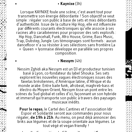
•
Kaynixe
(3h)
Lorsque KAYNIXE foule une scène, c’est avant tout pour
transmettre son énergie débordante ! Son objectif se veut
simple : régaler son public à base de sets et mixs débordants
d’authenticité. Issue de la culture Hip Hop, elle est influencée
par différents courants électroniques qu’elle associe à ses
racines afro caraïbéennes pour proposer des sets explosifs :
Hip Hop, Dancehall, Funk, Afro House, Grime, Bass Music,
Trap, Dubstep, Jungle. Les témoignages sont formels : aucun
dancefloor n’a su résister à ses sélections sans frontière.La
« Queen » lyonnaise développe en parallèle ses propres
composition.
•
Nessym
(4h)
Nessim Zghidi aka Nessym est un DJ et producteur tunisien
basé à Lyon, co-fondateur du label Shouka. Ses sets
explorent les nouvelles vagues électroniques issues des
favelas brésiliennes, d’Amérique latine, d’Afrique et du
monde arabe. Entre baile funk, afrobeat, maghreb-bass et
électro du Moyen-Orient, Nessym tisse un pont entre les
scènes du Sud global et celles d’ici, façonnant un son hybride
et immersif qui transporte son public à travers des paysages
musicaux inédits.
Pour le repas
, le Cartel des Cantines et l’association Idir
Espoir et Solidarité seront aux commandes pour nous
régaler,
de 19h à 21h
. Au menu, on peut déjà annoncer des
briks aux légumes et de la soupe orientale aux légumes. Le
tout végé et vegan friendly !