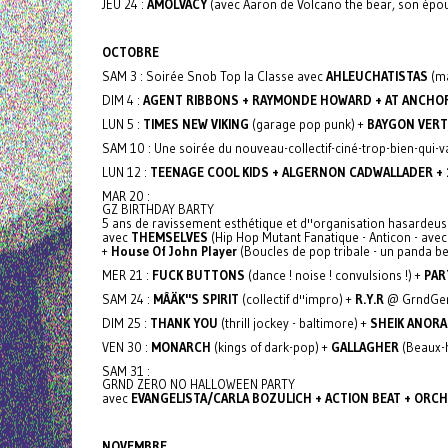
JEU 24 :
AMOLVACY
(avec Aaron de Volcano the bear, son épou
OCTOBRE
SAM 3 : Soirée Snob Top la Classe avec
AHLEUCHATISTAS
(ma
DIM 4 :
AGENT RIBBONS + RAYMONDE HOWARD + AT ANCHO
LUN 5 :
TIMES NEW VIKING
(garage pop punk) +
BAYGON VERT
SAM 10 : Une soirée du nouveau-collectif-ciné-trop-bien-qui-
LUN 12 :
TEENAGE COOL KIDS + ALGERNON CADWALLADER +
MAR 20 :
GZ BIRTHDAY BARTY
5 ans de ravissement esthétique et d''organisation hasardeu
avec
THEMSELVES
(Hip Hop Mutant Fanatique - Anticon - ave
+
House Of John Player
(Boucles de pop tribale - un panda be
MER 21 :
FUCK BUTTONS
(dance ! noise ! convulsions !) +
PAR
SAM 24 :
MÂÄK''S SPIRIT
(collectif d''impro) +
R.Y.R
@ GrndGerl
DIM 25 :
THANK YOU
(thrill jockey - baltimore) +
SHEIK ANORA
VEN 30 :
MONARCH
(kings of dark-pop) +
GALLAGHER
(Beaux-h
SAM 31 :
GRND ZERO NO HALLOWEEN PARTY
avec
EVANGELISTA/CARLA BOZULICH + ACTION BEAT + OR
NOVEMBRE