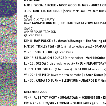
MAR 3 :
SOCIAL CIRCKLE + GOOD GOOD THINGS + ABJECT O
JEU 5 :
MARTEAU MATRAQUE
(sortie d''album) + d'autres tru
VEN 6 :
JAPAN (GLK)ITCH PARTY
(avec
GANGPOL UND MIT, OORUTAICHI et LA VEUVE MOUST
SAM 7 :
ANNIVERSAIRE TROKSON
@ Grnd Vaise
DIM 8 :
HAIR POLICE + Bushman''s Revenge + The Feeling of
MAR 10 :
TICKLEY FEATHER
(animal collective crew) +
SAMARA
VEN 13:
SOIREE 8 BITS
@ Grnd Vaise
DIM 15:
STELLAR OM SOURCE
(drone noise) +
Mark McGuire
LUN 16 :
OXBOW
(noise rock heroes) +
PNEU + FILIAMOTSA
@ 
JEU 19 :
FOOT VILLAGE
(4 battteries) +
INCA ORE
(drone noise
VEN 27 :
THE PITCH
(avec morten de moha!) +
Amen Dunes
(
LUN 30 :
KARMA TO BURN + SLEEPY SUN + ANAEROBIE
@ Grn
DECEMBRE
2009
VEN 4 :
AUSSITOT MORT + SUGARTOWN + KOENINSTEIN + KI
DIM 6 A 17 H:
SEX/VID + LEXOMYL + OTAKU PARTY
@ Grnd Ge