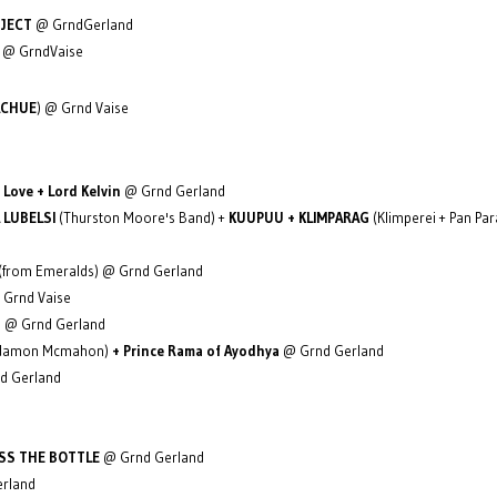
BJECT
@ GrndGerland
cs @ GrndVaise
ACHUE
) @ Grnd Vaise
 Love + Lord Kelvin
@ Grnd Gerland
 LUBELSI
(Thurston Moore's Band) +
KUUPUU + KLIMPARAG
(Klimperei + Pan Pa
(from Emeralds) @ Grnd Gerland
Grnd Vaise
) @ Grnd Gerland
damon Mcmahon)
+ Prince Rama of Ayodhya
@ Grnd Gerland
d Gerland
SS THE BOTTLE
@ Grnd Gerland
rland