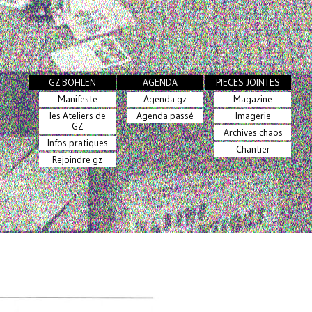
GZ BOHLEN
AGENDA
PIECES JOINTES
Manifeste
Agenda gz
Magazine
les Ateliers de
Agenda passé
Imagerie
GZ
Archives chaos
Infos pratiques
Chantier
Rejoindre gz