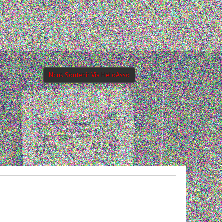
Nous Soutenir Via HelloAsso