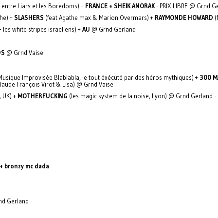
, entre Liars et les Boredoms) +
FRANCE + SHEIK ANORAK
- PRIX LIBRE @ Grnd G
che) +
SLASHERS
(feat Agathe max & Marion Overmars) +
RAYMONDE HOWARD
(
 les white stripes israëliens) +
AU
@ Grnd Gerland
DS
@ Grnd Vaise
o Musique Improvisée Blablabla, le tout éxécuté par des héros mythiques) +
300 
Claude François Virot & Lisa) @ Grnd Vaise
, UK) +
MOTHERFUCKING
(les magic system de la noise, Lyon) @ Grnd Gerland -
 + bronzy mc dada
nd Gerland