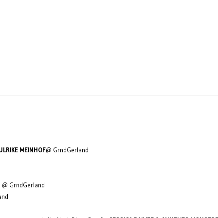
 ULRIKE MEINHOF
@ GrndGerland
NI @ GrndGerland
and