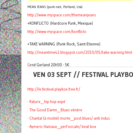
MEAN JEANS (punk-rock, Portland, Usa)
http://www.myspace.com/
themeanjeans
+KONFLICTO (Hardcore Punk, Mexique)
http://www.myspace.com/
konflicto
+TAKE WARNING (Punk-Rock, Saint-Etienne)
http://meantime42.blogspot.
com/2010/05/take-warning.html
G
rnd Gerland 20H30 - 5€
VEN 03 SEPT // FESTIVAL PLAY
http://le.festival.playbox.
free.fr/
- Rature__hip hop expé
- The Good Damn__Blues vénère
- Chantal (à moitié) morte__post blues/ anti indus
- Aymeric Hainaux__perf vocale/ beat box