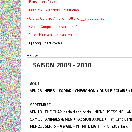
- Brusk__grafiks visual
- Fred MARSLandois__plasticien
- Cie La Galerie / Florent Ottello __vidéo danse
- Grand Guignol__librairie indé
- Julien Munschi__plasticien
- Pj song__perf vocale
+ Guest
SAISON 2009 - 2010
AOUT
VEN 28 :
HEIRS + KODIAK + CHEVIGNON + OURS BIPOLAIRE +
SEPTEMBRE
VEN 18 :
THE CHAP
(dada disco rock) + NICKEL PRESSING + A
SAM 19 :
ANIMALS & MEN + PASSION ARMEE + ...
@ GrndGerl
MER 23 :
SERFS + A WAKE + INFINITE LIGHT
@ GrndGerland