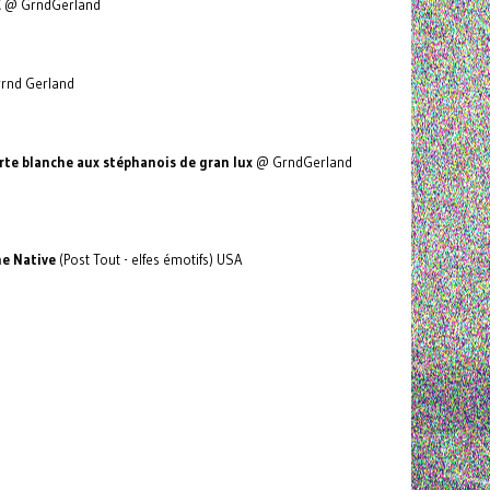
E
@ GrndGerland
rrnd Gerland
rte blanche aux stéphanois de gran lux
@ GrndGerland
he Native
(Post Tout - elfes émotifs) USA