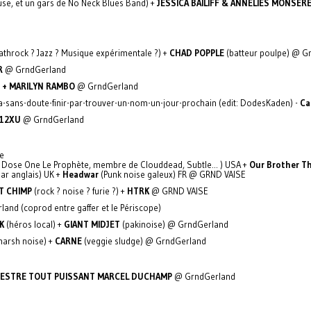
se, et un gars de No Neck Blues Band) +
JESSICA BAILIFF & ANNELIES MONSER
throck ? Jazz ? Musique expérimentale ?) +
CHAD POPPLE
(batteur poulpe) @ G
R
@ GrndGerland
 + MARILYN RAMBO
@ GrndGerland
va-sans-doute-finir-par-trouver-un-nom-un-jour-prochain (edit: DodesKaden) -
Ca
 12XU
@ GrndGerland
se
c Dose One Le Prophète, membre de Clouddead, Subtle... ) USA +
Our Brother T
ar anglais) UK +
Headwar
(Punk noise galeux) FR @ GRND VAISE
T CHIMP
(rock ? noise ? furie ?) +
HTRK
@ GRND VAISE
and (coprod entre gaffer et le Périscope)
K
(héros local) +
GIANT MIDJET
(pakinoise) @ GrndGerland
arsh noise) +
CARNE
(veggie sludge) @ GrndGerland
CHESTRE TOUT PUISSANT MARCEL DUCHAMP
@ GrndGerland