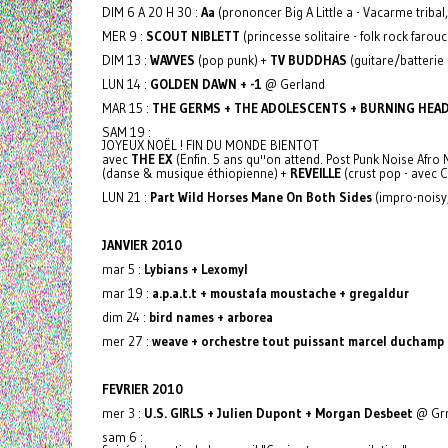
DIM 6 A 20 H 30 :
Aa
(prononcer Big A Little a - Vacarme tribal
MER 9 :
SCOUT NIBLETT
(princesse solitaire - folk rock farou
DIM 13 :
WAVVES
(pop punk) +
TV BUDDHAS
(guitare/batterie -
LUN 14 :
GOLDEN DAWN + -1
@ Gerland
MAR 15 :
THE GERMS + THE ADOLESCENTS + BURNING HEA
SAM 19 :
JOYEUX NOËL ! FIN DU MONDE BIENTOT
avec
THE EX
(Enfin. 5 ans qu''on attend. Post Punk Noise Afr
(danse & musique éthiopienne) +
REVEILLE
(crust pop - avec 
LUN 21 :
Part Wild Horses Mane On Both Sides
(impro-noisy
JANVIER 2010
mar 5 :
Lybians + Lexomyl
mar 19 :
a.p.a.t.t + moustafa moustache + gregaldur
dim 24 :
bird names + arborea
mer 27 :
weave + orchestre tout puissant marcel duchamp
FEVRIER 2010
mer 3 :
U.S. GIRLS + Julien Dupont + Morgan Desbeet
@ Gr
sam 6 :