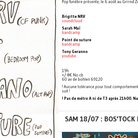
Pop funèbre présente, le 6 août au Grrrnd Z
Brigitte NRV
soundcloud
Sarah Maï
bandcamp
Point de suture
bandcamp
Tony Geranno
youtube
19h
+/-8€ No cb
60 av de bohlen 69120
! Aucune tolérance pour tout comportement 
suit !
! Pas de métro A ni de T3 après 21h00. 
SAM 18/07 : BOS'TOCK 