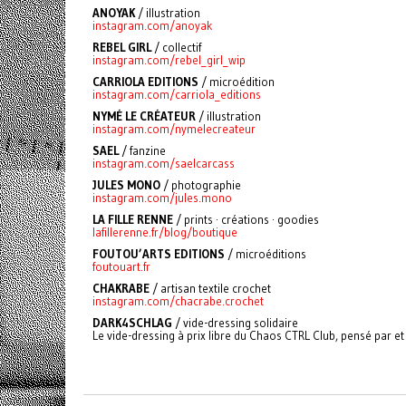
ANOYAK
/ illustration
instagram.com/anoyak
REBEL GIRL
/ collectif
instagram.com/rebel_girl_wip
CARRIOLA EDITIONS
/ microédition
instagram.com/carriola_editions
NYMÉ LE CRÉATEUR
/ illustration
instagram.com/nymelecreateur
SAEL
/ fanzine
instagram.com/saelcarcass
JULES MONO
/ photographie
instagram.com/jules.mono
LA FILLE RENNE
/ prints · créations · goodies
lafillerenne.fr/blog/boutique
FOUTOU’ARTS EDITIONS
/ microéditions
foutouart.fr
CHAKRABE
/
artisan textile crochet
instagram.com/chacrabe.crochet
DARK4SCHLAG
/ vide-dressing solidaire
Le vide-dressing à prix libre du Chaos CTRL Club, pensé par et 