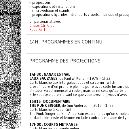
– projections
– expositions et installations
– micro-édition et stands
– propositions hybrides mêlant arts visuels, musique et prat
En partenariat avec :
Chaos Ctrl Club
Rebel Girl
14H : PROGRAMMES EN CONTINU
PROGRAMME DES PROJECTIONS
14H30 : NANAR ESTIVAL
EAUX SAUVAGES
, de Paul W. Kener – 1978 – 1h32
Carte blanche aux Intergalactiques et sa comu Twitch
C’est l’heure d’en prendre plein la poire avec cette histoire
Un tueur va commencer à roder, mais ce ne sera qu’après une
« Je suppose qu’en faisant ce que vous avez fait, vous n’avez
15H15 : DOCUMENTAIRE
THE PUNK SINGER
, de Sini Anderson – 2013 – 1h22
Carte blanche à Rebel Girl
The Punk Singer de Sini Anderson est bien plus qu’un simple do
militante féministe et femme en lutte contre la maladie de Ly
17H00 : COURTS METRAGES
Carte blanche au monde entier