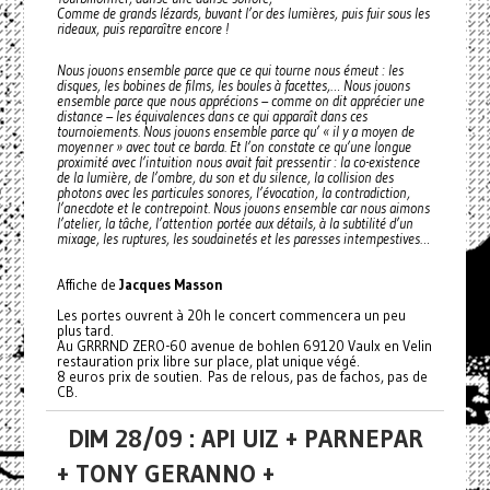
Comme de grands lézards, buvant l’or des lumières, puis fuir sous les
rideaux, puis reparaître encore !
Nous jouons ensemble parce que ce qui tourne nous émeut : les
disques, les bobines de films, les boules à facettes,… Nous jouons
ensemble parce que nous apprécions – comme on dit apprécier une
distance – les équivalences dans ce qui apparaît dans ces
tournoiements. Nous jouons ensemble parce qu’ « il y a moyen de
moyenner » avec tout ce barda. Et l’on constate ce qu’une longue
proximité avec l’intuition nous avait fait pressentir : la co-existence
de la lumière, de l’ombre, du son et du silence, la collision des
photons avec les particules sonores, l’évocation, la contradiction,
l’anecdote et le contrepoint. Nous jouons ensemble car nous aimons
l’atelier, la tâche, l’attention portée aux détails, à la subtilité d’un
mixage, les ruptures, les soudainetés et les paresses intempestives…
Affiche de
Jacques Masson
Les portes ouvrent à 20h le concert commencera un peu
plus tard.
Au GRRRND ZERO-60 avenue de bohlen 69120 Vaulx en Velin
restauration prix libre sur place, plat unique végé.
8 euros prix de soutien. Pas de relous, pas de fachos, pas de
CB.
DIM 28/09 : API UIZ + PARNEPAR
+ TONY GERANNO +