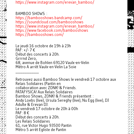
https://www.instagram.com/erevan_bamboo/
BAMBOO SHOWS :
https://bambooshows.bandcamp.com/
https://soundcloud.com/bambooshows
https://www.instagram.com/erevan_bamboo/
https://www.facebook.com/bambooshows
https://bambooshows.com/
Le jeudi 16 octobre de 19h à 23h
PAF: +/- 7 €
Début des concerts à 20h.
Grrrnd Zero,
68, avenue de Bohlen 69120 Vaulx-en-Velin
Métro A arrêt Vaulx-en-Velin La Soie
_____________
Retrouvez aussi Bamboo Shows le vendredi 17 octobre aux
Relais Solidaires (Pantin en
collaboration avec ZONK! & Friends.
PATAFYSICA! Aux Relais Solidaires
Bamboo Shows, ZONK! & Friends présentent :
Andy Loebs (live), Ursula Sereghy (live), Nu Egg (live), DJ
Adulte & Erevan DJ.
Le vendredi 17 octobre de 20h à 00h
PAF: 8 €
Début des concerts à 20h.
Les Relais Solidaires
61, rue Victor Hugo 93500 Pantin
Métro 5 arrêt Egliste de Pantin