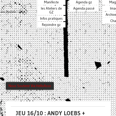
Manifeste
Agenda gz
Mag
les Ateliers de
Agenda passé
Ima
GZ
Archiv
Infos pratiques
Cha
Rejoindre gz
Nous Soutenir Via HelloAsso
JEU 16/10 : ANDY LOEBS +