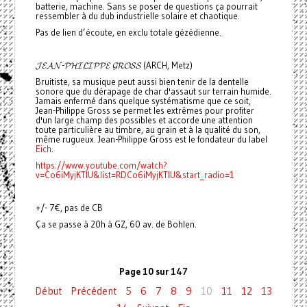
batterie, machine. Sans se poser de questions ça pourrait
ressembler à du dub industrielle solaire et chaotique.
Pas de lien d’écoute, en exclu totale gézédienne.
𝓙𝓔𝓐𝓝-𝓟𝓗𝓘𝓛𝓘𝓟𝓟𝓔 𝓖𝓡𝓞𝓢𝓢 (ARCH, Metz)
Bruitiste, sa musique peut aussi bien tenir de la dentelle
sonore que du dérapage de char d'assaut sur terrain humide.
Jamais enfermé dans quelque systématisme que ce soit,
Jean-Philippe Gross se permet les extrêmes pour profiter
d'un large champ des possibles et accorde une attention
toute particulière au timbre, au grain et à la qualité du son,
même rugueux. Jean-Philippe Gross est le fondateur du label
Eich
.
https://www.youtube.com/watch?
v=Co6iMyjKTlU&list=RDCo6iMyjKTlU&start_radio=1
+/- 7€, pas de CB
Ça se passe à 20h à GZ, 60 av. de Bohlen.
Page 10 sur 147
Début
Précédent
5
6
7
8
9
10
11
12
13