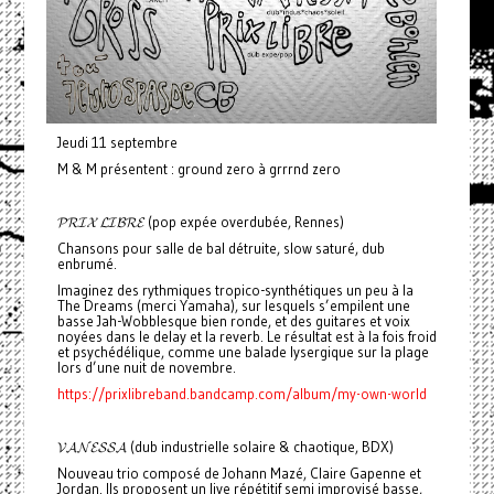
Jeudi 11 septembre
M & M présentent : ground zero à grrrnd zero
𝓟𝓡𝓘𝓧 𝓛𝓘𝓑𝓡𝓔 (pop expée overdubée, Rennes)
Chansons pour salle de bal détruite, slow saturé, dub
enbrumé.
Imaginez des rythmiques tropico-synthétiques un peu à la
The Dreams (merci Yamaha), sur lesquels s’empilent une
basse Jah-Wobblesque bien ronde, et des guitares et voix
noyées dans le delay et la reverb. Le résultat est à la fois froid
et psychédélique, comme une balade lysergique sur la plage
lors d’une nuit de novembre.
https://prixlibreband.bandcamp.com/album/my-own-world
𝓥𝓐𝓝𝓔𝓢𝓢𝓐 (dub industrielle solaire & chaotique, BDX)
Nouveau trio composé de Johann Mazé, Claire Gapenne et
Jordan. Ils proposent un live répétitif semi improvisé basse,