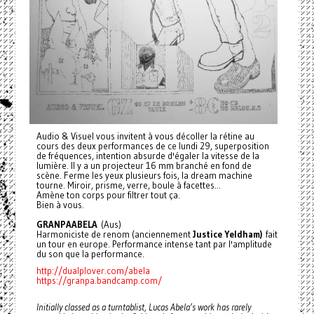
Audio & Visuel vous invitent à vous décoller la rétine au
cours des deux performances de ce lundi 29, superposition
de fréquences, intention absurde d'égaler la vitesse de la
lumière. Il y a un projecteur 16 mm branché en fond de
scène. Ferme les yeux plusieurs fois, la dream machine
tourne. Miroir, prisme, verre, boule à facettes...
Amène ton corps pour filtrer tout ça.
Bien à vous.
GRANPAABELA
(Aus)
Harmoniciste de renom (anciennement
Justice Yeldham)
fait
un tour en europe. Performance intense tant par l'amplitude
du son que la performance.
http://dualplover.com/abela
https://granpa.bandcamp.com/
Initially classed as a turntablist, Lucas Abela’s work has rarely