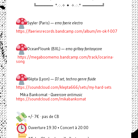
╚══════ *.·:·.✧ ✦ ✧.·:·.* ═══════╝
Syyler (Paris) —
emo faerie electro
https://faeriesrecords.bandcamp.com/album/im-ok-f-007
OceanFlounk (BXL) —
emo girlboy fantasycore
https://megaboomemo.bandcamp.com/track/ocarina-
song
Klëpta (Lyon) —
DJ set, techno genre fluide
https://soundcloud.com/klepta666/sets/my-hard-sets
Mika Bankomat -
Queercore antimusic
https://soundcloud.com/mikabankomat
+/- 7€ · pas de CB
Ouverture 19:30 • Concert à 20:00