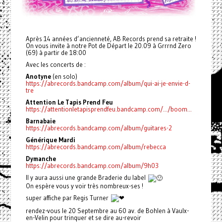
Après 14 années d’ancienneté, AB Records prend sa retraite !
On vous invite à notre Pot de Départ le 20.09 à Grrrnd Zero
(69) à partir de 18:00
Avec les concerts de :
Anotyne
(en solo)
https://abrecords.bandcamp.com/album/qui-ai-je-envie-d-
tre
Attention Le Tapis Prend Feu
https://attentionletapisprendfeu.bandcamp.com/.../boom...
Barnabaie
https://abrecords.bandcamp.com/album/guitares-2
Générique Mardi
https://abrecords.bandcamp.com/album/rebecca
Dymanche
https://abrecords.bandcamp.com/album/9h03
Il y aura aussi une grande Braderie du label
On espère vous y voir très nombreux-ses !
super affiche par Regis Turner
rendez-vous le 20 Septembre au 60 av. de Bohlen à Vaulx-
en-Velin pour trinquer et se dire au-revoir