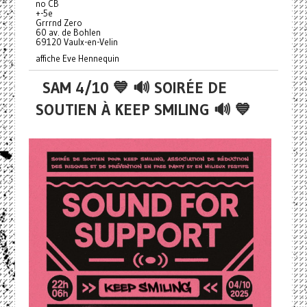
no CB
+-5e
Grrrnd Zero
60 av. de Bohlen
69120 Vaulx-en-Velin
affiche Eve Hennequin
SAM 4/10 💙 🔊 SOIRÉE DE
SOUTIEN À KEEP SMILING 🔊 💙