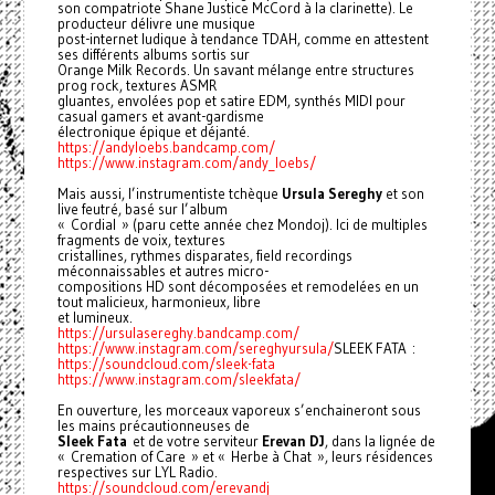
son compatriote Shane Justice McCord à la clarinette). Le
producteur délivre une musique
post-internet ludique à tendance TDAH, comme en attestent
ses différents albums sortis sur
Orange Milk Records. Un savant mélange entre structures
prog rock, textures ASMR
gluantes, envolées pop et satire EDM, synthés MIDI pour
casual gamers et avant-gardisme
électronique épique et déjanté.
https://andyloebs.bandcamp.com/
https://www.instagram.com/andy_loebs/
Mais aussi, l’instrumentiste tchèque
Ursula Sereghy
et son
live feutré, basé sur l’album
« Cordial » (paru cette année chez Mondoj). Ici de multiples
fragments de voix, textures
cristallines, rythmes disparates, field recordings
méconnaissables et autres micro-
compositions HD sont décomposées et remodelées en un
tout malicieux, harmonieux, libre
et lumineux.
https://ursulasereghy.bandcamp.com/
https://www.instagram.com/sereghyursula/
SLEEK FATA :
https://soundcloud.com/sleek-fata
https://www.instagram.com/sleekfata/
En ouverture, les morceaux vaporeux s’enchaineront sous
les mains précautionneuses de
Sleek Fata
et de votre serviteur
Erevan DJ
, dans la lignée de
« Cremation of Care » et « Herbe à Chat », leurs résidences
respectives sur LYL Radio.
https://soundcloud.com/erevandj