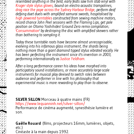
resembled anything in the field, early feats saw him stab vinyl with
Kruger style stylus gloves
, bound on electro acoustic trampolines,
drag race the pope across the Sydney Harbour Bridge
, perform deaf
defying duet duels with amplified samurai swords, hospitalised by
high powered turntables
constructed from sewing machine motors,
record chance John Peel sessions with the Flaming Lips, get pole
position on Otomo Yoshihides' Ground Zero remix compilation;
'Consummation
' by destroying the disc with amplified skewers rather
than bothering to sampling it.
Today these turntable roots have become almost unrecognisable,
evolving into his infamous glass instrument, the shards being
nothing more than a giant diamond tipped stylus vibrated vocally. He
has been perfecting the instrument since it's invention in 2003,
performing internationally as
Justice Yeldham
.
After a long performance career his ideas have morphed into
participatory sound installations, or more accurately large-scale
instruments for musical play devised to switch roles between
audience and performer in line with his philosophy that
experimental music is more rewarding to play than to observe.
SILVER SILLON
Morceau à quatre mains (FR)
https://www.lequanninh.net/silver-sillon/
Performance de cinéma augmenté, synesthésie lumière et
son.
Gaëlle Rouard
(films, projecteurs 16mm, lumières, objets,
etc.)
Cinéaste à la main depuis 1992.