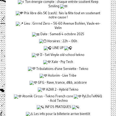
Ton énergie compte : chaque entrée soutient Keep
Smiling
Prix libre dès 5€ (cash) : fais la fête tout en soutenant
notre cause !
Lieu : Grrrnd Zero – 56-60 Avenue Bohlen, Vaulx-en-
Velin
Date : Samedi 4 octobre 2025
Horaires : 22h – 06h
LINE UP
JJ - Set Vinyle old school tekno
Xale - Psy Tech
Tribulations d'une Serviette - Tekno
Holorim - Live Tribe
GFG - Rave, trance, d&b, acidcore
AZAR 2 - Hybrid Tekno
Atomik Circus - Tekno French core
PyLOoTeKNiQ
- Acid Techno
INFOS PRATIQUES
Les info pour la billeterie arrive bientôt