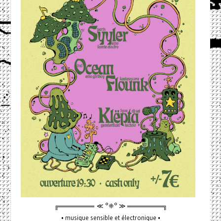
╔════════ ≪ °❈° ≫ ════════╗
• musique sensible et électronique •