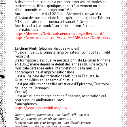
A développé et continue à explorer diverses méthodes de
traitement du film argentique, et corrélativement un jeu
d’instrumentiste sur projecteur 16 mm.
Ancienne membre du 102 Rue d’Alembert (consacré à la
diffusion de musique et de film expérimentaux) et de l’Atelier
MTK (laboratoire de cinéma artisanal), à Grenoble.
Son travail a été montré sur de nombreux écrans
internationaux.
https://derives.tv/le-travail-au-noir-avec-gaelle-rouard/
https://www.youtube.com/watch?v=4NRQYk577QE&t=355s
Lê Quan Ninh
(platines, disques vinyles)
Musicien, percussionniste, improvisateur, compositeur, field
recordist.
De formation classique, le percussionniste Lê Quan Ninh (né
en 1961) mène depuis le début des années 80 une activité
musicale partagée entre interprétation de la musique
contemporaine et improvisation libre.
Il est à l’origine des formations tels que la Flibuste, le
Quatuor Hélios et l’ensemble]h[iatus.
Il est par ailleurs conseiller artistique d’Epicentre, Territoire
de l’écoute (Jarnages,
Creuse).
Il est actuellement président de Sonatura, association qui
regroupe les audionaturalistes
francophones.
https://www.lequanninh.net/bio/
Tourne, tourne, tourne avec moi, (oreille et) mon oeil :
Qui se retourne sur des lits de diamants
À plaisir sous nos yeux lorsque la main déroule encore
Tourbillonner, danse une danse sonore,