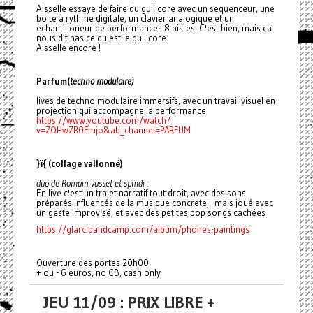
Aisselle essaye de faire du guilicore avec un sequenceur, une
boite à rythme digitale, un clavier analogique et un
echantilloneur de performances 8 pistes. C'est bien, mais ça
nous dit pas ce qu'est le guilicore.
Aisselle encore !
Parfum(
techno modulaire)
lives de techno modulaire immersifs, avec un travail visuel en
projection qui accompagne la performance
https://www.youtube.com/watch?
v=ZOHwZR0Fmjo&ab_channel=PARFUM
}ï{ (collage vallonné)
duo de Romain vasset et spmdj :
En live c'est un trajet narratif tout droit, avec des sons
préparés influencés de la musique concrete, mais joué avec
un geste improvisé, et avec des petites pop songs cachées
https://glarc.bandcamp.com/album/phones-paintings
Ouverture des portes 20h00
+ ou - 6 euros, no CB, cash only
JEU 11/09 : PRIX LIBRE +