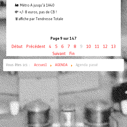
🚂 Métro A jusqu’à 1H40
💸 +/- 8 euros, pas de CB !
🧚affiche par Tendresse Totale
Page 9 sur 147
Début
Précédent
4
5
6
7
8
9
10
11
12
13
Suivant
Fin
Vous êtes ici :
Accueil
AGENDA
Agenda passé