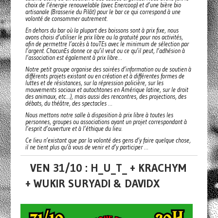
choix de l’énergie renouvelable (avec Enercoop) et d’une bière bio
artisanale (Brasserie du Pilât) pour le bar ce qui correspond à une
volonté de consommer autrement.
En dehors du bar où la plupart des boissons sont à prix fixe, nous
avons choisi d’utiliser le prix libre ou la gratuité pour nos activités,
afin de permettre l’accès à touTEs avec le minimum de sélection par
l’argent. ChacunEs donne ce qu’il veut ou ce qu’il peut, l’adhésion à
l’association est également à prix libre…
Notre petit groupe organise des soirées d’information ou de soutien à
différents projets existant ou en création et à différentes formes de
luttes et de résistances, sur la répression policière, sur les
mouvements sociaux et autochtones en Amérique latine, sur le droit
des animaux, etc…), mais aussi des rencontres, des projections, des
débats, du théâtre, des spectacles …
Nous mettons notre salle à disposition à prix libre à toutes les
personnes, groupes ou associations ayant un projet correspondant à
l’esprit d’ouverture et à l’éthique du lieu.
Ce lieu n’existant que par la volonté des gens d’y faire quelque chose,
il ne tient plus qu’à vous de venir et d’y participer …
VEN 31/10 : H_U_T_ + KRACHYM
+ WUKIR SURYADI & DAVIDX