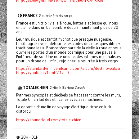
https://www.youtube.com/watch?v=8A1S2m3tsAc
🌖 FRANCE
𝔅𝔬𝔲𝔯𝔯𝔢́𝔢 𝔞̀ 𝔱𝔯𝔬𝔦𝔰 𝔠𝔬𝔯𝔭𝔰
France est un trio : vielle à roue, batterie et basse qui nous
entraîne dans un bal sombre depuis maintenant plus de 20
ans.
Leur musique est tantôt hypnotique presque nuageuse,
tantôt agressive et détourne les codes des musiques dites «
traditionnelles ». France s'empare de la vielle à roue et nous
ouvre les portes d'un monde cosmique pour une pause à
l'intérieur de soi. Une note unique, des rythmes minimalistes
pour un drone de l'infini, rejoignez la bourrée à trois corps
https://standard-in-fi.bandcamp.com/album/destino-scifosi
https://youtu.be/1smHVI1vLj0
⛈️ TOTALECHIEN
𝔗𝔯𝔦𝔟𝔞𝔩𝔢 𝔗𝔢𝔠𝔥𝔫𝔬 ℭ𝔞𝔰𝔰𝔢́𝔢
Rythmes syncopés et décibels se fracassant contre les murs,
Totale Chien fait des étincelles avec ses machines.
La garantie d'une fin de voyage électrique riche en kick
distordu
https://soundcloud.com/totale-chien
🪩 20H - 01H