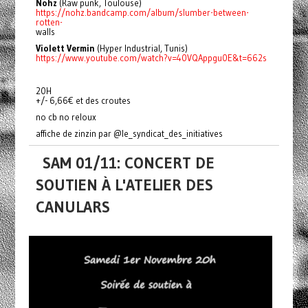
Nohz
(Raw punk, Toulouse)
https://nohz.bandcamp.com/album/slumber-between-
rotten-
walls
Violett Vermin
(Hyper Industrial, Tunis)
https://www.youtube.com/watch?v=40VQAppgu0E&t=662s
20H
+/- 6,66€ et des croutes
no cb no reloux
affiche de zinzin par @le_syndicat_des_initiatives
SAM 01/11: CONCERT DE
SOUTIEN À L'ATELIER DES
CANULARS