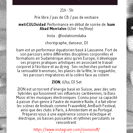
21h - 5h
Prix libre / pas de CB / pas de vestiaire
metiCULOsidad
Performance en début de soirée de
Isam
Abad Montalvo
(il/iel - he/they)
Insta : @ovlatnomdaba
chorégraphe, danseur, DJ
Isam est un performeur équatorien basé à Lausanne. Fort de
son parcours entre différentes disciplines corporelles et
formations en Sudamérique ainsi qu'en Europe, il développe
ses propres pratiques artistiques en associant le travail
corporel à l'écriture et au dj-ing . Ses recherches portent sur
la sensualité transmasc, les plaisirs de la fête, le reggaetón,
les parcours migratoires et la colère face au cistem.
ZION
, il/lui, DJ Set
ZION est un torrent d’énergie basé en Suisse, avec des sets
hybrides qui fusionnent ses influences caribéennes, la Bass
Music et les musiques électroniques. Connu pour sa capacité
à passer d'un genre à l'autre de manière fluide, il a fait vibrer
les scènes de festivals comme Frauenfeld, AmBach Festival,
ainsi que des clubs à Paris, à Amsterdam et au Portugal.
Préparez-vous à une expérience sonore éclectique et
électrique, où basses puissantes et rythmes percutants se
rencontrent.
https://www.instagram.com/zionxzioff/