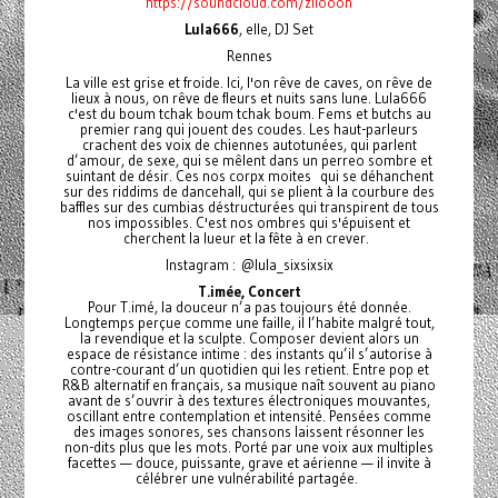
https://soundcloud.com/ziiooon
Lula666
, elle, DJ Set
Rennes
La ville est grise et froide. Ici, l'on rêve de caves, on rêve de
lieux à nous, on rêve de fleurs et nuits sans lune. Lula666
c'est du boum tchak boum tchak boum. Fems et butchs au
premier rang qui jouent des coudes. Les haut-parleurs
crachent des voix de chiennes autotunées, qui parlent
d’amour, de sexe, qui se mêlent dans un perreo sombre et
suintant de désir. Ces nos corpx moites qui se déhanchent
sur des riddims de dancehall, qui se plient à la courbure des
baffles sur des cumbias déstructurées qui transpirent de tous
nos impossibles. C'est nos ombres qui s'épuisent et
cherchent la lueur et la fête à en crever.
Instagram : @lula_sixsixsix
T.imée, Concert
Pour T.imé, la douceur n’a pas toujours été donnée.
Longtemps perçue comme une faille, il l’habite malgré tout,
la revendique et la sculpte. Composer devient alors un
espace de résistance intime : des instants qu’il s’autorise à
contre-courant d’un quotidien qui les retient. Entre pop et
R&B alternatif en français, sa musique naît souvent au piano
avant de s’ouvrir à des textures électroniques mouvantes,
oscillant entre contemplation et intensité. Pensées comme
des images sonores, ses chansons laissent résonner les
non-dits plus que les mots. Porté par une voix aux multiples
facettes — douce, puissante, grave et aérienne — il invite à
célébrer une vulnérabilité partagée.