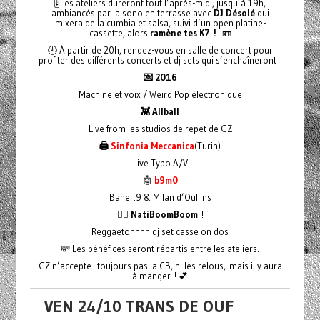
🎚️Les ateliers dureront tout l’après-midi, jusqu’à 19h,
ambiancés par la sono en terrasse avec
DJ Désolé
qui
mixera de la cumbia et salsa, suivi d’un open platine-
cassette, alors
ramène tes K7 !
📼
🕗 À partir de 20h, rendez-vous en salle de concert pour
profiter des différents concerts et dj sets qui s’enchaîneront :
💌 2016
Machine et voix / Weird Pop électronique
👾 Allball
Live from les studios de repet de GZ
🖨️
Sinfonia Meccanica
(Turin)
Live Typo A/V
🤖
b9m0
Bane :9 & Milan d’Oullins
❤️‍🔥 NatiBoomBoom
!
Reggaetonnnn dj set casse on dos
💸 Les bénéfices seront répartis entre les ateliers.
GZ n’accepte toujours pas la CB, ni les relous, mais il y aura
à manger ! 💕
VEN 24/10 TRANS DE OUF