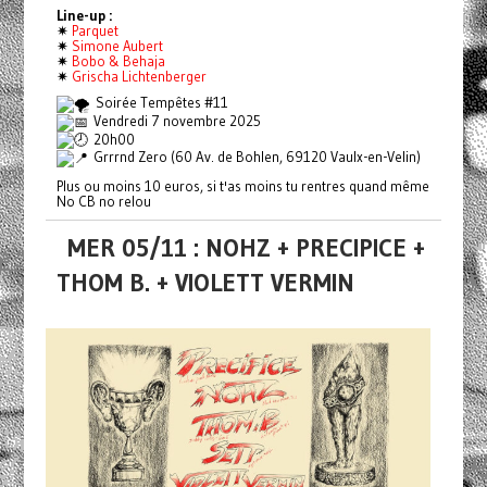
Line-up :
✷
Parquet
✷
Simone Aubert
✷
Bobo & Behaja
✷
Grischa Lichtenberger
Soirée Tempêtes #11
Vendredi 7 novembre 2025
20h00
Grrrnd Zero (60 Av. de Bohlen, 69120 Vaulx-en-Velin)
Plus ou moins 10 euros, si t'as moins tu rentres quand même
No CB no relou
MER 05/11 : NOHZ + PRECIPICE +
THOM B. + VIOLETT VERMIN