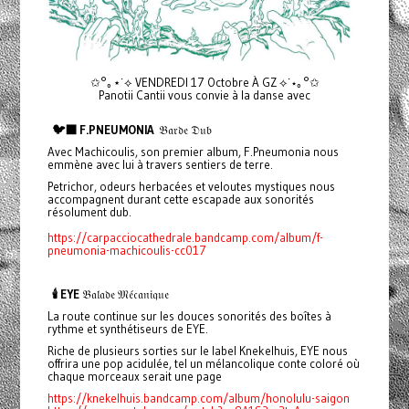
✩°｡⋆˙⟡ VENDREDI 17 Octobre À GZ ⟡˙⋆｡°✩
Panotii Cantii vous convie à la danse avec
🐦‍⬛ F.PNEUMONIA
𝔅𝔞𝔯𝔡𝔢 𝔇𝔲𝔟
Avec Machicoulis, son premier album, F.Pneumonia nous
emmène avec lui à travers sentiers de terre.
Petrichor, odeurs herbacées et veloutes mystiques nous
accompagnent durant cette escapade aux sonorités
résolument dub.
https://carpacciocathedrale.bandcamp.com/album/f-
pneumonia-machicoulis-cc017
🕯️ EYE
𝔅𝔞𝔩𝔞𝔡𝔢 𝔐𝔢́𝔠𝔞𝔫𝔦𝔮𝔲𝔢
La route continue sur les douces sonorités des boîtes à
rythme et synthétiseurs de EYE.
Riche de plusieurs sorties sur le label Knekelhuis, EYE nous
offrira une pop acidulée, tel un mélancolique conte coloré où
chaque morceaux serait une page
https://knekelhuis.bandcamp.com/album/honolulu-saigon