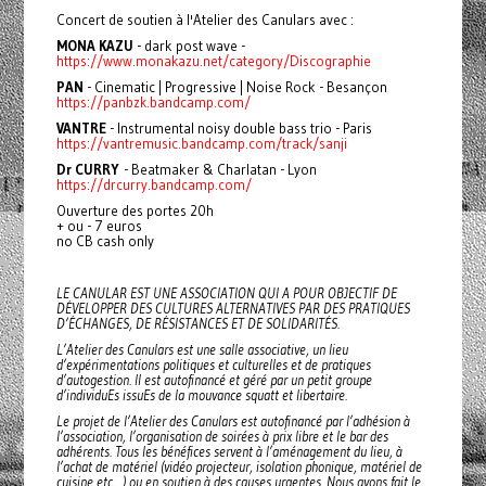
Concert de soutien à l'Atelier des Canulars avec :
MONA KAZU
- dark post wave -
https://www.monakazu.net/category/Discographie
PAN
- Cinematic | Progressive | Noise Rock - Besançon
https://panbzk.bandcamp.com/
VANTRE
- Instrumental noisy double bass trio - Paris
https://vantremusic.bandcamp.com/track/sanji
Dr CURRY
- Beatmaker & Charlatan - Lyon
https://drcurry.bandcamp.com/
Ouverture des portes 20h
+ ou - 7 euros
no CB cash only
LE CANULAR EST UNE ASSOCIATION QUI A POUR OBJECTIF DE
DÉVELOPPER DES CULTURES ALTERNATIVES PAR DES PRATIQUES
D’ÉCHANGES, DE RÉSISTANCES ET DE SOLIDARITÉS.
L’Atelier des Canulars est une salle associative, un lieu
d’expérimentations politiques et culturelles et de pratiques
d’autogestion. Il est autofinancé et géré par un petit groupe
d’individuEs issuEs de la mouvance squatt et libertaire.
Le projet de l’Atelier des Canulars est autofinancé par l’adhésion à
l’association, l’organisation de soirées à prix libre et le bar des
adhérents. Tous les bénéfices servent à l’aménagement du lieu, à
l’achat de matériel (vidéo projecteur, isolation phonique, matériel de
cuisine etc…) ou en soutien à des causes urgentes. Nous avons fait le