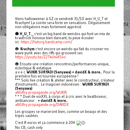
Viens halloweener à GZ ce vendredi 31/10 avec H_U_T et
Krachym! La soirée sera forte en sensations. Déguisement
non obligatoire mais fortement apprécié.
🎃 H_U_T._
c'est un big band de weirdos qui font un mix de
krautrock noiseux bien dansant, tu peux écouter
ici:
https://hutorg.bandcamp.com/
🎃
Krachym
c'est encore un weirdo qui fait du crooner-no
wave-punk avec des riffs qui groovent sec.
https://youtu.be/Z2Tk4h4KSvo
🎃 Ensuite une création rencontres/performances unique,
éclectique & extatique
a v e c
WUKIR SURYADI (Senyawa) + davidX & more..
Pour la
première fois en tournée européenne !
*** Solo live création & atelier avec le constructeur, créateur
d'instruments... Le magicien indonésien :
WUKIR SURYADI
(Senyawa)
aNGRry.propagande.org/WUKIR
* * * Duel de voiXXL à corps et à cris avec le beatboxeur,
ambianceur :
+ davidX & more..
aNGRry.propagande.org/DAVIDX
Les groupes se marieront bien, comme un beaujo et des
tripes sautées.
C'est 8 euros et ça commence à 20H
No CB, cash only