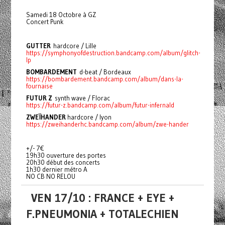
Samedi 18 Octobre à GZ
Concert Punk
GUTTER
hardcore / Lille
https://symphonyofdestruction.bandcamp.com/album/glitch-
lp
BOMBARDEMENT
d-beat / Bordeaux
https://bombardement.bandcamp.com/album/dans-la-
fournaise
FUTUR Z
synth wave / Florac
https://futur-z.bandcamp.com/album/futur-infernald
ZWEÏHANDER
hardcore / lyon
https://zweihanderhc.bandcamp.com/album/zwe-hander
+/- 7€
19h30 ouverture des portes
20h30 début des concerts
1h30 dernier métro A
NO CB NO RELOU
VEN 17/10 : FRANCE + EYE +
F.PNEUMONIA + TOTALECHIEN