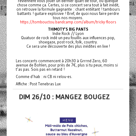
reviennent vous jouer un dernier quart de tour, ou quelque
chose comme ça. Certes, si ce concert sera tout à fait inédit,
on retrouve la formule gagnante : chant entêtant ! tambours
battants ! guitare explosive ! Bref, de quoi nous faire perdre
tous nos moyens.
https://tombouctou.bandcamp.com/album/tricky-floors
THIMOTY’S BIG PANTS
Indie Rock // Lyon
Quatuor de rock indé un peu fouillis aux influences pop,
shoegaze, post-rock, folk, country.
Ce sera une découverte des plus inédites en live !
Les concerts commencent à 20h30 à Grrrnd Zero, 60
avenue de Bohlen, pour près de 7€, plus si tu peux, moins si
t’as pas. Sois pas en retard !
Comme d’hab : ni CB ni relou-es.
Affiche : Post Tenebras Lux
DIM 26/10 : MANGEZ BOUGEZ