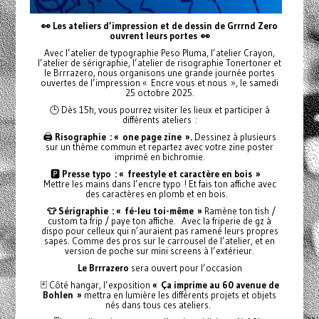
👀 Les ateliers d’impression et de dessin de Grrrnd Zero
ouvrent leurs portes
👀
Avec l’atelier de typographie Peso Pluma, l’atelier Crayon,
l’atelier de sérigraphie, l’atelier de risographie Tonertoner et
le Brrrazero, nous organisons une grande journée portes
ouvertes de l’impression « Encre vous et nous », le samedi
25 octobre 2025.
🕒 Dès 15h, vous pourrez visiter les lieux et participer à
différents ateliers :
🖨️
Risographie : « one page zine ».
Dessinez à plusieurs
sur un thème commun et repartez avec votre zine poster
imprimé en bichromie.
🅿️
Presse typo : « freestyle et caractère en bois »
Mettre les mains dans l’encre typo ! Et fais ton affiche avec
des caractères en plomb et en bois.
👕 Sérigraphie : « fé-leu toi-même »
Ramène ton tish /
custom ta frip / paye ton affiche. Avec la friperie de gz à
dispo pour celleux qui n’auraient pas ramené leurs propres
sapes. Comme des pros sur le carrousel de l’atelier, et en
version de poche sur mini screens à l’extérieur.
Le Brrrazero
sera ouvert pour l’occasion
🃏 Côté hangar, l’exposition
« Ça imprime au 60 avenue de
Bohlen »
mettra en lumière les différents projets et objets
nés dans tous ces ateliers.