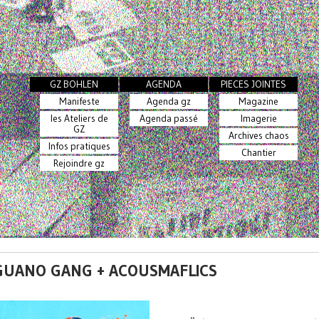
GZ BOHLEN
AGENDA
PIECES JOINTES
Manifeste
Agenda gz
Magazine
les Ateliers de
Agenda passé
Imagerie
GZ
Archives chaos
Infos pratiques
Chantier
Rejoindre gz
ER GUANO GANG + ACOUSMAFLICS