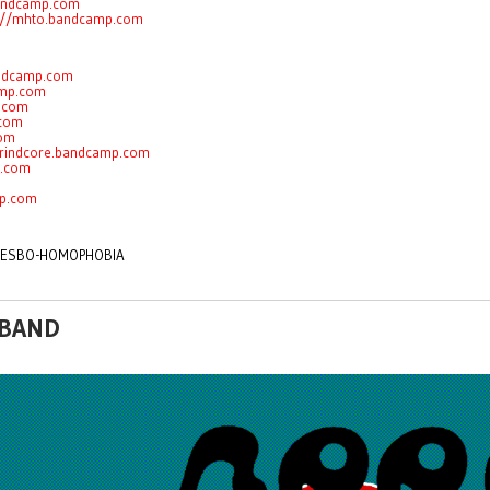
.bandcamp.com
s://mhto.bandcamp.com
andcamp.com
amp.com
p.com
.com
com
egrindcore.bandcamp.com
p.com
mp.com
-LESBO-HOMOPHOBIA
 BAND