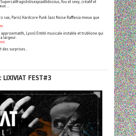
upercalifragislistisexpiadilidociius, fou et sexy, créatif et
eux....
o sax, Paris) Hardcore Punk Jazz Noise Rafflesia mieux que
om
 approximatifs, Lyon) Entité musicale instable et trublione qui
a largeur.
usic
t des surprises...
 LIXIVIAT FEST#3