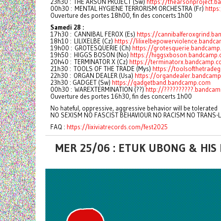
23h30 : THE ARSON PROJECT (Sw)
https://thearsonproject
00h30 : MENTAL HYGIENE TERRORISM ORCHESTRA (Fr)
http
Ouverture des portes 18h00, fin des concerts 1h00
Samedi 28 :
17h30 : CANNIBAL FEROX (Es)
https://cannibalferoxgrind.b
18h10 : LILIXELBE (Cz)
https://lilixelbepowerviolence.bandc
19h00 : GROTESQUERIE (Ch)
https://grotesquerie.bandcam
19h50 : HIGGS BOSON (No)
https://higgsxboson.bandcamp
20h40 : TERMINATOR X (Cz)
https://terminatorx.bandcamp.
21h30 : TOOLS OF THE TRADE (Mys)
https://toolsofthetrad
22h30 : ORGAN DEALER (Usa)
https://organdealer.bandcam
23h30 : GADGET (Sw)
https://gadgetband.bandcamp.com
00h30 : WAREXTERMINATION (??)
http://??????????.bandca
Ouverture des portes 16h30, fin des concerts 1h00
No hateful, oppressive, aggressive behavior will be tolerated
NO SEXISM NO FASCIST BEHAVIOUR NO RACISM NO TRANS
FAQ :
https://lixiviatrecords.com/fest2025
MER 25/06 : ETUK UBONG & HIS