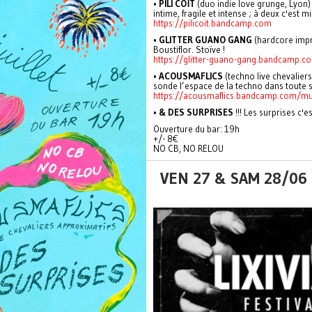
•
PILI COÏT
(duo indie love grunge, Lyon) S
intime, fragile et intense ; à deux c'est mi
https://pilicoit.bandcamp.com
•
GLITTER GUANO GANG
(hardcore impr
Boustiflor. Stoïve !
https://glitter-guano-gang.bandcamp.c
•
ACOUSMAFLICS
(techno live chevaliers
sonde l’espace de la techno dans toute s
https://acousmaflics.bandcamp.com/m
•
& DES SURPRISES
!!! Les surprises c'es
Ouverture du bar: 19h
+/- 8€
NO CB, NO RELOU
VEN 27 & SAM 28/06 :