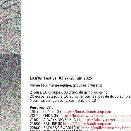
LIXIVIAT Festival #3 27-28 juin 2025
Même lieu, même équipe, groupes différents
2 jours, 16 groupes, du grind, du grind, du grind
20 euros les 2 jours 10 euros la journée, pas de dodo sur pl
Nourriture et boissons, cash only, no CB
Vendredi 27 :
19h30 : FUMIST (Fr)
https://fumist.bandcamp.com
20h10 : LMDA (Fr)
https://lmdapowerviolence.bandcamp.co
21h00 : ALWAYS NEVER FUN (It)
https://alwaysneverfun.ban
21h50 : FAILURE (It)
https://failure.bandcamp.com
22h40 : ENDLESS SWARM (Uk)
https://endlessswarmpv.ba