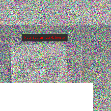
Nous Soutenir Via HelloAsso