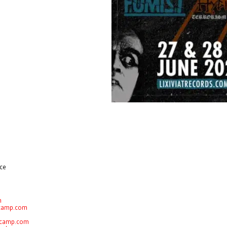
ace
m
dcamp.com
ndcamp.com