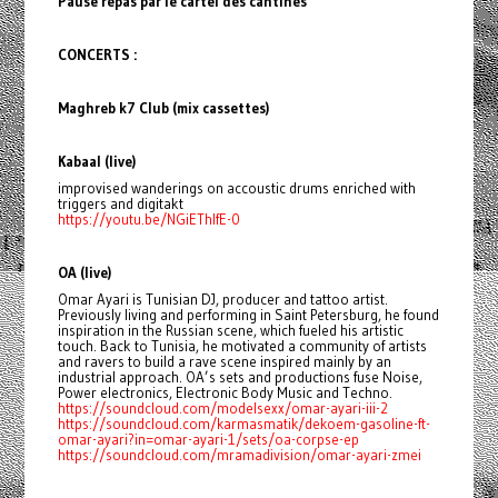
Pause repas par le cartel des cantines
CONCERTS :
Maghreb k7 Club (mix cassettes)
Kabaal (live)
improvised wanderings on accoustic drums enriched with
triggers and digitakt
https://youtu.be/NGiEThlfE-0
OA (live)
Omar Ayari is Tunisian DJ, producer and tattoo artist.
Previously living and performing in Saint Petersburg, he found
inspiration in the Russian scene, which fueled his artistic
touch. Back to Tunisia, he motivated a community of artists
and ravers to build a rave scene inspired mainly by an
industrial approach. OA’s sets and productions fuse Noise,
Power electronics, Electronic Body Music and Techno.
https://soundcloud.com/modelsexx/omar-ayari-iii-2
https://soundcloud.com/karmasmatik/dekoem-gasoline-ft-
omar-ayari?in=omar-ayari-1/sets/oa-corpse-ep
https://soundcloud.com/mramadivision/omar-ayari-zmei