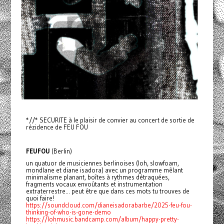
*//* SECURITE à le plaisir de convier au concert de sortie de
rézidence de FEU FOU
FEUFOU
(Berlin)
un quatuor de musiciennes berlinoises (loh, slowfoam,
mondlane et diane isadora) avec un programme mêlant
minimalisme planant, boîtes à rythmes détraquées,
fragments vocaux envoûtants et instrumentation
extraterrestre... peut être que dans ces mots tu trouves de
quoi faire!
https://soundcloud.com/dianeisadorabarbe/2025-feu-fou-
thinking-of-who-is-gone-demo
https://lohmusic.bandcamp.com/album/happy-pretty-