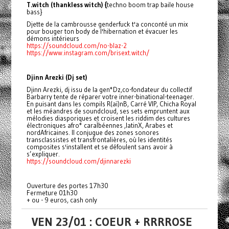
T.witch (thankless witch) {
techno boom trap baile house
bass}
Djette de la cambrousse genderfuck t'a conconté un mix
pour bouger ton body de l'hibernation et évacuer les
démons intérieurs
https://soundcloud.com/no-blaz-2
https://www.instagram.com/brisext.witch/
Djinn Arezki (Dj set)
Djinn Arezki, dj issu de la gen*Dz,co-fondateur du collectif
Barbarry tente de réparer votre inner-binational-teenager.
En puisant dans les compils R(aï)nB, Carré VIP, Chicha Royal
et les méandres de soundcloud, ses sets empruntent aux
mélodies diasporiques et croisent les riddim des cultures
électroniques afro* caraÏbéennes ,latinX, Arabes et
nordAfricaines. Il conjugue des zones sonores
transclassistes et transfrontalières, où les identités
composites s'installent et se défoulent sans avoir à
s’expliquer.
https://soundcloud.com/djinnarezki
Ouverture des portes 17h30
Fermeture 01h30
+ ou - 9 euros, cash only
VEN 23/01 : COEUR + RRRROSE