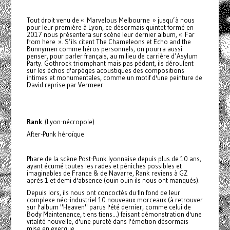
Tout droit venu de « Marvelous Melbourne » jusqu’à nous
pour leur première à Lyon, ce désormais quintet formé en
2017 nous présentera sur scène leur dernier album, « Far
from here ». S’ils citent The Chameleons et Echo and the
Bunnymen comme héros personnels, on pourra aussi
penser, pour parler français, au milieu de carrière d’Asylum
Party. Gothrock triomphant mais pas pédant, ils déroulent
sur les échos d'arpèges acoustiques des compositions
intimes et monumentales, comme un motif d'une peinture de
David reprise par Vermeer.
Rank
(Lyon-nécropole)
After-Punk héroïque
Phare de la scène Post-Punk lyonnaise depuis plus de 10 ans,
ayant écumé toutes les rades et péniches possibles et
imaginables de France & de Navarre, Rank reviens à GZ
après 1 et demi d'absence (ouin ouin ils nous ont manqués).
Depuis lors, ils nous ont concoctés du fin fond de leur
complexe néo-industriel 10 nouveaux morceaux (à retrouver
sur l'album "Heaven" parus l'été dernier, comme celui de
Body Maintenance, tiens tiens...) faisant démonstration d'une
vitalité nouvelle, d'une pureté dans l'émotion désormais
mise en exergue.