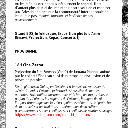
ou les médias occidentaux détournent le regard il est
d’autant plus crucial de maintenir notre soutien et montrer
aux Palestininen-nes que la communauté internationale ne
les oublie pas,
malgré l’inaction et le silence de nos
gouvernements.
Stand BDS, Infokiosque, Exposition photo d'Amro
Rimawi, Projection, Repas, Concerts }}
PROGRAMME
18H Ciné-Zaatar
Projection du film
Foragers
(Vostfr) de Jumana Manna animé
par le collectif Shokran suivi d'un temps de discussion et de
prises de paroles
Sur le plateau du Golan, en Galilée et à Jérusalem, ramasser du
za’atar (thym) et l’akkoub (artichaut) est passible de lourdes
amendes. Entremêlant documentaire et fiction, les mains dans le
parfum du za’atar ou les piquants de l’akkoub, Foragers décrit
l’impact dramatique des lois d'occupation israéliennes de "protection
de la nature" sur les traditions immémoriales de la culture
palestinienne et sur les cueilleuses et cueilleurs de plantes sauvages.
https://www.instagram.com/collectif_shokran/