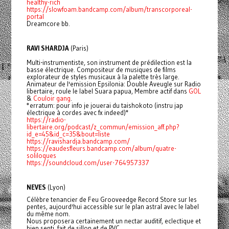
healthy-rich
https://slowfoam.bandcamp.com/album/transcorporeal-
portal
Dreamcore bb.
RAVI SHARDJA
(Paris)
Multi-instrumentiste, son instrument de prédilection est la
basse électrique. Compositeur de musiques de films
explorateur de styles musicaux à la palette très large.
Animateur de l'emission Epsilonia: Double Aveugle sur Radio
libertaire, roule le label Suara papua, Membre actif dans
GOL
&
Couloir gang
.
*erratum: pour info je jouerai du taishokoto (instru jap
électrique à cordes avec fx indeed)*
https://radio-
libertaire.org/podcast/z_commun/emission_aff.php?
id_e=45&id_c=35&bout=liste
https://ravishardja.bandcamp.com/
https://eaudesfleurs.bandcamp.com/album/quatre-
soliloques
https://soundcloud.com/user-764957337
NEVES
(Lyon)
Célèbre tenancier de Feu Grooveedge Record Store sur les
pentes, aujourd'hui accessible sur le plan astral avec le label
du même nom.
Nous proposera certainement un nectar auditif, eclectique et
bien senti, fait de sillon et de PVC.