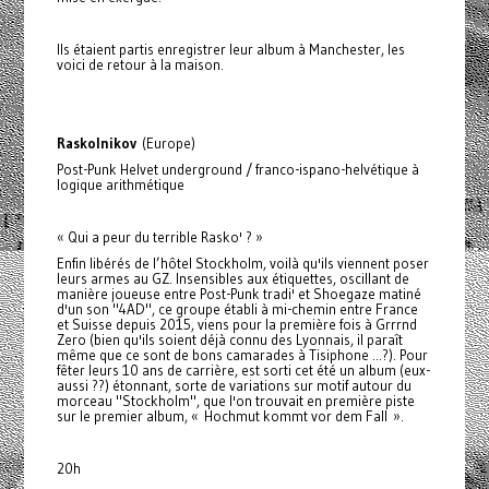
Ils étaient partis enregistrer leur album à Manchester, les
voici de retour à la maison.
Raskolnikov
(Europe)
Post-Punk Helvet underground / franco-ispano-helvétique à
logique arithmétique
« Qui a peur du terrible Rasko' ? »
Enfin libérés de l’hôtel Stockholm, voilà qu'ils viennent poser
leurs armes au GZ. Insensibles aux étiquettes, oscillant de
manière joueuse entre Post-Punk tradi' et Shoegaze matiné
d'un son "4AD", ce groupe établi à mi-chemin entre France
et Suisse depuis 2015, viens pour la première fois à Grrrnd
Zero (bien qu'ils soient déjà connu des Lyonnais, il paraît
même que ce sont de bons camarades à Tisiphone ...?). Pour
fêter leurs 10 ans de carrière, est sorti cet été un album (eux-
aussi ??) étonnant, sorte de variations sur motif autour du
morceau "Stockholm", que l'on trouvait en première piste
sur le premier album, « Hochmut kommt vor dem Fall ».
20h