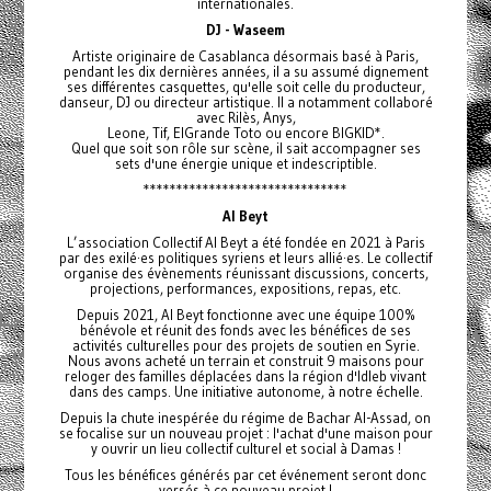
internationales.
DJ - Waseem
Artiste originaire de Casablanca désormais basé à Paris,
pendant les dix dernières années, il a su assumé dignement
ses différentes casquettes, qu'elle soit celle du producteur,
danseur, DJ ou directeur artistique. II a notamment collaboré
avec Rilès, Anys,
Leone, Tif, ElGrande Toto ou encore BIGKID*.
Quel que soit son rôle sur scène, il sait accompagner ses
sets d'une énergie unique et indescriptible.
*******************************
Al Beyt
L’association Collectif Al Beyt a été fondée en 2021 à Paris
par des exilé·es politiques syriens et leurs allié·es. Le collectif
organise des évènements réunissant discussions, concerts,
projections, performances, expositions, repas, etc.
Depuis 2021, Al Beyt fonctionne avec une équipe 100%
bénévole et réunit des fonds avec les bénéfices de ses
activités culturelles pour des projets de soutien en Syrie.
Nous avons acheté un terrain et construit 9 maisons pour
reloger des familles déplacées dans la région d'Idleb vivant
dans des camps. Une initiative autonome, à notre échelle.
Depuis la chute inespérée du régime de Bachar Al-Assad, on
se focalise sur un nouveau projet : l'achat d'une maison pour
y ouvrir un lieu collectif culturel et social à Damas !
Tous les bénéfices générés par cet événement seront donc
versés à ce nouveau projet !