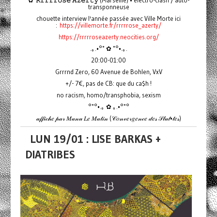
✿
𝚁𝚛𝚛𝚛𝚛𝚘𝚜𝚎 𝙰𝚣𝚎𝚛𝚝𝚢
(Marseille) • electro-clash / auto-
transponneuse
chouette interview l'année passée avec Ville Morte ici
:
https://villemorte.fr/rrrrrose_azerty/
https://rrrrroseazerty.neocities.org/
.｡.•°˚ ✿ ˚°•.｡.
20:00-01:00
Grrrnd Zero, 60 Avenue de Bohlen, VxV
+/- 7€, pas de CB: que du ca$h !
no racism, homo/transphobia, sexism
°˚°•.｡ ✿ ｡.•°˚°
𝒶𝒻𝒻𝒾𝒸𝒽𝑒 𝓅𝒶𝓇 𝑀𝒶𝓃𝓊 𝐿𝑒 𝑀𝒶𝓉𝒾𝓃 (𝒞𝑜𝓃𝓋𝑒𝓇𝑔𝑒𝓃𝒸𝑒 𝒹𝑒𝓈 𝒮𝓁𝓊𝓉•𝓉𝑒𝓈)
LUN 19/01 : LISE BARKAS +
DIATRIBES