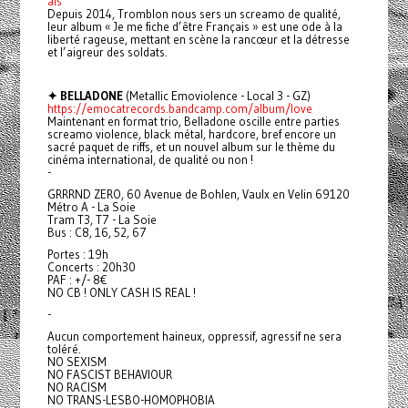
ais
Depuis 2014, Tromblon nous sers un screamo de qualité,
leur album « Je me fiche d’être Français » est une ode à la
liberté rageuse, mettant en scène la rancœur et la détresse
et l’aigreur des soldats.
✦ BELLADONE
(Metallic Emoviolence - Local 3 - GZ)
https://emocatrecords.bandcamp.com/album/love
Maintenant en format trio, Belladone oscille entre parties
screamo violence, black métal, hardcore, bref encore un
sacré paquet de riffs, et un nouvel album sur le thème du
cinéma international, de qualité ou non !
-
GRRRND ZERO, 60 Avenue de Bohlen, Vaulx en Velin 69120
Métro A - La Soie
Tram T3, T7 - La Soie
Bus : C8, 16, 52, 67
Portes : 19h
Concerts : 20h30
PAF : +/- 8€
NO CB ! ONLY CASH IS REAL !
-
Aucun comportement haineux, oppressif, agressif ne sera
toléré.
NO SEXISM
NO FASCIST BEHAVIOUR
NO RACISM
NO TRANS-LESBO-HOMOPHOBIA