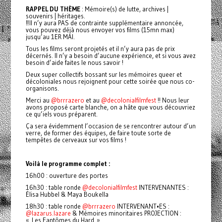
RAPPEL DU THÈME
: Mémoire(s) de lutte, archives |
souvenirs | héritages.
‼️Il n’y aura PAS de contrainte supplémentaire annoncée,
vous pouvez déjà nous envoyer vos films (15mn max)
jusqu’au 1ER MAI.
Tous les films seront projetés et il n’y aura pas de prix
décernés. Il n’y a besoin d’aucune expérience, et si vous avez
besoin d’aide faites le nous savoir !
Deux super collectifs bossant sur les mémoires queer et
décoloniales nous rejoignent pour cette soirée que nous co-
organisons.
Merci au
@brrrazero
et au
@decolonialfilmfest
!! Nous leur
avons proposé carte blanche, on a hâte que vous découvriez
ce qu’iels vous préparent.
Ça sera évidemment l’occasion de se rencontrer autour d’un
verre, de former des équipes, de faire toute sorte de
tempêtes de cerveaux sur vos films !
Voilà le programme complet :
16h00 : ouverture des portes
16h30 : table ronde
@decolonialfilmfest
INTERVENANTES :
Élisa Hubbel & Maya Boukella
18h30 : table ronde
@brrrazero
INTERVENANT•ES :
@lazarus.lazare
& Mémoires minoritaires PROJECTION :
« Les Fantômes du Hard »