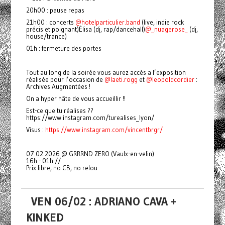
20h00 : pause repas
21h00 : concerts
@hotelparticulier.band
(live, indie rock
précis et poignant)Élisa (dj, rap/dancehall)
@_nuagerose_
(dj,
house/trance)
01h : fermeture des portes
Tout au long de la soirée vous aurez accès a l’exposition
réalisée pour l’occasion de
@laeti.rogg
et
@leopoldcordier
:
Archives Augmentées !
On a hyper hâte de vous accueillir !!
Est-ce que tu réalises ??
https://www.instagram.com/turealises_lyon/
Visus :
https://www.instagram.com/vincentbrgr/
07.02.2026 @ GRRRND ZERO (Vaulx-en-velin)
16h - 01h //
Prix libre, no CB, no relou
VEN 06/02 : ADRIANO CAVA +
KINKED