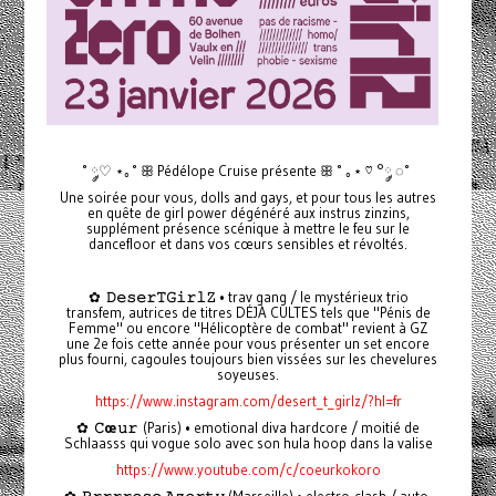
˚ ◌༘♡ ⋆｡˚ ꕥ Pédélope Cruise présente ꕥ ˚ ｡⋆ ♡ °༘ ◌˚
Une soirée pour vous, dolls and gays, et pour tous les autres
en quête de girl power dégénéré aux instrus zinzins,
supplément présence scénique à mettre le feu sur le
dancefloor et dans vos cœurs sensibles et révoltés.
✿
𝙳𝚎𝚜𝚎𝚛𝚃𝙶𝚒𝚛𝚕𝚉
• trav gang / le mystérieux trio
transfem, autrices de titres DÉJÀ CULTES tels que "Pénis de
Femme" ou encore "Hélicoptère de combat" revient à GZ
une 2e fois cette année pour vous présenter un set encore
plus fourni, cagoules toujours bien vissées sur les chevelures
soyeuses.
https://www.instagram.com/desert_t_girlz/?hl=fr
✿
𝙲œ𝚞𝚛
(Paris) • emotional diva hardcore / moitié de
Schlaasss qui vogue solo avec son hula hoop dans la valise
https://www.youtube.com/c/coeurkokoro