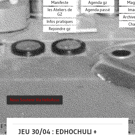
Manifeste
Agenda gz
Mag
les Ateliers de
Agenda passé
Ima
GZ
Archiv
Infos pratiques
Cha
Rejoindre gz
Nous Soutenir Via HelloAsso
JEU 30/04 : EDHOCHULI +