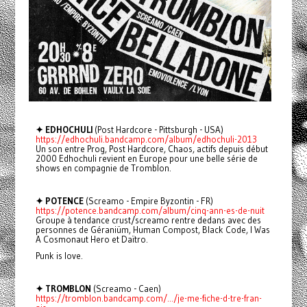
✦ EDHOCHULI
(Post Hardcore - Pittsburgh - USA)
https://edhochuli.bandcamp.com/album/edhochuli-2013
Un son entre Prog, Post Hardcore, Chaos, actifs depuis début
2000 Edhochuli revient en Europe pour une belle série de
shows en compagnie de Tromblon.
✦ POTENCE
(Screamo - Empire Byzontin - FR)
https://potence.bandcamp.com/album/cinq-ann-es-de-nuit
Groupe à tendance crust/screamo rentre dedans avec des
personnes de Géraniüm, Human Compost, Black Code, I Was
A Cosmonaut Hero et Daïtro.
Punk is love.
✦ TROMBLON
(Screamo - Caen)
https://tromblon.bandcamp.com/.../je-me-fiche-d-tre-fran-