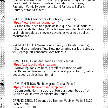
côte Ouest. Du beau monde entrevu dans Shitbrains,
Radiation Vomit, Hyperemesis, Lurid Panacea, Sulferic
Cautery et tant d’autres !
• RETORSION ( Grindcore old school / Hongrie)
https://retorsion.bandcamp.com/
~ Grand retour des hongrois de la clique SxOxTxE pour les
inlassables de Repulsion. Pour les amateurs de blastbeats à
la simple pédale, de cheveux devant les yeux et de belles
moustaches !
• VOMITOSEPTIK ( Noise grind chaos / Hollande-Hongrie)
~ Stand up grindcore. Tutti frutti noise grind sur les restes de
feu Septage qui rencontre Vomitolepsia.
• WARFUCK ( Grind duo dodos / Local Zeros)
https://warfuck.bandcamp.com/
~ Nouvel Ep dans les bacs, première chance de voir
Fail.Repeat en live sur Lyon ! Cascade et précipitation, petits
débardeurs et très haut tempi !
• CIVILIAN THROWER ( Raw grind / Local Zeros)
https://civilianthrower.bandcamp.com/
~ 10em sortie dans la poche et toujours aussi bas du front.
Relan de vieille cave et pilosité douteuse !
__________
GRRRND ZERO, 60 Avenue de Bohlen, Vaulx en Velin 69120
Portes : 19h00
Concerts : 20h30