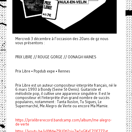
Mercredi 3 décembre à l’occasion des 20ans de gz nous
vous présentons :
PRIX LIBRE // ROUGE GORGE // O0NAGH HAINES
Prix Libre • Popdub expe • Rennes
Prix Libre est un auteur-compositeur-interprète français, né le
6 mars 1993 à Bondy (Seine St-Denis). Guitariste et
mélodiste pop, il cultive une apparence singulière. Il est le
compositeur et l'interprète d'un grand nombre de succès
populaires, notamment : Tanta Ilusíon, Tu Sigues, Le
Supermarché, Me Alegro de Verte ou encore Ma Mamie.
https://prixlibrerecord.bandcamp.com/album/me-alegro-
de-verte
https://youtu.be/yXMdwZ9UQtI?si=7w1yGKxE7OF7ZZut