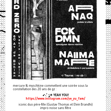
mercure & myschkine commettent une soirée sous la
constellation des 20 ans de gz :
➶-͙˚ ༘✶ YEAH YOU!
https://www.instagram.com/ye_yu_fam/
iconic duo père-fille (Gustav Thomas et Elvin Brandhi)
impro noise sans filtre