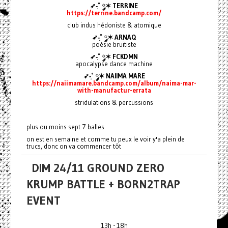
➶-͙˚ ༘✶ TERRINE
https://terrine.bandcamp.com/
club indus hédoniste & atomique
➶-͙˚ ༘✶ ARNAQ
poésie bruitiste
➶-͙˚ ༘✶ FCKDMN
apocalypse dance machine
➶-͙˚ ༘✶ NAIIMA MARE
https://naiimamare.bandcamp.com/album/naima-mar-
with-manufactur-errata
stridulations & percussions
plus ou moins sept 7 balles
on est en semaine et comme tu peux le voir y'a plein de
trucs, donc on va commencer tôt
DIM 24/11 GROUND ZERO
KRUMP BATTLE + BORN2TRAP
EVENT
13h - 18h