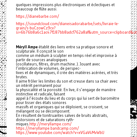
quelques impressions plus électroniques et éclectiques et
beaucoup de flûte aussi.
https://dianebarbe.com/
https://soundcloud.com/dianeisadorabarbe/sets/livraie-le-
grain/s-buCzowCz9cv?
si=6b76b8a6c1ac47f187bb8adcf762a8af&utm_source=clipboard&ut
Méryll Ampe
établit des liens entre sa pratique sonore et
sculpturale. Il conçoit le son
comme un médium à sculpter en temps réel et improvise à
partir de sources analogiques
(oscillateurs, filtres, drum machine..). Jouant avec
l’imbrication de volumes, de perspec-
tives et de dynamiques, il crée des matières acérées, et très
brutes.
Il aime frôler les limites du son et creuse dans sa chair avec
un intérêt permanent pour
la physicalité et la porosité. En live, il s’engage de manière
instinctive et radicale, faisant
appel à l’écoute du lieu et du corps qui lui sert de baromètre
pour tisser des états sonores
massifs et organiques qui se déploient, se croisent, se
mélangent ou se décomposent.
En résultent de tonitruantes salves de bruits abstraits,
distorsions et de saturations ryth-
miques.
http://meryllampe.com/
https://meryllampe.bandcamp.com/
https://www.youtube.com/watch?v=xVGaV4MvWbU