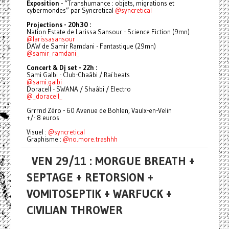
Exposition
- “Transhumance : objets, migrations et
cybermondes” par Syncretical
@syncretical
Projections - 20h30 :
Nation Estate de Larissa Sansour - Science Fiction (9mn)
@larissasansour
DAW de Samir Ramdani - Fantastique (29mn)
@samir_ramdani_
Concert & Dj set - 22h :
Sami Galbi - Club-Chaâbi / Raï beats
@sami.galbi
Doracell - SWANA / Shaâbi / Electro
@_doracell_
Grrrnd Zéro - 60 Avenue de Bohlen, Vaulx-en-Velin
+/- 8 euros
Visuel :
@syncretical
Graphisme :
@no.more.trashhh
VEN 29/11 : MORGUE BREATH +
SEPTAGE + RETORSION +
VOMITOSEPTIK + WARFUCK +
CIVILIAN THROWER