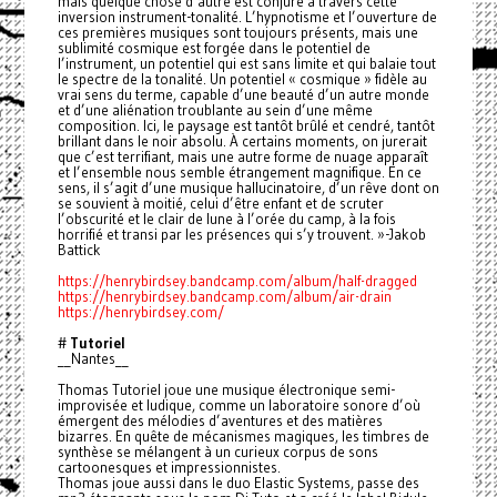
mais quelque chose d’autre est conjuré à travers cette
inversion instrument-tonalité. L’hypnotisme et l’ouverture de
ces premières musiques sont toujours présents, mais une
sublimité cosmique est forgée dans le potentiel de
l’instrument, un potentiel qui est sans limite et qui balaie tout
le spectre de la tonalité. Un potentiel « cosmique » fidèle au
vrai sens du terme, capable d’une beauté d’un autre monde
et d’une aliénation troublante au sein d’une même
composition. Ici, le paysage est tantôt brûlé et cendré, tantôt
brillant dans le noir absolu. À certains moments, on jurerait
que c’est terrifiant, mais une autre forme de nuage apparaît
et l’ensemble nous semble étrangement magnifique. En ce
sens, il s’agit d’une musique hallucinatoire, d’un rêve dont on
se souvient à moitié, celui d’être enfant et de scruter
l’obscurité et le clair de lune à l’orée du camp, à la fois
horrifié et transi par les présences qui s’y trouvent. »-Jakob
Battick
https://henrybirdsey.bandcamp.com/album/half-dragged
https://henrybirdsey.bandcamp.com/album/air-drain
https://henrybirdsey.com/
#
Tutoriel
__Nantes__
Thomas Tutoriel joue une musique électronique semi-
improvisée et ludique, comme un laboratoire sonore d’où
émergent des mélodies d’aventures et des matières
bizarres. En quête de mécanismes magiques, les timbres de
synthèse se mélangent à un curieux corpus de sons
cartoonesques et impressionnistes.
Thomas joue aussi dans le duo Elastic Systems, passe des