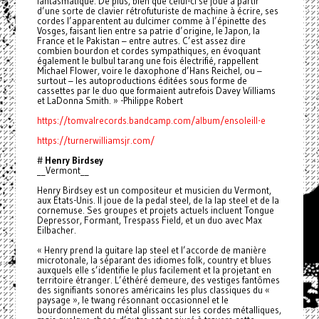
fantasmatique. De plus, bien que celui-ci se joue à partir
d’une sorte de clavier rétrofuturiste de machine à écrire, ses
cordes l’apparentent au dulcimer comme à l’épinette des
Vosges, faisant lien entre sa patrie d’origine, le Japon, la
France et le Pakistan – entre autres. C’est assez dire
combien bourdon et cordes sympathiques, en évoquant
également le bulbul tarang une fois électrifié, rappellent
Michael Flower, voire le daxophone d’Hans Reichel, ou –
surtout – les autoproductions éditées sous forme de
cassettes par le duo que formaient autrefois Davey Williams
et LaDonna Smith. » -Philippe Robert
https://tomvalrecords.bandcamp.com/album/ensoleill-e
https://turnerwilliamsjr.com/
#
Henry Birdsey
__Vermont__
Henry Birdsey est un compositeur et musicien du Vermont,
aux États-Unis. Il joue de la pedal steel, de la lap steel et de la
cornemuse. Ses groupes et projets actuels incluent Tongue
Depressor, Formant, Trespass Field, et un duo avec Max
Eilbacher.
« Henry prend la guitare lap steel et l’accorde de manière
microtonale, la séparant des idiomes folk, country et blues
auxquels elle s’identifie le plus facilement et la projetant en
territoire étranger. L’éthéré demeure, des vestiges fantômes
des signifiants sonores américains les plus classiques du «
paysage », le twang résonnant occasionnel et le
bourdonnement du métal glissant sur les cordes métalliques,