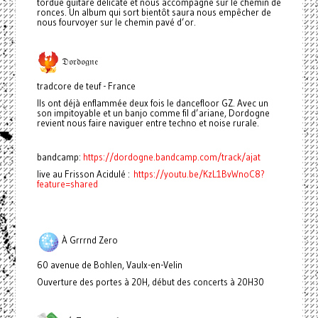
tordue guitare délicate et nous accompagne sur le chemin de
ronces. Un album qui sort bientôt saura nous empêcher de
nous fourvoyer sur le chemin pavé d’or.
𝔇𝔬𝔯𝔡𝔬𝔤𝔫𝔢
tradcore de teuf - France
Ils ont déjà enflammée deux fois le dancefloor GZ. Avec un
son impitoyable et un banjo comme fil d’ariane, Dordogne
revient nous faire naviguer entre techno et noise rurale.
bandcamp:
https://dordogne.bandcamp.com/track/ajat
live au Frisson Acidulé :
https://youtu.be/KzL1BvWnoC8?
feature=shared
À Grrrnd Zero
60 avenue de Bohlen, Vaulx-en-Velin
Ouverture des portes à 20H, début des concerts à 20H30