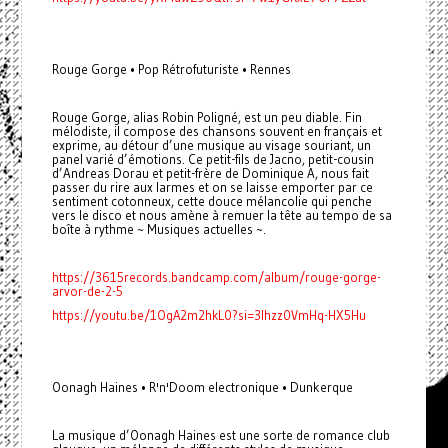
Rouge Gorge • Pop Rétrofuturiste • Rennes
Rouge Gorge, alias Robin Poligné, est un peu diable. Fin
mélodiste, il compose des chansons souvent en français et
exprime, au détour d’une musique au visage souriant, un
panel varié d’émotions. Ce petit-fils de Jacno, petit-cousin
d’Andreas Dorau et petit-frère de Dominique A, nous fait
passer du rire aux larmes et on se laisse emporter par ce
sentiment cotonneux, cette douce mélancolie qui penche
vers le disco et nous amène à remuer la tête au tempo de sa
boîte à rythme ~ Musiques actuelles ~.
https://3615records.bandcamp.com/album/rouge-gorge-
arvor-de-2-5
https://youtu.be/1OgA2m2hkL0?si=3lhzz0VmHq-HX5Hu
Oonagh Haines • R'n'Doom electronique • Dunkerque
La musique d’Oonagh Haines est une sorte de romance club