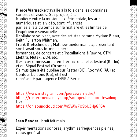
Pierce Warnecke
travaille à la fois dans les domaines
sonores et visuels. Ses projets, à la
frontière entre la musique expérimentale, les arts
numériques et la vidéo, sont influencés
par les effets du temps sur la matière et les limites de
l’expérience sensorielle.
Il collabore souvent, avec des artistes comme Myriam Bleau,
Keith Fullerton Whitman,
Frank Bretschneider, Matthew Biederman etc, présentant
son travail sous forme de per-
formances, de concerts et d’installations à Rewire, CTM,
Elektra, Mutek, ZKM, etc.
Il est co-commissaire d’emittermicro label et festival (Berlin)
et du Signal Festival (Drome).
Sa musique a été publiée sur Raster (DE), Room40 (AU) et
Contour Editions (US), et il est
représenté par l’agence DISK à Berlin.
https://www.instagram.com/piercewarnecke/
https://raster-media.net/shop/sonopeutic-smooth-sailing
Live :
https://on.soundcloud.com/W5VAW7o9bU3Hp8F6A
Jean Bender
- bruit fait main
Expérimentations sonores, arythmies fréquences pleines,
repos général