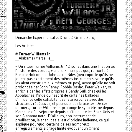
Dimanche Expérimental et Drone à Grrrnd Zero,
Les Artistes :
#
Turner Williams Jr
__Alabama/Marseille__
« Où situer Turner Williams Jr. ? Disons : dans une filiation où
l’histoire des cordes, via le folk mais pas que, remonte à
Roscoe Holcomb et John Jacob Niles (peu importe qu’ils ne
jouent pas exactement des mêmes instruments, voire qu’ils
les aient construits eux-mêmes ou pas), avant qu’elle ne soit
prolongée par John Fahey, Robbie Basho, Peter Walker, ou
enrichie par les effets propres à Sandy Bull, chez qui les
Appalaches, l’Inde ou l’esprit de certaines ballades
d’influence celte cohabitent sans anicroches avec des
structures répétitives, et pourquoi pas bruitistes. De ces
derniers, Turner Williams Jr. prolonge le syncrétisme depuis
Marseille où il séjourne depuis qu’il a quitté les États-Unis et
son Alabama natal. D’ailleurs, son instrument de
prédilection, le shahi baaja, est d’origine indienne, ce qui
explique pourquoi certains de ses nombreux
enregistrements à tirage limité évoquent un Orient