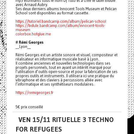
mp3 étonnants sous le nom Dj Tuto et a créé le label Bidule
avec Arnaud Aubry.
Ses deux derniers albums Innocent Tools Museum et Pelican
School sont disponibles au format cassette.
https://tutoriel.bandcamp.com/album/pelican-school
https://bidule.bandcamp.com/album/innocent-tools-
museum
colorbox.hotglue.me
#
Rémi Georges
__Lyon__
Rémi Georges est un artiste sonore et visuel, compositeur et
réalisateur en informatique musicale basé à Lyon.
Il combine anciennes et nouvelles technologies dans ses
projets personnels, tout en ayant un intérêt marqué pour
l’utilisation d’outils open-source et pour la fabrication de ses
propres outils et instruments. Il utilisera ici une pratique du
vibraphone et des claviers à percussions alliée avec
l’informatique et ses synthétiseurs modulaires.
https://remigeorges.fr
5€ prix conseillé
VEN 15/11 RITUELLE 3 TECHNO
FOR REFUGEES