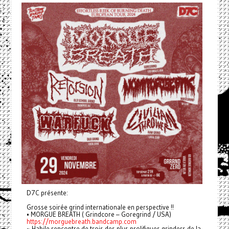
D7C présente:
Grosse soirée grind internationale en perspective !!
• MORGUE BREATH ( Grindcore – Goregrind / USA)
https://morguebreath.bandcamp.com
~ Habile rencontre de trois des plus prolifiques grinders de la