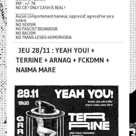
PAF : +/- 7€
NO CB ! ONLY CASH IS REAL !
__________
Aucun comportement haineux, oppressif, agressif ne sera
toléré.
NO SEXISM
NO FASCIST BEHAVIOUR
NO RACISM
NO TRANS-LESBO-HOMOPHOBIA
JEU 28/11 : YEAH YOU! +
TERRINE + ARNAQ + FCKDMN +
NAIIMA MARE