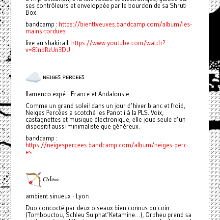
ses contrôleurs et enveloppée par le bourdon de sa Shruti
Box.
bandcamp :
https://bienttveuves.bandcamp.com/album/les-
mains-tordues
live au shakirail:
https://www.youtube.com/watch?
v=8JnbRzUn3DU
ɴᴇɪɢᴇꜱ ᴘᴇʀᴄᴇᴇꜱ
flamenco expé - France et Andalousie
Comme un grand soleil dans un jour d’hiver blanc et froid,
Neiges Percées a scotché les Panotii à la PLS. Voix,
castagnettes et musique électronique, elle joue seule d’un
dispositif aussi minimaliste que généreux.
bandcamp :
https://neigespercees.bandcamp.com/album/neiges-perc-
es
𝓞𝓻f𝓮𝓾
ambient sinueux - Lyon
Duo concocté par deux oiseaux bien connus du coin
(Tombouctou, Schleu Sulphat’Ketamine…), Orpheu prend sa