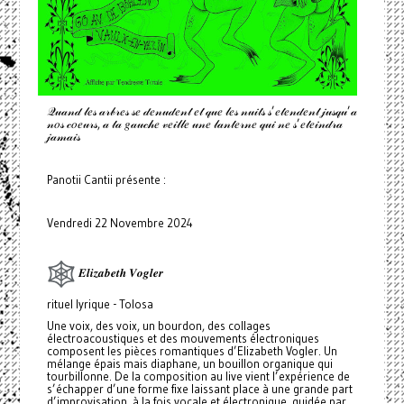
𝒬𝓊𝒶𝓃𝒹 𝓁𝑒𝓈 𝒶𝓇𝒷𝓇𝑒𝓈 𝓈𝑒 𝒹𝑒𝓃𝓊𝒹𝑒𝓃𝓉 𝑒𝓉 𝓆𝓊𝑒 𝓁𝑒𝓈 𝓃𝓊𝒾𝓉𝓈 𝓈’𝑒𝓉𝑒𝓃𝒹𝑒𝓃𝓉 𝒿𝓊𝓈𝓆𝓊’𝒶
𝓃𝑜𝓈 𝒸𝑜𝑒𝓊𝓇𝓈, 𝒶 𝓉𝒶 𝑔𝒶𝓊𝒸𝒽𝑒 𝓋𝑒𝒾𝓁𝓁𝑒 𝓊𝓃𝑒 𝓁𝒶𝓃𝓉𝑒𝓇𝓃𝑒 𝓆𝓊𝒾 𝓃𝑒 𝓈’𝑒𝓉𝑒𝒾𝓃𝒹𝓇𝒶
𝒿𝒶𝓂𝒶𝒾𝓈
Panotii Cantii présente :
Vendredi 22 Novembre 2024
𝑬𝒍𝒊𝒛𝒂𝒃𝒆𝒕𝒉 𝑽𝒐𝒈𝒍𝒆𝒓
rituel lyrique - Tolosa
Une voix, des voix, un bourdon, des collages
électroacoustiques et des mouvements électroniques
composent les pièces romantiques d’Elizabeth Vogler. Un
mélange épais mais diaphane, un bouillon organique qui
tourbillonne. De la composition au live vient l’expérience de
s’échapper d’une forme fixe laissant place à une grande part
d’improvisation, à la fois vocale et électronique, guidée par