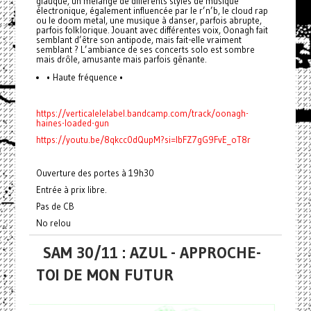
glauque, un mélange de différents styles de musique
électronique, également influencée par le r’n’b, le cloud rap
ou le doom metal, une musique à danser, parfois abrupte,
parfois folklorique. Jouant avec différentes voix, Oonagh fait
semblant d’être son antipode, mais fait-elle vraiment
semblant ? L’ambiance de ses concerts solo est sombre
mais drôle, amusante mais parfois gênante.
• Haute fréquence •
https://verticalelelabel.bandcamp.com/track/oonagh-
haines-loaded-gun
https://youtu.be/8qkcc0dQupM?si=IbFZ7gG9FvE_oT8r
Ouverture des portes à 19h30
Entrée à prix libre.
Pas de CB
No relou
SAM 30/11 : AZUL - APPROCHE-
TOI DE MON FUTUR