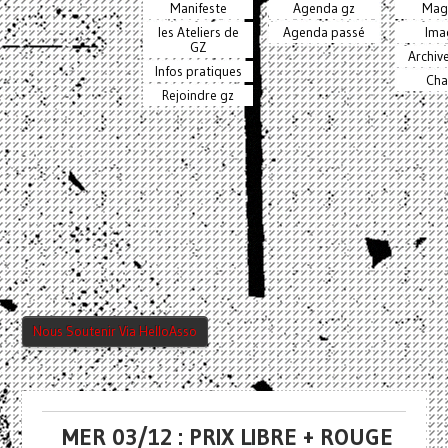
Manifeste
Agenda gz
Mag
les Ateliers de
Agenda passé
Ima
GZ
Archiv
Infos pratiques
Cha
Rejoindre gz
Nous Soutenir Via HelloAsso
MER 03/12 : PRIX LIBRE + ROUGE