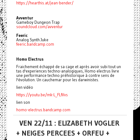
https://hearthis.at/jean-bender/
Avventur
Gameboy Dungeon Trap
soundcloud.com/avventur
Feeric
Analog Synth Juke
feeric.bandcamp.com
Homo Electrus
Fraichement échappé de sa cage et après avoir subi tout un
tas d'experiences techno-analogiques, Homo electrus livre
une performance techno préhistorique à contre sens de
l'évolution. Un cauchemar pour les darwinistes.
lien vidéo
https://youtu.be/mk-L_FLfVvs
lien son
homo-electrus.bandcamp.com
VEN 22/11 : ELIZABETH VOGLER
+ NEIGES PERCEES + ORFEU +