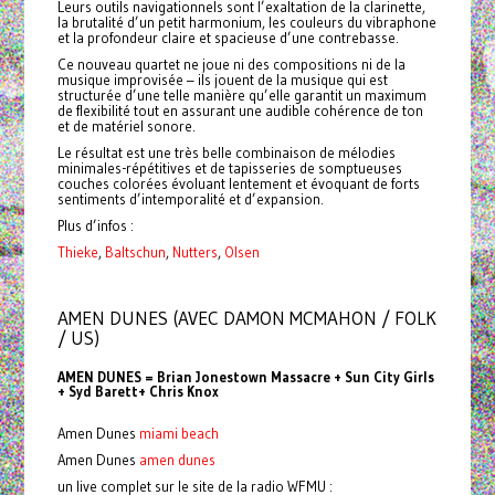
Leurs outils navigationnels sont l’exaltation de la clarinette,
la brutalité d’un petit harmonium, les couleurs du vibraphone
et la profondeur claire et spacieuse d’une contrebasse.
Ce nouveau quartet ne joue ni des compositions ni de la
musique improvisée – ils jouent de la musique qui est
structurée d’une telle manière qu’elle garantit un maximum
de flexibilité tout en assurant une audible cohérence de ton
et de matériel sonore.
Le résultat est une très belle combinaison de mélodies
minimales-répétitives et de tapisseries de somptueuses
couches colorées évoluant lentement et évoquant de forts
sentiments d’intemporalité et d’expansion.
Plus d’infos :
Thieke
,
Baltschun
,
Nutters
,
Olsen
AMEN DUNES (AVEC DAMON MCMAHON / FOLK
/ US)
AMEN DUNES = Brian Jonestown Massacre + Sun City Girls
+ Syd Barett+ Chris Knox
Amen Dunes
miami beach
Amen Dunes
amen dunes
un live complet sur le site de la radio WFMU :