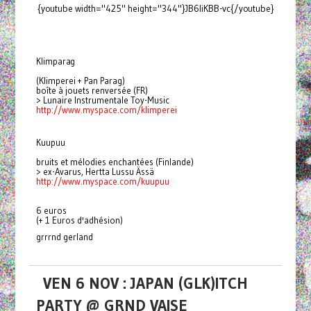
{youtube width="425" height="344"}JB6liKBB-vc{/youtube}
Klimparag
(Klimperei + Pan Parag)
boîte à jouets renversée (FR)
> Lunaire Instrumentale Toy-Music
http://www.myspace.com/
klimperei
Kuupuu
bruits et mélodies enchantées (Finlande)
> ex-Avarus, Hertta Lussu Ässä
http://www.myspace.com/kuupuu
6 euros
(+ 1 Euros d'adhésion)
grrrnd gerland
VEN 6 NOV : JAPAN (GLK)ITCH
PARTY @ GRND VAISE