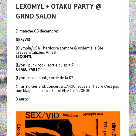
LEXOMYL + OTAKU PARTY @
GRND SALON
Dimanche 06 décembre:
SEX/VID
(Olympia/USA - hardcore sombre & violent à la Die
Kreuzen/Citizens Arrest)
LEXOMYL
(Lyon - punk rock, sortie du split 7"!)
OTAKU PARTY
(Lyon - noise punk, sortie de la K7!)
@ Grrnd Gerland, concert à 17H00, soyez à l'heure c'est pas
une blague! le concert doit être fini à 20H00.
3 euros