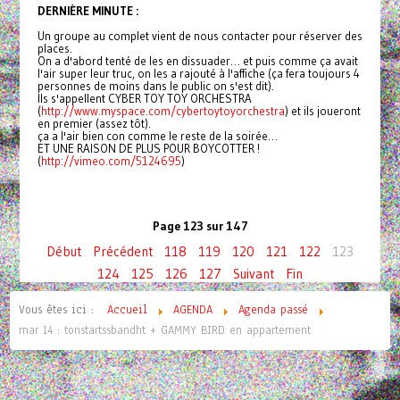
DERNIÈRE MINUTE :
Un groupe au complet vient de nous contacter pour réserver des
places.
On a d'abord tenté de les en dissuader… et puis comme ça avait
l'air super leur truc, on les a rajouté à l'affiche (ça fera toujours 4
personnes de moins dans le public on s'est dit).
Ils s'appellent CYBER TOY TOY ORCHESTRA
(
http://www.myspace.com/
cybertoytoyorchestra
) et ils joueront
en premier (assez tôt).
ça a l'air bien con comme le reste de la soirée…
ET UNE RAISON DE PLUS POUR BOYCOTTER !
(
http://vimeo.com/5124695
)
Page 123 sur 147
Début
Précédent
118
119
120
121
122
123
124
125
126
127
Suivant
Fin
Vous êtes ici :
Accueil
AGENDA
Agenda passé
mar 14 : tonstartssbandht + GAMMY BIRD en appartement