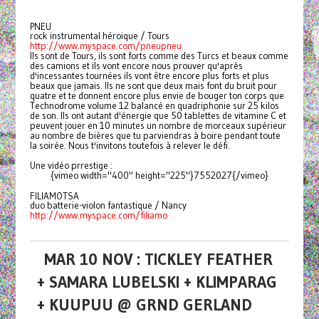
PNEU
rock instrumental héroique / Tours
http://www.myspace.com/pneupneu
Ils sont de Tours, ils sont forts comme des Turcs et beaux comme
des camions et ils vont encore nous prouver qu'après
d'incessantes tournées ils vont être encore plus forts et plus
beaux que jamais. Ils ne sont que deux mais font du bruit pour
quatre et te donnent encore plus envie de bouger ton corps que
Technodrome volume 12 balancé en quadriphonie sur 25 kilos
de son. Ils ont autant d'énergie que 50 tablettes de vitamine C et
peuvent jouer en 10 minutes un nombre de morceaux supérieur
au nombre de bières que tu parviendras à boire pendant toute
la soirée. Nous t'invitons toutefois à relever le défi.
Une vidéo prrestige :
{vimeo width="400" height="225"}7552027{/vimeo}
FILIAMOTSA
duo batterie-violon fantastique / Nancy
http://www.myspace.com/filiamo
MAR 10 NOV : TICKLEY FEATHER
+ SAMARA LUBELSKI + KLIMPARAG
+ KUUPUU @ GRND GERLAND