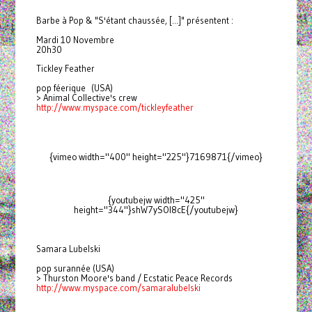
Barbe à Pop & "S'étant chaussée, [...]" présentent :
Mardi 10 Novembre
20h30
Tickley Feather
pop féerique (USA)
> Animal Collective's crew
http://www.myspace.com/
tickleyfeather
{vimeo width="400" height="225"}7169871{/vimeo}
{youtubejw width="425"
height="344"}shW7ySOl8cE{/youtubejw}
Samara Lubelski
pop surannée (USA)
> Thurston Moore's band / Ecstatic Peace Records
http://www.myspace.com/
samaralubelski