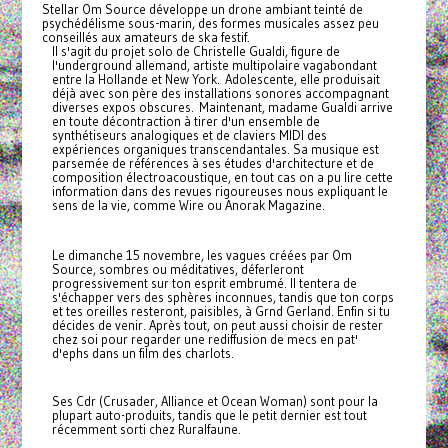
Stellar Om Source développe un drone ambiant teinté de
psychédélisme sous-marin, des formes musicales assez peu
conseillés aux amateurs de ska festif.
Il s'agit du projet solo de Christelle Gualdi, figure de
l'underground allemand, artiste multipolaire vagabondant
entre la Hollande et New York. Adolescente, elle produisait
déjà avec son père des installations sonores accompagnant
diverses expos obscures. Maintenant, madame Gualdi arrive
en toute décontraction à tirer d'un ensemble de
synthétiseurs analogiques et de claviers MIDI des
expériences organiques transcendantales. Sa musique est
parsemée de références à ses études d'architecture et de
composition électroacoustique, en tout cas on a pu lire cette
information dans des revues rigoureuses nous expliquant le
sens de la vie, comme Wire ou Anorak Magazine.
Le dimanche 15 novembre, les vagues créées par Om
Source, sombres ou méditatives, déferleront
progressivement sur ton esprit embrumé. Il tentera de
s'échapper vers des sphères inconnues, tandis que ton corps
et tes oreilles resteront, paisibles, à Grnd Gerland. Enfin si tu
décides de venir. Après tout, on peut aussi choisir de rester
chez soi pour regarder une rediffusion de mecs en pat'
d'ephs dans un film des charlots.
Ses Cdr (Crusader, Alliance et Ocean Woman) sont pour la
plupart auto-produits, tandis que le petit dernier est tout
récemment sorti chez Ruralfaune.