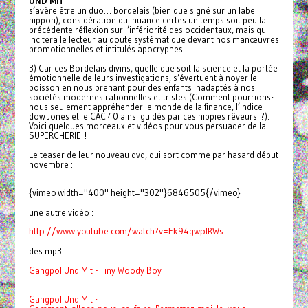
UND MIT
s’avère être un duo… bordelais (bien que signé sur un label
nippon), considération qui nuance certes un temps soit peu la
précédente réflexion sur l’infériorité des occidentaux, mais qui
incitera le lecteur au doute systématique devant nos manœuvres
promotionnelles et intitulés apocryphes.
3) Car ces Bordelais divins, quelle que soit la science et la portée
émotionnelle de leurs investigations, s’évertuent à noyer le
poisson en nous prenant pour des enfants inadaptés à nos
sociétés modernes rationnelles et tristes (Comment pourrions-
nous seulement appréhender le monde de la finance, l’indice
dow Jones et le CAC 40 ainsi guidés par ces hippies rêveurs ?).
Voici quelques morceaux et vidéos pour vous persuader de la
SUPERCHERIE !
Le teaser de leur nouveau dvd, qui sort comme par hasard début
novembre :
{vimeo width="400" height="302"}6846505{/vimeo}
une autre vidéo :
http://www.youtube.com/watch?
v=Ek94gwpIRWs
des mp3 :
Gangpol Und Mit - Tiny Woody Boy
Gangpol Und Mit -