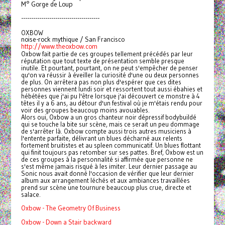
M° Gorge de Loup
---------------------------------------
OXBOW
noise-rock mythique / San Francisco
http://www.theoxbow.com
Oxbow fait partie de ces groupes tellement précédés par leur
réputation que tout texte de présentation semble presque
inutile. Et pourtant, pourtant, on ne peut s'empêcher de penser
qu'on va réussir à éveiller la curiosité d'une ou deux personnes
de plus. On arrêtera pas non plus d'espérer que ces dites
personnes viennent lundi soir et ressortent tout aussi ébahies et
hébétées que j'ai pu l'être lorsque j'ai découvert ce monstre à 4
têtes il y a 6 ans, au détour d'un festival où je m'étais rendu pour
voir des groupes beaucoup moins avouables.
Alors oui, Oxbow a un gros chanteur noir dépressif bodybuildé
qui se touche la bite sur scène, mais ce serait un peu dommage
de s'arrêter là. Oxbow compte aussi trois autres musiciens à
l'entente parfaite, délivrant un blues décharné aux relents
fortement bruitistes et au spleen communicatif. Un blues flottant
qui finit toujours pas retomber sur ses pattes. Bref, Oxbow est un
de ces groupes à la personnalité si affirmée que personne ne
s'est même jamais risqué à les imiter. Leur dernier passage au
Sonic nous avait donné l'occasion de vérifier que leur dernier
album aux arrangement léchés et aux ambiances travaillées
prend sur scène une tournure beaucoup plus crue, directe et
salace.
Oxbow - The Geometry Of Business
Oxbow - Down a Stair backward