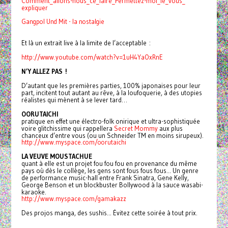
Comment_allons-nous_ce_faire_
Permettez-moi_le_vous_
expliquer
Gangpol Und Mit - la nostalgie
Et là un extrait live à la limite de l’acceptable :
http://www.youtube.com/watch?
v=1uH4YaOxRnE
N’Y ALLEZ PAS !
D’autant que les premières parties, 100% japonaises pour leur
part, incitent tout autant au rêve, à la loufoquerie, à des utopies
réalistes qui mènent à se lever tard…
OORUTAICHI
pratique en effet une électro-folk onirique et ultra-sophistiquée
voire glitchissime qui rappellera
Secret Mommy
aux plus
chanceux d’entre vous (ou un Schneider TM en moins sirupeux).
http://www.myspace.com/
oorutaichi
LA VEUVE MOUSTACHUE
quant à elle est un projet fou fou fou en provenance du même
pays où dès le collège, les gens sont fous fous fous... Un genre
de performance music-hall entre Frank Sinatra, Gene Kelly,
George Benson et un blockbuster Bollywood à la sauce wasabi-
karaoke.
http://www.myspace.com/
gamakazz
Des projos manga, des sushis... Évitez cette soirée à tout prix.