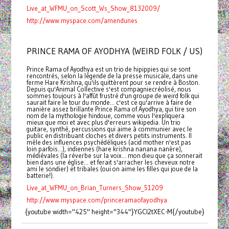
Live_at_WFMU_on_Scott_Ws_Show_8132009/
http://www.myspace.com/amendunes
PRINCE RAMA OF AYODHYA (WEIRD FOLK / US)
Prince Rama of Ayodhya est un trio de hipippies qui se sont
rencontrés, selon la légende de la presse musicale, dans une
ferme Hare Krishna, qu'ils quittèrent pour se rendre à Boston.
Depuis qu'Animal Collective s'est compagniecréolisé, nous
sommes toujours à l'affût frustré d'un groupe de weird folk qui
saurait faire le tour du monde... c'est ce qu'arrive à faire de
manière assez brillante Prince Rama of Ayodhya, qui tire son
nom de la mythologie hindoue, comme vous l'expliquera
mieux que moi et avec plus d'erreurs wikipedia. Un trio
guitare, synthé, percussions qui aime à communier avec le
public en distribuant cloches et divers petits instruments. Il
mêle des influences psychédéliques (acid mother n'est pas
loin parfois...), indiennes (hare krishna nanana nanère),
médiévales (la réverbe sur la voix... mon dieu que ça sonnerait
bien dans une église... et ferait s'arracher les cheveux notre
ami le sondier) et tribales (oui on aime les filles qui joue de la
batterie!).
Live_at_WFMU_on_Brian_Turners_Show_51209
http://www.myspace.com/princeramaofayodhya
{youtube width="425" height="344"}YGCl2tXEC-M{/youtube}