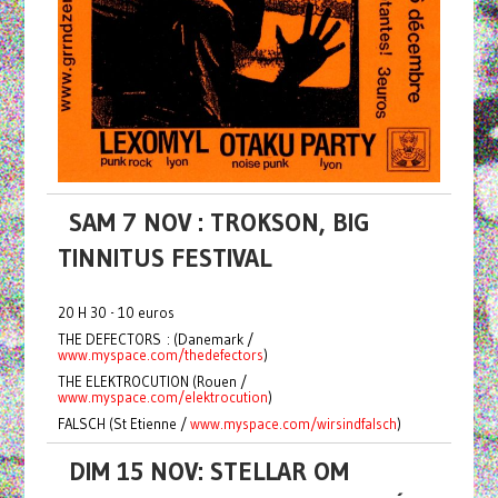
SAM 7 NOV : TROKSON, BIG
TINNITUS FESTIVAL
20 H 30 - 10 euros
THE DEFECTORS : (Danemark /
www.myspace.com/thedefectors
)
THE ELEKTROCUTION (Rouen /
www.myspace.com/elektrocution
)
FALSCH (St Etienne /
www.myspace.com/wirsindfalsch
)
DIM 15 NOV: STELLAR OM