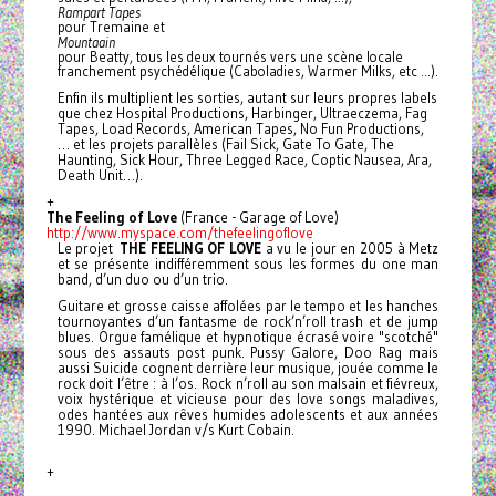
Rampart Tapes
pour Tremaine et
Mountaain
pour Beatty, tous les deux tournés vers une scène locale
franchement psychédélique (Caboladies, Warmer Milks, etc …).
Enfin ils multiplient les sorties, autant sur leurs propres labels
que chez Hospital Productions, Harbinger, Ultraeczema, Fag
Tapes, Load Records, American Tapes, No Fun Productions,
… et les projets parallèles (Fail Sick, Gate To Gate, The
Haunting, Sick Hour, Three Legged Race, Coptic Nausea, Ara,
Death Unit…).
+
The Feeling of Love
(France - Garage of Love)
http://www.myspace.com/
thefeelingoflove
Le projet
THE FEELING OF LOVE
a vu le jour en 2005 à Metz
et se présente indifféremment sous les formes du one man
band, d’un duo ou d’un trio.
Guitare et grosse caisse affolées par le tempo et les hanches
tournoyantes d’un fantasme de rock’n’roll trash et de jump
blues. Orgue famélique et hypnotique écrasé voire "scotché"
sous des assauts post punk. Pussy Galore, Doo Rag mais
aussi Suicide cognent derrière leur musique, jouée comme le
rock doit l’être : à l’os.
Rock n’roll au son malsain et fiévreux,
voix hystérique et vicieuse pour des love songs maladives,
odes hantées aux rêves humides adolescents et aux années
1990. Michael Jordan v/s Kurt Cobain.
+