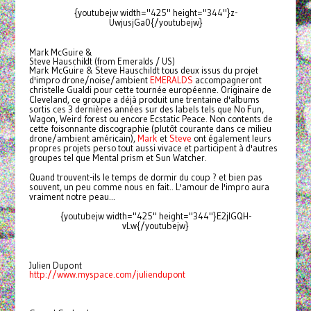
{youtubejw width="425" height="344"}z-
UwjusjGa0{/youtubejw}
Mark McGuire &
Steve Hauschildt (from Emeralds / US)
Mark McGuire & Steve Hauschildt tous deux issus du projet
d'impro drone/noise/ambient
EMERALDS
accompagneront
christelle Gualdi pour cette tournée européenne. Originaire de
Cleveland, ce groupe a déjà produit une trentaine d'albums
sortis ces 3 dernières années sur des labels tels que No Fun,
Wagon, Weird forest ou encore Ecstatic Peace. Non contents de
cette foisonnante discographie (plutôt courante dans ce milieu
drone/ambient américain),
Mark
et
Steve
ont également leurs
propres projets perso tout aussi vivace et participent à d'autres
groupes tel que Mental prism et Sun Watcher.
Quand trouvent-ils le temps de dormir du coup ? et bien pas
souvent, un peu comme nous en fait.. L'amour de l'impro aura
vraiment notre peau...
{youtubejw width="425" height="344"}E2jlGQH-
vLw{/youtubejw}
Julien Dupont
http://www.myspace.com/juliendupont