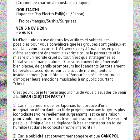
(Crooner de charme à moustache / Japon)
OORUTAICHI
(Japanese Pop Electro Foll(k)e ! / Japon)
+ Projos/Mangas/Sushis/
Surprises…
VEN 6 NOV à 20h
- 6 euros
Ici d’habitude on use de tous les artifices et subterfuges
possibles pour vous convaincre que les groupes sont géniaux et
qu’il faut venir au concert. À travers ce
systématisme, en plus
d’être sacrément énervant, s’exprime toute la perversité et la
misère d’un monde cruel où tout n’est que stratagèmes et
tentatives de manipulation… Car sous couvert de générosité
bien placée, de gentils promoteurs indépendants (et totalement
bénévoles... accordons leur cela tout de même), tentent
insidieusement (sur l’hôtel d’un “Amour” en réalité sournois)
d’imposer leurs émotions musicales à un public pourtant
“chéri”.
C’est pourquoi je tenterai aujourd’hui de vous dissuader de venir
à la
JAPAN (GLK)ITCH PARTY !
1) Car s’il demeure que les Japonais font preuve d’une
imagination débordante au fil de projets musicaux toujours plus
iconoclastes voire réellement surprenants, est-ce une raison
pour vouloir importer leurs Inventions sur notre sol ? Ne serait-il
pas plus “éthique” de se déplacer là-bas et constater en toute
humilité (et dans le contexte) notre infériorité ?
2) Car la publicité est souvent mensongère et que
GANGPOL