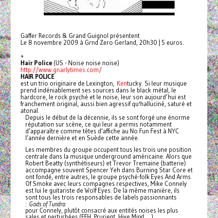
Gaffer Records & Grand Guignol présentent
Le 8 novembre 2009 à Grnd Zero Gerland, 20h30 | 5 euros.
+
Hair Police
(US - Noise noise noise)
http://www.gnarlytimes.com/
HAIR POLICE
est un trio originaire de Lexington,
Ken
tucky. Si leur musique
prend indéniablement ses sources dans le black métal, le
hardcore, le rock psyché et le noise, leur son aujourd’hui est
franchement original, aussi bien agressif qu'halluciné, saturé et
atonal.
Depuis le début de la décennie, ils se sont forgé une énorme
réputation sur scène, ce qui leur a permis notamment
d’apparaître
comme têtes d’affiche au No Fun Fest à NYC
l’année dernière et en Suède cette année.
Les membres du groupe occupent tous les trois une position
centrale dans la musique underground américaine. Alors que
Robert Beatty (synthétiseurs) et Trevor Tremaine (batterie)
accompagne souvent Spencer Yeh dans Burning Star Core et
ont fondé, entre autres, le groupe psyché-folk Eyes And Arms
Of Smoke avec leurs compagnes respectives, Mike Connely
est lui le guitariste de Wolf Eyes. De la même manière, ils
sont tous les trois responsables de labels passionnants
:
Gods of Tundra
pour Connely, plutôt consacré aux entités noises les plus
sales et perturbées (FFH, Prurient, Hive Mind, …),