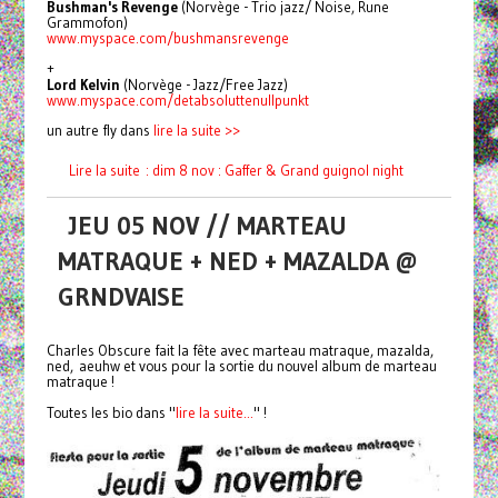
Bushman's Revenge
(Norvège - Trio jazz/ Noise, Rune
Grammofon)
www.myspace.com/
bushmansrevenge
+
Lord Kelvin
(Norvège - Jazz/Free Jazz)
www.myspace.com/
detabsoluttenullpunkt
un autre fly dans
lire la suite >>
Lire la suite : dim 8 nov : Gaffer & Grand guignol night
JEU 05 NOV // MARTEAU
MATRAQUE + NED + MAZALDA @
GRNDVAISE
Charles Obscure fait la fête avec marteau matraque, mazalda,
ned, aeuhw et vous pour la sortie du nouvel album de marteau
matraque !
Toutes les bio dans "
lire la suite...
" !