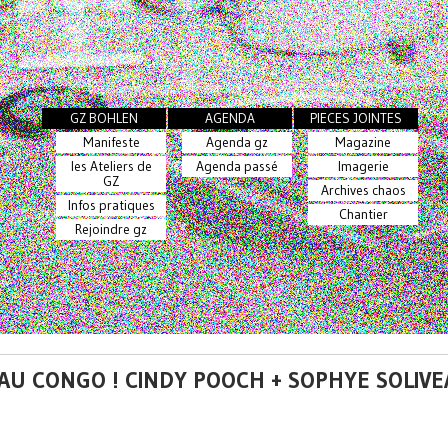
GZ BOHLEN
AGENDA
PIECES JOINTES
Manifeste
Agenda gz
Magazine
les Ateliers de
Agenda passé
Imagerie
GZ
Archives chaos
Infos pratiques
Chantier
Rejoindre gz
 AU CONGO ! CINDY POOCH + SOPHYE SOLIVE