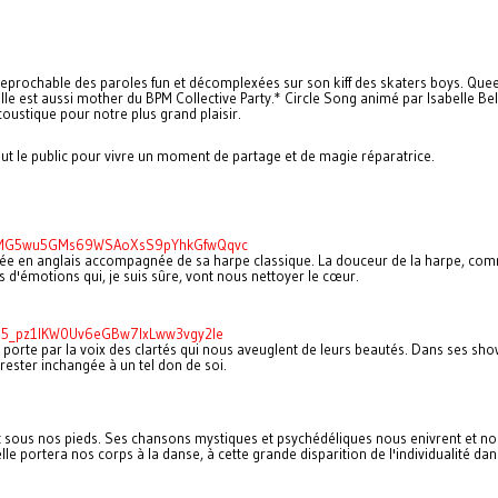
prochable des paroles fun et décomplexées sur son kiff des skaters boys. Queen 
e est aussi mother du BPM Collective Party.* Circle Song animé par Isabelle Bel
oustique pour notre plus grand plaisir.
ut le public pour vivre un moment de partage et de magie réparatrice.
L0CMG5wu5GMs69WSAoXsS9pYhkGfwQqvc
e en anglais accompagnée de sa harpe classique. La douceur de la harpe, comme 
d'émotions qui, je suis sûre, vont nous nettoyer le cœur.
fO5_pz1IKW0Uv6eGBw7lxLww3vgy2Ie
orte par la voix des clartés qui nous aveuglent de leurs beautés. Dans ses show
e rester inchangée à un tel don de soi.
sous nos pieds. Ses chansons mystiques et psychédéliques nous enivrent et nous
portera nos corps à la danse, à cette grande disparition de l'individualité dans 