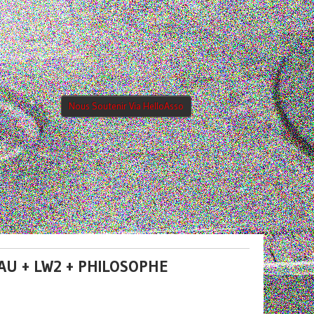
Nous Soutenir Via HelloAsso
AU + LW2 + PHILOSOPHE