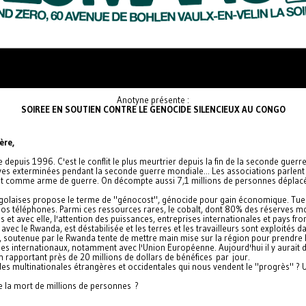
Anotyne présente :
SOIREE EN SOUTIEN CONTRE LE GENOCIDE SILENCIEUX AU CONGO
ère,
puis 1996. C'est le conflit le plus meurtrier depuis la fin de la seconde guerre
ves exterminées pendant la seconde guerre mondiale... Les associations parlent
ment comme arme de guerre. On décompte aussi 7,1 millions de personnes déplacée
golaises propose le terme de "génocost", génocide pour gain économique. Tuerie
e nos téléphones. Parmi ces ressources rares, le cobalt, dont 80% des réserves 
t avec elle, l'attention des puissances, entreprises internationales et pays fron
avec le Rwanda, est déstabilisée et les terres et les travailleurs sont exploités d
, soutenue par le Rwanda tente de mettre main mise sur la région pour prendre le
 internationaux, notamment avec l'Union Européenne. Aujourd'hui il y aurait de 
 rapportant près de 20 millions de dollars de bénéfices par jour.
 des multinationales étrangères et occidentales qui nous vendent le "progrès" ? U
que la mort de millions de personnes ?