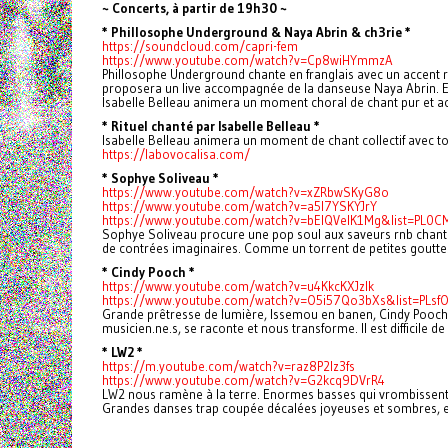
~ Concerts, à partir de 19h30 ~
* Phillosophe Underground & Naya Abrin & ch3rie *
https://soundcloud.com/capri-fem
https://www.youtube.com/watch?v=Cp8wiHYmmzA
Phillosophe Underground chante en franglais avec un accent re
proposera un live accompagnée de la danseuse Naya Abrin. Ell
Isabelle Belleau animera un moment choral de chant pur et ac
* Rituel chanté par Isabelle Belleau *
Isabelle Belleau animera un moment de chant collectif avec to
https://labovocalisa.com/
* Sophye Soliveau *
https://www.youtube.com/watch?v=xZRbwSKyG8o
https://www.youtube.com/watch?v=a5l7YSKYJrY
https://www.youtube.com/watch?v=bElQVeIK1Mg&list=P
Sophye Soliveau procure une pop soul aux saveurs rnb chanté
de contrées imaginaires. Comme un torrent de petites gouttes 
* Cindy Pooch *
https://www.youtube.com/watch?v=u4KkcKXJzlk
https://www.youtube.com/watch?v=O5i57Qo3bXs&list=PLs
Grande prêtresse de lumière, Issemou en banen, Cindy Pooch p
musicien.ne.s, se raconte et nous transforme. Il est difficile d
* LW2 *
https://m.youtube.com/watch?v=raz8P2lz3fs
https://www.youtube.com/watch?v=G2kcq9DVrR4
LW2 nous ramène à la terre. Enormes basses qui vrombissent 
Grandes danses trap coupée décalées joyeuses et sombres, elle 